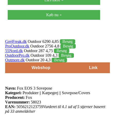
Køb nu »
GrejFreak.dk
Outdoor 6290 4,85
Besøg
ProOutdoor.dk
Outdoor 2756 4,8
Besøg
55Nord.dk
Outdoor 287 4,75
Besøg
OutdoorPro.dk
Outdoor 109 4,3
Besøg
Outmore.dk
Outdoor 20 4,3
Besøg
Webshop
Link
Navn:
Fox EOS 3 Sovepose
Kategori:
Produkter || Karpegrej || Sovepose/Covers
Producent:
Fox
Varenummer:
58023
EAN:
5056212123759
Vurderet til 4.1 ud af 5 stjerner baseret
på 33 anmeldelser