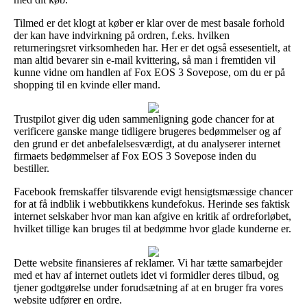
Tilmed er det klogt at køber er klar over de mest basale forhold
der kan have indvirkning på ordren, f.eks. hvilken
returneringsret virksomheden har. Her er det også essesentielt, at
man altid bevarer sin e-mail kvittering, så man i fremtiden vil
kunne vidne om handlen af Fox EOS 3 Sovepose, om du er på
shopping til en kvinde eller mand.
Trustpilot giver dig uden sammenligning gode chancer for at
verificere ganske mange tidligere brugeres bedømmelser og af
den grund er det anbefalelsesværdigt, at du analyserer internet
firmaets bedømmelser af Fox EOS 3 Sovepose inden du
bestiller.
Facebook fremskaffer tilsvarende evigt hensigtsmæssige chancer
for at få indblik i webbutikkens kundefokus. Herinde ses faktisk
internet selskaber hvor man kan afgive en kritik af ordreforløbet,
hvilket tillige kan bruges til at bedømme hvor glade kunderne er.
Dette website finansieres af reklamer. Vi har tætte samarbejder
med et hav af internet outlets idet vi formidler deres tilbud, og
tjener godtgørelse under forudsætning af at en bruger fra vores
website udfører en ordre.