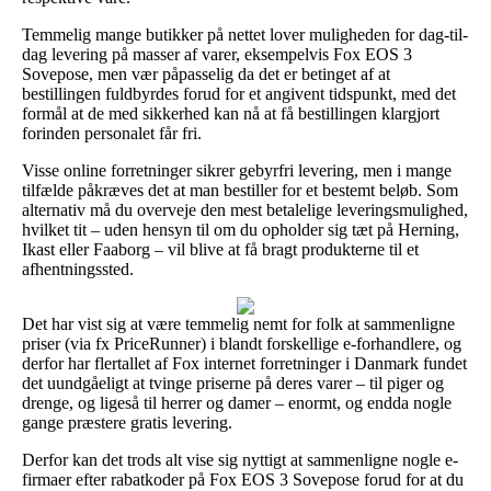
Temmelig mange butikker på nettet lover muligheden for dag-til-
dag levering på masser af varer, eksempelvis Fox EOS 3
Sovepose, men vær påpasselig da det er betinget af at
bestillingen fuldbyrdes forud for et angivent tidspunkt, med det
formål at de med sikkerhed kan nå at få bestillingen klargjort
forinden personalet får fri.
Visse online forretninger sikrer gebyrfri levering, men i mange
tilfælde påkræves det at man bestiller for et bestemt beløb. Som
alternativ må du overveje den mest betalelige leveringsmulighed,
hvilket tit – uden hensyn til om du opholder sig tæt på Herning,
Ikast eller Faaborg – vil blive at få bragt produkterne til et
afhentningssted.
Det har vist sig at være temmelig nemt for folk at sammenligne
priser (via fx PriceRunner) i blandt forskellige e-forhandlere, og
derfor har flertallet af Fox internet forretninger i Danmark fundet
det uundgåeligt at tvinge priserne på deres varer – til piger og
drenge, og ligeså til herrer og damer – enormt, og endda nogle
gange præstere gratis levering.
Derfor kan det trods alt vise sig nyttigt at sammenligne nogle e-
firmaer efter rabatkoder på Fox EOS 3 Sovepose forud for at du