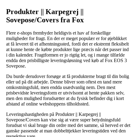
Produkter || Karpegrej ||
Sovepose/Covers fra Fox
Flere e-shops frembyder heldigvis et hav af forskellige
muligheder for fragt. En der er meget populær er for øjeblikket
at få leveret til et afhentningssted, fordi det er ekstremt fleksibelt
at kunne hente de købte produkter lige præcis når det passer ind
i din kalender. Fragtformen er jo rigtig let, og i mange tilfælde
endda den prisbilligste leveringsløsning ved køb af Fox EOS 3
Sovepose.
Du burde derudover forsøge at få produkterne bragt til din bolig
eller ud på dit arbejde. Denne bliver som oftest en tand mere
omkostningsfuld, men endda usædvanlig nem. Den mest
prisbevidste leveringsform er utvivlsomt at hente pakken selv,
men den mulighed forudsætter at du fysisk befinder dig i kort
afstand af online webshoppens tilholdssted.
Leveringshastigheden på Produkter || Karpegrej ||
Sovepose/Covers kan vise sig at være super betydningsfuld
forudsat vi skal bruge din ordre med det samme, så herved er det
ganske passende at man dobbelttjekker leveringstiden ved den
respektive vare.