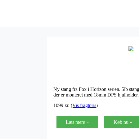
Ny stang fra Fox i Horizon serien. 5lb stan
der er monteret med 18mm DPS hjulholder,
1099 kr.
(Vis fragtpris)
Læs mere »
Køb nu »