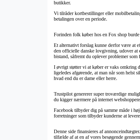
butikker.
Vi tilråder kortbestillinger eller mobilbetal
betalingen over en periode.
Forinden folk køber hos en Fox shop burde d
Et alternativt forslag kunne derfor være at e
den officielle danske lovgivning, udover a
bistand, såfremt du oplever problemer som f
I øvrigt støtter vi at køber er vaks omkring 
ligeledes afgørende, at man når som helst s
hvad end du er dame eller herre.
Trustpilot genererer super troværdige mulighe
du kigger nærmere på internet webshoppen
Facebook tilbyder dig på samme måde i højes
forretninger som tilbyder kunderne at lever
Denne side finansieres af annonceindtægter
tilfælde af at en af vores besøgende gennem