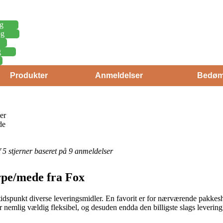
g
øg
g
Produkter
Anmeldelser
Bedøm
er
de
af 5 stjerner baseret på 9 anmeldelser
arpe/mede fra Fox
idspunkt diverse leveringsmidler. En favorit er for nærværende pakkesh
 er nemlig vældig fleksibel, og desuden endda den billigste slags lever