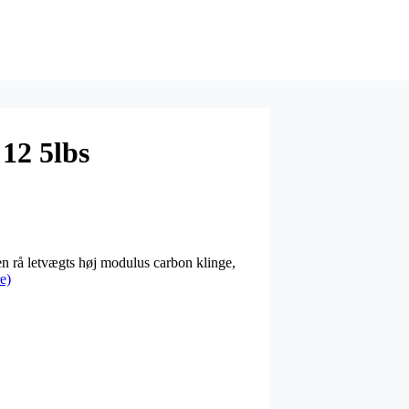
12 5lbs
en rå letvægts høj modulus carbon klinge,
e)