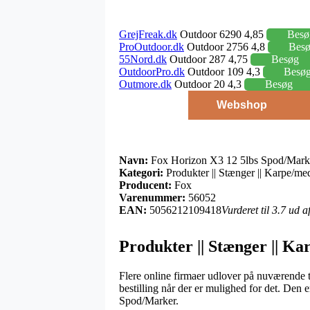
GrejFreak.dk
Outdoor 6290 4,85
Besø
ProOutdoor.dk
Outdoor 2756 4,8
Bes
55Nord.dk
Outdoor 287 4,75
Besøg
OutdoorPro.dk
Outdoor 109 4,3
Besø
Outmore.dk
Outdoor 20 4,3
Besøg
Webshop
Navn:
Fox Horizon X3 12 5lbs Spod/Mark
Kategori:
Produkter || Stænger || Karpe/me
Producent:
Fox
Varenummer:
56052
EAN:
5056212109418
Vurderet til 3.7 ud 
Produkter || Stænger || K
Flere online firmaer udlover på nuværende t
bestilling når der er mulighed for det. Den
Spod/Marker.