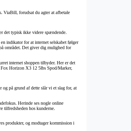
. ViaBill, forudsat du agter at afbetale
er det typisk ikke videre spændende.
en indikator for at internet selskabet følger
på området. Det giver dig mulighed for
rret internet shoppen tilbyder. Her er det
 af Fox Horizon X3 12 5lbs Spod/Marker,
g på grund af dette slår vi et slag for, at
.
undefokus. Herinde ses nogle online
re tilfredsheden hos kunderne.
res produkter, og modtager kommission i