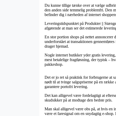
Du kunne tillige tænke over at vælge udbring
den anden side temmelig problemfri. Den mi
befinder dig i nærheden af internet shoppen
Leveringstidspunktet på Produkter || Stænge
afgørende at man ser det estimerede leverin
En stor portion shops på nettet annoncerer
underforstået at transaktionen gennemføres f
drager hjemad.
Nogle internet butikker yder gratis levering
mest betalelige fragtløsning, der typisk – hv
pakkeshop.
Det er jo ret så praktisk for forbrugerne at
nødt til at tvinge salgspriserne på en række
garantere portofri levering.
Det kan alligevel være fordelagtigt at efter
skudsikker på at modtage den bedste pris.
Man skal alligevel være obs på, at hvis en 
være et faresignal om en snydagtig e-shop. B