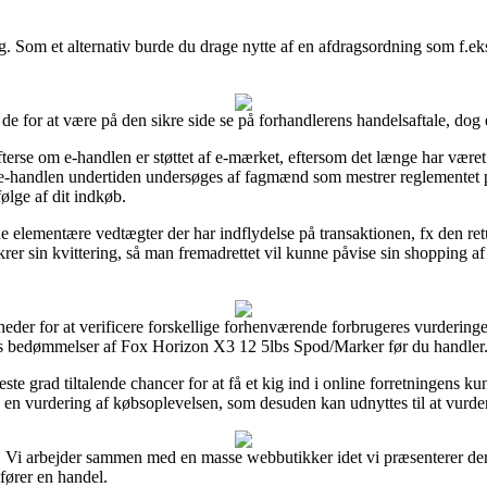
ing. Som et alternativ burde du drage nytte af en afdragsordning som f.eks
e for at være på den sikre side se på forhandlerens handelsaftale, dog 
fterse om e-handlen er støttet af e-mærket, eftersom det længe har været 
t e-handlen undertiden undersøges af fagmænd som mestrer reglementet 
ølge af dit indkøb.
de elementære vedtægter der har indflydelse på transaktionen, fx den retu
ikrer sin kvittering, så man fremadrettet vil kunne påvise sin shopping
der for at verificere forskellige forhenværende forbrugeres vurderinger o
s bedømmelser af Fox Horizon X3 12 5lbs Spod/Marker før du handler
te grad tiltalende chancer for at få et kig ind i online forretningens k
e en vurdering af købsoplevelsen, som desuden kan udnyttes til at vurde
. Vi arbejder sammen med en masse webbutikker idet vi præsenterer de
fører en handel.