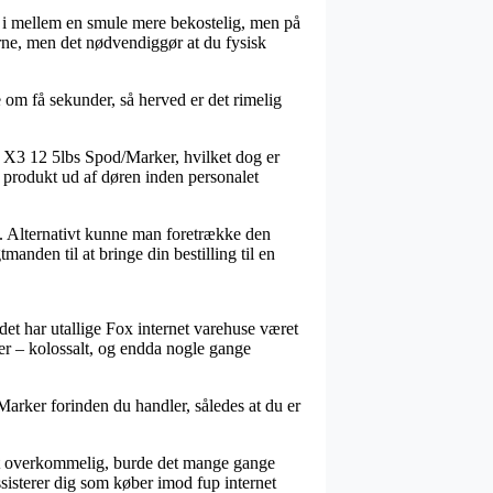
ng i mellem en smule mere bekostelig, men på
rne, men det nødvendiggør at du fysisk
 om få sekunder, så herved er det rimelig
n X3 12 5lbs Spod/Marker, hvilket dog er
ye produkt ud af døren inden personalet
um. Alternativt kunne man foretrække den
manden til at bringe din bestilling til en
 det har utallige Fox internet varehuse været
rrer – kolossalt, og endda nogle gange
Marker forinden du handler, således at du er
ligt overkommelig, burde det mange gange
ssisterer dig som køber imod fup internet