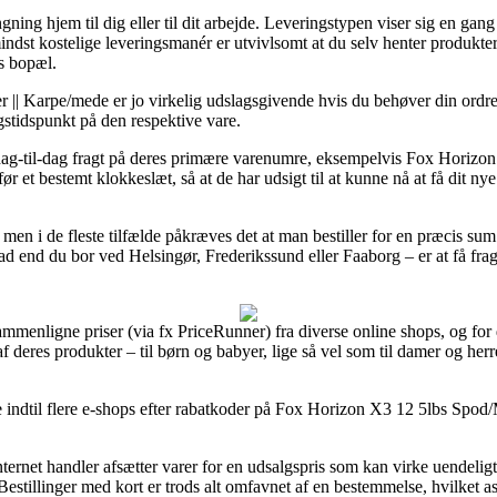
ning hjem til dig eller til dit arbejde. Leveringstypen viser sig en ga
ndst kostelige leveringsmanér er utvivlsomt at du selv henter produkte
s bopæl.
r || Karpe/mede er jo virkelig udslagsgivende hvis du behøver din ordre
gstidspunkt på den respektive vare.
 dag-til-dag fragt på deres primære varenumre, eksempelvis Fox Horizo
ør et bestemt klokkeslæt, så at de har udsigt til at kunne nå at få dit n
, men i de fleste tilfælde påkræves det at man bestiller for en præcis s
ad end du bor ved Helsingør, Frederikssund eller Faaborg – er at få fragt
 sammenligne priser (via fx PriceRunner) fra diverse online shops, og for
 af deres produkter – til børn og babyer, lige så vel som til damer og he
se indtil flere e-shops efter rabatkoder på Fox Horizon X3 12 5lbs Spod/
internet handler afsætter varer for en udsalgspris som kan virke uende
estillinger med kort er trods alt omfavnet af en bestemmelse, hvilket a