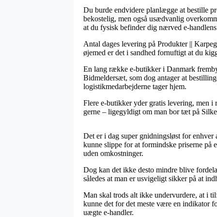
Du burde endvidere planlægge at bestille prod
bekostelig, men også usædvanlig overkomme
at du fysisk befinder dig nærved e-handlens
Antal dages levering på Produkter || Karpeg
øjemed er det i sandhed fornuftigt at du ki
En lang række e-butikker i Danmark fremby
Bidmeldersæt, som dog antager at bestillinge
logistikmedarbejderne tager hjem.
Flere e-butikker yder gratis levering, men i 
gerne – ligegyldigt om man bor tæt på Silkebo
Det er i dag super gnidningsløst for enhver
kunne slippe for at formindske priserne på e
uden omkostninger.
Dog kan det ikke desto mindre blive fordel
således at man er usvigeligt sikker på at ind
Man skal trods alt ikke undervurdere, at i ti
kunne det for det meste være en indikator fo
uægte e-handler.