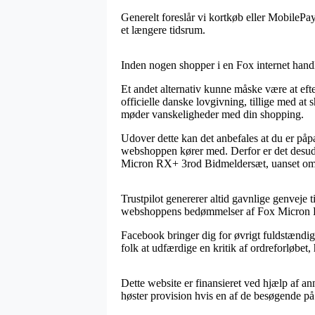
Generelt foreslår vi kortkøb eller MobilePay
et længere tidsrum.
Inden nogen shopper i en Fox internet handl
Et andet alternativ kunne måske være at eft
officielle danske lovgivning, tillige med at
møder vanskeligheder med din shopping.
Udover dette kan det anbefales at du er påp
webshoppen kører med. Derfor er det desuden
Micron RX+ 3rod Bidmeldersæt, uanset om du
Trustpilot genererer altid gavnlige genveje 
webshoppens bedømmelser af Fox Micron RX
Facebook bringer dig for øvrigt fuldstændi
folk at udfærdige en kritik af ordreforløbet, 
Dette website er finansieret ved hjælp af a
høster provision hvis en af de besøgende på