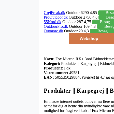
GrejFreak.dk
Outdoor 6290 4,85
Besø
ProOutdoor.dk
Outdoor 2756 4,8
Bes
55Nord.dk
Outdoor 287 4,75
Besøg
OutdoorPro.dk
Outdoor 109 4,3
Besø
Outmore.dk
Outdoor 20 4,3
Besøg
Webshop
Navn:
Fox Micron RX+ 3rod Bidmeldersæ
Kategori:
Produkter || Karpegrej || Bidmeld
Producent:
Fox
Varenummer:
49581
EAN:
5055350298848
Vurderet til 4.7 ud 
Produkter || Karpegrej || 
En masse internet outlets udlover nu flere m
nemt for dig at hente din nyindkøbte vare nå
mulighed for fragt ved køb af Fox Micron