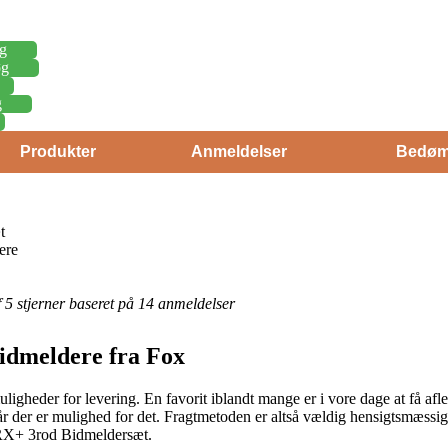
g
øg
g
Produkter
Anmeldelser
Bedøm
t
ere
af 5 stjerner baseret på 14 anmeldelser
Bidmeldere fra Fox
uligheder for levering. En favorit iblandt mange er i vore dage at få af
r der er mulighed for det. Fragtmetoden er altså vældig hensigtsmæssig,
 RX+ 3rod Bidmeldersæt.