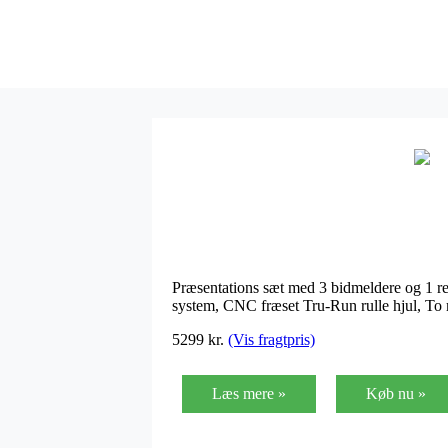
Præsentations sæt med 3 bidmeldere og 1 re
system, CNC fræset Tru-Run rulle hjul, To m
5299 kr.
(Vis fragtpris)
Læs mere »
Køb nu »