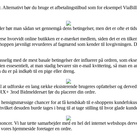
. Alternativt bør du bruge et afbetalingstilbud som for eksempel ViaBill,
er bør man sådan set gennemgå dens betingelser, men det er ofte et ti
erse hvorvidt online butikken er e-mærket medlem, siden det er en tilke
 shoppen jævnligt revurderes af fagmænd som kender til lovgivningen. De
asselig med de mest basale betingelser der influerer på ordren, som ekse
 essesentielt, at man stadig bevarer sin e-mail kvittering, så man en 
 er på indkøb til en pige eller dreng.
til at udforske en lang række eksisterende brugeres opfattelser og derved
+ 3rod Bidmeldersæt før du placerer din ordre.
g hensigtsmæssige chancer for at få kendskab til e-shoppens kundefokus
hvilket desuden burde tages i brug til at tage stilling til hvor glade kund
nnoncer. Vi har tætte samarbejder med en hel del internet webshops derve
 vores hjemmeside foretager en ordre.