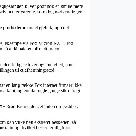
 Fragtløsningen bliver godt nok en smule mere
selv henter varerne, som dog nødvendiggør
e produkterne om et øjeblik, og i det
mre, eksempelvis Fox Micron RX+ 3rod
an nå at få pakken afsendt inden
tage den billigste leveringsmulighed, som
llingen til et afhentningssted.
har en lang række Fox internet firmaer ikke
– markant, og endda nogle gange sikre fragt
X+ 3rod Bidmeldersæt inden du bestiller,
 som kan virke helt ekstremt beskeden, så
anstaltning, hvilket beskytter dig imod