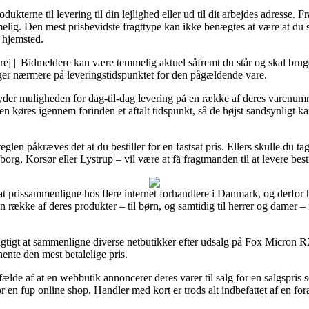
ukterne til levering til din lejlighed eller ud til dit arbejdes adresse.
lig. Den mest prisbevidste fragttype kan ikke benægtes at være at du 
 hjemsted.
rej || Bidmeldere kan være temmelig aktuel såfremt du står og skal brug
gger nærmere på leveringstidspunktet for den pågældende vare.
der muligheden for dag-til-dag levering på en række af deres varenu
n køres igennem forinden et aftalt tidspunkt, så de højst sandsynligt k
reglen påkræves det at du bestiller for en fastsat pris. Ellers skulle du 
rg, Korsør eller Lystrup – vil være at få fragtmanden til at levere besti
 at prissammenligne hos flere internet forhandlere i Danmark, og derfor 
n række af deres produkter – til børn, og samtidig til herrer og damer 
agtigt at sammenligne diverse netbutikker efter udsalg på Fox Micron R
hente den mest betalelige pris.
lfælde af at en webbutik annoncerer deres varer til salg for en salgspris
r en fup online shop. Handler med kort er trods alt indbefattet af en for