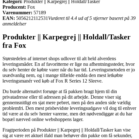
Kategori:
Produkter || Karpegrej || Holdall/Tasker
Producent:
Fox
Varenummer:
57189
EAN:
5056212112531
Vurderet til 4.4 ud af 5 stjerner baseret på 39
anmeldelser
Produkter || Karpegrej || Holdall/Tasker
fra Fox
Størstedelen af internet shops udlover til alt held alverdens
leveringsmåder. En af favoritterne er lige nu afhentningssteder, hvor
du selv henter de købte varer når du har tid. Leveringsmetoden er jo
usædvanlig nem, og i mange tilfælde endda den mest letkøbte
leveringsmanér ved køb af Fox R Series 12 Sleeve.
Du burde alternativt forsøge at få pakken bragt hjem til din
privatadresse eller til adressen på dit arbejde. Denne viser sig
gennemsnitligt en sjat mere pebret, men på den anden side vældig
problemfri. Den mest prisbevidste leveringsudgave vil dog til enhver
tid være at du selv henter varerne, men det nødvendiggør at du har
bopæl nærved online webshoppens lager.
Fragtperioden på Produkter || Karpegrej || Holdall/Tasker kan vise
sig at være ret aktuel ifald man behøver din pakke om få sekunder,