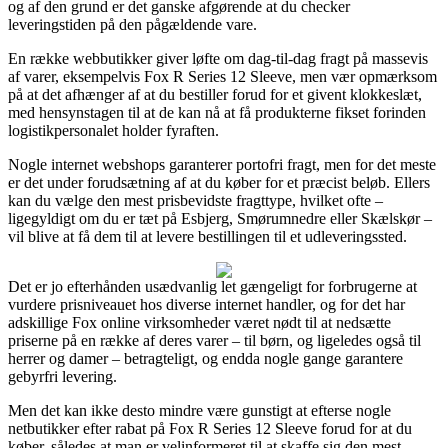
og af den grund er det ganske afgørende at du checker
leveringstiden på den pågældende vare.
En række webbutikker giver løfte om dag-til-dag fragt på massevis
af varer, eksempelvis Fox R Series 12 Sleeve, men vær opmærksom
på at det afhænger af at du bestiller forud for et givent klokkeslæt,
med hensynstagen til at de kan nå at få produkterne fikset forinden
logistikpersonalet holder fyraften.
Nogle internet webshops garanterer portofri fragt, men for det meste
er det under forudsætning af at du køber for et præcist beløb. Ellers
kan du vælge den mest prisbevidste fragttype, hvilket ofte –
ligegyldigt om du er tæt på Esbjerg, Smørumnedre eller Skælskør –
vil blive at få dem til at levere bestillingen til et udleveringssted.
Det er jo efterhånden usædvanlig let gængeligt for forbrugerne at
vurdere prisniveauet hos diverse internet handler, og for det har
adskillige Fox online virksomheder været nødt til at nedsætte
priserne på en række af deres varer – til børn, og ligeledes også til
herrer og damer – betragteligt, og endda nogle gange garantere
gebyrfri levering.
Men det kan ikke desto mindre være gunstigt at efterse nogle
netbutikker efter rabat på Fox R Series 12 Sleeve forud for at du
køber, således at man er velinformeret til at skaffe sig den mest