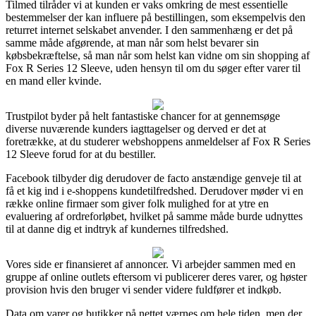
Tilmed tilråder vi at kunden er vaks omkring de mest essentielle
bestemmelser der kan influere på bestillingen, som eksempelvis den
returret internet selskabet anvender. I den sammenhæng er det på
samme måde afgørende, at man når som helst bevarer sin
købsbekræftelse, så man når som helst kan vidne om sin shopping af
Fox R Series 12 Sleeve, uden hensyn til om du søger efter varer til
en mand eller kvinde.
Trustpilot byder på helt fantastiske chancer for at gennemsøge
diverse nuværende kunders iagttagelser og derved er det at
foretrække, at du studerer webshoppens anmeldelser af Fox R Series
12 Sleeve forud for at du bestiller.
Facebook tilbyder dig derudover de facto anstændige genveje til at
få et kig ind i e-shoppens kundetilfredshed. Derudover møder vi en
række online firmaer som giver folk mulighed for at ytre en
evaluering af ordreforløbet, hvilket på samme måde burde udnyttes
til at danne dig et indtryk af kundernes tilfredshed.
Vores side er finansieret af annoncer. Vi arbejder sammen med en
gruppe af online outlets eftersom vi publicerer deres varer, og høster
provision hvis den bruger vi sender videre fuldfører et indkøb.
Data om varer og butikker på nettet værnes om hele tiden, men der