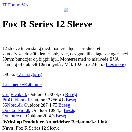
IT Forum Vest
Fox R Series 12 Sleeve
12 sleeve til en stang med monteret hjul – produceret i
vandafvisende 400 denier polyester, designet til at tage stænger med
50mm bundøjer og bigpit hjul. Monteret med to afstivede EVA
håndtag of dobbelt 10mm lynlås. Mål: 192cm x 24cm.
(Læs mere)
249 kr.
(Vis fragtpris)
Læs mere »
Køb nu »
GrejFreak.dk
Outdoor 6290 4,85
Besøg
ProOutdoor.dk
Outdoor 2756 4,8
Besøg
55Nord.dk
Outdoor 287 4,75
Besøg
OutdoorPro.dk
Outdoor 109 4,3
Besøg
Outmore.dk
Outdoor 20 4,3
Besøg
Webshop
Produkter
Anmeldelser
Bedømmelse
Link
Navn:
Fox R Series 12 Sleeve