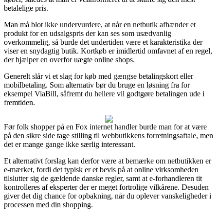
betalelige pris.
Man må blot ikke undervurdere, at når en netbutik afhænder et
produkt for en udsalgspris der kan ses som usædvanlig
overkommelig, så burde det undertiden være et karakteristika der
viser en snydagtig butik. Kortkøb er imidlertid omfavnet af en regel,
der hjælper en overfor uægte online shops.
Generelt slår vi et slag for køb med gængse betalingskort eller
mobilbetaling. Som alternativ bør du bruge en løsning fra for
eksempel ViaBill, såfremt du hellere vil godtgøre betalingen ude i
fremtiden.
Før folk shopper på en Fox internet handler burde man for at være
på den sikre side tage stilling til webbutikkens forretningsaftale, men
det er mange gange ikke særlig interessant.
Et alternativt forslag kan derfor være at bemærke om netbutikken er
e-mærket, fordi det typisk er et bevis på at online virksomheden
tilslutter sig de gældende danske regler, samt at e-forhandleren tit
kontrolleres af eksperter der er meget fortrolige vilkårene. Desuden
giver det dig chance for opbakning, når du oplever vanskeligheder i
processen med din shopping.