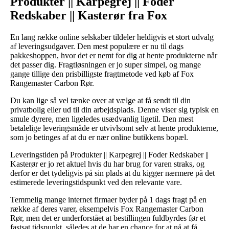
Produkter || Karpegrej || Foder
Redskaber || Kasterør fra Fox
En lang række online selskaber tildeler heldigvis et stort udvalg
af leveringsudgaver. Den mest populære er nu til dags
pakkeshoppen, hvor det er nemt for dig at hente produkterne når
det passer dig. Fragtløsningen er jo super simpel, og mange
gange tillige den prisbilligste fragtmetode ved køb af Fox
Rangemaster Carbon Rør.
Du kan lige så vel tænke over at vælge at få sendt til din
privatbolig eller ud til din arbejdsplads. Denne viser sig typisk en
smule dyrere, men ligeledes usædvanlig ligetil. Den mest
betalelige leveringsmåde er utvivlsomt selv at hente produkterne,
som jo betinges af at du er nær online butikkens bopæl.
Leveringstiden på Produkter || Karpegrej || Foder Redskaber ||
Kasterør er jo ret aktuel hvis du har brug for varen straks, og
derfor er det tydeligvis på sin plads at du kigger nærmere på det
estimerede leveringstidspunkt ved den relevante vare.
Temmelig mange internet firmaer byder på 1 dags fragt på en
række af deres varer, eksempelvis Fox Rangemaster Carbon
Rør, men det er underforstået at bestillingen fuldbyrdes før et
fastsat tidspunkt, således at de har en chance for at nå at få