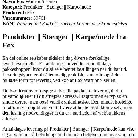
Navn:
Fox Warrior S serien
Kategori:
Produkter || Stænger || Karpe/mede
Producent:
Fox
Varenummer:
39761
EAN:
Vurderet til 4.8 ud af 5 stjerner baseret på 22 anmeldelser
Produkter || Stænger || Karpe/mede fra
Fox
En del online selskaber tildeler i dag diverse forskellige
leveringsmodeller. En af de mest anvendte er nu til dags
pakkeshoppen, hvor du så selv henter bestillingen når du har tid.
Leveringstypen er altså temmelig praktisk, samt ofte også den
billigste form for levering ved køb af Fox Warrior S serien.
Du bør derudover forsøge at bestille pakken til levering til din
privatbolig eller til dit arbejdes adresse. Fragtformen er typisk en
smule dyrere, men også vældig gnidningsløs. Den mindst kostelige
fragtform vil dog til enhver tid være at hente produkterne selv, men
den løsning nødvendiggør at du er i nærheden af webbutikkens
adresse.
Antal dages levering på Produkter || Stænger || Karpe/mede kan vise
sig at være ret så betydningsfuld om man behøver dine nye varer om