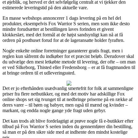
et øjeblik, og herved er det selvfølgelig centralt at vi tjekker den
estimerede leveringstid på den aktuelle vare.
En masse webshops annoncerer 1 dags levering på en hel del
produkter, eksempelvis Fox Warrior S serien, men som ikke desto
mindre forudsætter at bestillingen laves forinden et givent
klokkeslæt, med det formål at de højst sandsynligt kan nå at få
ordren på posthuset forud for at de lageransatte holder fyraften.
Nogle enkelte online forretninger garanterer gratis fragt, men i
reglen kun såfremt du indkøber for et præcist beløb. Derudover skal
du udvælge den mest letkøbte metode til levering, der ofte – om man
er ved Silkeborg, Thisted eller Fredensborg – er at få fragtmanden til
at bringe ordren til et udleveringssted.
Det er jo efterhånden usædvanlig smertefrit for folk at sammenligne
priser fra flere netbutikker, og med det motiv har adskillige Fox
online shops set sig tvunget til at nedbringe priserne på en række af
deres varer – til børn og babyer, men også til mænd og kvinder –
markant, og endda nogle gange yde fragt uden gebyr.
Det kan trods alt blive fordelagtigt at prøve nogle få e-butikker efter
tilbud på Fox Warrior S serien inden du gennemfører din bestilling,
så man er på den sikre side med at indhente den mindst kostelige
pris.