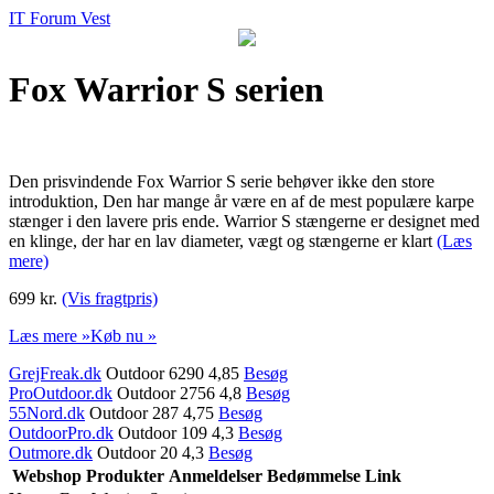
IT Forum Vest
Fox Warrior S serien
Den prisvindende Fox Warrior S serie behøver ikke den store
introduktion, Den har mange år være en af de mest populære karpe
stænger i den lavere pris ende. Warrior S stængerne er designet med
en klinge, der har en lav diameter, vægt og stængerne er klart
(Læs
mere)
699 kr.
(Vis fragtpris)
Læs mere »
Køb nu »
GrejFreak.dk
Outdoor 6290 4,85
Besøg
ProOutdoor.dk
Outdoor 2756 4,8
Besøg
55Nord.dk
Outdoor 287 4,75
Besøg
OutdoorPro.dk
Outdoor 109 4,3
Besøg
Outmore.dk
Outdoor 20 4,3
Besøg
Webshop
Produkter
Anmeldelser
Bedømmelse
Link