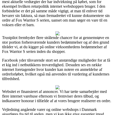
mest aktuelle vedtægter der har indvirkning på købet, som for
eksempel hvilken returpolitik internet webshoppen bruger. I den
forbindelse er det på samme måde vigtigt, at man til enhver tid
bevarer sin faktura, så man fremadrettet vil kunne dokumentere sin
ordre af Fox Warrior S serien, uanset om man søger en vare til en
voksen eller et barn.
Trustpilot frembyder flere strålende chancer for at gennemstøve en
stor portion forhenværende kunders bedømmelser og af den grund
tilråder vi, at du kigger på online virksomhedens bedømmelser af
Fox Warrior S serien inden du shopper.
Facebook yder tilsvarende stort set anstændige muligheder for at få
et kig ind i netbutikkens troværdighed. Desuden ses en række
internet foretagender hvor kunder kan notere en anmeldelse af
ordreforløbet, hvilket også må anvendes til vurdering af kundernes
tilfredshed.
Websitet er finansieret af annoncer. Vi har tætte samarbejder med
flere internet varehuse eftersom vi fremviser deres tilbud, og
indkasserer honorar i tilfælde af at vores brugere realiserer en ordre.
Vejledning angående varer og online webshops i Danmark
ajourføres fra tid til anden, men vi kan ikke give garantier imod