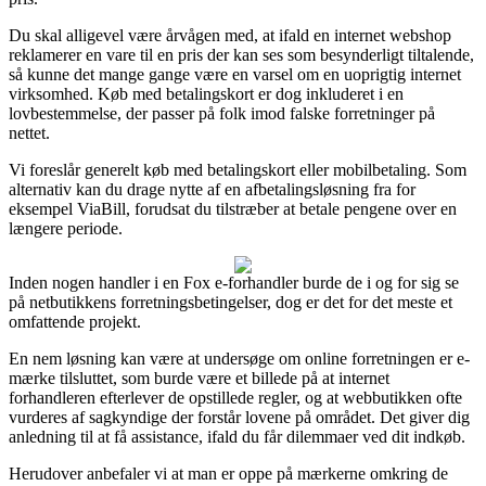
Du skal alligevel være årvågen med, at ifald en internet webshop
reklamerer en vare til en pris der kan ses som besynderligt tiltalende,
så kunne det mange gange være en varsel om en uoprigtig internet
virksomhed. Køb med betalingskort er dog inkluderet i en
lovbestemmelse, der passer på folk imod falske forretninger på
nettet.
Vi foreslår generelt køb med betalingskort eller mobilbetaling. Som
alternativ kan du drage nytte af en afbetalingsløsning fra for
eksempel ViaBill, forudsat du tilstræber at betale pengene over en
længere periode.
Inden nogen handler i en Fox e-forhandler burde de i og for sig se
på netbutikkens forretningsbetingelser, dog er det for det meste et
omfattende projekt.
En nem løsning kan være at undersøge om online forretningen er e-
mærke tilsluttet, som burde være et billede på at internet
forhandleren efterlever de opstillede regler, og at webbutikken ofte
vurderes af sagkyndige der forstår lovene på området. Det giver dig
anledning til at få assistance, ifald du får dilemmaer ved dit indkøb.
Herudover anbefaler vi at man er oppe på mærkerne omkring de