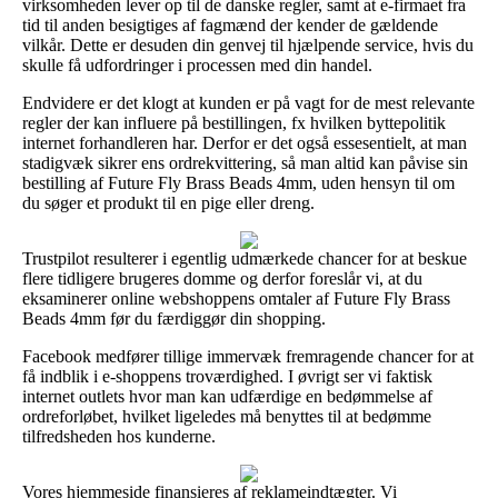
virksomheden lever op til de danske regler, samt at e-firmaet fra
tid til anden besigtiges af fagmænd der kender de gældende
vilkår. Dette er desuden din genvej til hjælpende service, hvis du
skulle få udfordringer i processen med din handel.
Endvidere er det klogt at kunden er på vagt for de mest relevante
regler der kan influere på bestillingen, fx hvilken byttepolitik
internet forhandleren har. Derfor er det også essesentielt, at man
stadigvæk sikrer ens ordrekvittering, så man altid kan påvise sin
bestilling af Future Fly Brass Beads 4mm, uden hensyn til om
du søger et produkt til en pige eller dreng.
Trustpilot resulterer i egentlig udmærkede chancer for at beskue
flere tidligere brugeres domme og derfor foreslår vi, at du
eksaminerer online webshoppens omtaler af Future Fly Brass
Beads 4mm før du færdiggør din shopping.
Facebook medfører tillige immervæk fremragende chancer for at
få indblik i e-shoppens troværdighed. I øvrigt ser vi faktisk
internet outlets hvor man kan udfærdige en bedømmelse af
ordreforløbet, hvilket ligeledes må benyttes til at bedømme
tilfredsheden hos kunderne.
Vores hjemmeside finansieres af reklameindtægter. Vi