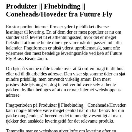
Produkter || Fluebinding ||
Coneheads/Hoveder fra Future Fly
En stor portion internet firmaer yder i øjeblikket diverse
løsninger til levering. En af dem der er mest populær er nu om
stunder at få leveret til et afhentningssted, hvor det er meget
fleksibelt at kunne hente dine nye varer når det passer ind i din
kalender. Fragtformen er altså yderst uproblematisk, samt ofte
ydermere den mest betalelige leveringsmåde ved køb af Future
Fly Brass Beads 4mm.
Du bør på samme måde tænke over at få ordren bragt til dit hus
eller ud til dit arbejdes adresse. Den viser sig somme tider en sjat
mindre prisbillig, men omvendt virkelig smart. Den mest
prisbevidste løsning vil dog til enhver tid være selv at hente
pakken, hvilket betinges af at du er nær internet webshoppens
adresse.
Fragtperioden på Produkter || Fluebinding || Coneheads/Hoveder
kan i nogle tilfælde være meget central når du har behov for din
pakke omgående, så herved er det temmelig væsentligt at man
tjekker den anslåede leveringstid for det relevante produkt.
Temmelig mange webshops giver løfte om levering efter en