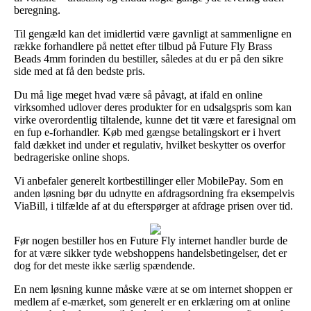
beregning.
Til gengæld kan det imidlertid være gavnligt at sammenligne en
række forhandlere på nettet efter tilbud på Future Fly Brass
Beads 4mm forinden du bestiller, således at du er på den sikre
side med at få den bedste pris.
Du må lige meget hvad være så påvagt, at ifald en online
virksomhed udlover deres produkter for en udsalgspris som kan
virke overordentlig tiltalende, kunne det tit være et faresignal om
en fup e-forhandler. Køb med gængse betalingskort er i hvert
fald dækket ind under et regulativ, hvilket beskytter os overfor
bedrageriske online shops.
Vi anbefaler generelt kortbestillinger eller MobilePay. Som en
anden løsning bør du udnytte en afdragsordning fra eksempelvis
ViaBill, i tilfælde af at du efterspørger at afdrage prisen over tid.
Før nogen bestiller hos en Future Fly internet handler burde de
for at være sikker tyde webshoppens handelsbetingelser, det er
dog for det meste ikke særlig spændende.
En nem løsning kunne måske være at se om internet shoppen er
medlem af e-mærket, som generelt er en erklæring om at online