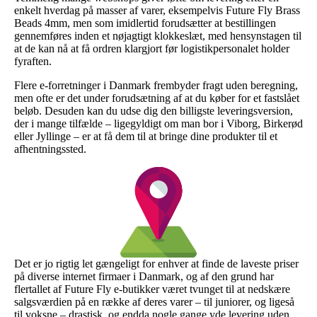
enkelt hverdag på masser af varer, eksempelvis Future Fly Brass
Beads 4mm, men som imidlertid forudsætter at bestillingen
gennemføres inden et nøjagtigt klokkeslæt, med hensynstagen til
at de kan nå at få ordren klargjort før logistikpersonalet holder
fyraften.
Flere e-forretninger i Danmark frembyder fragt uden beregning,
men ofte er det under forudsætning af at du køber for et fastslået
beløb. Desuden kan du udse dig den billigste leveringsversion,
der i mange tilfælde – ligegyldigt om man bor i Viborg, Birkerød
eller Jyllinge – er at få dem til at bringe dine produkter til et
afhentningssted.
Det er jo rigtig let gængeligt for enhver at finde de laveste priser
på diverse internet firmaer i Danmark, og af den grund har
flertallet af Future Fly e-butikker været tvunget til at nedskære
salgsværdien på en række af deres varer – til juniorer, og ligeså
til voksne – drastisk, og endda nogle gange yde levering uden