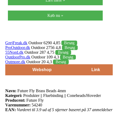
Læs mere »
Køb nu »
GrejFreak.dk
Outdoor 6290 4,85
Besøg
ProOutdoor.dk
Outdoor 2756 4,8
Besøg
55Nord.dk
Outdoor 287 4,75
Besøg
OutdoorPro.dk
Outdoor 109 4,3
Besøg
Outmore.dk
Outdoor 20 4,3
Besøg
Webshop
Link
Navn:
Future Fly Brass Beads 4mm
Kategori:
Produkter || Fluebinding || Coneheads/Hoveder
Producent:
Future Fly
Varenummer:
54240
EAN:
Vurderet til 3.9 ud af 5 stjerner baseret på 37 anmeldelser