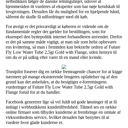
netbutikken følger de danske retningslinjer, udover at
hjemmesiden tit vurderes af eksperter som har nøje kendskab til
lovgivningen. Desuden får du mulighed for en hjælpende hånd,
såfremt du skulle få udfordringer med dit køb.
For øvrigt er det prisværdigt at køberen er vidende om de
fundamentale regler der gælder for bestillingen, som for
eksempel den byttepolitik internet forhandleren anvender. Derfor
er det på samme måde vigtigt, at man når som helst opbevarer
ens kvittering, så man i fremtiden kan bekræfte ordren af Future
Fly Low Water Tube 2,5gr Gold with Flange, uden hensyn til
om du er på udkig efter varer til en mand eller kvinde.
Trustpilot forærer dig en række fremragende chancer for at kigge
nærmere på mange eksisterende brugeres opfattelser og af den
grund kan det anbefales, at du besigtiger e-forretningens
vurderinger af Future Fly Low Water Tube 2,5gr Gold with
Flange forud for at du handler.
Facebook genererer lige så vel fuldt ud gode løsninger til at få
indsigt i webbutikkens kundetilfredshed. Tilmed ses en række
online firmaer som tilbyder kunderne at frembringe en omtale af
virksomhedens service, hvilket desuden bør benyttes til at
vurdere hvor glade kunderne er.