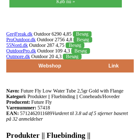
Køb nu »
GrejFreak.dk
Outdoor 6290 4,85
Besøg
ProOutdoor.dk
Outdoor 2756 4,8
Besøg
55Nord.dk
Outdoor 287 4,75
Besøg
OutdoorPro.dk
Outdoor 109 4,3
Besøg
Outmore.dk
Outdoor 20 4,3
Besøg
Webshop
Link
Navn:
Future Fly Low Water Tube 2,5gr Gold with Flange
Kategori:
Produkter || Fluebinding || Coneheads/Hoveder
Producent:
Future Fly
Varenummer:
57418
EAN:
5712462011689
Vurderet til 3.8 ud af 5 stjerner baseret
på 32 anmeldelser
Produkter || Fluebinding ||