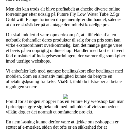
Men det kan trods alt blive profitabelt at checke diverse online
forretninger efter udsalg på Future Fly Low Water Tube 2,5gr
Gold with Flange forinden du gennemfører din handel, således
at du er skråsikker på at antage den mindst kostelige pris.
Du skal imidlertid være opmærksom på, at i tilfælde af at en
netbutik forhandler deres produkter til salg for en pris som kan
virke ekstraordinært overkommelig, kan det mange gange være
et bevis på en uoprigtig online shop. Handler med kort er i hvert
fald omsluttet af Indsigelsesordningen, der værner dig som køber
imod uærlige webshops.
Vi anbefaler køb med gængse betalingskort eller betalinger med
mobilen. Som en alternativ mulighed kunne du benytte en
afbetalingsløsning fra f.eks. ViaBill, ifald du tilstræber at betale
regningen senere.
Forud for at nogen shopper hos en Future Fly webshop kan man
i princippet gøre sig bekendt med indholdet af virksomhedens
vilkår, dog er det normalt et omfattende projekt.
En nem løsning kunne derfor være at tjekke om e-shoppen er
støttet af e-mærket, siden det ofte er en sikkerhed for at