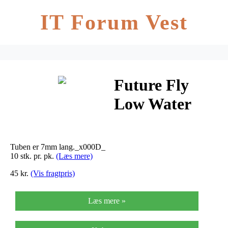
IT Forum Vest
Future Fly
Low Water
Tube 2,5gr
Gold with
Tuben er 7mm lang._x000D_
Flange
10 stk. pr. pk.
(Læs mere)
45 kr.
(Vis fragtpris)
Læs mere »