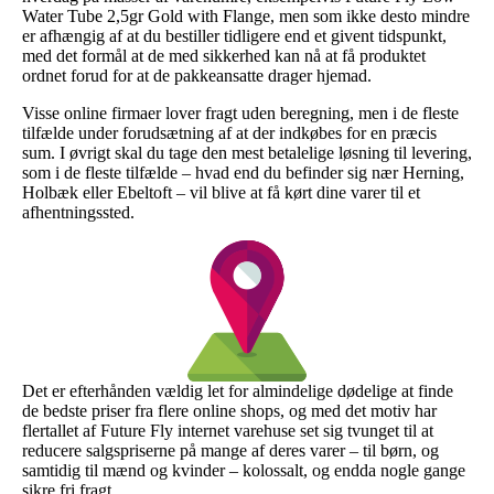
Water Tube 2,5gr Gold with Flange, men som ikke desto mindre
er afhængig af at du bestiller tidligere end et givent tidspunkt,
med det formål at de med sikkerhed kan nå at få produktet
ordnet forud for at de pakkeansatte drager hjemad.
Visse online firmaer lover fragt uden beregning, men i de fleste
tilfælde under forudsætning af at der indkøbes for en præcis
sum. I øvrigt skal du tage den mest betalelige løsning til levering,
som i de fleste tilfælde – hvad end du befinder sig nær Herning,
Holbæk eller Ebeltoft – vil blive at få kørt dine varer til et
afhentningssted.
Det er efterhånden vældig let for almindelige dødelige at finde
de bedste priser fra flere online shops, og med det motiv har
flertallet af Future Fly internet varehuse set sig tvunget til at
reducere salgspriserne på mange af deres varer – til børn, og
samtidig til mænd og kvinder – kolossalt, og endda nogle gange
sikre fri fragt.