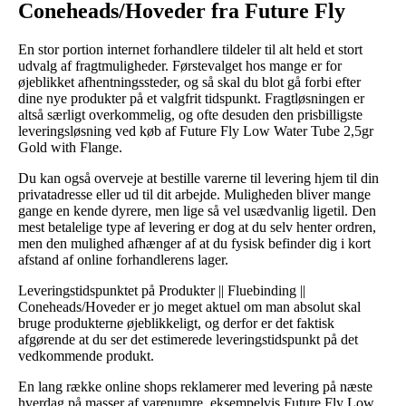
Coneheads/Hoveder fra Future Fly
En stor portion internet forhandlere tildeler til alt held et stort
udvalg af fragtmuligheder. Førstevalget hos mange er for
øjeblikket afhentningssteder, og så skal du blot gå forbi efter
dine nye produkter på et valgfrit tidspunkt. Fragtløsningen er
altså særligt overkommelig, og ofte desuden den prisbilligste
leveringsløsning ved køb af Future Fly Low Water Tube 2,5gr
Gold with Flange.
Du kan også overveje at bestille varerne til levering hjem til din
privatadresse eller ud til dit arbejde. Muligheden bliver mange
gange en kende dyrere, men lige så vel usædvanlig ligetil. Den
mest betalelige type af levering er dog at du selv henter ordren,
men den mulighed afhænger af at du fysisk befinder dig i kort
afstand af online forhandlerens lager.
Leveringstidspunktet på Produkter || Fluebinding ||
Coneheads/Hoveder er jo meget aktuel om man absolut skal
bruge produkterne øjeblikkeligt, og derfor er det faktisk
afgørende at du ser det estimerede leveringstidspunkt på det
vedkommende produkt.
En lang række online shops reklamerer med levering på næste
hverdag på masser af varenumre, eksempelvis Future Fly Low