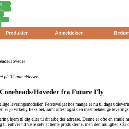
g
øg
g
Produkter
Anmeldelser
Bedøm
eheads/Hoveder
eret på 32 anmeldelser
| Coneheads/Hoveder fra Future Fly
kellige leveringsmodeller. Førstevalget hos mange er nu til dags udlever
n er jo virkelig fleksibel, samt oftest også den mest betalelige leveri
ering hjem til dig eller til dit arbejdes adresse. Denne er ofte en smule
og til enhver tid være selv at hente produkterne, men den mulighed står