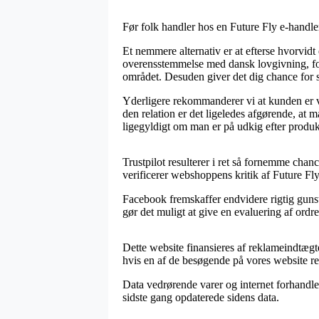
Før folk handler hos en Future Fly e-handle
Et nemmere alternativ er at efterse hvorvidt
overensstemmelse med dansk lovgivning, fo
området. Desuden giver det dig chance for s
Yderligere rekommanderer vi at kunden er v
den relation er det ligeledes afgørende, at 
ligegyldigt om man er på udkig efter produkt
Trustpilot resulterer i ret så fornemme cha
verificerer webshoppens kritik af Future Fl
Facebook fremskaffer endvidere rigtig gunst
gør det muligt at give en evaluering af ordref
Dette website finansieres af reklameindtægt
hvis en af de besøgende på vores website rea
Data vedrørende varer og internet forhandler
sidste gang opdaterede sidens data.