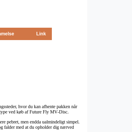
melse
Link
ingssteder, hvor du kan afhente pakken når
ngstype ved køb af Future Fly MV-Disc.
 mere pebret, men endda ualmindeligt simpel.
 og falder med at du opholder dig nærved