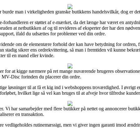
r burde man i virkeligheden granske butikkens handelsvilkår, dog er de
 e-forhandleren er støttet af e-mærket, da det længe har været en antydni
ruden at netbutikken af og til revideres af eksperter der har den nø
upport, ifald du udsættes for problemer ved din ordre.
idende om de elementære forhold der kan have betydning for ordren, fx 
man stadig sikrer ens ordrekvittering, så man i fremtiden vil kunne bekr
er til en mand eller kvinde.
ncer for at kigge nærmere på ret mange nuværende brugeres observationer
y MV-Disc forinden du placerer din ordre.
ige løsninger til at få et kig ind i webshoppens troværdighed. I øvrigt
orløbet, hvilket lige så vel kan bruges til at afveje hvor tilfredse kunder
er. Vi har samarbejder med flere butikker på nettet og annoncerer butik
liserer en transaktion.
e vedligeholdes rutinemæssigt, men vi giver ingen garanti imod ændringer