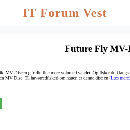
IT Forum Vest
Future Fly MV-
stik. MV Discen gi´r din flue mere volume i vandet. Og fisker du i la
en MV Disc. Til havørredfiskeri om natten er denne disc en
(Læs mere