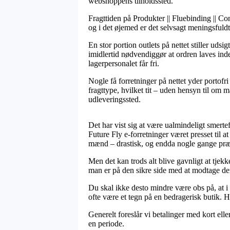
webshoppens tilholdssted.
Fragttiden på Produkter || Fluebinding || C
og i det øjemed er det selvsagt meningsfuld
En stor portion outlets på nettet stiller u
imidlertid nødvendiggør at ordren laves inde
lagerpersonalet får fri.
Nogle få forretninger på nettet yder portofr
fragttype, hvilket tit – uden hensyn til om m
udleveringssted.
Det har vist sig at være ualmindeligt smertef
Future Fly e-forretninger været presset til at
mænd – drastisk, og endda nogle gange præst
Men det kan trods alt blive gavnligt at tjek
man er på den sikre side med at modtage den
Du skal ikke desto mindre være obs på, at i 
ofte være et tegn på en bedragerisk butik. H
Generelt foreslår vi betalinger med kort ell
en periode.