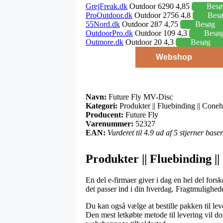
GrejFreak.dk
Outdoor 6290 4,85
Besø
ProOutdoor.dk
Outdoor 2756 4,8
Bes
55Nord.dk
Outdoor 287 4,75
Besøg
OutdoorPro.dk
Outdoor 109 4,3
Besø
Outmore.dk
Outdoor 20 4,3
Besøg
Webshop
Navn:
Future Fly MV-Disc
Kategori:
Produkter || Fluebinding || Con
Producent:
Future Fly
Varenummer:
52327
EAN:
Vurderet til 4.9 ud af 5 stjerner bas
Produkter || Fluebinding |
En del e-firmaer giver i dag en hel del fors
det passer ind i din hverdag. Fragtmulighede
Du kan også vælge at bestille pakken til lev
Den mest letkøbte metode til levering vil d