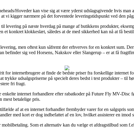
oneheads/Hoveder kan vise sig at være yderst udslagsgivende hvis man a
t at vi kigger nærmere på det forventede leveringstidspunkt ved den på
dsigt til levering på næste hverdag på mange af butikkens produkter, ek
n et konkret klokkeslæt, således at de med sikkerhed kan nå at få bestil
i levering, men oftest kun såfremt der erhverves for en konkret sum. De
an befinder sig ved Horsens, Nakskov eller Slangerup – er at få fragtfirma
rit for internetbrugere at finde de bedste priser fra forskellige internet
 at trykke udsalgspriserne på specielt deres bedst i test produkter – til 
ere fri fragt.
ke enkelte internet forhandlere efter rabatkoder på Future Fly MV-Disc fø
 mest betalelige pris.
tilfælde af at en internet forhandler frembyder varer for en salgspris so
andler med kort er dog indbefattet af en lov, hvilket assisterer en imod 
er mobilbetaling. Som et alternativ kan du vælge et afdragstilbud som f.