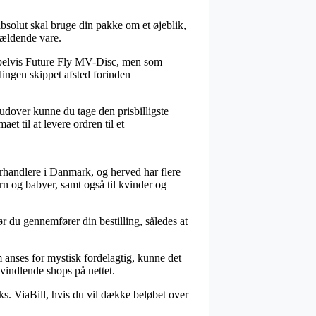
bsolut skal bruge din pakke om et øjeblik,
gældende vare.
sempelvis Future Fly MV-Disc, men som
lingen skippet afsted forinden
rudover kunne du tage den prisbilligste
et til at levere ordren til et
 forhandlere i Danmark, og herved har flere
børn og babyer, samt også til kvinder og
r du gennemfører din bestilling, således at
m anses for mystisk fordelagtig, kunne det
svindlende shops på nettet.
eks. ViaBill, hvis du vil dække beløbet over