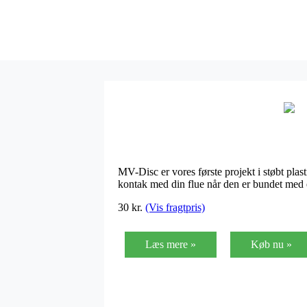
MV-Disc er vores første projekt i støbt pla
kontak med din flue når den er bundet med 
30 kr.
(Vis fragtpris)
Læs mere »
Køb nu »