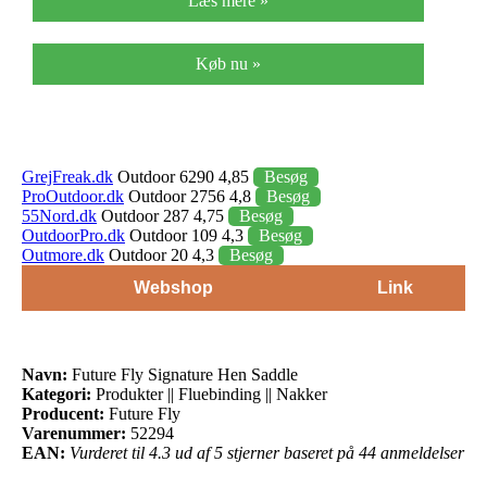
Læs mere »
Køb nu »
GrejFreak.dk
Outdoor 6290 4,85
Besøg
ProOutdoor.dk
Outdoor 2756 4,8
Besøg
55Nord.dk
Outdoor 287 4,75
Besøg
OutdoorPro.dk
Outdoor 109 4,3
Besøg
Outmore.dk
Outdoor 20 4,3
Besøg
Webshop
Link
Navn:
Future Fly Signature Hen Saddle
Kategori:
Produkter || Fluebinding || Nakker
Producent:
Future Fly
Varenummer:
52294
EAN:
Vurderet til 4.3 ud af 5 stjerner baseret på 44 anmeldelser