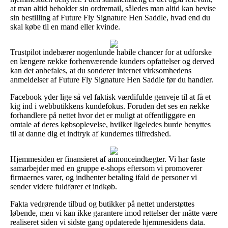
at man altid beholder sin ordremail, således man altid kan bevise
sin bestilling af Future Fly Signature Hen Saddle, hvad end du
skal købe til en mand eller kvinde.
Trustpilot indebærer nogenlunde habile chancer for at udforske
en længere række forhenværende kunders opfattelser og derved
kan det anbefales, at du sonderer internet virksomhedens
anmeldelser af Future Fly Signature Hen Saddle før du handler.
Facebook yder lige så vel faktisk værdifulde genveje til at få et
kig ind i webbutikkens kundefokus. Foruden det ses en række
forhandlere på nettet hvor det er muligt at offentliggøre en
omtale af deres købsoplevelse, hvilket ligeledes burde benyttes
til at danne dig et indtryk af kundernes tilfredshed.
Hjemmesiden er finansieret af annonceindtægter. Vi har faste
samarbejder med en gruppe e-shops eftersom vi promoverer
firmaernes varer, og indhenter betaling ifald de personer vi
sender videre fuldfører et indkøb.
Fakta vedrørende tilbud og butikker på nettet understøttes
løbende, men vi kan ikke garantere imod rettelser der måtte være
realiseret siden vi sidste gang opdaterede hjemmesidens data.