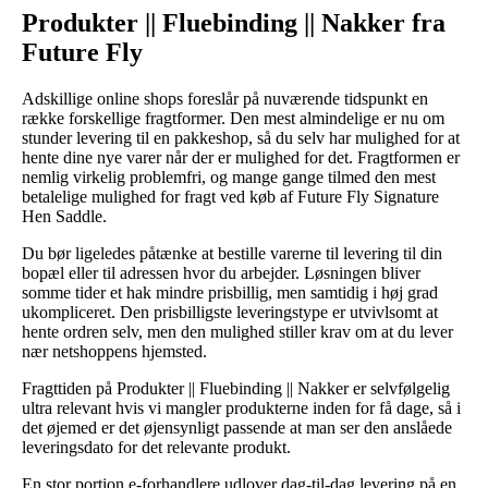
Produkter || Fluebinding || Nakker fra
Future Fly
Adskillige online shops foreslår på nuværende tidspunkt en
række forskellige fragtformer. Den mest almindelige er nu om
stunder levering til en pakkeshop, så du selv har mulighed for at
hente dine nye varer når der er mulighed for det. Fragtformen er
nemlig virkelig problemfri, og mange gange tilmed den mest
betalelige mulighed for fragt ved køb af Future Fly Signature
Hen Saddle.
Du bør ligeledes påtænke at bestille varerne til levering til din
bopæl eller til adressen hvor du arbejder. Løsningen bliver
somme tider et hak mindre prisbillig, men samtidig i høj grad
ukompliceret. Den prisbilligste leveringstype er utvivlsomt at
hente ordren selv, men den mulighed stiller krav om at du lever
nær netshoppens hjemsted.
Fragttiden på Produkter || Fluebinding || Nakker er selvfølgelig
ultra relevant hvis vi mangler produkterne inden for få dage, så i
det øjemed er det øjensynligt passende at man ser den anslåede
leveringsdato for det relevante produkt.
En stor portion e-forhandlere udlover dag-til-dag levering på en