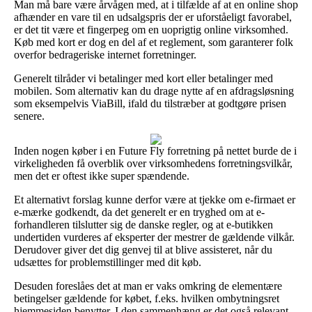
Man må bare være årvågen med, at i tilfælde af at en online shop
afhænder en vare til en udsalgspris der er uforståeligt favorabel,
er det tit være et fingerpeg om en uoprigtig online virksomhed.
Køb med kort er dog en del af et reglement, som garanterer folk
overfor bedrageriske internet forretninger.
Generelt tilråder vi betalinger med kort eller betalinger med
mobilen. Som alternativ kan du drage nytte af en afdragsløsning
som eksempelvis ViaBill, ifald du tilstræber at godtgøre prisen
senere.
Inden nogen køber i en Future Fly forretning på nettet burde de i
virkeligheden få overblik over virksomhedens forretningsvilkår,
men det er oftest ikke super spændende.
Et alternativt forslag kunne derfor være at tjekke om e-firmaet er
e-mærke godkendt, da det generelt er en tryghed om at e-
forhandleren tilslutter sig de danske regler, og at e-butikken
undertiden vurderes af eksperter der mestrer de gældende vilkår.
Derudover giver det dig genvej til at blive assisteret, når du
udsættes for problemstillinger med dit køb.
Desuden foreslåes det at man er vaks omkring de elementære
betingelser gældende for købet, f.eks. hvilken ombytningsret
hjemmesiden benytter. I den sammenhæng er det også relevant,