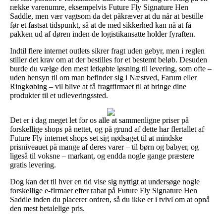
række varenumre, eksempelvis Future Fly Signature Hen
Saddle, men vær vagtsom da det påkræver at du når at bestille
før et fastsat tidspunkt, så at de med sikkerhed kan nå at få
pakken ud af døren inden de logistikansatte holder fyraften.
Indtil flere internet outlets sikrer fragt uden gebyr, men i reglen
stiller det krav om at der bestilles for et bestemt beløb. Desuden
burde du vælge den mest letkøbte løsning til levering, som ofte –
uden hensyn til om man befinder sig i Næstved, Farum eller
Ringkøbing – vil blive at få fragtfirmaet til at bringe dine
produkter til et udleveringssted.
Det er i dag meget let for os alle at sammenligne priser på
forskellige shops på nettet, og på grund af dette har flertallet af
Future Fly internet shops set sig nødsaget til at mindske
prisniveauet på mange af deres varer – til børn og babyer, og
ligeså til voksne – markant, og endda nogle gange præstere
gratis levering.
Dog kan det til hver en tid vise sig nyttigt at undersøge nogle
forskellige e-firmaer efter rabat på Future Fly Signature Hen
Saddle inden du placerer ordren, så du ikke er i tvivl om at opnå
den mest betalelige pris.