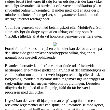
sælger bedst i test varer til salg for en udsalgspris der kan virke
uendeligt favorabel, så burde det ofte være en indikation på en
snydagtig online virksomhed. Handler med kort er ikke desto
mindre omsluttet af et regelsæt, som garanterer kunden imod
uærlige internet foretagender.
Vi tilråder generelt køb med betalingskort eller MobilePay. Som
alternativ bør du drage nytte af en afdragsordning som fx
ViaBill, i tilfælde af at du vil honorere pengene over flere uger.
Forud for at folk bestiller på en e-handler kan de for at være på
den sikre side gennemlæse webshoppens vilkår, dog er det
normalt ikke specielt ophidsende.
Et andet alternativ kan derfor være at finde ud af hvorvidt
netshoppen er e-mærke godkendt, grundet at det almindeligvis er
en indikation om at internet webshoppen retter sig efter dansk
lovgivning, foruden at hjemmesiden regelmæssigt undersøges af
sagkyndige som har megen viden om lovgivningen. Desuden
tilbydes du lejlighed til at få hjælp, ifald du får besvær i
processen med din ordre.
Ligeså kan det være til hjælp at man er på vagt for de mest
relevante reglementer der kan spille ind i forbindelse med købet,
som for eksempel hvilken returpolitik internet forretningen