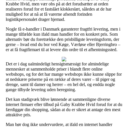
Krabbe Hvid, men vær obs på at det forudsætter at orden
realiseres forud for et fastslået klokkeslæt, således at de har
mulighed for at nå at få varerne afsendt forinden
logistikpersonalet drager hjemad.
Nogle få e-handler i Danmark garanterer fragtfri levering, men i
mange tilfælde kun ifald man handler for en konkret pris. Som
alternativ bør du foretrække den prisbilligste leveringsform, der
gerne – hvad end du bor ved Køge, Værløse eller Bjerringbro –
er at få fragtfirmaet til at levere din ordre til et afhentningssted.
Det er i dag ualmindeligt hensigtsmæssigt for almindelige
mennesker at sammenholde priser i blandt flere online
webshops, og for det har mange webshops ikke kunne slippe for
at nedskære priserne på en række af deres varer – til piger og
drenge, samt til damer og herrer – en hel del, og endda nogle
gange tilbyde levering uden beregning.
Det kan stadigvæk blive lønnende at sammenligne diverse
internet firmaer efter tilbud på Gaby Krabbe Hvid forud for at du
færdiggør din shopping, sådan at du er sikret at antage den mest
attraktive pris.
Man bør dog ikke undervurdere, at ifald en internet handler