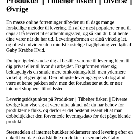
Produkter || Tilbehør fiskeri || Diverse ||
Øvrige
En masse online forretninger tilbyder nu til dags mange
forskellige metoder til levering. En af de mest populære er nu til
dags at få leveret til et afhentningssted, og så kan du blot hente
dine varer når du har tid. Leveringsformen er altså virkelig let,
og oftest endvidere den mindst kostelige fragtløsning ved køb af
Gaby Krabbe Hvid.
Du bør ligeledes udse dig at bestille varerne til levering hjem til
dig privat eller til hvor du arbejder. Fragtformen viser sig
beklageligvis en smule mere omkostningsfuld, men ydermere
virkelig let gængelig. Den billigste leveringstype vil dog altid
være at hente pakken selv, men det forudsætter at du er nær
internet shoppens tilholdssted.
Leveringstidspunktet på Produkter || Tilbehør fiskeri || Diverse ||
Øvrige kan vise sig at være ultra aktuel når du har behov for
produkterne fluks, og derfor er det bestemt essentielt at man
dobbelttjekker den forventede leveringsdato for det pågældende
produkt.
Størstedelen af internet butikker reklamerer med levering efter en
enkelt hverdag på adskillige produkter, eksempelvis Gaby