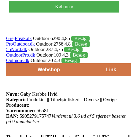
Køb nu »
GrejFreak.dk
Outdoor 6290 4,85
Besøg
ProOutdoor.dk
Outdoor 2756 4,8
Besøg
55Nord.dk
Outdoor 287 4,75
Besøg
OutdoorPro.dk
Outdoor 109 4,3
Besøg
Outmore.dk
Outdoor 20 4,3
Besøg
Webshop
Link
Navn:
Gaby Krabbe Hvid
Kategori:
Produkter || Tilbehør fiskeri || Diverse || Øvrige
Producent:
Varenummer:
56581
EAN:
5905279175747
Vurderet til 3.6 ud af 5 stjerner baseret
på 9 anmeldelser