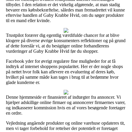
tilbyder. I den relation er det virkelig afgørende, at man stadig
bevarer ens købsbekræftelse, således man fremadrettet vil kunne
eftervise handlen af Gaby Krabbe Hvid, om du søger produkter
til en mand eller kvinde.
Trustpilot forærer dig egentlig værdifulde chancer for at blive
klogere på diverse øvrige konsumenters reflektioner og på grund
af dette foreslår vi, at du besigtiger online forhandlerens
vurderinger af Gaby Krabbe Hvid før du shopper.
Facebook yder for øvrigt regulære fine muligheder for at få
indtryk af internet shoppens popularitet. Her er der nogle shops
på nettet hvor folk kan aflevere en evaluering af deres køb,
hvilket på samme måde kan tages i brug til at bedømme hvor
glade kunderne er.
Denne hjemmeside er finansieret af indtægter fra annoncer. Vi
hjælper adskillige online firmaer og annoncerer firmaernes varer,
og indkasserer kommission hvis en af vores besøgende foretager
en ordre.
Vejledning angående produkter og online varehuse opdateres tit,
men vi tager forbehold for rettelser der potentielt er foretaget