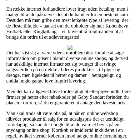
En række internet forhandlere lover fragt uden betaling, men i
mange tilfælde påkræves det at du handler for en bestemt sum.
Desuden må man gribe den mest letkøbte type af levering, der i
de fleste tilfælde – uanset om du opholder sig nær København,
Holbæk eller Ringkøbing – vil blive at få fragtmanden til at
bringe din ordre til et udleveringssted.
Det har vist sig at være yderst uproblematisk for alle at søge
information om priser i blandt diverse online shops, og derved
har adskillige internet firmaer set sig tvunget til at tvinge
salgsværdien på en række af deres produkter – til piger og
drenge, men ligeledes til herrer og damer – betragteligt, og
endda nogle gange love fragtfri levering.
Men det kan alligevel blive fordelagtigt at efterprøve indtil flere
firmaer på nettet efter rabatkoder på Gaby Sandart forinden du
placerer ordren, så du er garanteret at antage den laveste pris.
Man skal trods alt være obs på, at når en online webshop
tilbyder produkter til salg for en udsalgspris der er uendeligt
fordelagtig, så kan det i nogle tilfælde være et bevis på en
snydagtig online shop. Kortkøb er imidlertid inkluderet i en
regel, hvilket værner køberen imod uægte online forretninger.