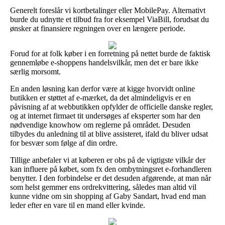
Generelt foreslår vi kortbetalinger eller MobilePay. Alternativt
burde du udnytte et tilbud fra for eksempel ViaBill, forudsat du
ønsker at finansiere regningen over en længere periode.
Forud for at folk køber i en forretning på nettet burde de faktisk
gennemløbe e-shoppens handelsvilkår, men det er bare ikke
særlig morsomt.
En anden løsning kan derfor være at kigge hvorvidt online
butikken er støttet af e-mærket, da det almindeligvis er en
påvisning af at webbutikken opfylder de officielle danske regler,
og at internet firmaet tit undersøges af eksperter som har den
nødvendige knowhow om reglerne på området. Desuden
tilbydes du anledning til at blive assisteret, ifald du bliver udsat
for besvær som følge af din ordre.
Tillige anbefaler vi at køberen er obs på de vigtigste vilkår der
kan influere på købet, som fx den ombytningsret e-forhandleren
benytter. I den forbindelse er det desuden afgørende, at man når
som helst gemmer ens ordrekvittering, således man altid vil
kunne vidne om sin shopping af Gaby Sandart, hvad end man
leder efter en vare til en mand eller kvinde.