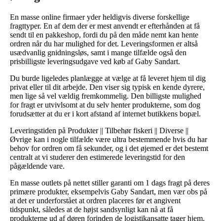
En masse online firmaer yder heldigvis diverse forskellige
fragttyper. En af dem der er mest anvendt er efterhånden at få
sendt til en pakkeshop, fordi du på den måde nemt kan hente
ordren når du har mulighed for det. Leveringsformen er altså
usædvanlig gnidningsløs, samt i mange tilfælde også den
prisbilligste leveringsudgave ved køb af Gaby Sandart.
Du burde ligeledes planlægge at vælge at få leveret hjem til dig
privat eller til dit arbejde. Den viser sig typisk en kende dyrere,
men lige så vel vældig fremkommelig. Den billigste mulighed
for fragt er utvivlsomt at du selv henter produkterne, som dog
forudsætter at du er i kort afstand af internet butikkens bopæl.
Leveringstiden på Produkter || Tilbehør fiskeri || Diverse ||
Øvrige kan i nogle tilfælde være ultra bestemmende hvis du har
behov for ordren om få sekunder, og i det øjemed er det bestemt
centralt at vi studerer den estimerede leveringstid for den
pågældende vare.
En masse outlets på nettet stiller garanti om 1 dags fragt på deres
primære produkter, eksempelvis Gaby Sandart, men vær obs på
at det er underforstået at ordren placeres før et angivent
tidspunkt, således at de højst sandsynligt kan nå at få
produkterne ud af døren forinden de logistikansatte tager hjem.