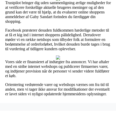
Trustpilot bringer dig uden sammenligning ærlige muligheder for
at verificere forskellige aktuelle brugeres meninger og af den
grund kan det være til hjælp, at du evaluerer online shoppens
anmeldelser af Gaby Sandart forinden du færdiggør din
shopping.
Facebook præsterer desuden fuldkommen hæderlige metoder til
at få et kig ind i internet shoppens pålidelighed. Derudover
møder vi en række netshops som tilbyder folk at formulere en
bedømmelse af ordreforløbet, hvilket desuden burde tages i brug
til vurdering af tidligere kunders oplevelser.
Vores side er finansieret af indtægter fra annoncer. Vi har aftaler
med en stribe internet webshops og publicerer firmaernes varer,
og indtjener provision når de personer vi sender videre fuldfører
et køb.
Orientering vedrørende varer og webshops værnes om fra tid til
anden, men vi tager ikke ansvar for modifikationer der eventuelt
er lavet siden vi nyligst opdaterede hjemmesidens oplysninger.