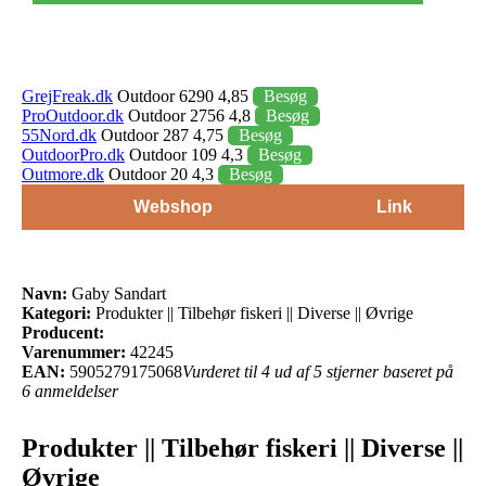
GrejFreak.dk
Outdoor 6290 4,85
Besøg
ProOutdoor.dk
Outdoor 2756 4,8
Besøg
55Nord.dk
Outdoor 287 4,75
Besøg
OutdoorPro.dk
Outdoor 109 4,3
Besøg
Outmore.dk
Outdoor 20 4,3
Besøg
Webshop
Link
Navn:
Gaby Sandart
Kategori:
Produkter || Tilbehør fiskeri || Diverse || Øvrige
Producent:
Varenummer:
42245
EAN:
5905279175068
Vurderet til 4 ud af 5 stjerner baseret på
6 anmeldelser
Produkter || Tilbehør fiskeri || Diverse ||
Øvrige