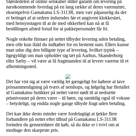
Størstedelen af online selskaber stiller garanti om levering på
næstkommende hverdag på en lang række af deres varenumre,
eksempelvis Gamakatsu LS-3113R, men vær påpasselig da det
er betinget af at ordren indsendes før et angivent klokkeslæt,
med hensynstagen til at de med sikkerhed kan nå at få
bestillingen afsted forud for at pakkepersonalet får fri.
Nogle enkelte firmaer på nettet tilbyder levering uden betaling,
men ofte kun ifald du indkøber for en bestemt sum. Ellers kunne
man udse dig den billigste type af levering, hvilket typisk –
ligegyldigt om man opholder sig tæt på Aarhus, Skanderborg
eller Sæby – vil være at få fragtmanden til at levere varerne til et
afhentningssted.
Det har vist sig at være vældig let gængeligt for købere at lave
prissammenligning på tværs af netshops, og følgelig har flertallet
af Gamakatsu butikker på nettet været nødt til at nedsætte
prisniveauet på deres varer – til børn, og samtidig også til voksne
– betydeligt, og endda nogle gange tilbyde fragt uden betaling.
Det kan ikke desto mindre være fordelagtigt at tjekke flere
forhandlere på nettet efter tilbud på Gamakatsu LS-3113R
forinden du gennemfører dit køb, så du ikke er i tvivl om at
modtage den skarpeste pris.