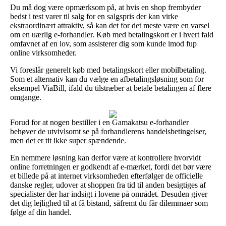
Du må dog være opmærksom på, at hvis en shop frembyder
bedst i test varer til salg for en salgspris der kan virke
ekstraordinært attraktiv, så kan det for det meste være en varsel
om en uærlig e-forhandler. Køb med betalingskort er i hvert fald
omfavnet af en lov, som assisterer dig som kunde imod fup
online virksomheder.
Vi foreslår generelt køb med betalingskort eller mobilbetaling.
Som et alternativ kan du vælge en afbetalingsløsning som for
eksempel ViaBill, ifald du tilstræber at betale betalingen af flere
omgange.
Forud for at nogen bestiller i en Gamakatsu e-forhandler
behøver de utvivlsomt se på forhandlerens handelsbetingelser,
men det er tit ikke super spændende.
En nemmere løsning kan derfor være at kontrollere hvorvidt
online forretningen er godkendt af e-mærket, fordi det bør være
et billede på at internet virksomheden efterfølger de officielle
danske regler, udover at shoppen fra tid til anden besigtiges af
specialister der har indsigt i lovene på området. Desuden giver
det dig lejlighed til at få bistand, såfremt du får dilemmaer som
følge af din handel.