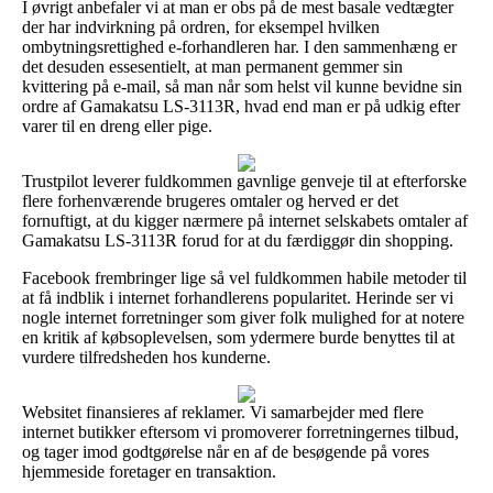
I øvrigt anbefaler vi at man er obs på de mest basale vedtægter
der har indvirkning på ordren, for eksempel hvilken
ombytningsrettighed e-forhandleren har. I den sammenhæng er
det desuden essesentielt, at man permanent gemmer sin
kvittering på e-mail, så man når som helst vil kunne bevidne sin
ordre af Gamakatsu LS-3113R, hvad end man er på udkig efter
varer til en dreng eller pige.
Trustpilot leverer fuldkommen gavnlige genveje til at efterforske
flere forhenværende brugeres omtaler og herved er det
fornuftigt, at du kigger nærmere på internet selskabets omtaler af
Gamakatsu LS-3113R forud for at du færdiggør din shopping.
Facebook frembringer lige så vel fuldkommen habile metoder til
at få indblik i internet forhandlerens popularitet. Herinde ser vi
nogle internet forretninger som giver folk mulighed for at notere
en kritik af købsoplevelsen, som ydermere burde benyttes til at
vurdere tilfredsheden hos kunderne.
Websitet finansieres af reklamer. Vi samarbejder med flere
internet butikker eftersom vi promoverer forretningernes tilbud,
og tager imod godtgørelse når en af de besøgende på vores
hjemmeside foretager en transaktion.