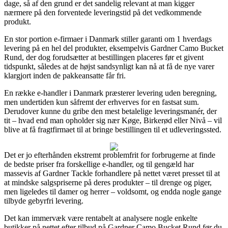
dage, så af den grund er det sandelig relevant at man kigger
nærmere på den forventede leveringstid på det vedkommende
produkt.
En stor portion e-firmaer i Danmark stiller garanti om 1 hverdags
levering på en hel del produkter, eksempelvis Gardner Camo Bucket
Rund, der dog forudsætter at bestillingen placeres før et givent
tidspunkt, således at de højst sandsynligt kan nå at få de nye varer
klargjort inden de pakkeansatte får fri.
En række e-handler i Danmark præsterer levering uden beregning,
men undertiden kun såfremt der erhverves for en fastsat sum.
Derudover kunne du gribe den mest betalelige leveringsmanér, der
tit – hvad end man opholder sig nær Køge, Birkerød eller Nivå – vil
blive at få fragtfirmaet til at bringe bestillingen til et udleveringssted.
Det er jo efterhånden ekstremt problemfrit for forbrugerne at finde
de bedste priser fra forskellige e-handler, og til gengæld har
massevis af Gardner Tackle forhandlere på nettet været presset til at
at mindske salgspriserne på deres produkter – til drenge og piger,
men ligeledes til damer og herrer – voldsomt, og endda nogle gange
tilbyde gebyrfri levering.
Det kan immervæk være rentabelt at analysere nogle enkelte
butikker på nettet efter tilbud på Gardner Camo Bucket Rund før du