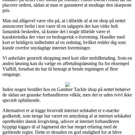
placerer ordren, sådan at man er garanteret at modtage den skarpeste
pris.
Man må alligevel være obs på, at i tilfælde af at en shop på nettet
annoncerer bedst i test varer til en salgspris der kan virke helt
fantastisk beskeden, så kunne det i nogle tilfælde være et
karakteristika der viser en bedragerisk e-forretning. Handler med
kort er heldigvis indbefattet af en ordning, hvilket redder dig som
kunde overfor snydagtige internet forretninger.
Vi anbefaler generelt shopping med kort eller mobilbetaling. Som en
anden løsning kan du vælge en afbetalingsløsning fra for eksempel
ViaBill, forudsat du har til hensigt at betale regningen af flere
omgange.
Inden nogen bestiller hos en Gardner Tackle shop på nettet behøver
de sådan set granske forhandlerens vilkår, men det er uden tvivl ikke
specielt ophidsende.
Alternativet er at kigge hvorvidt internet selskabet er e-mærke
godkendt, som længe har været en antydning af at internet selskabet
opretholder dansk lovgivning, udover at internet forhandleren
hyppigt kigges til af fagmænd der har meget erfaring med de
gældende regler. Dette er desuden en god mulighed for at blive