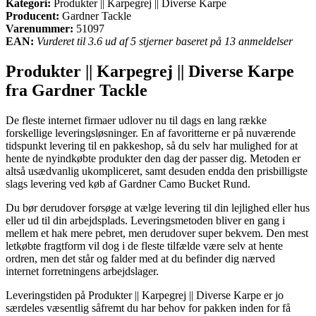
Kategori:
Produkter || Karpegrej || Diverse Karpe
Producent:
Gardner Tackle
Varenummer:
51097
EAN:
Vurderet til 3.6 ud af 5 stjerner baseret på 13 anmeldelser
Produkter || Karpegrej || Diverse Karpe
fra Gardner Tackle
De fleste internet firmaer udlover nu til dags en lang række
forskellige leveringsløsninger. En af favoritterne er på nuværende
tidspunkt levering til en pakkeshop, så du selv har mulighed for at
hente de nyindkøbte produkter den dag der passer dig. Metoden er
altså usædvanlig ukompliceret, samt desuden endda den prisbilligste
slags levering ved køb af Gardner Camo Bucket Rund.
Du bør derudover forsøge at vælge levering til din lejlighed eller hus
eller ud til din arbejdsplads. Leveringsmetoden bliver en gang i
mellem et hak mere pebret, men derudover super bekvem. Den mest
letkøbte fragtform vil dog i de fleste tilfælde være selv at hente
ordren, men det står og falder med at du befinder dig nærved
internet forretningens arbejdslager.
Leveringstiden på Produkter || Karpegrej || Diverse Karpe er jo
særdeles væsentlig såfremt du har behov for pakken inden for få