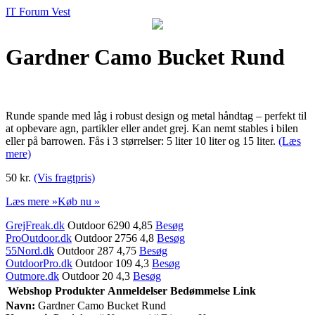
IT Forum Vest
Gardner Camo Bucket Rund
Runde spande med låg i robust design og metal håndtag – perfekt til
at opbevare agn, partikler eller andet grej. Kan nemt stables i bilen
eller på barrowen. Fås i 3 størrelser: 5 liter 10 liter og 15 liter.
(Læs
mere)
50 kr.
(Vis fragtpris)
Læs mere »
Køb nu »
GrejFreak.dk
Outdoor 6290 4,85
Besøg
ProOutdoor.dk
Outdoor 2756 4,8
Besøg
55Nord.dk
Outdoor 287 4,75
Besøg
OutdoorPro.dk
Outdoor 109 4,3
Besøg
Outmore.dk
Outdoor 20 4,3
Besøg
Webshop
Produkter
Anmeldelser
Bedømmelse
Link
Navn:
Gardner Camo Bucket Rund