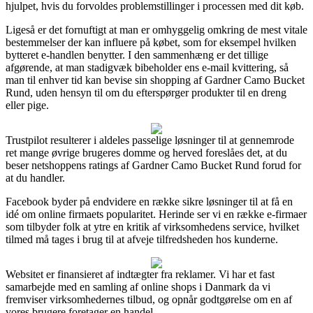
hjulpet, hvis du forvoldes problemstillinger i processen med dit køb.
Ligeså er det fornuftigt at man er omhyggelig omkring de mest vitale
bestemmelser der kan influere på købet, som for eksempel hvilken
bytteret e-handlen benytter. I den sammenhæng er det tillige
afgørende, at man stadigvæk bibeholder ens e-mail kvittering, så
man til enhver tid kan bevise sin shopping af Gardner Camo Bucket
Rund, uden hensyn til om du efterspørger produkter til en dreng
eller pige.
Trustpilot resulterer i aldeles passelige løsninger til at gennemrode
ret mange øvrige brugeres domme og herved foreslåes det, at du
beser netshoppens ratings af Gardner Camo Bucket Rund forud for
at du handler.
Facebook byder på endvidere en række sikre løsninger til at få en
idé om online firmaets popularitet. Herinde ser vi en række e-firmaer
som tilbyder folk at ytre en kritik af virksomhedens service, hvilket
tilmed må tages i brug til at afveje tilfredsheden hos kunderne.
Websitet er finansieret af indtægter fra reklamer. Vi har et fast
samarbejde med en samling af online shops i Danmark da vi
fremviser virksomhedernes tilbud, og opnår godtgørelse om en af
vores brugere foretager en handel.