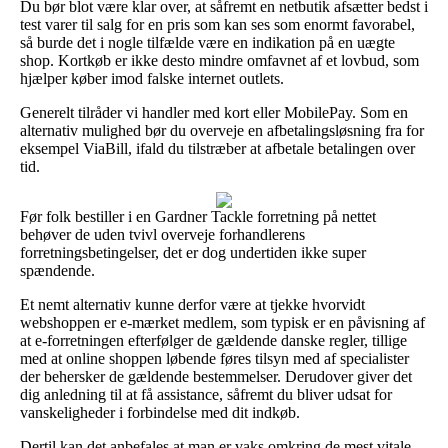
Du bør blot være klar over, at såfremt en netbutik afsætter bedst i
test varer til salg for en pris som kan ses som enormt favorabel,
så burde det i nogle tilfælde være en indikation på en uægte
shop. Kortkøb er ikke desto mindre omfavnet af et lovbud, som
hjælper køber imod falske internet outlets.
Generelt tilråder vi handler med kort eller MobilePay. Som en
alternativ mulighed bør du overveje en afbetalingsløsning fra for
eksempel ViaBill, ifald du tilstræber at afbetale betalingen over
tid.
Før folk bestiller i en Gardner Tackle forretning på nettet
behøver de uden tvivl overveje forhandlerens
forretningsbetingelser, det er dog undertiden ikke super
spændende.
Et nemt alternativ kunne derfor være at tjekke hvorvidt
webshoppen er e-mærket medlem, som typisk er en påvisning af
at e-forretningen efterfølger de gældende danske regler, tillige
med at online shoppen løbende føres tilsyn med af specialister
der behersker de gældende bestemmelser. Derudover giver det
dig anledning til at få assistance, såfremt du bliver udsat for
vanskeligheder i forbindelse med dit indkøb.
Dertil kan det anbefales at man er vaks omkring de mest vitale