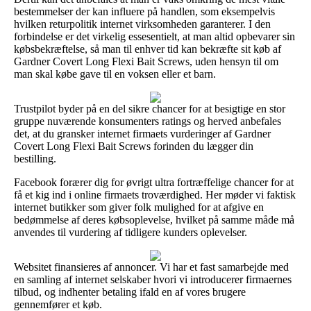
bestemmelser der kan influere på handlen, som eksempelvis
hvilken returpolitik internet virksomheden garanterer. I den
forbindelse er det virkelig essesentielt, at man altid opbevarer sin
købsbekræftelse, så man til enhver tid kan bekræfte sit køb af
Gardner Covert Long Flexi Bait Screws, uden hensyn til om
man skal købe gave til en voksen eller et barn.
Trustpilot byder på en del sikre chancer for at besigtige en stor
gruppe nuværende konsumenters ratings og herved anbefales
det, at du gransker internet firmaets vurderinger af Gardner
Covert Long Flexi Bait Screws forinden du lægger din
bestilling.
Facebook forærer dig for øvrigt ultra fortræffelige chancer for at
få et kig ind i online firmaets troværdighed. Her møder vi faktisk
internet butikker som giver folk mulighed for at afgive en
bedømmelse af deres købsoplevelse, hvilket på samme måde må
anvendes til vurdering af tidligere kunders oplevelser.
Websitet finansieres af annoncer. Vi har et fast samarbejde med
en samling af internet selskaber hvori vi introducerer firmaernes
tilbud, og indhenter betaling ifald en af vores brugere
gennemfører et køb.