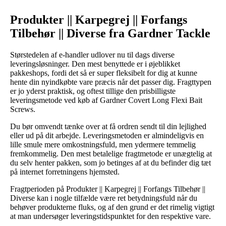
Produkter || Karpegrej || Forfangs
Tilbehør || Diverse fra Gardner Tackle
Størstedelen af e-handler udlover nu til dags diverse
leveringsløsninger. Den mest benyttede er i øjeblikket
pakkeshops, fordi det så er super fleksibelt for dig at kunne
hente din nyindkøbte vare præcis når det passer dig. Fragttypen
er jo yderst praktisk, og oftest tillige den prisbilligste
leveringsmetode ved køb af Gardner Covert Long Flexi Bait
Screws.
Du bør omvendt tænke over at få ordren sendt til din lejlighed
eller ud på dit arbejde. Leveringsmetoden er almindeligvis en
lille smule mere omkostningsfuld, men ydermere temmelig
fremkommelig. Den mest betalelige fragtmetode er unægtelig at
du selv henter pakken, som jo betinges af at du befinder dig tæt
på internet forretningens hjemsted.
Fragtperioden på Produkter || Karpegrej || Forfangs Tilbehør ||
Diverse kan i nogle tilfælde være ret betydningsfuld når du
behøver produkterne fluks, og af den grund er det rimelig vigtigt
at man undersøger leveringstidspunktet for den respektive vare.