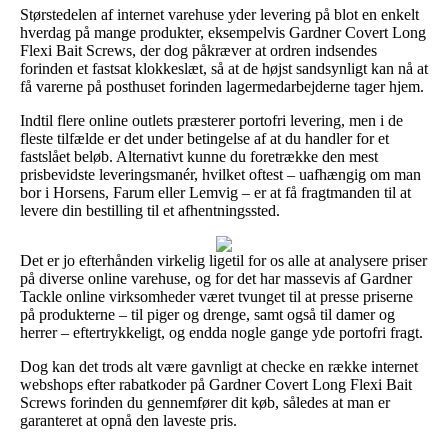
Størstedelen af internet varehuse yder levering på blot en enkelt
hverdag på mange produkter, eksempelvis Gardner Covert Long
Flexi Bait Screws, der dog påkræver at ordren indsendes
forinden et fastsat klokkeslæt, så at de højst sandsynligt kan nå at
få varerne på posthuset forinden lagermedarbejderne tager hjem.
Indtil flere online outlets præsterer portofri levering, men i de
fleste tilfælde er det under betingelse af at du handler for et
fastslået beløb. Alternativt kunne du foretrække den mest
prisbevidste leveringsmanér, hvilket oftest – uafhængig om man
bor i Horsens, Farum eller Lemvig – er at få fragtmanden til at
levere din bestilling til et afhentningssted.
Det er jo efterhånden virkelig ligetil for os alle at analysere priser
på diverse online varehuse, og for det har massevis af Gardner
Tackle online virksomheder været tvunget til at presse priserne
på produkterne – til piger og drenge, samt også til damer og
herrer – eftertrykkeligt, og endda nogle gange yde portofri fragt.
Dog kan det trods alt være gavnligt at checke en række internet
webshops efter rabatkoder på Gardner Covert Long Flexi Bait
Screws forinden du gennemfører dit køb, således at man er
garanteret at opnå den laveste pris.