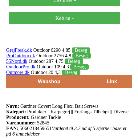
Læs mere »
Køb nu »
GrejFreak.dk
Outdoor 6290 4,85
Besøg
ProOutdoor.dk
Outdoor 2756 4,8
Besøg
55Nord.dk
Outdoor 287 4,75
Besøg
OutdoorPro.dk
Outdoor 109 4,3
Besøg
Outmore.dk
Outdoor 20 4,3
Besøg
Webshop
Link
Navn:
Gardner Covert Long Flexi Bait Screws
Kategori:
Produkter || Karpegrej || Forfangs Tilbehør || Diverse
Producent:
Gardner Tackle
Varenummer:
52845
EAN:
5060218459651
Vurderet til 3.7 ud af 5 stjerner baseret
på 6 anmeldelser