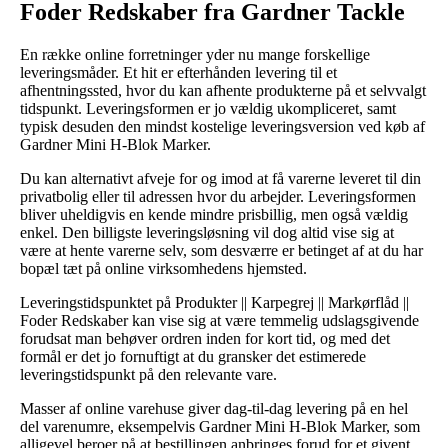
Foder Redskaber fra Gardner Tackle
En række online forretninger yder nu mange forskellige
leveringsmåder. Et hit er efterhånden levering til et
afhentningssted, hvor du kan afhente produkterne på et selvvalgt
tidspunkt. Leveringsformen er jo vældig ukompliceret, samt
typisk desuden den mindst kostelige leveringsversion ved køb af
Gardner Mini H-Blok Marker.
Du kan alternativt afveje for og imod at få varerne leveret til din
privatbolig eller til adressen hvor du arbejder. Leveringsformen
bliver uheldigvis en kende mindre prisbillig, men også vældig
enkel. Den billigste leveringsløsning vil dog altid vise sig at
være at hente varerne selv, som desværre er betinget af at du har
bopæl tæt på online virksomhedens hjemsted.
Leveringstidspunktet på Produkter || Karpegrej || Markørflåd ||
Foder Redskaber kan vise sig at være temmelig udslagsgivende
forudsat man behøver ordren inden for kort tid, og med det
formål er det jo fornuftigt at du gransker det estimerede
leveringstidspunkt på den relevante vare.
Masser af online varehuse giver dag-til-dag levering på en hel
del varenumre, eksempelvis Gardner Mini H-Blok Marker, som
alligevel beroer på at bestillingen anbringes forud for et givent