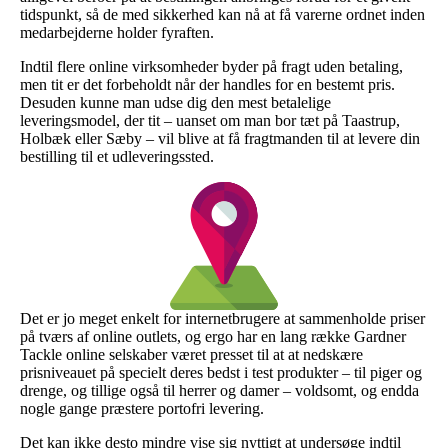
tidspunkt, så de med sikkerhed kan nå at få varerne ordnet inden
medarbejderne holder fyraften.
Indtil flere online virksomheder byder på fragt uden betaling,
men tit er det forbeholdt når der handles for en bestemt pris.
Desuden kunne man udse dig den mest betalelige
leveringsmodel, der tit – uanset om man bor tæt på Taastrup,
Holbæk eller Sæby – vil blive at få fragtmanden til at levere din
bestilling til et udleveringssted.
Det er jo meget enkelt for internetbrugere at sammenholde priser
på tværs af online outlets, og ergo har en lang række Gardner
Tackle online selskaber været presset til at at nedskære
prisniveauet på specielt deres bedst i test produkter – til piger og
drenge, og tillige også til herrer og damer – voldsomt, og endda
nogle gange præstere portofri levering.
Det kan ikke desto mindre vise sig nyttigt at undersøge indtil