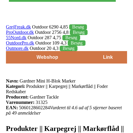
GrejFreak.dk
Outdoor 6290 4,85
Besøg
ProOutdoor.dk
Outdoor 2756 4,8
Besøg
55Nord.dk
Outdoor 287 4,75
Besøg
OutdoorPro.dk
Outdoor 109 4,3
Besøg
Outmore.dk
Outdoor 20 4,3
Besøg
Webshop
Link
Navn:
Gardner Mini H-Blok Marker
Kategori:
Produkter || Karpegrej || Markørflåd || Foder
Redskaber
Producent:
Gardner Tackle
Varenummer:
31325
EAN:
5060128602284
Vurderet til 4.6 ud af 5 stjerner baseret
på 49 anmeldelser
Produkter || Karpegrej || Markørflåd ||