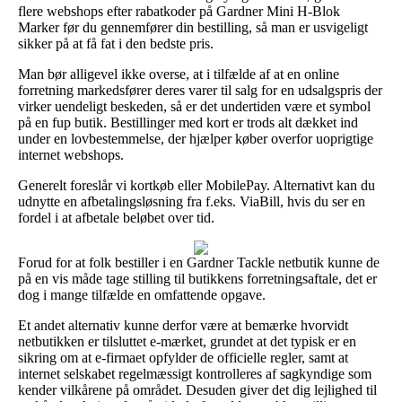
flere webshops efter rabatkoder på Gardner Mini H-Blok
Marker før du gennemfører din bestilling, så man er usvigeligt
sikker på at få fat i den bedste pris.
Man bør alligevel ikke overse, at i tilfælde af at en online
forretning markedsfører deres varer til salg for en udsalgspris der
virker uendeligt beskeden, så er det undertiden være et symbol
på en fup butik. Bestillinger med kort er trods alt dækket ind
under en lovbestemmelse, der hjælper køber overfor uoprigtige
internet webshops.
Generelt foreslår vi kortkøb eller MobilePay. Alternativt kan du
udnytte en afbetalingsløsning fra f.eks. ViaBill, hvis du ser en
fordel i at afbetale beløbet over tid.
Forud for at folk bestiller i en Gardner Tackle netbutik kunne de
på en vis måde tage stilling til butikkens forretningsaftale, det er
dog i mange tilfælde en omfattende opgave.
Et andet alternativ kunne derfor være at bemærke hvorvidt
netbutikken er tilsluttet e-mærket, grundet at det typisk er en
sikring om at e-firmaet opfylder de officielle regler, samt at
internet selskabet regelmæssigt kontrolleres af sagkyndige som
kender vilkårene på området. Desuden giver det dig lejlighed til