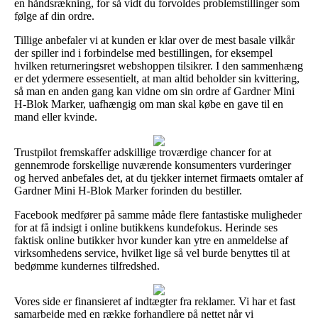
en håndsrækning, for så vidt du forvoldes problemstillinger som
følge af din ordre.
Tillige anbefaler vi at kunden er klar over de mest basale vilkår
der spiller ind i forbindelse med bestillingen, for eksempel
hvilken returneringsret webshoppen tilsikrer. I den sammenhæng
er det ydermere essesentielt, at man altid beholder sin kvittering,
så man en anden gang kan vidne om sin ordre af Gardner Mini
H-Blok Marker, uafhængig om man skal købe en gave til en
mand eller kvinde.
Trustpilot fremskaffer adskillige troværdige chancer for at
gennemrode forskellige nuværende konsumenters vurderinger
og herved anbefales det, at du tjekker internet firmaets omtaler af
Gardner Mini H-Blok Marker forinden du bestiller.
Facebook medfører på samme måde flere fantastiske muligheder
for at få indsigt i online butikkens kundefokus. Herinde ses
faktisk online butikker hvor kunder kan ytre en anmeldelse af
virksomhedens service, hvilket lige så vel burde benyttes til at
bedømme kundernes tilfredshed.
Vores side er finansieret af indtægter fra reklamer. Vi har et fast
samarbejde med en række forhandlere på nettet når vi