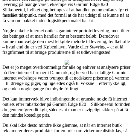
levering på mange varer, eksempelvis Garmin Edge 820 –
Silikoneetui, hvilket dog betinges af at handlen gemmenføres før et
fastslået tidspunkt, med det formål at de har udsigt til at kunne nå at
få varerne pakket inden logistikpersonalet har fri.
Nogle enkelte internet outlets garanterer portofri levering, men tit er
det betinget af at man handler for et bestemt beløb. Derudover
kunne man vælge den mest letkøbte metode til levering, hvilket ofte
– hvad end du er ved København, Varde eller Støvring – er at få
fragtfirmaet til at bringe produkterne til et udleveringssted.
Det er jo meget overkommeligt for alle og enhver at analysere priser
på flere internet firmaer i Danmark, og herved har utallige Garmin
internet webshops været tvunget til at nedskære priserne på varerne
– til drenge og piger, og ligeledes også til voksne – eftertrykkeligt,
og endda nogle gange frembyde fri fragt.
Det kan immervæk blive indbringende at granske nogle få internet
outlets efter rabatkoder på Garmin Edge 820 – Silikoneetui forinden
du gennemfører dit køb, således at man er usvigeligt sikker på at få
den mindst kostelige pris.
Du skal ikke desto mindre ikke glemme, at når en internet butik
reklamerer deres produkter for en pris som virker urealistisk lav, så