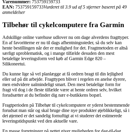
Varenummer:
753759159733
EAN:
753759159733
Vurderet til 3.9 ud af 5 stjerner baseret på 49
anmeldelser
Tilbehør til cykelcomputere fra Garmin
Adskillige online varehuse udlover nu om dage alverdens fragttyper.
En af favoritterne er nu til dags afhentningssteder, så du selv kan
hente bestillingen når der er mulighed for det. Fragtmetoden er altså
særligt uproblematisk, og i mange tilfælde desuden den mest
betalelige leveringsform ved køb af Garmin Edge 820 –
Silikoneetui.
Du kunne lige så vel planlægge at få ordren bragt til din lejlighed
eller ud på dit arbejde. Fragttypen bliver i regelen en anelse dyrere,
men endvidere ualmindeligt smart. Den mest betalelige form for
fragt vil dog i de fleste tilfælde være at hente ordren selv, hvilket
forudsætter at du befinder dig nær e-butikkens bopæl.
Fragtperioden på Tilbehør til cykelcomputere er yderst bestemmende
forudsat man står og skal bruge dine nye produkter øjeblikkeligt, så i
det øjemed er det sandelig fornuftigt at vi studerer det estimerede
leveringstidspunkt ved den aktuelle vare.
En masse forretninger på nettet giver muligheden for dag-til-dag