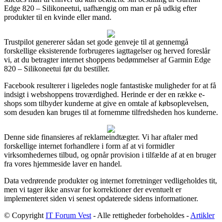
Edge 820 – Silikoneetui, uafhængig om man er på udkig efter
produkter til en kvinde eller mand.
Trustpilot genererer sådan set gode genveje til at gennemgå
forskellige eksisterende forbrugeres iagttagelser og herved foreslår
vi, at du betragter internet shoppens bedømmelser af Garmin Edge
820 – Silikoneetui før du bestiller.
Facebook resulterer i ligeledes nogle fantastiske muligheder for at få
indsigt i webshoppens troværdighed. Herinde er der en række e-
shops som tilbyder kunderne at give en omtale af købsoplevelsen,
som desuden kan bruges til at fornemme tilfredsheden hos kunderne.
Denne side finansieres af reklameindtægter. Vi har aftaler med
forskellige internet forhandlere i form af at vi formidler
virksomhedernes tilbud, og opnår provision i tilfælde af at en bruger
fra vores hjemmeside laver en handel.
Data vedrørende produkter og internet forretninger vedligeholdes tit,
men vi tager ikke ansvar for korrektioner der eventuelt er
implementeret siden vi senest opdaterede sidens informationer.
© Copyright
IT Forum Vest
- Alle rettigheder forbeholdes -
Artikler