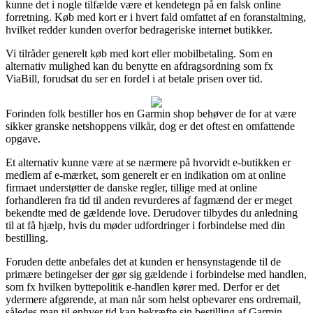
kunne det i nogle tilfælde være et kendetegn på en falsk online
forretning. Køb med kort er i hvert fald omfattet af en foranstaltning,
hvilket redder kunden overfor bedrageriske internet butikker.
Vi tilråder generelt køb med kort eller mobilbetaling. Som en
alternativ mulighed kan du benytte en afdragsordning som fx
ViaBill, forudsat du ser en fordel i at betale prisen over tid.
Forinden folk bestiller hos en Garmin shop behøver de for at være
sikker granske netshoppens vilkår, dog er det oftest en omfattende
opgave.
Et alternativ kunne være at se nærmere på hvorvidt e-butikken er
medlem af e-mærket, som generelt er en indikation om at online
firmaet understøtter de danske regler, tillige med at online
forhandleren fra tid til anden revurderes af fagmænd der er meget
bekendte med de gældende love. Derudover tilbydes du anledning
til at få hjælp, hvis du møder udfordringer i forbindelse med din
bestilling.
Foruden dette anbefales det at kunden er hensynstagende til de
primære betingelser der gør sig gældende i forbindelse med handlen,
som fx hvilken byttepolitik e-handlen kører med. Derfor er det
ydermere afgørende, at man når som helst opbevarer ens ordremail,
således man til enhver tid kan bekræfte sin bestilling af Garmin