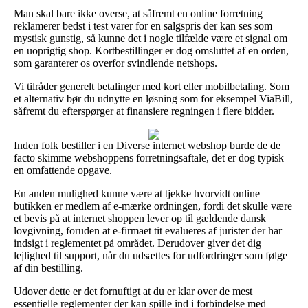
Man skal bare ikke overse, at såfremt en online forretning
reklamerer bedst i test varer for en salgspris der kan ses som
mystisk gunstig, så kunne det i nogle tilfælde være et signal om
en uoprigtig shop. Kortbestillinger er dog omsluttet af en orden,
som garanterer os overfor svindlende netshops.
Vi tilråder generelt betalinger med kort eller mobilbetaling. Som
et alternativ bør du udnytte en løsning som for eksempel ViaBill,
såfremt du efterspørger at finansiere regningen i flere bidder.
Inden folk bestiller i en Diverse internet webshop burde de de
facto skimme webshoppens forretningsaftale, det er dog typisk
en omfattende opgave.
En anden mulighed kunne være at tjekke hvorvidt online
butikken er medlem af e-mærke ordningen, fordi det skulle være
et bevis på at internet shoppen lever op til gældende dansk
lovgivning, foruden at e-firmaet tit evalueres af jurister der har
indsigt i reglementet på området. Derudover giver det dig
lejlighed til support, når du udsættes for udfordringer som følge
af din bestilling.
Udover dette er det fornuftigt at du er klar over de mest
essentielle reglementer der kan spille ind i forbindelse med