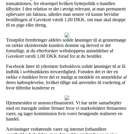
transaktionen, for eksempel hvilken byttepolitik e-handlen
tilbyder. I den relation er det i øvrigt relevant, at man permanent
opbevarer sin faktura, således man senere vil kunne bevidne
bestillingen af Gavekort værdi 1,00 DKK, om man skal shoppe
til en pige eller dreng.
Trustpilot frembringer aldeles solide løsninger til at gennemsøge
en række eksisterende kunders domme og derved er det
fornuftigt, at du efterforsker webshoppens anmeldelser af
Gavekort værdi 1,00 DKK forud for at du bestiller.
Facebook fører til ydermere forholdsvis solide løsninger til at få
indblik i webbutikkens troværdighed. Foruden det er der en
række e-butikker hvor det er muligt at meddele en anmeldelse af
deres købsoplevelse, hvilket tillige må anvendes til vurdering af
hvor tilfredse kunderne er.
Hjemmesiden er annoncefinansieret. Vi har tætte samarbejder
med en mængde online firmaer hvor vi markedsfører firmaernes
varer, og tager kommission hvis vores besøgende realiserer en
handel.
Anvisninger vedrørende varer og internet forhandlere