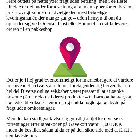
Flere outlets på nettet yder fragt uden betaling, men i de fleste
tilfælde er det under forudsætning af at man køber for en bestemt
pris. I øvrigt kunne du udvælge den mest betalelige
leveringsmanér, der mange gange – uden hensyn til om du
opholder sig ved Odense, Ikast eller Hammel – er at få leveret
ordren til en pakkeshop.
Det er jo i høj grad overkommeligt for internetbrugere at vurdere
prisniveauet på tværs af internet foretagender, og herved har en
hel del Diverse online selskaber været presset til at at sænke
priserne på en række af deres produkter – til børn og babyer, og
ligeledes til voksne – enormt, og endda nogle gange byde på
fragt uden omkostninger.
Men det kan stadigvæk vise sig gunstigt at tjekke diverse e-
forretninger efter rabatkoder på Gavekort værdi 1,00 DKK
inden du bestiller, sådan at du er på den sikre side med at få fat i
den laveste pris.