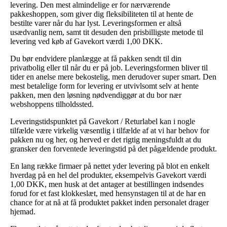
levering. Den mest almindelige er for nærværende
pakkeshoppen, som giver dig fleksibiliteten til at hente de
bestilte varer når du har lyst. Leveringsformen er altså
usædvanlig nem, samt tit desuden den prisbilligste metode til
levering ved køb af Gavekort værdi 1,00 DKK.
Du bør endvidere planlægge at få pakken sendt til din
privatbolig eller til når du er på job. Leveringsformen bliver til
tider en anelse mere bekostelig, men derudover super smart. Den
mest betalelige form for levering er utvivlsomt selv at hente
pakken, men den løsning nødvendiggør at du bor nær
webshoppens tilholdssted.
Leveringstidspunktet på Gavekort / Returlabel kan i nogle
tilfælde være virkelig væsentlig i tilfælde af at vi har behov for
pakken nu og her, og herved er det rigtig meningsfuldt at du
gransker den forventede leveringstid på det pågældende produkt.
En lang række firmaer på nettet yder levering på blot en enkelt
hverdag på en hel del produkter, eksempelvis Gavekort værdi
1,00 DKK, men husk at det antager at bestillingen indsendes
forud for et fast klokkeslæt, med hensynstagen til at de har en
chance for at nå at få produktet pakket inden personalet drager
hjemad.