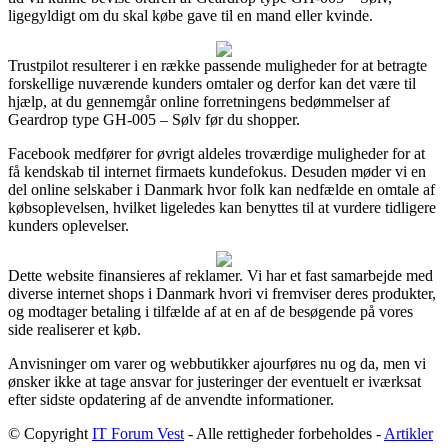
ligegyldigt om du skal købe gave til en mand eller kvinde.
Trustpilot resulterer i en række passende muligheder for at betragte
forskellige nuværende kunders omtaler og derfor kan det være til
hjælp, at du gennemgår online forretningens bedømmelser af
Geardrop type GH-005 – Sølv før du shopper.
Facebook medfører for øvrigt aldeles troværdige muligheder for at
få kendskab til internet firmaets kundefokus. Desuden møder vi en
del online selskaber i Danmark hvor folk kan nedfælde en omtale af
købsoplevelsen, hvilket ligeledes kan benyttes til at vurdere tidligere
kunders oplevelser.
Dette website finansieres af reklamer. Vi har et fast samarbejde med
diverse internet shops i Danmark hvori vi fremviser deres produkter,
og modtager betaling i tilfælde af at en af de besøgende på vores
side realiserer et køb.
Anvisninger om varer og webbutikker ajourføres nu og da, men vi
ønsker ikke at tage ansvar for justeringer der eventuelt er iværksat
efter sidste opdatering af de anvendte informationer.
© Copyright
IT Forum Vest
- Alle rettigheder forbeholdes -
Artikler