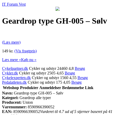
IT Forum Vest
Geardrop type GH-005 – Sølv
(Læs mere)
149 kr.
(Vis fragtpris)
Læs mere »
Køb nu »
Cykelpartner.dk
Cykler og udstyr 24460 4,8
Besøg
Cykler.dk
Cykler og udstyr 2505 4,65
Besøg
Cykelexperten.dk
Cykler og udstyr 1560 4,55
Besøg
Pedalatleten.dk
Cykler og udstyr 175 4,05
Besøg
Webshop
Produkter
Anmeldelser
Bedømmelse
Link
Navn:
Geardrop type GH-005 – Sølv
Kategori:
Geardrop alle typer
Producent:
Union
Varenummer:
8590966390052
EAN:
8590966390052
Vurderet til 4.7 ud af 5 stjerner baseret på 41