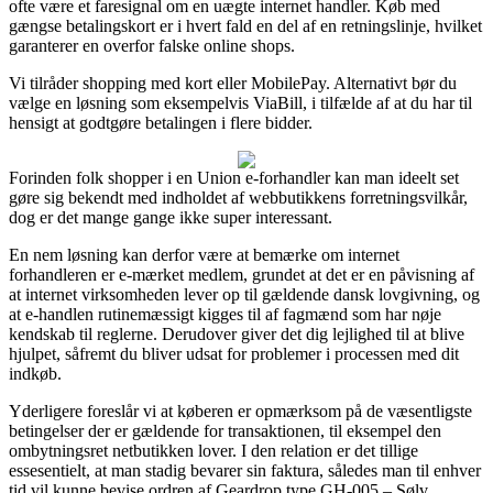
ofte være et faresignal om en uægte internet handler. Køb med
gængse betalingskort er i hvert fald en del af en retningslinje, hvilket
garanterer en overfor falske online shops.
Vi tilråder shopping med kort eller MobilePay. Alternativt bør du
vælge en løsning som eksempelvis ViaBill, i tilfælde af at du har til
hensigt at godtgøre betalingen i flere bidder.
Forinden folk shopper i en Union e-forhandler kan man ideelt set
gøre sig bekendt med indholdet af webbutikkens forretningsvilkår,
dog er det mange gange ikke super interessant.
En nem løsning kan derfor være at bemærke om internet
forhandleren er e-mærket medlem, grundet at det er en påvisning af
at internet virksomheden lever op til gældende dansk lovgivning, og
at e-handlen rutinemæssigt kigges til af fagmænd som har nøje
kendskab til reglerne. Derudover giver det dig lejlighed til at blive
hjulpet, såfremt du bliver udsat for problemer i processen med dit
indkøb.
Yderligere foreslår vi at køberen er opmærksom på de væsentligste
betingelser der er gældende for transaktionen, til eksempel den
ombytningsret netbutikken lover. I den relation er det tillige
essesentielt, at man stadig bevarer sin faktura, således man til enhver
tid vil kunne bevise ordren af Geardrop type GH-005 – Sølv,