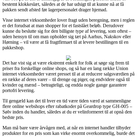
bestemt klokkeslæt, således at de har udsigt til at kunne nå at få
pakken sendt afsted før lagerpersonalet drager hjemad.
Visse internet virksomheder lover fragt uden beregning, men i reglen
er det forudsat at man shopper for et fastslået beløb. Derudover
kunne du beslutte sig for den billigste type af levering, som oftest –
uden hensyn til om man opholder sig tæt på Aarhus, Nakskov eller
Hørning – vil være at få fragtfirmaet til at levere bestillingen til en
pakkeshop.
Det har vist sig at være ekstremt enkelt for folk at søge sig frem til
priser fra forskellige online shops, og så har en lang række Union
internet virksomheder været presset til at at reducere salgsværdien på
en række af deres varer – til drenge og piger, og endvidere også til
kvinder og mænd – betragteligt, og endda nogle gange garantere
portofri levering.
Til gengæld kan det til hver en tid være tiden værd at sammenligne
flere online webshops efter rabatkoder på Geardrop type GH-005 –
Sølv inden du handler, således at du er velinformeret til at opnå den
bedste pris.
Man må bare være årvågen med, at når en internet handler tilbyder
produkter for en pris som kan virke enormt overkommelig, burde det