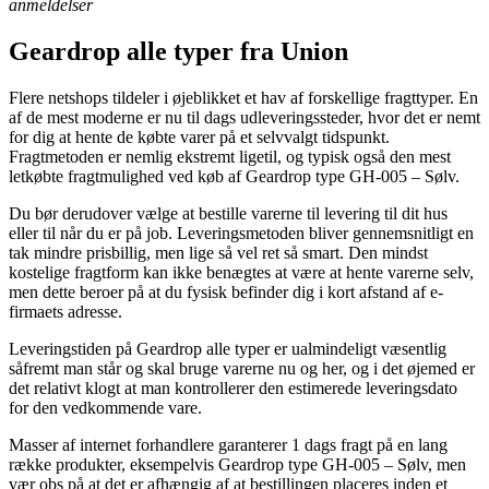
anmeldelser
Geardrop alle typer fra Union
Flere netshops tildeler i øjeblikket et hav af forskellige fragttyper. En
af de mest moderne er nu til dags udleveringssteder, hvor det er nemt
for dig at hente de købte varer på et selvvalgt tidspunkt.
Fragtmetoden er nemlig ekstremt ligetil, og typisk også den mest
letkøbte fragtmulighed ved køb af Geardrop type GH-005 – Sølv.
Du bør derudover vælge at bestille varerne til levering til dit hus
eller til når du er på job. Leveringsmetoden bliver gennemsnitligt en
tak mindre prisbillig, men lige så vel ret så smart. Den mindst
kostelige fragtform kan ikke benægtes at være at hente varerne selv,
men dette beroer på at du fysisk befinder dig i kort afstand af e-
firmaets adresse.
Leveringstiden på Geardrop alle typer er ualmindeligt væsentlig
såfremt man står og skal bruge varerne nu og her, og i det øjemed er
det relativt klogt at man kontrollerer den estimerede leveringsdato
for den vedkommende vare.
Masser af internet forhandlere garanterer 1 dags fragt på en lang
række produkter, eksempelvis Geardrop type GH-005 – Sølv, men
vær obs på at det er afhængig af at bestillingen placeres inden et