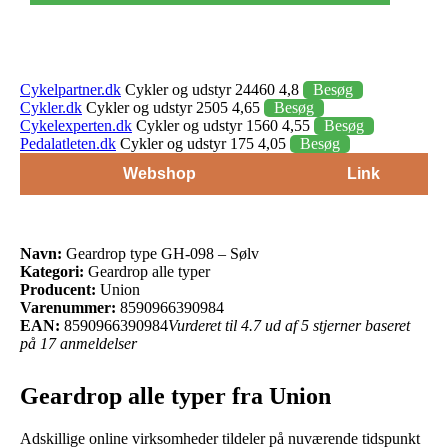
Cykelpartner.dk
Cykler og udstyr 24460 4,8
Besøg
Cykler.dk
Cykler og udstyr 2505 4,65
Besøg
Cykelexperten.dk
Cykler og udstyr 1560 4,55
Besøg
Pedalatleten.dk
Cykler og udstyr 175 4,05
Besøg
Webshop
Link
Navn:
Geardrop type GH-098 – Sølv
Kategori:
Geardrop alle typer
Producent:
Union
Varenummer:
8590966390984
EAN:
8590966390984
Vurderet til 4.7 ud af 5 stjerner baseret
på 17 anmeldelser
Geardrop alle typer fra Union
Adskillige online virksomheder tildeler på nuværende tidspunkt