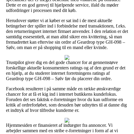
Dette er en god genvej til hjælpende service, ifald du møder
udfordringer i processen med dit køb.
Herudover støtter vi at køber er sat ind i de mest aktuelle
betingelser der spiller ind i forbindelse med transaktionen, f.eks.
den returneringsret internet firmaet anvender. I den relation er det
samtidig essesentielt, at man altid sikrer ens kvittering, så man
fremadrettet kan eftervise sin ordre af Geardrop type GH-098 –
Sølv, om man er på shopping til en mand eller kvinde.
Trustpilot giver dig en del gode chancer for at gennemstøve
forskellige aktuelle konsumenters ratings og af den grund er det
en hjælp, at du studerer internet forretningens ratings af
Geardrop type GH-098 – Sølv før du placerer din ordre.
Facebook resulterer i på samme måde en række ønskværdige
chancer for at få et kig ind i internet butikkens kundefokus.
Foruden det ses faktisk e-forretninger hvor du kan udforme en
kritik af ordreforløbet, som desuden bør udnyttes til at danne dig
et indtryk af hvor tilfredse kunderne er.
Hjemmesiden er finansieret af indtægter fra annoncer. Vi
arbejder sammen med en stribe e-forretninger i form af at vi