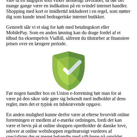
vare til en salgspris som virker uendeligt favorabel, så bør det
mange gange være en indikation på en svindel internet handler.
Shopping med kort er imidlertid inkluderet i en regel, som støtter
dig som kunde imod bedrageriske internet butikker.
Generelt slår vi et slag for køb med betalingskort eller
MobilePay. Som en anden løsning kan du drage fordel af et
tilbud fra eksempelvis ViaBill, såfremt du tilstræber at finansiere
prisen over en længere periode.
Før nogen handler hos en Union e-forretning bør man for at
være på den sikre side gøre sig bekendt med indholdet af dens
regler, men det er typisk en tidskrævende opgave.
En anden mulighed kunne derfor være at efterse hvorvidt online
forretningen er medlem af e-mærke ordningen, fordi det kan
være et bevis på at online shoppen opretholder de danske love,
udover at online webshoppen regelmæssigt vurderes af
specialister der er meget bekendte med vilkårene på området.