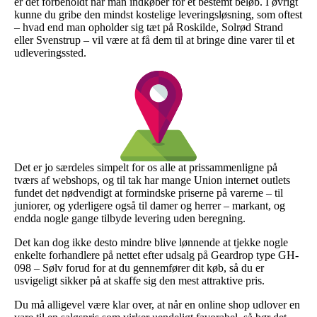
er det forbeholdt når man indkøber for et bestemt beløb. I øvrigt
kunne du gribe den mindst kostelige leveringsløsning, som oftest
– hvad end man opholder sig tæt på Roskilde, Solrød Strand
eller Svenstrup – vil være at få dem til at bringe dine varer til et
udleveringssted.
Det er jo særdeles simpelt for os alle at prissammenligne på
tværs af webshops, og til tak har mange Union internet outlets
fundet det nødvendigt at formindske priserne på varerne – til
juniorer, og yderligere også til damer og herrer – markant, og
endda nogle gange tilbyde levering uden beregning.
Det kan dog ikke desto mindre blive lønnende at tjekke nogle
enkelte forhandlere på nettet efter udsalg på Geardrop type GH-
098 – Sølv forud for at du gennemfører dit køb, så du er
usvigeligt sikker på at skaffe sig den mest attraktive pris.
Du må alligevel være klar over, at når en online shop udlover en