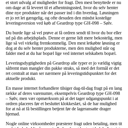
et stort udvalg af muligheder for fragt. Den mest benyttede er nu
om dage at få leveret til et afhentningssted, hvor du selv henter
dine nye produkter når det passer ind i din hverdag. Løsningen
er jo ret let gængelig, og ofte desuden den mindst kostelige
leveringsversion ved køb af Geardrop type GH-098 – Sølv.
Du burde lige så vel prøve at få ordren sendt til hvor du bor eller
ud på din arbejdsplads. Denne er gerne lidt mere bekostelig, men
lige så vel virkelig fremkommelig. Den mest letkøbte løsning er
dog at du selv henter produkterne, men den mulighed står og
falder med at du har bopæl lige ved internet selskabets bopæl.
Leveringsdygtigheden på Geardrop alle typer er jo vældig vigtig
såfremt man mangler din pakke straks, så med det formål er det
ret centralt at man ser nærmere på leveringstidspunktet for det
aktuelle produkt.
En masse internet forhandlere tilsiger dag-til-dag fragt på en lang
række af deres varenumre, eksempelvis Geardrop type GH-098
– Sølv, men vær opmærksom på at det tager udgangspunkt i at
ordren placeres før et besluttet klokkeslæt, så de har mulighed
for at nå at få bestillingen betjent før de lageransatte drager
hjemad.
Nogle online virksomheder præsterer fragt uden betaling, men tit