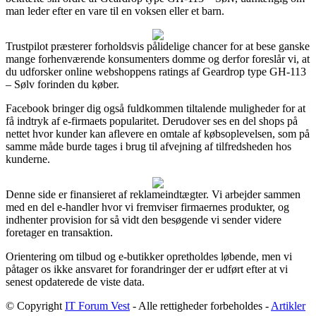
man leder efter en vare til en voksen eller et barn.
Trustpilot præsterer forholdsvis pålidelige chancer for at bese ganske
mange forhenværende konsumenters domme og derfor foreslår vi, at
du udforsker online webshoppens ratings af Geardrop type GH-113
– Sølv forinden du køber.
Facebook bringer dig også fuldkommen tiltalende muligheder for at
få indtryk af e-firmaets popularitet. Derudover ses en del shops på
nettet hvor kunder kan aflevere en omtale af købsoplevelsen, som på
samme måde burde tages i brug til afvejning af tilfredsheden hos
kunderne.
Denne side er finansieret af reklameindtægter. Vi arbejder sammen
med en del e-handler hvor vi fremviser firmaernes produkter, og
indhenter provision for så vidt den besøgende vi sender videre
foretager en transaktion.
Orientering om tilbud og e-butikker opretholdes løbende, men vi
påtager os ikke ansvaret for forandringer der er udført efter at vi
senest opdaterede de viste data.
© Copyright
IT Forum Vest
- Alle rettigheder forbeholdes -
Artikler