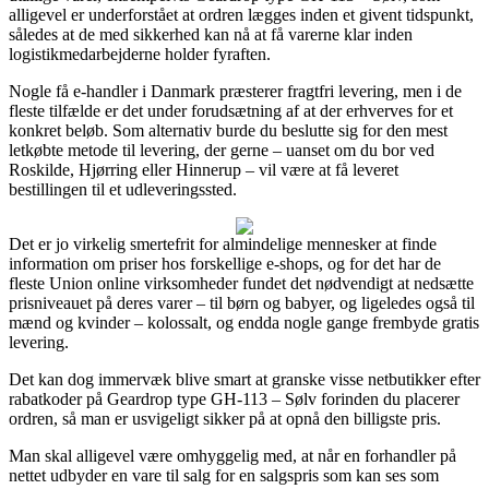
alligevel er underforstået at ordren lægges inden et givent tidspunkt,
således at de med sikkerhed kan nå at få varerne klar inden
logistikmedarbejderne holder fyraften.
Nogle få e-handler i Danmark præsterer fragtfri levering, men i de
fleste tilfælde er det under forudsætning af at der erhverves for et
konkret beløb. Som alternativ burde du beslutte sig for den mest
letkøbte metode til levering, der gerne – uanset om du bor ved
Roskilde, Hjørring eller Hinnerup – vil være at få leveret
bestillingen til et udleveringssted.
Det er jo virkelig smertefrit for almindelige mennesker at finde
information om priser hos forskellige e-shops, og for det har de
fleste Union online virksomheder fundet det nødvendigt at nedsætte
prisniveauet på deres varer – til børn og babyer, og ligeledes også til
mænd og kvinder – kolossalt, og endda nogle gange frembyde gratis
levering.
Det kan dog immervæk blive smart at granske visse netbutikker efter
rabatkoder på Geardrop type GH-113 – Sølv forinden du placerer
ordren, så man er usvigeligt sikker på at opnå den billigste pris.
Man skal alligevel være omhyggelig med, at når en forhandler på
nettet udbyder en vare til salg for en salgspris som kan ses som