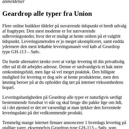
anmeldelser
Geardrop alle typer fra Union
Flere online butikker tildeler på nuværende tidspunkt et bredt udvalg
af fragttyper. Den mest moderne er for nærværende
udleveringssteder, hvor det er muligt at hente ordren på et valgfrit
tidspunkt. Leveringsmetoden er jo meget ukompliceret, samt endda
ydermere den mest letkøbte leveringsmanér ved køb af Geardrop
type GH-113 – Sølv.
Du burde alternativt tænke over at vælge levering til din privatbolig
eller ud til dit arbejdes adresse. Denne er sædvanligvis et hak mere
omkostningsfuld, men lige så vel meget praktisk. Den billigste
mulighed for levering er dog selv at hente produkterne, men den
løsning beroer på at du opholder dig tæt på internet virksomhedens
bopæl.
Leveringshastigheden på Geardrop alle typer er naturligvis særligt
bestemmende forudsat vi står og skal bruge din pakke lige om lidt,
så i det øjemed er det ret væsentligt at man tjekker den forventede
leveringsdato på det vedkommende produkt.
Temmelig mange internet firmaer annoncerer 1 hverdags levering på
utallige varer, eksempelvis Geardrop type GH-113 – Sølv, som