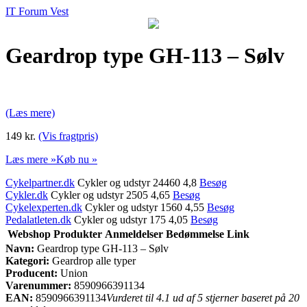
IT Forum Vest
Geardrop type GH-113 – Sølv
(Læs mere)
149 kr.
(Vis fragtpris)
Læs mere »
Køb nu »
Cykelpartner.dk
Cykler og udstyr 24460 4,8
Besøg
Cykler.dk
Cykler og udstyr 2505 4,65
Besøg
Cykelexperten.dk
Cykler og udstyr 1560 4,55
Besøg
Pedalatleten.dk
Cykler og udstyr 175 4,05
Besøg
Webshop
Produkter
Anmeldelser
Bedømmelse
Link
Navn:
Geardrop type GH-113 – Sølv
Kategori:
Geardrop alle typer
Producent:
Union
Varenummer:
8590966391134
EAN:
8590966391134
Vurderet til 4.1 ud af 5 stjerner baseret på 20