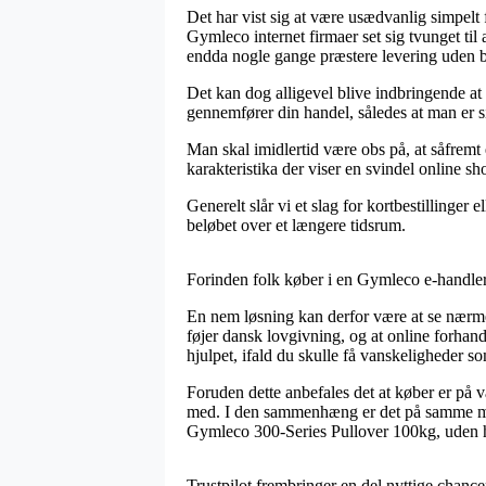
Det har vist sig at være usædvanlig simpelt f
Gymleco internet firmaer set sig tvunget ti
endda nogle gange præstere levering uden b
Det kan dog alligevel blive indbringende at
gennemfører din handel, således at man er si
Man skal imidlertid være obs på, at såfremt 
karakteristika der viser en svindel online 
Generelt slår vi et slag for kortbestillinger 
beløbet over et længere tidsrum.
Forinden folk køber i en Gymleco e-handler 
En nem løsning kan derfor være at se nærm
føjer dansk lovgivning, og at online forhand
hjulpet, ifald du skulle få vanskeligheder so
Foruden dette anbefales det at køber er på 
med. I den sammenhæng er det på samme måde
Gymleco 300-Series Pullover 100kg, uden hen
Trustpilot frembringer en del nyttige chance