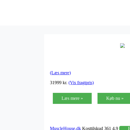
(Læs mere)
31999 kr.
(Vis fragtpris)
Læs mere »
Køb nu »
MuscleHouse.dk
Kosttilskud 361 4,9