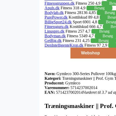
Fitnessgruppen.dk
Fitness 250 4,9
Bes
Apuls.dk
Fitness 318 4,9
Besøg
Bodylab.dk
Fitness 28136 4,85
Besøg
PurePower.dk
Kosttilskud 89 4,8
Besø
BilligSport24.dk
Sport 6901 4,8
Besø
Fitnessguru.dk
Kosttilskud 666 4,7
Be
Linuspro.dk
Fitness 257 4,7
Besøg
Bodyman.dk
Fitness 5349 4,7
Besøg
GetBig.dk
Fitness 231 4,25
Besøg
DenIntelligenteKrop.dk
Fitness 97 2,9
Webshop
Navn:
Gymleco 300-Series Pullover 100kg
Kategori:
Træningsmaskiner || Prof. Gym 
Producent:
Gymleco
Varenummer:
5714237002014
EAN:
5714237002014
Vurderet til 3.7 ud 
Træningsmaskiner || Prof