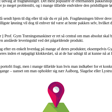
udvalg af fragtløsninger. Det mest populære er efterhånden pakkeshops, 
r jo meget problemfri, og i mange tilfælde endvidere den prisbilligste 
å sendt hjem til dig eller til når du er på job. Fragtløsningen bliver de
gste løsning vil dog til enhver tid være at hente pakken selv, hvilket d
| Prof. Gym Træningsmaskiner er ret så central om man absolut skal b
 den anslåede leveringstid ved det pågældende produkt.
ing efter en enkelt hverdag på mange af deres produkter, eksempelvis
res inden et nøjagtigt klokkeslæt, så at de har udsigt til at kunne nå at
 portofri fragt, men i mange tilfælde kun hvis man indkøber for et konkr
gange – uanset om man opholder sig nær Aalborg, Slagelse eller Lystrup –