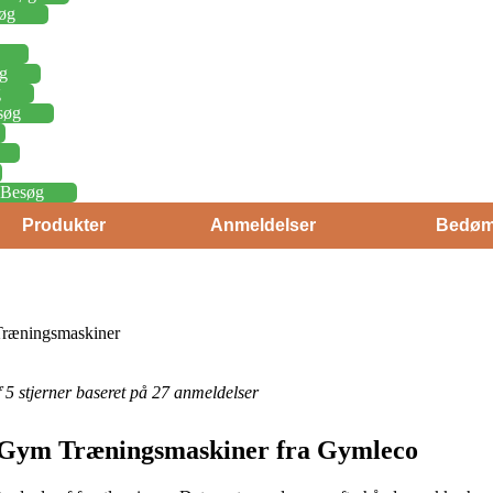
øg
g
g
søg
Besøg
Produkter
Anmeldelser
Bedøm
Træningsmaskiner
af 5 stjerner baseret på 27 anmeldelser
. Gym Træningsmaskiner fra Gymleco