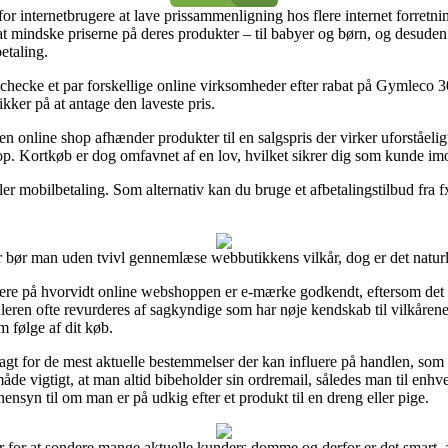
or internetbrugere at lave prissammenligning hos flere internet forretnin
l at mindske priserne på deres produkter – til babyer og børn, og desud
etaling.
 checke et par forskellige online virksomheder efter rabat på Gymleco 3
kker på at antage den laveste pris.
en online shop afhænder produkter til en salgspris der virker uforståeli
shop. Kortkøb er dog omfavnet af en lov, hvilket sikrer dig som kunde im
eller mobilbetaling. Som alternativ kan du bruge et afbetalingstilbud fra 
bør man uden tvivl gennemlæse webbutikkens vilkår, dog er det naturli
ere på hvorvidt online webshoppen er e-mærke godkendt, eftersom det 
leren ofte revurderes af sagkyndige som har nøje kendskab til vilkårene.
m følge af dit køb.
vagt for de mest aktuelle bestemmelser der kan influere på handlen, s
 vigtigt, at man altid bibeholder sin ordremail, således man til enhve
syn til om man er på udkig efter et produkt til en dreng eller pige.
r for at sondere mange aktuelle kunders domme og derfor er det smart, at