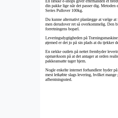
En række e-shops giver efterhånden et bredt 
din pakke lige når det passer dig. Metoden e
Series Pullover 100kg.
Du kunne alternativt planlægge at vælge at f
men derudover ret så overkommelig. Den billi
forretningens bopæl.
Leveringsdygtigheden på Træningsmaskiner |
øjemed er det jo på sin plads at du tjekker
En række outlets på nettet frembyder lever
opmærksom på at det antager at orden realise
pakkeansatte tager hjem.
Nogle enkelte internet forhandlere byder på
mest letkøbte slags levering, hvilket mange 
afhentningssted.