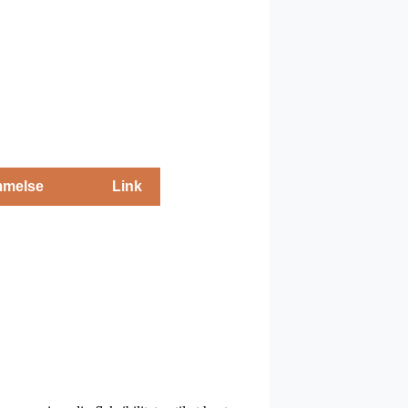
melse
Link