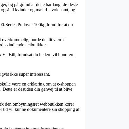
ger, og på grund af dette har langt de fleste
en også til kvinder og mænd – voldsomt, og
00-Series Pullover 100kg forud for at du
gt overkommelig, burde det tit være et
od svindlende netbutikker.
fx ViaBill, forudsat du hellere vil honorere
gvis ikke super interessant.
skulle være en erklæring om at e-shoppen
 Dette er desuden din genvej til at blive
om fx den ombytningsret webbutikken kører
r tid vil kunne dokumentere sin shopping af
 du iagttager internet forretningens