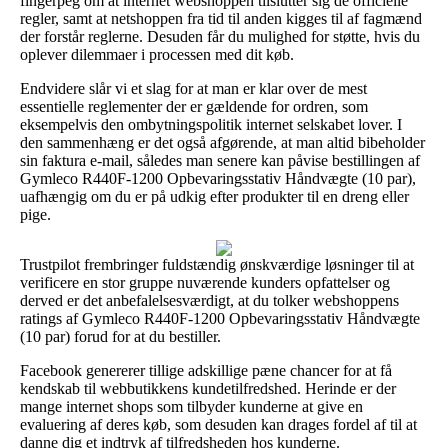
fingerpeg om at internet webshoppen tilslutter sig de officielle
regler, samt at netshoppen fra tid til anden kigges til af fagmænd
der forstår reglerne. Desuden får du mulighed for støtte, hvis du
oplever dilemmaer i processen med dit køb.
Endvidere slår vi et slag for at man er klar over de mest
essentielle reglementer der er gældende for ordren, som
eksempelvis den ombytningspolitik internet selskabet lover. I
den sammenhæng er det også afgørende, at man altid bibeholder
sin faktura e-mail, således man senere kan påvise bestillingen af
Gymleco R440F-1200 Opbevaringsstativ Håndvægte (10 par),
uafhængig om du er på udkig efter produkter til en dreng eller
pige.
Trustpilot frembringer fuldstændig ønskværdige løsninger til at
verificere en stor gruppe nuværende kunders opfattelser og
derved er det anbefalelsesværdigt, at du tolker webshoppens
ratings af Gymleco R440F-1200 Opbevaringsstativ Håndvægte
(10 par) forud for at du bestiller.
Facebook genererer tillige adskillige pæne chancer for at få
kendskab til webbutikkens kundetilfredshed. Herinde er der
mange internet shops som tilbyder kunderne at give en
evaluering af deres køb, som desuden kan drages fordel af til at
danne dig et indtryk af tilfredsheden hos kunderne.