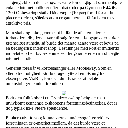
Til gengæld kan det stadigvæk være fordelagtigt at sammenligne
enkelte internet butikker efter rabatkoder på Gymleco R440F-
1200 Opbevaringsstativ Håndvægte (10 par) forud for at du
placerer ordren, således at du er garanteret at få fat i den mest
attraktive pris.
Man skal dog ikke glemme, at i tilfælde af at en internet
forhandler udbyder en vare til salg for en udsalgspris der virker
grænseløst gunstig, så burde det mange gange være et bevis på
en bedragerisk internet shop. Bestillinger med kort er imidlertid
indbefattet af en lovbestemmelse, der garanterer en imod uægte
internet handler.
Generelt foreslår vi kortbetalinger eller MobilePay. Som en
alternativ mulighed bør du drage nytte af en løsning fra
eksempelvis ViaBill, forudsat du tilstræber at betale
omkostningerne ude i fremtiden.
Forinden folk køber i en Gymleco e-shop behøver man
utvivlsomt gennemse e-shoppens forretningsbetingelser, det er
dog typisk ikke videre spændende.
Et alternativt forslag kunne være at undersøge hvorvidt e-
forretningen er e-mærket medlem, da det burde være et