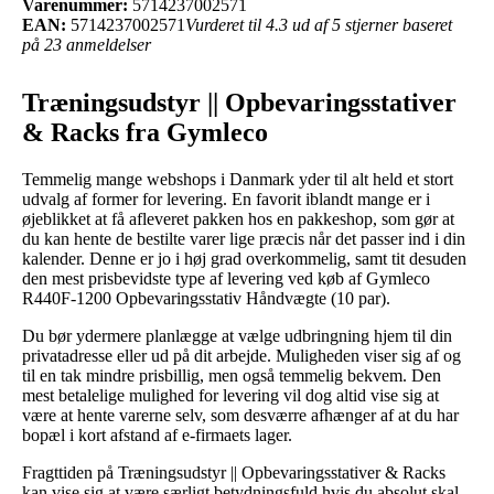
Varenummer:
5714237002571
EAN:
5714237002571
Vurderet til 4.3 ud af 5 stjerner baseret
på 23 anmeldelser
Træningsudstyr || Opbevaringsstativer
& Racks fra Gymleco
Temmelig mange webshops i Danmark yder til alt held et stort
udvalg af former for levering. En favorit iblandt mange er i
øjeblikket at få afleveret pakken hos en pakkeshop, som gør at
du kan hente de bestilte varer lige præcis når det passer ind i din
kalender. Denne er jo i høj grad overkommelig, samt tit desuden
den mest prisbevidste type af levering ved køb af Gymleco
R440F-1200 Opbevaringsstativ Håndvægte (10 par).
Du bør ydermere planlægge at vælge udbringning hjem til din
privatadresse eller ud på dit arbejde. Muligheden viser sig af og
til en tak mindre prisbillig, men også temmelig bekvem. Den
mest betalelige mulighed for levering vil dog altid vise sig at
være at hente varerne selv, som desværre afhænger af at du har
bopæl i kort afstand af e-firmaets lager.
Fragttiden på Træningsudstyr || Opbevaringsstativer & Racks
kan vise sig at være særligt betydningsfuld hvis du absolut skal