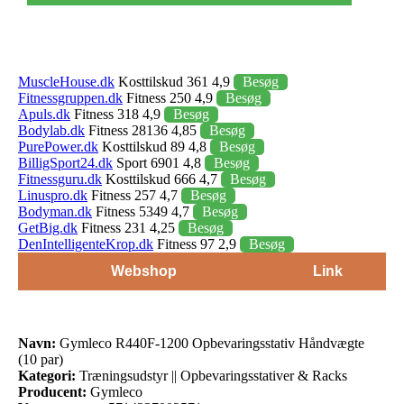
MuscleHouse.dk
Kosttilskud 361 4,9
Besøg
Fitnessgruppen.dk
Fitness 250 4,9
Besøg
Apuls.dk
Fitness 318 4,9
Besøg
Bodylab.dk
Fitness 28136 4,85
Besøg
PurePower.dk
Kosttilskud 89 4,8
Besøg
BilligSport24.dk
Sport 6901 4,8
Besøg
Fitnessguru.dk
Kosttilskud 666 4,7
Besøg
Linuspro.dk
Fitness 257 4,7
Besøg
Bodyman.dk
Fitness 5349 4,7
Besøg
GetBig.dk
Fitness 231 4,25
Besøg
DenIntelligenteKrop.dk
Fitness 97 2,9
Besøg
Webshop
Link
Navn:
Gymleco R440F-1200 Opbevaringsstativ Håndvægte
(10 par)
Kategori:
Træningsudstyr || Opbevaringsstativer & Racks
Producent:
Gymleco