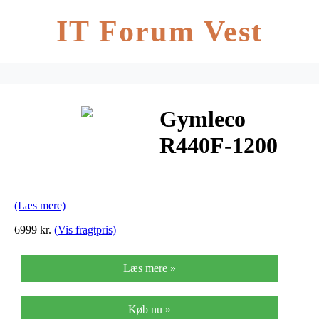
IT Forum Vest
Gymleco
R440F-1200
Opbevaringsstat
Håndvægte
(Læs mere)
(10 par)
6999 kr.
(Vis fragtpris)
Læs mere »
Køb nu »