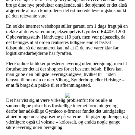
bruge dine nye produkter omgående, så i det øjemed er det altså
afgørende at man kontrollerer det estimerede leveringstidspunkt
på den relevante vare.
En række internet webshops stiller garanti om 1 dags fragt på en
række af deres varenumre, eksempelvis Gymleco R440F-1200
Opbevaringsstativ Håndvægte (10 par), men vær påpasselig da
det betinges af at orden realiseres tidligere end et fastsat
tidspunkt, så de garanteret kan nå at få de nye varer klar før
logistikmedarbejderne har fyraften.
Flere online butikker præsterer levering uden beregning, men tit
forudsætter det at der shoppes for et bestemt beløb. Ellers kan
man gribe den billigste leveringsudgave, hvilket tit – uden
hensyn til om man er nær Viborg, Sønderborg eller Helsinge –
er at få bragt din pakke til et afhentningssted.
Det har vist sig at være virkelig problemfrit for os alle at
sammenligne priser hos forskellige internet forretninger, og
derfor har adskillige Gymleco e-firmaer fundet det uundgåeligt
at nedbringe udsalgspriserne på varerne – til piger og drenge, og
yderligere også til voksne – kolossalt, og endda nogle gange
sikre levering uden beregning.