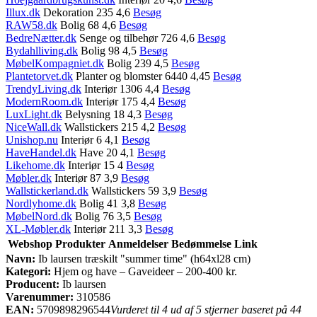
Illux.dk
Dekoration 235 4,6
Besøg
RAW58.dk
Bolig 68 4,6
Besøg
BedreNætter.dk
Senge og tilbehør 726 4,6
Besøg
Bydahlliving.dk
Bolig 98 4,5
Besøg
MøbelKompagniet.dk
Bolig 239 4,5
Besøg
Plantetorvet.dk
Planter og blomster 6440 4,45
Besøg
TrendyLiving.dk
Interiør 1306 4,4
Besøg
ModernRoom.dk
Interiør 175 4,4
Besøg
LuxLight.dk
Belysning 18 4,3
Besøg
NiceWall.dk
Wallstickers 215 4,2
Besøg
Unishop.nu
Interiør 6 4,1
Besøg
HaveHandel.dk
Have 20 4,1
Besøg
Likehome.dk
Interiør 15 4
Besøg
Møbler.dk
Interiør 87 3,9
Besøg
Wallstickerland.dk
Wallstickers 59 3,9
Besøg
Nordlyhome.dk
Bolig 41 3,8
Besøg
MøbelNord.dk
Bolig 76 3,5
Besøg
XL-Møbler.dk
Interiør 211 3,3
Besøg
Webshop
Produkter
Anmeldelser
Bedømmelse
Link
Navn:
Ib laursen træskilt "summer time" (h64xl28 cm)
Kategori:
Hjem og have – Gaveideer – 200-400 kr.
Producent:
Ib laursen
Varenummer:
310586
EAN:
5709898296544
Vurderet til 4 ud af 5 stjerner baseret på 44