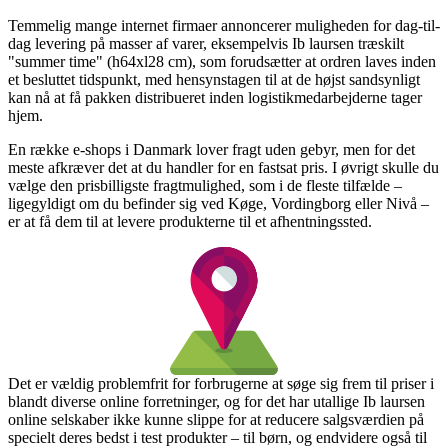
Temmelig mange internet firmaer annoncerer muligheden for dag-til-
dag levering på masser af varer, eksempelvis Ib laursen træskilt
"summer time" (h64xl28 cm), som forudsætter at ordren laves inden
et besluttet tidspunkt, med hensynstagen til at de højst sandsynligt
kan nå at få pakken distribueret inden logistikmedarbejderne tager
hjem.
En række e-shops i Danmark lover fragt uden gebyr, men for det
meste afkræver det at du handler for en fastsat pris. I øvrigt skulle du
vælge den prisbilligste fragtmulighed, som i de fleste tilfælde –
ligegyldigt om du befinder sig ved Køge, Vordingborg eller Nivå –
er at få dem til at levere produkterne til et afhentningssted.
Det er vældig problemfrit for forbrugerne at søge sig frem til priser i
blandt diverse online forretninger, og for det har utallige Ib laursen
online selskaber ikke kunne slippe for at reducere salgsværdien på
specielt deres bedst i test produkter – til børn, og endvidere også til