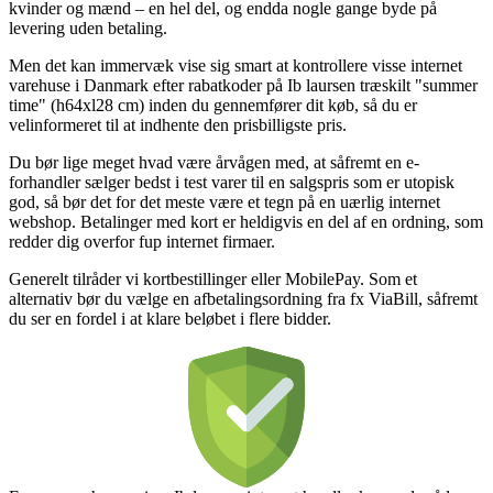
kvinder og mænd – en hel del, og endda nogle gange byde på
levering uden betaling.
Men det kan immervæk vise sig smart at kontrollere visse internet
varehuse i Danmark efter rabatkoder på Ib laursen træskilt "summer
time" (h64xl28 cm) inden du gennemfører dit køb, så du er
velinformeret til at indhente den prisbilligste pris.
Du bør lige meget hvad være årvågen med, at såfremt en e-
forhandler sælger bedst i test varer til en salgspris som er utopisk
god, så bør det for det meste være et tegn på en uærlig internet
webshop. Betalinger med kort er heldigvis en del af en ordning, som
redder dig overfor fup internet firmaer.
Generelt tilråder vi kortbestillinger eller MobilePay. Som et
alternativ bør du vælge en afbetalingsordning fra fx ViaBill, såfremt
du ser en fordel i at klare beløbet i flere bidder.