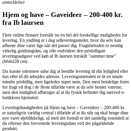
anmeldelser
Hjem og have – Gaveideer – 200-400 kr.
fra Ib laursen
Flere online firmaer foreslår nu en hel del forskellige muligheder for
levering. En yndling er i dag udleveringssteder, hvor du selv kan
afhente dine varer lige når det passer dig. Fragtmetoden er nemlig
virkelig gnidningsløs, og ofte endvidere den prisbilligste
leveringsudgave ved køb af Ib laursen træskilt "summer time"
(h64xl28 cm).
Du kunne ydermere udse dig at bestille levering til din lejlighed eller
hus eller til dit arbejdes adresse. Leveringsmetoden er tit en smule
mindre prisbillig, men ligeledes super nem. Den mest betalelige form
for fragt vil dog i de fleste tilfælde være at du selv henter varerne,
men den mulighed afhænger af at du fysisk befinder dig nærved e-
butikkens hjemsted.
Leveringshastigheden på Hjem og have – Gaveideer – 200-400 kr.
er naturligvis vældig central i tilfælde af at du står og skal bruge dine
nye varer øjeblikkeligt, så med det formål er det sandelig essentielt at
du efterser den forventede leveringsdato ved det pågældende
produkt.