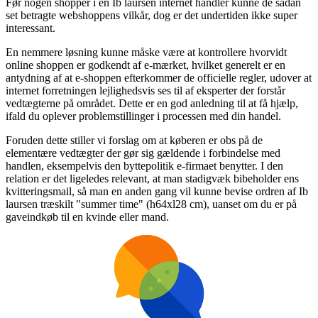
Før nogen shopper i en Ib laursen internet handler kunne de sådan
set betragte webshoppens vilkår, dog er det undertiden ikke super
interessant.
En nemmere løsning kunne måske være at kontrollere hvorvidt
online shoppen er godkendt af e-mærket, hvilket generelt er en
antydning af at e-shoppen efterkommer de officielle regler, udover at
internet forretningen lejlighedsvis ses til af eksperter der forstår
vedtægterne på området. Dette er en god anledning til at få hjælp,
ifald du oplever problemstillinger i processen med din handel.
Foruden dette stiller vi forslag om at køberen er obs på de
elementære vedtægter der gør sig gældende i forbindelse med
handlen, eksempelvis den byttepolitik e-firmaet benytter. I den
relation er det ligeledes relevant, at man stadigvæk bibeholder ens
kvitteringsmail, så man en anden gang vil kunne bevise ordren af Ib
laursen træskilt "summer time" (h64xl28 cm), uanset om du er på
gaveindkøb til en kvinde eller mand.