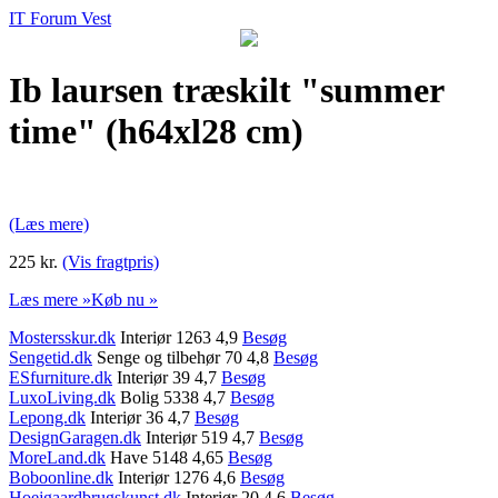
IT Forum Vest
Ib laursen træskilt "summer
time" (h64xl28 cm)
(Læs mere)
225 kr.
(Vis fragtpris)
Læs mere »
Køb nu »
Mostersskur.dk
Interiør 1263 4,9
Besøg
Sengetid.dk
Senge og tilbehør 70 4,8
Besøg
ESfurniture.dk
Interiør 39 4,7
Besøg
LuxoLiving.dk
Bolig 5338 4,7
Besøg
Lepong.dk
Interiør 36 4,7
Besøg
DesignGaragen.dk
Interiør 519 4,7
Besøg
MoreLand.dk
Have 5148 4,65
Besøg
Boboonline.dk
Interiør 1276 4,6
Besøg
Hoejgaardbrugskunst.dk
Interiør 20 4,6
Besøg