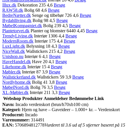
Illux.dk
Dekoration 235 4,6
Besøg
RAW58.dk
Bolig 68 4,6
Besøg
BedreNætter.dk
Senge og tilbehør 726 4,6
Besøg
Bydahlliving.dk
Bolig 98 4,5
Besøg
MøbelKompagniet.dk
Bolig 239 4,5
Besøg
Plantetorvet.dk
Planter og blomster 6440 4,45
Besøg
TrendyLiving.dk
Interiør 1306 4,4
Besøg
ModernRoom.dk
Interiør 175 4,4
Besøg
LuxLight.dk
Belysning 18 4,3
Besøg
NiceWall.dk
Wallstickers 215 4,2
Besøg
Unishop.nu
Interiør 6 4,1
Besøg
HaveHandel.dk
Have 20 4,1
Besøg
Likehome.dk
Interiør 15 4
Besøg
Møbler.dk
Interiør 87 3,9
Besøg
Wallstickerland.dk
Wallstickers 59 3,9
Besøg
Nordlyhome.dk
Bolig 41 3,8
Besøg
MøbelNord.dk
Bolig 76 3,5
Besøg
XL-Møbler.dk
Interiør 211 3,3
Besøg
Webshop
Produkter
Anmeldelser
Bedømmelse
Link
Navn:
Incado verdenskort (brun/h70xb100 cm)
Kategori:
Hjem og have – Gaveideer – 1.000+ kr. – Verdenskort
Producent:
Incado
Varenummer:
314491
EAN:
5706894812778
Vurderet til 3.6 ud af 5 stjerner baseret på 15