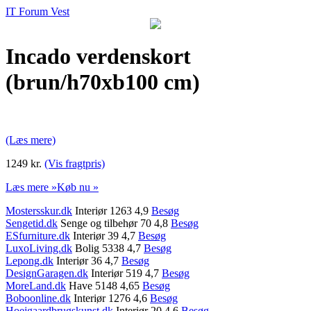
IT Forum Vest
Incado verdenskort
(brun/h70xb100 cm)
(Læs mere)
1249 kr.
(Vis fragtpris)
Læs mere »
Køb nu »
Mostersskur.dk
Interiør 1263 4,9
Besøg
Sengetid.dk
Senge og tilbehør 70 4,8
Besøg
ESfurniture.dk
Interiør 39 4,7
Besøg
LuxoLiving.dk
Bolig 5338 4,7
Besøg
Lepong.dk
Interiør 36 4,7
Besøg
DesignGaragen.dk
Interiør 519 4,7
Besøg
MoreLand.dk
Have 5148 4,65
Besøg
Boboonline.dk
Interiør 1276 4,6
Besøg
Hoejgaardbrugskunst.dk
Interiør 20 4,6
Besøg