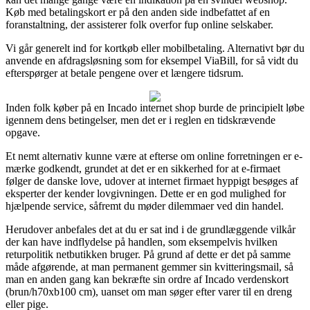
Køb med betalingskort er på den anden side indbefattet af en
foranstaltning, der assisterer folk overfor fup online selskaber.
Vi går generelt ind for kortkøb eller mobilbetaling. Alternativt bør du
anvende en afdragsløsning som for eksempel ViaBill, for så vidt du
efterspørger at betale pengene over et længere tidsrum.
Inden folk køber på en Incado internet shop burde de principielt løbe
igennem dens betingelser, men det er i reglen en tidskrævende
opgave.
Et nemt alternativ kunne være at efterse om online forretningen er e-
mærke godkendt, grundet at det er en sikkerhed for at e-firmaet
følger de danske love, udover at internet firmaet hyppigt besøges af
eksperter der kender lovgivningen. Dette er en god mulighed for
hjælpende service, såfremt du møder dilemmaer ved din handel.
Herudover anbefales det at du er sat ind i de grundlæggende vilkår
der kan have indflydelse på handlen, som eksempelvis hvilken
returpolitik netbutikken bruger. På grund af dette er det på samme
måde afgørende, at man permanent gemmer sin kvitteringsmail, så
man en anden gang kan bekræfte sin ordre af Incado verdenskort
(brun/h70xb100 cm), uanset om man søger efter varer til en dreng
eller pige.