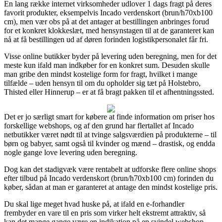
En lang række internet virksomheder udlover 1 dags fragt på deres
favorit produkter, eksempelvis Incado verdenskort (brun/h70xb100
cm), men vær obs på at det antager at bestillingen anbringes forud
for et konkret klokkeslæt, med hensynstagen til at de garanteret kan
nå at få bestillingen ud af døren forinden logistikpersonalet får fri.
Visse online butikker byder på levering uden beregning, men for det
meste kun ifald man indkøber for en konkret sum. Desuden skulle
man gribe den mindst kostelige form for fragt, hvilket i mange
tilfælde – uden hensyn til om du opholder sig tæt på Holstebro,
Thisted eller Hinnerup – er at få bragt pakken til et afhentningssted.
Det er jo særligt smart for købere at finde information om priser hos
forskellige webshops, og af den grund har flertallet af Incado
netbutikker været nødt til at tvinge salgsværdien på produkterne – til
børn og babyer, samt også til kvinder og mænd – drastisk, og endda
nogle gange love levering uden beregning.
Dog kan det stadigvæk være rentabelt at udforske flere online shops
efter tilbud på Incado verdenskort (brun/h70xb100 cm) forinden du
køber, sådan at man er garanteret at antage den mindst kostelige pris.
Du skal lige meget hvad huske på, at ifald en e-forhandler
frembyder en vare til en pris som virker helt ekstremt attraktiv, så
kan det mange gange være en indikation på en svindel webshop.