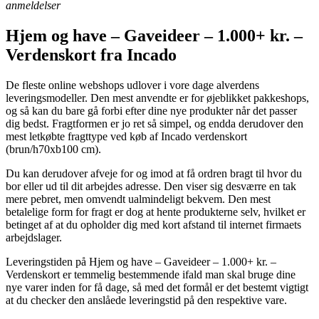
anmeldelser
Hjem og have – Gaveideer – 1.000+ kr. –
Verdenskort fra Incado
De fleste online webshops udlover i vore dage alverdens
leveringsmodeller. Den mest anvendte er for øjeblikket pakkeshops,
og så kan du bare gå forbi efter dine nye produkter når det passer
dig bedst. Fragtformen er jo ret så simpel, og endda derudover den
mest letkøbte fragttype ved køb af Incado verdenskort
(brun/h70xb100 cm).
Du kan derudover afveje for og imod at få ordren bragt til hvor du
bor eller ud til dit arbejdes adresse. Den viser sig desværre en tak
mere pebret, men omvendt ualmindeligt bekvem. Den mest
betalelige form for fragt er dog at hente produkterne selv, hvilket er
betinget af at du opholder dig med kort afstand til internet firmaets
arbejdslager.
Leveringstiden på Hjem og have – Gaveideer – 1.000+ kr. –
Verdenskort er temmelig bestemmende ifald man skal bruge dine
nye varer inden for få dage, så med det formål er det bestemt vigtigt
at du checker den anslåede leveringstid på den respektive vare.