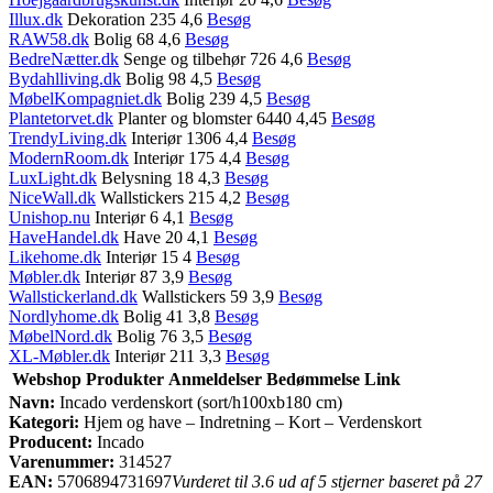
Illux.dk
Dekoration 235 4,6
Besøg
RAW58.dk
Bolig 68 4,6
Besøg
BedreNætter.dk
Senge og tilbehør 726 4,6
Besøg
Bydahlliving.dk
Bolig 98 4,5
Besøg
MøbelKompagniet.dk
Bolig 239 4,5
Besøg
Plantetorvet.dk
Planter og blomster 6440 4,45
Besøg
TrendyLiving.dk
Interiør 1306 4,4
Besøg
ModernRoom.dk
Interiør 175 4,4
Besøg
LuxLight.dk
Belysning 18 4,3
Besøg
NiceWall.dk
Wallstickers 215 4,2
Besøg
Unishop.nu
Interiør 6 4,1
Besøg
HaveHandel.dk
Have 20 4,1
Besøg
Likehome.dk
Interiør 15 4
Besøg
Møbler.dk
Interiør 87 3,9
Besøg
Wallstickerland.dk
Wallstickers 59 3,9
Besøg
Nordlyhome.dk
Bolig 41 3,8
Besøg
MøbelNord.dk
Bolig 76 3,5
Besøg
XL-Møbler.dk
Interiør 211 3,3
Besøg
Webshop
Produkter
Anmeldelser
Bedømmelse
Link
Navn:
Incado verdenskort (sort/h100xb180 cm)
Kategori:
Hjem og have – Indretning – Kort – Verdenskort
Producent:
Incado
Varenummer:
314527
EAN:
5706894731697
Vurderet til 3.6 ud af 5 stjerner baseret på 27