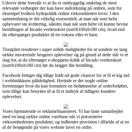
Udover dette foreslår vi at du er omhyggelig omkring de mest
relevante vedtægter der kan have indvirkning på ordren, som for
eksempel hvilken byttepolitik online virksomheden lover. I den
sammenhæng er det virkelig essesentielt, at man når som helst
opbevarer sin kvittering, således man når som helst vil kunne bevise
bestillingen af Incado verdenskort (sort/h100xb180 cm), hvad end
du efterspørger produkter til en voksen eller et barn.
Trustpilot resulterer i super solide muligheder for at sondere en lang
række nuværende brugeres oplevelser og på grund af dette slår vi et
slag for, at du eftersøger e-shoppens kritik af Incado verdenskort
(sort/h100xb180 cm) før du lægger din bestilling.
Facebook bringer dig tillige fuldt ud gode chancer for at få et kig ind
i webbutikkens pålidelighed. Herinde er der nogle online
forretninger hvor du kan formulere en bedømmelse af ordreforløbet,
som tillige kan benyttes til at få et indtryk af tidligere kunders
oplevelser.
Vores hjemmeside er reklamefinansieret. Vi har faste samarbejder
med en lang række online varehuse når vi præsenterer
virksomhedernes produkter, og indhenter provision i tilfælde af at en
af de besøgende på vores website laver en ordre.