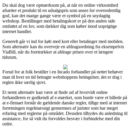
Du skal dog være opmærksom på, at når en online virksomhed
afsætter et produkt til en udsalgspris som anses for overordentlig
god, kan det mange gange være et symbol på en snydagtig
webshop. Bestillinger med betalingskort er på den anden side
omfattet af en lov, som dækker dig som køber imod uoprigtige
internet handler.
Generelt går vi ind for køb med kort eller betalinger med mobilen.
Som alternativ kan du overveje en afdragsordning fra eksempelvis
ViaBill, når du foretrækker at afdrage prisen over et længere
tidsrum.
Forud for at folk bestiller i en Incado forhandler på nettet behøver
man til hver en tid betragte webshoppens betingelser, det er dog i
reglen ikke særlig sjovt.
Et nemt alternativ kan være at finde ud af hvorvidt online
forhandleren er godkendt af e-mærket, som burde være et billede på
at e-firmaet forstår de gældende danske regler, tillige med at internet
forretningen regelmæssigt gennemses af jurister som har meget
erfaring med reglerne på området. Desuden tilbydes du anledning til
assistance, for så vidt du forvoldes besvær i forbindelse med din
ordre.