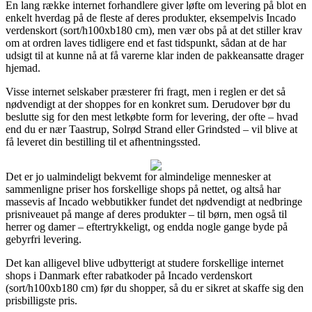
En lang række internet forhandlere giver løfte om levering på blot en
enkelt hverdag på de fleste af deres produkter, eksempelvis Incado
verdenskort (sort/h100xb180 cm), men vær obs på at det stiller krav
om at ordren laves tidligere end et fast tidspunkt, sådan at de har
udsigt til at kunne nå at få varerne klar inden de pakkeansatte drager
hjemad.
Visse internet selskaber præsterer fri fragt, men i reglen er det så
nødvendigt at der shoppes for en konkret sum. Derudover bør du
beslutte sig for den mest letkøbte form for levering, der ofte – hvad
end du er nær Taastrup, Solrød Strand eller Grindsted – vil blive at
få leveret din bestilling til et afhentningssted.
Det er jo ualmindeligt bekvemt for almindelige mennesker at
sammenligne priser hos forskellige shops på nettet, og altså har
massevis af Incado webbutikker fundet det nødvendigt at nedbringe
prisniveauet på mange af deres produkter – til børn, men også til
herrer og damer – eftertrykkeligt, og endda nogle gange byde på
gebyrfri levering.
Det kan alligevel blive udbytterigt at studere forskellige internet
shops i Danmark efter rabatkoder på Incado verdenskort
(sort/h100xb180 cm) før du shopper, så du er sikret at skaffe sig den
prisbilligste pris.