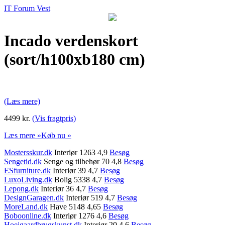
IT Forum Vest
Incado verdenskort
(sort/h100xb180 cm)
(Læs mere)
4499 kr.
(Vis fragtpris)
Læs mere »
Køb nu »
Mostersskur.dk
Interiør 1263 4,9
Besøg
Sengetid.dk
Senge og tilbehør 70 4,8
Besøg
ESfurniture.dk
Interiør 39 4,7
Besøg
LuxoLiving.dk
Bolig 5338 4,7
Besøg
Lepong.dk
Interiør 36 4,7
Besøg
DesignGaragen.dk
Interiør 519 4,7
Besøg
MoreLand.dk
Have 5148 4,65
Besøg
Boboonline.dk
Interiør 1276 4,6
Besøg
Hoejgaardbrugskunst.dk
Interiør 20 4,6
Besøg