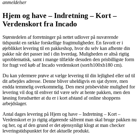
anmeldelser
Hjem og have – Indretning – Kort –
Verdenskort fra Incado
Størstedelen af forretninger på nettet udlover på nuværende
tidspunkt en række forskellige fragtmuligheder. En favorit er i
øjeblikket levering til en pakkeshop, hvor du selv kan afhente din
pakke når det passer ind i din hverdag. Muligheden er altså rigtig
uproblematisk, samt i mange tilfælde desuden den prisbilligste form
for fragt ved køb af Incado verdenskort (sort/h100xb180 cm).
Du kan ydermere prøve at vælge levering til din lejlighed eller ud til
dit arbejdes adresse. Denne bliver uheldigvis en sjat dyrere, men
endda temmelig overkommelig. Den mest prisbevidste mulighed for
levering vil dog til enhver tid være selv at hente pakken, men den
løsning forudsætter at du er i kort afstand af online shoppens
arbejdslager.
Antal dages levering på Hjem og have – Indretning – Kort –
Verdenskort er jo rigtig afgørende såfremt man skal bruge pakken nu
og her, og af den grund er det øjensynligt klogt at man checker
leveringstidspunktet for det aktuelle produkt.