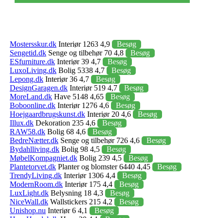
Mostersskur.dk
Interiør 1263 4,9
Besøg
Sengetid.dk
Senge og tilbehør 70 4,8
Besøg
ESfurniture.dk
Interiør 39 4,7
Besøg
LuxoLiving.dk
Bolig 5338 4,7
Besøg
Lepong.dk
Interiør 36 4,7
Besøg
DesignGaragen.dk
Interiør 519 4,7
Besøg
MoreLand.dk
Have 5148 4,65
Besøg
Boboonline.dk
Interiør 1276 4,6
Besøg
Hoejgaardbrugskunst.dk
Interiør 20 4,6
Besøg
Illux.dk
Dekoration 235 4,6
Besøg
RAW58.dk
Bolig 68 4,6
Besøg
BedreNætter.dk
Senge og tilbehør 726 4,6
Besøg
Bydahlliving.dk
Bolig 98 4,5
Besøg
MøbelKompagniet.dk
Bolig 239 4,5
Besøg
Plantetorvet.dk
Planter og blomster 6440 4,45
Besøg
TrendyLiving.dk
Interiør 1306 4,4
Besøg
ModernRoom.dk
Interiør 175 4,4
Besøg
LuxLight.dk
Belysning 18 4,3
Besøg
NiceWall.dk
Wallstickers 215 4,2
Besøg
Unishop.nu
Interiør 6 4,1
Besøg