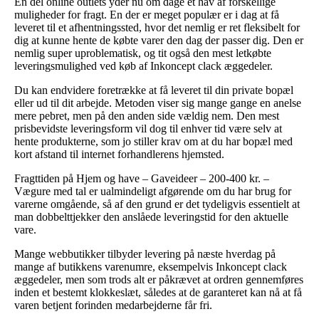
En del online outlets yder nu om dage et hav af forskellige
muligheder for fragt. En der er meget populær er i dag at få
leveret til et afhentningssted, hvor det nemlig er ret fleksibelt for
dig at kunne hente de købte varer den dag der passer dig. Den er
nemlig super uproblematisk, og tit også den mest letkøbte
leveringsmulighed ved køb af Inkoncept clack æggedeler.
Du kan endvidere foretrække at få leveret til din private bopæl
eller ud til dit arbejde. Metoden viser sig mange gange en anelse
mere pebret, men på den anden side vældig nem. Den mest
prisbevidste leveringsform vil dog til enhver tid være selv at
hente produkterne, som jo stiller krav om at du har bopæl med
kort afstand til internet forhandlerens hjemsted.
Fragttiden på Hjem og have – Gaveideer – 200-400 kr. –
Vægure med tal er ualmindeligt afgørende om du har brug for
varerne omgående, så af den grund er det tydeligvis essentielt at
man dobbelttjekker den anslåede leveringstid for den aktuelle
vare.
Mange webbutikker tilbyder levering på næste hverdag på
mange af butikkens varenumre, eksempelvis Inkoncept clack
æggedeler, men som trods alt er påkrævet at ordren gennemføres
inden et bestemt klokkeslæt, således at de garanteret kan nå at få
varen betjent forinden medarbejderne får fri.