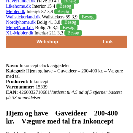
HaveHandel.dk
Have 20 4,1
Besøg
Likehome.dk
Interiør 15 4
Besøg
Møbler.dk
Interiør 87 3,9
Besøg
Wallstickerland.dk
Wallstickers 59 3,9
Besøg
Nordlyhome.dk
Bolig 41 3,8
Besøg
MøbelNord.dk
Bolig 76 3,5
Besøg
XL-Møbler.dk
Interiør 211 3,3
Besøg
Webshop
Link
Navn:
Inkoncept clack æggedeler
Kategori:
Hjem og have – Gaveideer – 200-400 kr. – Vægure
med tal
Producent:
Inkoncept
Varenummer:
15339
EAN:
4260032710681
Vurderet til 4.5 ud af 5 stjerner baseret
på 33 anmeldelser
Hjem og have – Gaveideer – 200-400
kr. – Vægure med tal fra Inkoncept