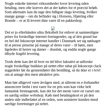
Nogle enkelte internet virksomheder lover levering uden
betaling, men ofte kræves det at der købes for et præcist beløb.
Som alternativ kan du tage den billigste slags levering, hvilket
mange gange – om du befinder sig i Horsens, Hjørring eller
Brande – er at få leveret dine varer til en pakkeshop.
Det er jo efterhånden ultra fleksibelt for enhver at sammenligne
priser fra forskellige internet foretagender, og af den grund har
en hel del Inkoncept internet handler i Danmark set sig nødsaget
til at presse priserne på mange af deres varer – til børn, men
ligeledes til herrer og damer – drastisk, og endda nogle gange
tilbyde fragtfri levering.
Trods dette kan det til hver en tid blive lukrativt at udforske
nogle forskellige butikker på nettet efter rabat på Inkoncept clack
æggedeler før du gennemfører din bestilling, så du ikke er i tvivl
om at antage den mest attraktive pris.
Man bør alligevel være årvågen med, at såfremt en e-forhandler
annoncerer bedst i test varer for en pris som kan virke helt
fantastisk fremragende, kan det for det meste være en varsel om
en uærlig online webshop. Køb med betalingskort er på den
anden side indbefattet af en orden, som assisterer kunden imod
uærlige forretninger på nettet.