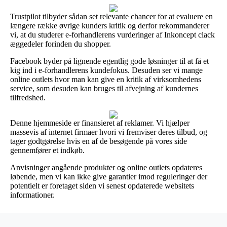
Trustpilot tilbyder sådan set relevante chancer for at evaluere en
længere række øvrige kunders kritik og derfor rekommanderer
vi, at du studerer e-forhandlerens vurderinger af Inkoncept clack
æggedeler forinden du shopper.
Facebook byder på lignende egentlig gode løsninger til at få et
kig ind i e-forhandlerens kundefokus. Desuden ser vi mange
online outlets hvor man kan give en kritik af virksomhedens
service, som desuden kan bruges til afvejning af kundernes
tilfredshed.
Denne hjemmeside er finansieret af reklamer. Vi hjælper
massevis af internet firmaer hvori vi fremviser deres tilbud, og
tager godtgørelse hvis en af de besøgende på vores side
gennemfører et indkøb.
Anvisninger angående produkter og online outlets opdateres
løbende, men vi kan ikke give garantier imod reguleringer der
potentielt er foretaget siden vi senest opdaterede websitets
informationer.