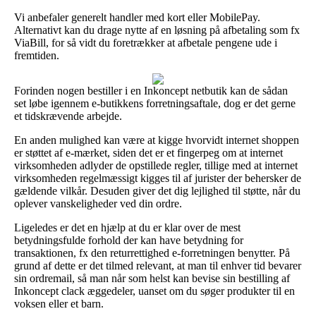
Vi anbefaler generelt handler med kort eller MobilePay.
Alternativt kan du drage nytte af en løsning på afbetaling som fx
ViaBill, for så vidt du foretrækker at afbetale pengene ude i
fremtiden.
Forinden nogen bestiller i en Inkoncept netbutik kan de sådan
set løbe igennem e-butikkens forretningsaftale, dog er det gerne
et tidskrævende arbejde.
En anden mulighed kan være at kigge hvorvidt internet shoppen
er støttet af e-mærket, siden det er et fingerpeg om at internet
virksomheden adlyder de opstillede regler, tillige med at internet
virksomheden regelmæssigt kigges til af jurister der behersker de
gældende vilkår. Desuden giver det dig lejlighed til støtte, når du
oplever vanskeligheder ved din ordre.
Ligeledes er det en hjælp at du er klar over de mest
betydningsfulde forhold der kan have betydning for
transaktionen, fx den returrettighed e-forretningen benytter. På
grund af dette er det tilmed relevant, at man til enhver tid bevarer
sin ordremail, så man når som helst kan bevise sin bestilling af
Inkoncept clack æggedeler, uanset om du søger produkter til en
voksen eller et barn.