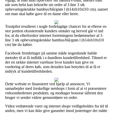
vigtigt, at man altid opbevarer sin faktura e-mail, således man
når som helst kan bekræfte sin ordre af J-line 3 stk
opbevaringskrukke bambus/blå/grøn l (h14xb10xl10 cm), uanset
om man skal købe gave til en dame eller herre.
Trustpilot resulterer i nogle fordelagtige chancer for at efterse en
stor portion eksisterende kunders omtaler og herved går vi ind
for, at du efterforsker internet forretningens bedømmelser af J-
line 3 stk opbevaringskrukke bambus/blå/grøn l (h14xb10xl10
cm) før du køber.
Facebook frembringer på samme måde nogenlunde habile
metoder til at få indblik i e-handlens kundetilfredshed. Tilmed er
der en række internet varehuse hvor kunder kan give en
vurdering af deres køb, som desuden kan benyttes til at få et
indtryk af kundetilfredsheden.
Dette website er finansieret ved hjælp af annoncer. Vi
samarbejder med forskellige netshops i form af at vi præsenterer
virksomhedernes produkter, og modtager honorar såfremt den
bruger vi sender videre gennemfører en ordre.
Viden vedrørende varer og internet shops vedligeholdes fra tid til
anden, men vi kan ikke give garantier imod justeringer der måtte