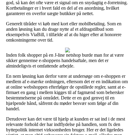
god, så kan det ofte være et signal om en snydagtig e-forretning.
Kortbetalinger er i hvert fald en del af en anordning, hvilket
garanterer en overfor uægte butikker på nettet.
Generelt tilråder vi køb med kort eller mobilbetaling. Som en
anden løsning kan du drage nytte af et afdragstilbud som
eksempelvis ViaBill, i tilfælde af at du higer efter at honorere
omkostningerne over tid.
Inden folk shopper på en J-line netshop burde man for at være
sikker gennemse e-shoppens handelsaftale, men det er
almindeligvis et omfattende arbejde.
En nem løsning kan derfor være at undersøge om e-shoppen er
medlem af e-mærke ordningen, eftersom det er en indikation om
at online webshoppen efterfølger de opstillede regler, samt at e-
firmaet en gang i mellem kigges til af fagmænd som behersker
bestemmelserne på området. Dette er en god genvej til en
hjælpende hånd, såfremt du møder besvær som følge af din
handel.
Derudover kan det være til hjælp at kunden er sat ind i de mest
relevante forhold der har indflydelse på handlen, som fx den
byttepolitik internet virksomheden bruger. Her er det ligeledes