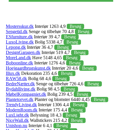
Mostersskur.dk
Interiør 1263 4,9
Besøg
Sengetid.dk
Senge og tilbehør 70 4,8
Besøg
ESfurniture.dk
Interiør 39 4,7
Besøg
LuxoLiving.dk
Bolig 5338 4,7
Besøg
Lepong.dk
Interiør 36 4,7
Besøg
DesignGaragen.dk
Interiør 519 4,7
Besøg
MoreLand.dk
Have 5148 4,65
Besøg
Boboonline.dk
Interiør 1276 4,6
Besøg
Hoejgaardbrugskunst.dk
Interiør 20 4,6
Besøg
Illux.dk
Dekoration 235 4,6
Besøg
RAW58.dk
Bolig 68 4,6
Besøg
BedreNætter.dk
Senge og tilbehør 726 4,6
Besøg
Bydahlliving.dk
Bolig 98 4,5
Besøg
MøbelKompagniet.dk
Bolig 239 4,5
Besøg
Plantetorvet.dk
Planter og blomster 6440 4,45
Besøg
TrendyLiving.dk
Interiør 1306 4,4
Besøg
ModernRoom.dk
Interiør 175 4,4
Besøg
LuxLight.dk
Belysning 18 4,3
Besøg
NiceWall.dk
Wallstickers 215 4,2
Besøg
Unishop.nu
Interiør 6 4,1
Besøg