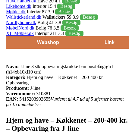
HaveHandel.dk
Have 20 4,1
Besøg
Likehome.dk
Interiør 15 4
Besøg
Møbler.dk
Interiør 87 3,9
Besøg
Wallstickerland.dk
Wallstickers 59 3,9
Besøg
Nordlyhome.dk
Bolig 41 3,8
Besøg
MøbelNord.dk
Bolig 76 3,5
Besøg
XL-Møbler.dk
Interiør 211 3,3
Besøg
Webshop
Link
Navn:
J-line 3 stk opbevaringskrukke bambus/blå/grøn l
(h14xb10xl10 cm)
Kategori:
Hjem og have – Køkkenet – 200-400 kr. –
Opbevaring
Producent:
J-line
Varenummer:
310881
EAN:
5415203903655
Vurderet til 4.7 ud af 5 stjerner baseret
på 15 anmeldelser
Hjem og have – Køkkenet – 200-400 kr.
– Opbevaring fra J-line