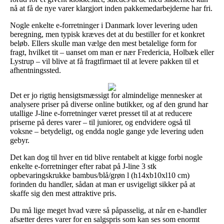
nå at få de nye varer klargjort inden pakkemedarbejderne har fri.
Nogle enkelte e-forretninger i Danmark lover levering uden
beregning, men typisk kræves det at du bestiller for et konkret
beløb. Ellers skulle man vælge den mest betalelige form for
fragt, hvilket tit – uanset om man er nær Fredericia, Holbæk eller
Lystrup – vil blive at få fragtfirmaet til at levere pakken til et
afhentningssted.
Det er jo rigtig hensigtsmæssigt for almindelige mennesker at
analysere priser på diverse online butikker, og af den grund har
utallige J-line e-forretninger været presset til at at reducere
priserne på deres varer – til juniorer, og endvidere også til
voksne – betydeligt, og endda nogle gange yde levering uden
gebyr.
Det kan dog til hver en tid blive rentabelt at kigge forbi nogle
enkelte e-forretninger efter rabat på J-line 3 stk
opbevaringskrukke bambus/blå/grøn l (h14xb10xl10 cm)
forinden du handler, sådan at man er usvigeligt sikker på at
skaffe sig den mest attraktive pris.
Du må lige meget hvad være så påpasselig, at når en e-handler
afsætter deres varer for en salgspris som kan ses som enormt