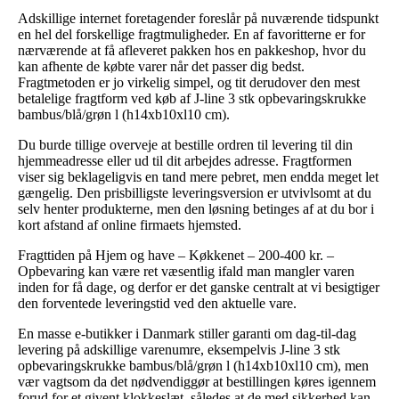
Adskillige internet foretagender foreslår på nuværende tidspunkt
en hel del forskellige fragtmuligheder. En af favoritterne er for
nærværende at få afleveret pakken hos en pakkeshop, hvor du
kan afhente de købte varer når det passer dig bedst.
Fragtmetoden er jo virkelig simpel, og tit derudover den mest
betalelige fragtform ved køb af J-line 3 stk opbevaringskrukke
bambus/blå/grøn l (h14xb10xl10 cm).
Du burde tillige overveje at bestille ordren til levering til din
hjemmeadresse eller ud til dit arbejdes adresse. Fragtformen
viser sig beklageligvis en tand mere pebret, men endda meget let
gængelig. Den prisbilligste leveringsversion er utvivlsomt at du
selv henter produkterne, men den løsning betinges af at du bor i
kort afstand af online firmaets hjemsted.
Fragttiden på Hjem og have – Køkkenet – 200-400 kr. –
Opbevaring kan være ret væsentlig ifald man mangler varen
inden for få dage, og derfor er det ganske centralt at vi besigtiger
den forventede leveringstid ved den aktuelle vare.
En masse e-butikker i Danmark stiller garanti om dag-til-dag
levering på adskillige varenumre, eksempelvis J-line 3 stk
opbevaringskrukke bambus/blå/grøn l (h14xb10xl10 cm), men
vær vagtsom da det nødvendiggør at bestillingen køres igennem
forud for et givent klokkeslæt, således at de med sikkerhed kan