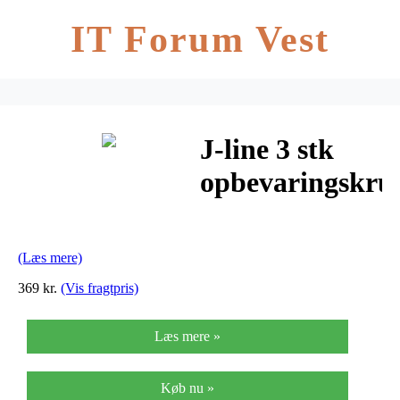
IT Forum Vest
J-line 3 stk
opbevaringskru
bambus/blå/grø
l (h14xb10xl10
(Læs mere)
cm)
369 kr.
(Vis fragtpris)
Læs mere »
Køb nu »