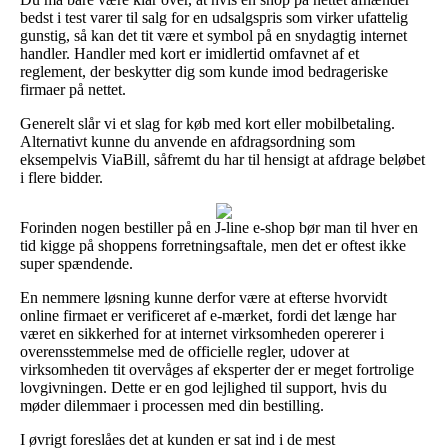
bedst i test varer til salg for en udsalgspris som virker ufattelig
gunstig, så kan det tit være et symbol på en snydagtig internet
handler. Handler med kort er imidlertid omfavnet af et
reglement, der beskytter dig som kunde imod bedrageriske
firmaer på nettet.
Generelt slår vi et slag for køb med kort eller mobilbetaling.
Alternativt kunne du anvende en afdragsordning som
eksempelvis ViaBill, såfremt du har til hensigt at afdrage beløbet
i flere bidder.
Forinden nogen bestiller på en J-line e-shop bør man til hver en
tid kigge på shoppens forretningsaftale, men det er oftest ikke
super spændende.
En nemmere løsning kunne derfor være at efterse hvorvidt
online firmaet er verificeret af e-mærket, fordi det længe har
været en sikkerhed for at internet virksomheden opererer i
overensstemmelse med de officielle regler, udover at
virksomheden tit overvåges af eksperter der er meget fortrolige
lovgivningen. Dette er en god lejlighed til support, hvis du
møder dilemmaer i processen med din bestilling.
I øvrigt foreslåes det at kunden er sat ind i de mest