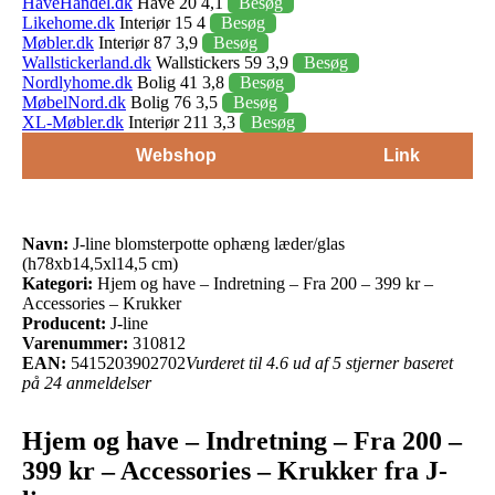
HaveHandel.dk
Have 20 4,1
Besøg
Likehome.dk
Interiør 15 4
Besøg
Møbler.dk
Interiør 87 3,9
Besøg
Wallstickerland.dk
Wallstickers 59 3,9
Besøg
Nordlyhome.dk
Bolig 41 3,8
Besøg
MøbelNord.dk
Bolig 76 3,5
Besøg
XL-Møbler.dk
Interiør 211 3,3
Besøg
Webshop
Link
Navn:
J-line blomsterpotte ophæng læder/glas
(h78xb14,5xl14,5 cm)
Kategori:
Hjem og have – Indretning – Fra 200 – 399 kr –
Accessories – Krukker
Producent:
J-line
Varenummer:
310812
EAN:
5415203902702
Vurderet til 4.6 ud af 5 stjerner baseret
på 24 anmeldelser
Hjem og have – Indretning – Fra 200 –
399 kr – Accessories – Krukker fra J-