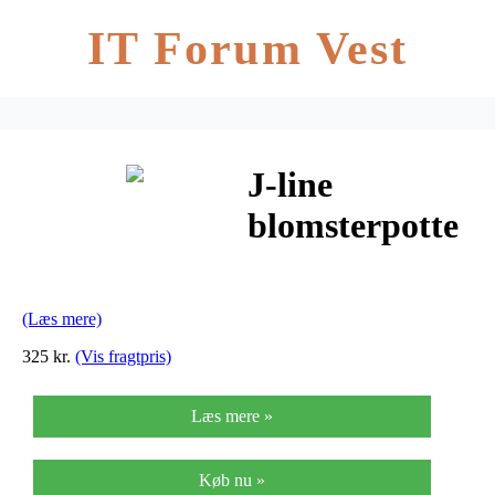
IT Forum Vest
J-line
blomsterpotte
ophæng
læder/glas
(Læs mere)
(h78xb14,5xl14,
325 kr.
(Vis fragtpris)
cm)
Læs mere »
Køb nu »