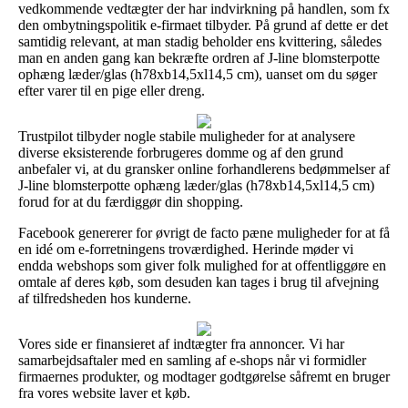
vedkommende vedtægter der har indvirkning på handlen, som fx
den ombytningspolitik e-firmaet tilbyder. På grund af dette er det
samtidig relevant, at man stadig beholder ens kvittering, således
man en anden gang kan bekræfte ordren af J-line blomsterpotte
ophæng læder/glas (h78xb14,5xl14,5 cm), uanset om du søger
efter varer til en pige eller dreng.
Trustpilot tilbyder nogle stabile muligheder for at analysere
diverse eksisterende forbrugeres domme og af den grund
anbefaler vi, at du gransker online forhandlerens bedømmelser af
J-line blomsterpotte ophæng læder/glas (h78xb14,5xl14,5 cm)
forud for at du færdiggør din shopping.
Facebook genererer for øvrigt de facto pæne muligheder for at få
en idé om e-forretningens troværdighed. Herinde møder vi
endda webshops som giver folk mulighed for at offentliggøre en
omtale af deres køb, som desuden kan tages i brug til afvejning
af tilfredsheden hos kunderne.
Vores side er finansieret af indtægter fra annoncer. Vi har
samarbejdsaftaler med en samling af e-shops når vi formidler
firmaernes produkter, og modtager godtgørelse såfremt en bruger
fra vores website laver et køb.