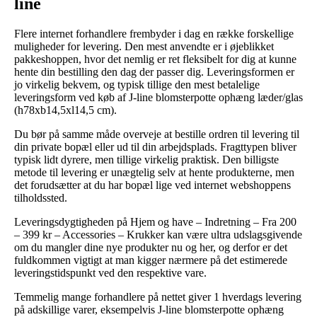
line
Flere internet forhandlere frembyder i dag en række forskellige
muligheder for levering. Den mest anvendte er i øjeblikket
pakkeshoppen, hvor det nemlig er ret fleksibelt for dig at kunne
hente din bestilling den dag der passer dig. Leveringsformen er
jo virkelig bekvem, og typisk tillige den mest betalelige
leveringsform ved køb af J-line blomsterpotte ophæng læder/glas
(h78xb14,5xl14,5 cm).
Du bør på samme måde overveje at bestille ordren til levering til
din private bopæl eller ud til din arbejdsplads. Fragttypen bliver
typisk lidt dyrere, men tillige virkelig praktisk. Den billigste
metode til levering er unægtelig selv at hente produkterne, men
det forudsætter at du har bopæl lige ved internet webshoppens
tilholdssted.
Leveringsdygtigheden på Hjem og have – Indretning – Fra 200
– 399 kr – Accessories – Krukker kan være ultra udslagsgivende
om du mangler dine nye produkter nu og her, og derfor er det
fuldkommen vigtigt at man kigger nærmere på det estimerede
leveringstidspunkt ved den respektive vare.
Temmelig mange forhandlere på nettet giver 1 hverdags levering
på adskillige varer, eksempelvis J-line blomsterpotte ophæng