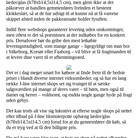
læder/glas (h78xb14,5xl14,5 cm), men glem ikke at det
påkræver at handlen gemmenføres forinden et bestemt
klokkeslæt, så at de har udsigt til at kunne nå at få varerne
skippet afsted inden de pakkeansatte holder fyraften.
Indtil flere webshops garanterer levering uden omkostninger,
men oftest er det så præmissen at der indkøbes for en konkret
pris. Derudover bør du gribe den mest letkøbte
leveringsmulighed, som mange gange – ligegyldigt om man bor
i Silkeborg, Korsør eller Faaborg – vil blive at få fragtmanden til
at levere dine varer til et afhentningssted.
Det er i dag meget smart for købere at finde frem til de bedste
priser i blandt diverse internet virksomheder, og så har en lang
række J-line internet shops set sig tvunget til at sænke
salgsværdien på mange af deres varer – til børn, men også til
damer og herrer – voldsomt, og endda nogle gange byde på fragt
uden gebyr.
Det kan trods alt vise sig lukrativt at efterse nogle shops på nettet
efter tilbud på J-line blomsterpotte ophæng læder/glas
(h78xb14,5xl14,5 cm) forud for at du gennemfører dit køb, så
du er tryg ved at få den billigste pris.
Du må bare være klar over, at hvis en shop på nettet afhænder