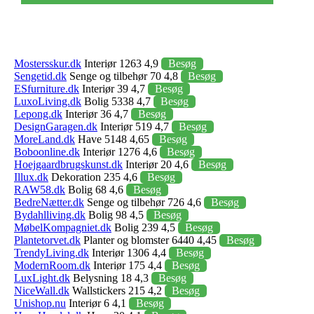
Mostersskur.dk
Interiør 1263 4,9
Besøg
Sengetid.dk
Senge og tilbehør 70 4,8
Besøg
ESfurniture.dk
Interiør 39 4,7
Besøg
LuxoLiving.dk
Bolig 5338 4,7
Besøg
Lepong.dk
Interiør 36 4,7
Besøg
DesignGaragen.dk
Interiør 519 4,7
Besøg
MoreLand.dk
Have 5148 4,65
Besøg
Boboonline.dk
Interiør 1276 4,6
Besøg
Hoejgaardbrugskunst.dk
Interiør 20 4,6
Besøg
Illux.dk
Dekoration 235 4,6
Besøg
RAW58.dk
Bolig 68 4,6
Besøg
BedreNætter.dk
Senge og tilbehør 726 4,6
Besøg
Bydahlliving.dk
Bolig 98 4,5
Besøg
MøbelKompagniet.dk
Bolig 239 4,5
Besøg
Plantetorvet.dk
Planter og blomster 6440 4,45
Besøg
TrendyLiving.dk
Interiør 1306 4,4
Besøg
ModernRoom.dk
Interiør 175 4,4
Besøg
LuxLight.dk
Belysning 18 4,3
Besøg
NiceWall.dk
Wallstickers 215 4,2
Besøg
Unishop.nu
Interiør 6 4,1
Besøg