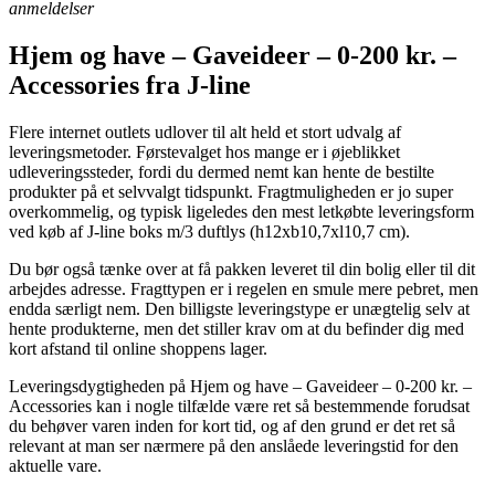
anmeldelser
Hjem og have – Gaveideer – 0-200 kr. –
Accessories fra J-line
Flere internet outlets udlover til alt held et stort udvalg af
leveringsmetoder. Førstevalget hos mange er i øjeblikket
udleveringssteder, fordi du dermed nemt kan hente de bestilte
produkter på et selvvalgt tidspunkt. Fragtmuligheden er jo super
overkommelig, og typisk ligeledes den mest letkøbte leveringsform
ved køb af J-line boks m/3 duftlys (h12xb10,7xl10,7 cm).
Du bør også tænke over at få pakken leveret til din bolig eller til dit
arbejdes adresse. Fragttypen er i regelen en smule mere pebret, men
endda særligt nem. Den billigste leveringstype er unægtelig selv at
hente produkterne, men det stiller krav om at du befinder dig med
kort afstand til online shoppens lager.
Leveringsdygtigheden på Hjem og have – Gaveideer – 0-200 kr. –
Accessories kan i nogle tilfælde være ret så bestemmende forudsat
du behøver varen inden for kort tid, og af den grund er det ret så
relevant at man ser nærmere på den anslåede leveringstid for den
aktuelle vare.