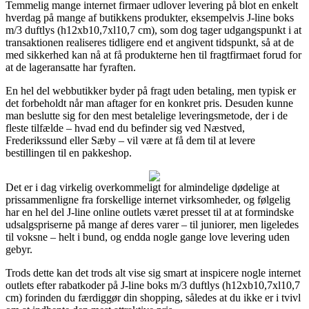
Temmelig mange internet firmaer udlover levering på blot en enkelt
hverdag på mange af butikkens produkter, eksempelvis J-line boks
m/3 duftlys (h12xb10,7xl10,7 cm), som dog tager udgangspunkt i at
transaktionen realiseres tidligere end et angivent tidspunkt, så at de
med sikkerhed kan nå at få produkterne hen til fragtfirmaet forud for
at de lageransatte har fyraften.
En hel del webbutikker byder på fragt uden betaling, men typisk er
det forbeholdt når man aftager for en konkret pris. Desuden kunne
man beslutte sig for den mest betalelige leveringsmetode, der i de
fleste tilfælde – hvad end du befinder sig ved Næstved,
Frederikssund eller Sæby – vil være at få dem til at levere
bestillingen til en pakkeshop.
Det er i dag virkelig overkommeligt for almindelige dødelige at
prissammenligne fra forskellige internet virksomheder, og følgelig
har en hel del J-line online outlets været presset til at at formindske
udsalgspriserne på mange af deres varer – til juniorer, men ligeledes
til voksne – helt i bund, og endda nogle gange love levering uden
gebyr.
Trods dette kan det trods alt vise sig smart at inspicere nogle internet
outlets efter rabatkoder på J-line boks m/3 duftlys (h12xb10,7xl10,7
cm) forinden du færdiggør din shopping, således at du ikke er i tvivl