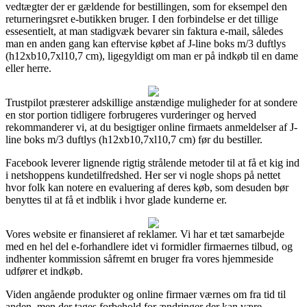
vedtægter der er gældende for bestillingen, som for eksempel den
returneringsret e-butikken bruger. I den forbindelse er det tillige
essesentielt, at man stadigvæk bevarer sin faktura e-mail, således
man en anden gang kan eftervise købet af J-line boks m/3 duftlys
(h12xb10,7xl10,7 cm), ligegyldigt om man er på indkøb til en dame
eller herre.
Trustpilot præsterer adskillige anstændige muligheder for at sondere
en stor portion tidligere forbrugeres vurderinger og herved
rekommanderer vi, at du besigtiger online firmaets anmeldelser af J-
line boks m/3 duftlys (h12xb10,7xl10,7 cm) før du bestiller.
Facebook leverer lignende rigtig strålende metoder til at få et kig ind
i netshoppens kundetilfredshed. Her ser vi nogle shops på nettet
hvor folk kan notere en evaluering af deres køb, som desuden bør
benyttes til at få et indblik i hvor glade kunderne er.
Vores website er finansieret af reklamer. Vi har et tæt samarbejde
med en hel del e-forhandlere idet vi formidler firmaernes tilbud, og
indhenter kommission såfremt en bruger fra vores hjemmeside
udfører et indkøb.
Viden angående produkter og online firmaer værnes om fra tid til
anden, men der tages forbehold for ændringer der kan være