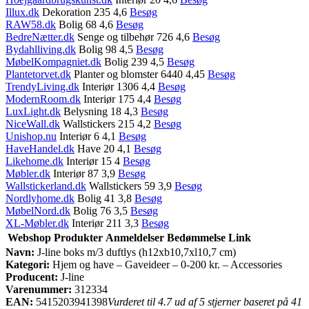
Illux.dk
Dekoration 235 4,6
Besøg
RAW58.dk
Bolig 68 4,6
Besøg
BedreNætter.dk
Senge og tilbehør 726 4,6
Besøg
Bydahlliving.dk
Bolig 98 4,5
Besøg
MøbelKompagniet.dk
Bolig 239 4,5
Besøg
Plantetorvet.dk
Planter og blomster 6440 4,45
Besøg
TrendyLiving.dk
Interiør 1306 4,4
Besøg
ModernRoom.dk
Interiør 175 4,4
Besøg
LuxLight.dk
Belysning 18 4,3
Besøg
NiceWall.dk
Wallstickers 215 4,2
Besøg
Unishop.nu
Interiør 6 4,1
Besøg
HaveHandel.dk
Have 20 4,1
Besøg
Likehome.dk
Interiør 15 4
Besøg
Møbler.dk
Interiør 87 3,9
Besøg
Wallstickerland.dk
Wallstickers 59 3,9
Besøg
Nordlyhome.dk
Bolig 41 3,8
Besøg
MøbelNord.dk
Bolig 76 3,5
Besøg
XL-Møbler.dk
Interiør 211 3,3
Besøg
Webshop
Produkter
Anmeldelser
Bedømmelse
Link
Navn:
J-line boks m/3 duftlys (h12xb10,7xl10,7 cm)
Kategori:
Hjem og have – Gaveideer – 0-200 kr. – Accessories
Producent:
J-line
Varenummer:
312334
EAN:
5415203941398
Vurderet til 4.7 ud af 5 stjerner baseret på 41