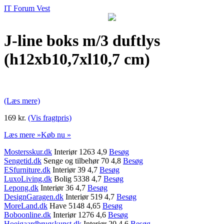
IT Forum Vest
J-line boks m/3 duftlys
(h12xb10,7xl10,7 cm)
(Læs mere)
169 kr.
(Vis fragtpris)
Læs mere »
Køb nu »
Mostersskur.dk
Interiør 1263 4,9
Besøg
Sengetid.dk
Senge og tilbehør 70 4,8
Besøg
ESfurniture.dk
Interiør 39 4,7
Besøg
LuxoLiving.dk
Bolig 5338 4,7
Besøg
Lepong.dk
Interiør 36 4,7
Besøg
DesignGaragen.dk
Interiør 519 4,7
Besøg
MoreLand.dk
Have 5148 4,65
Besøg
Boboonline.dk
Interiør 1276 4,6
Besøg
Hoejgaardbrugskunst.dk
Interiør 20 4,6
Besøg