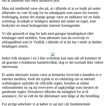
om at indhente den mest attraktive pris.
Man må imidlertid være obs på, at i tilfælde af at en butik på nettet
afhænder en vare til salg for en udsalgspris som anses for enormt
fordelagtig, kunne det mange gange være en indikator for en falsk
webshop. Kortkøb er heldigvis dækket ind under en regel, som
beskytter en imod bedrageriske internet foretagender.
Vi slår generelt et slag for køb med gængse betalingskort eller
betalinger med mobilen. Som alternativ kan du overveje et
afdragstilbud som fx ViaBill, i tilfælde af at du har i sinde at dække
betalingen senere.
Inden folk shopper i en J-line webshop kan man når alt kommer til
alt granske e-butikkens handelsvilkår, dog er det normalt ikke videre
interessant.
Et andet alternativ kunne være at bemærke hvorvidt e-handlen er e-
mærket medlem, fordi det typisk er en erklæring om at internet
webshoppen opfylder de officielle regler, foruden at online
virksomheden nu og da overværes af sagkyndige som mestrer de
gældende regler. Derudover tilbydes du mulighed for at få
assistance, for så vidt du får dilemmaer som følge af din bestilling.
For øvrigt anbefaler vi at køber er sat ind i de fundamentale