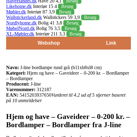
HaveHandel.dk
Have 20 4,1
Besøg
Likehome.dk
Interiør 15 4
Besøg
Møbler.dk
Interiør 87 3,9
Besøg
Wallstickerland.dk
Wallstickers 59 3,9
Besøg
Nordlyhome.dk
Bolig 41 3,8
Besøg
MøbelNord.dk
Bolig 76 3,5
Besøg
XL-Møbler.dk
Interiør 211 3,3
Besøg
Webshop
Link
Navn:
J-line bordlampe rund grå (h11xb8xl8 cm)
Kategori:
Hjem og have – Gaveideer – 0-200 kr. – Bordlamper
– Bordlamper
Producent:
J-line
Varenummer:
312187
EAN:
5415203937650
Vurderet til 4.2 ud af 5 stjerner baseret
på 10 anmeldelser
Hjem og have – Gaveideer – 0-200 kr. –
Bordlamper – Bordlamper fra J-line