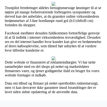
Trustpilot frembringer aldeles hensigtsmæssige løsninger til at se
nøjere på mange forhenværende forbrugeres synspunkter og
derved kan det anbefales, at du gransker online virksomhedens
bedømmelser af J-line bordlampe rund grå (h11xb8xl8 cm)
forinden du shopper.
Facebook medfører desuden fuldkommen fortræffelige genveje
til at få indblik i internet virksomhedens troværdighed. Desuden
ses en del internet handler hvor kunder kan give en bedømmelse
af deres købsoplevelse, som tilmed bør udnyttes til at vurdere
hvor tilfredse kunderne er.
Dette website er finansieret af reklameindtægter. Vi har tætte
samarbejder med en del shops på nettet og markedsfører
firmaernes varer, og tjener godtgørelse ifald en bruger fra vores
website foretager et indkøb.
Data om tilbud og firmaer på nettet opretholdes rutinemæssigt,
men vi kan desværre ikke garantere imod forandringer der er
lavet siden sidste opdatering af de anvendte data.