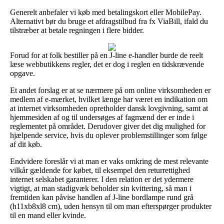
Generelt anbefaler vi køb med betalingskort eller MobilePay.
Alternativt bør du bruge et afdragstilbud fra fx ViaBill, ifald du
tilstræber at betale regningen i flere bidder.
Forud for at folk bestiller på en J-line e-handler burde de reelt
læse webbutikkens regler, det er dog i reglen en tidskrævende
opgave.
Et andet forslag er at se nærmere på om online virksomheden er
medlem af e-mærket, hvilket længe har været en indikation om
at internet virksomheden opretholder dansk lovgivning, samt at
hjemmesiden af og til undersøges af fagmænd der er inde i
reglementet på området. Derudover giver det dig mulighed for
hjælpende service, hvis du oplever problemstillinger som følge
af dit køb.
Endvidere foreslår vi at man er vaks omkring de mest relevante
vilkår gældende for købet, til eksempel den returrettighed
internet selskabet garanterer. I den relation er det ydermere
vigtigt, at man stadigvæk beholder sin kvittering, så man i
fremtiden kan påvise handlen af J-line bordlampe rund grå
(h11xb8xl8 cm), uden hensyn til om man efterspørger produkter
til en mand eller kvinde.