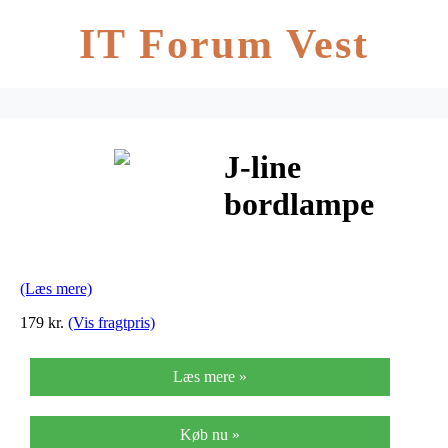
IT Forum Vest
J-line
bordlampe
rund grå
(h11xb8xl8
(Læs mere)
cm)
179 kr.
(Vis fragtpris)
Læs mere »
Køb nu »