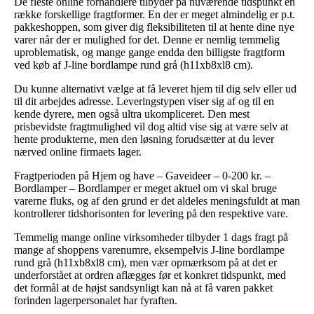
De fleste online forhandlere tilbyder på nuværende tidspunkt en
række forskellige fragtformer. En der er meget almindelig er p.t.
pakkeshoppen, som giver dig fleksibiliteten til at hente dine nye
varer når der er mulighed for det. Denne er nemlig temmelig
uproblematisk, og mange gange endda den billigste fragtform
ved køb af J-line bordlampe rund grå (h11xb8xl8 cm).
Du kunne alternativt vælge at få leveret hjem til dig selv eller ud
til dit arbejdes adresse. Leveringstypen viser sig af og til en
kende dyrere, men også ultra ukompliceret. Den mest
prisbevidste fragtmulighed vil dog altid vise sig at være selv at
hente produkterne, men den løsning forudsætter at du lever
nærved online firmaets lager.
Fragtperioden på Hjem og have – Gaveideer – 0-200 kr. –
Bordlamper – Bordlamper er meget aktuel om vi skal bruge
varerne fluks, og af den grund er det aldeles meningsfuldt at man
kontrollerer tidshorisonten for levering på den respektive vare.
Temmelig mange online virksomheder tilbyder 1 dags fragt på
mange af shoppens varenumre, eksempelvis J-line bordlampe
rund grå (h11xb8xl8 cm), men vær opmærksom på at det er
underforstået at ordren aflægges før et konkret tidspunkt, med
det formål at de højst sandsynligt kan nå at få varen pakket
forinden lagerpersonalet har fyraften.