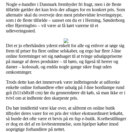
Nogle e-handler i Danmark frembyder fri fragt, men i de fleste
tilfælde gælder det kun hvis der aftages for en konkret pris. Som
alternativ skal du overveje den mest prisbevidste leveringstype,
som i de fleste tilfælde – uanset om du er i Herning, Sønderborg
eller Bjerringbro – vil være at få kørt varerne til et
udleveringssted.
Det er jo efterhånden yderst enkelt for alle og enhver at søge sig
frem til priser fra flere online selskaber, og ergo har flere J-line
online forretninger set sig nødsaget til at tvinge udsalgspriserne
på mange af deres produkter – til børn, og ligeså til herrer og
damer – kolossalt, og endda nogle gange sikre fragt uden
omkostninger.
Trods dette kan det immervæk være indbringende at udforske
enkelte online forhandlere efter udsalg på J-line bordlampe rund
grå (h11xb8xl8 cm) før du gennemfører dit køb, så man ikke er i
tvivl om at indhente den skarpeste pris.
Du bør imidlertid være klar over, at såfremt en online butik
tilbyder deres varer for en pris der virker ekstraordinært letkøbt,
så burde det ofte være et bevis på en fup e-butik. Kortbestillinger
er dog en del af en lovbestemmelse, som hjælper køber imod
uoprigtige forhandlere på nettet.