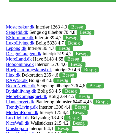
Mostersskur.dk
Interiør 1263 4,9
Besøg
Sengetid.dk
Senge og tilbehør 70 4,8
Besøg
ESfurniture.dk
Interiør 39 4,7
Besøg
LuxoLiving.dk
Bolig 5338 4,7
Besøg
Lepong.dk
Interiør 36 4,7
Besøg
DesignGaragen.dk
Interiør 519 4,7
Besøg
MoreLand.dk
Have 5148 4,65
Besøg
Boboonline.dk
Interiør 1276 4,6
Besøg
Hoejgaardbrugskunst.dk
Interiør 20 4,6
Besøg
Illux.dk
Dekoration 235 4,6
Besøg
RAW58.dk
Bolig 68 4,6
Besøg
BedreNætter.dk
Senge og tilbehør 726 4,6
Besøg
Bydahlliving.dk
Bolig 98 4,5
Besøg
MøbelKompagniet.dk
Bolig 239 4,5
Besøg
Plantetorvet.dk
Planter og blomster 6440 4,45
Besøg
TrendyLiving.dk
Interiør 1306 4,4
Besøg
ModernRoom.dk
Interiør 175 4,4
Besøg
LuxLight.dk
Belysning 18 4,3
Besøg
NiceWall.dk
Wallstickers 215 4,2
Besøg
Unishop.nu
Interiør 6 4,1
Besøg