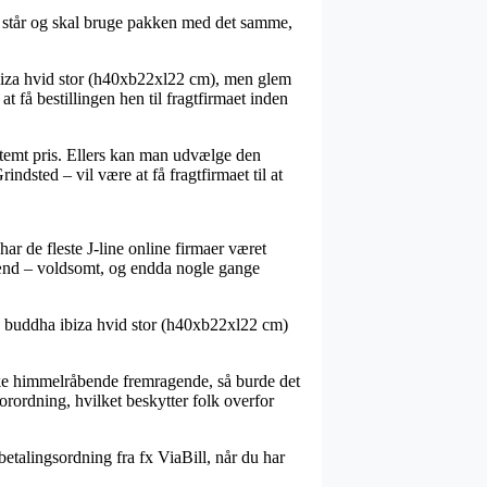
 står og skal bruge pakken med det samme,
 ibiza hvid stor (h40xb22xl22 cm), men glem
t få bestillingen hen til fragtfirmaet inden
estemt pris. Ellers kan man udvælge den
ndsted – vil være at få fragtfirmaet til at
ar de fleste J-line online firmaer været
g mænd – voldsomt, og endda nogle gange
ine buddha ibiza hvid stor (h40xb22xl22 cm)
irke himmelråbende fremragende, så burde det
orordning, hvilket beskytter folk overfor
betalingsordning fra fx ViaBill, når du har