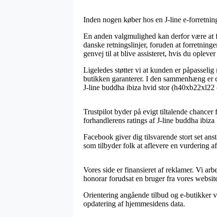
Inden nogen køber hos en J-line e-forretnin
En anden valgmulighed kan derfor være at fi
danske retningslinjer, foruden at forretning
genvej til at blive assisteret, hvis du opleve
Ligeledes støtter vi at kunden er påpasseli
butikken garanterer. I den sammenhæng er de
J-line buddha ibiza hvid stor (h40xb22xl22
Trustpilot byder på evigt tiltalende chancer 
forhandlerens ratings af J-line buddha ibiza
Facebook giver dig tilsvarende stort set ans
som tilbyder folk at aflevere en vurdering af
Vores side er finansieret af reklamer. Vi ar
honorar forudsat en bruger fra vores website 
Orientering angående tilbud og e-butikker ve
opdatering af hjemmesidens data.