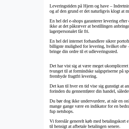
Leveringstiden på Hjem og have – Indretni
og af den grund er det naturligvis klogt a
En hel del e-shops garanterer levering efte
ikke at det påkræver at bestillingen anbringe
lagerpersonalet får fri.
En hel del internet forhandlere sikrer porto
billigste mulighed for levering, hvilket ofte
bringe din ordre til et udleveringssted.
Det har vist sig at være meget ukompliceret f
tvunget til at formindske salgspriserne på s
frembyde fragtfri levering.
Det kan til hver en tid vise sig gunstigt at
forinden du gennemfører din handel, således a
Du bør dog ikke undervurdere, at når en onl
mange gange være en indikator for en bedrage
fup netshops.
Vi foreslår generelt køb med betalingskort e
til hensigt at afbetale betalingen senere.