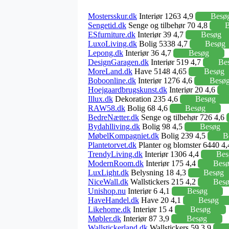
Mostersskur.dk
Interiør 1263 4,9
Besø
Sengetid.dk
Senge og tilbehør 70 4,8
B
ESfurniture.dk
Interiør 39 4,7
Besøg
LuxoLiving.dk
Bolig 5338 4,7
Besøg
Lepong.dk
Interiør 36 4,7
Besøg
DesignGaragen.dk
Interiør 519 4,7
Be
MoreLand.dk
Have 5148 4,65
Besøg
Boboonline.dk
Interiør 1276 4,6
Besø
Hoejgaardbrugskunst.dk
Interiør 20 4,6
Illux.dk
Dekoration 235 4,6
Besøg
RAW58.dk
Bolig 68 4,6
Besøg
BedreNætter.dk
Senge og tilbehør 726 4,6
Bydahlliving.dk
Bolig 98 4,5
Besøg
MøbelKompagniet.dk
Bolig 239 4,5
B
Plantetorvet.dk
Planter og blomster 6440 4
TrendyLiving.dk
Interiør 1306 4,4
Bes
ModernRoom.dk
Interiør 175 4,4
Bes
LuxLight.dk
Belysning 18 4,3
Besøg
NiceWall.dk
Wallstickers 215 4,2
Bes
Unishop.nu
Interiør 6 4,1
Besøg
HaveHandel.dk
Have 20 4,1
Besøg
Likehome.dk
Interiør 15 4
Besøg
Møbler.dk
Interiør 87 3,9
Besøg
Wallstickerland.dk
Wallstickers 59 3,9