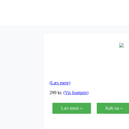
(Læs mere)
299 kr.
(Vis fragtpris)
Læs mere »
Køb nu »