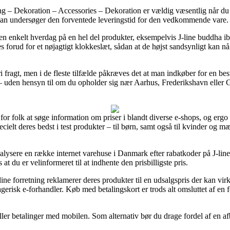
ng – Dekoration – Accessories – Dekoration er vældig væsentlig når du
t man undersøger den forventede leveringstid for den vedkommende vare.
r en enkelt hverdag på en hel del produkter, eksempelvis J-line buddha
s forud for et nøjagtigt klokkeslæt, sådan at de højst sandsynligt kan nå a
fri fragt, men i de fleste tilfælde påkræves det at man indkøber for en b
 – uden hensyn til om du opholder sig nær Aarhus, Frederikshavn eller Gri
or folk at søge information om priser i blandt diverse e-shops, og ergo h
pecielt deres bedst i test produkter – til børn, samt også til kvinder o
 analysere en række internet varehuse i Danmark efter rabatkoder på J-l
t du er velinformeret til at indhente den prisbilligste pris.
ine forretning reklamerer deres produkter til en udsalgspris der kan v
risk e-forhandler. Køb med betalingskort er trods alt omsluttet af en f
ller betalinger med mobilen. Som alternativ bør du drage fordel af en af