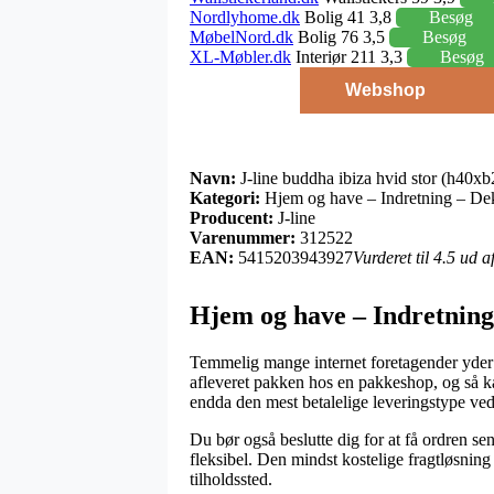
Nordlyhome.dk
Bolig 41 3,8
Besøg
MøbelNord.dk
Bolig 76 3,5
Besøg
XL-Møbler.dk
Interiør 211 3,3
Besøg
Webshop
Navn:
J-line buddha ibiza hvid stor (h40x
Kategori:
Hjem og have – Indretning – Dek
Producent:
J-line
Varenummer:
312522
EAN:
5415203943927
Vurderet til 4.5 ud 
Hjem og have – Indretning 
Temmelig mange internet foretagender yder i
afleveret pakken hos en pakkeshop, og så kan
endda den mest betalelige leveringstype ved
Du bør også beslutte dig for at få ordren sen
fleksibel. Den mindst kostelige fragtløsning
tilholdssted.