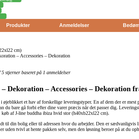
Produkter
Anmeldelser
Bedøm
b22xl22 cm)
oration – Accessories – Dekoration
af 5 stjerner baseret på 1 anmeldelser
– Dekoration – Accessories – Dekoration fr
 øjeblikket et hav af forskellige leveringstyper. En af dem der er mest
 du bare gå forbi efter dine varer præcis når det passer dig. Leveringsty
 køb af J-line buddha ibiza hvid stor (h40xb22xl22 cm).
dt til din bolig eller til adressen hvor du arbejder. Den er sædvanligvis 
 er uden tvivl at hente pakken selv, men den løsning beroer på at du op