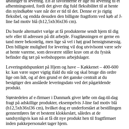
løsninger til levering. En af favoritterne er lige nu levering til et
afhentningssted, fordi det giver dig fuld fleksibilitet til at hente
din nyindkøbte vare når der er tid til det. Denne er jo rigtig
fleksibel, og endda desuden den billigste fragtform ved køb af J-
line fad motiv blå (h12,5xb36xl36 cm).
Du burde alternativt vælge at få produkterne sendt hjem til dig
selv eller til adressen på dit arbejde. Fragtløsningen er gerne en
tand mere bekostelig, men lige så vel i høj grad hensigtsmæssig.
Den billigste mulighed for levering vil dog utvivlsomt være selv
at hente varerne, som desværre stiller krav om at du fysisk
befinder dig tæt på webshoppens arbejdslager.
Leveringstidspunktet på Hjem og have – Køkkenet – 400-600
kr. kan være super vigtig ifald du står og skal bruge din ordre
lige om lidt, og af den grund er det ganske centralt at du
besigtiger den anslåede leveringsdato ved det pågældende
produkt.
Størstedelen af e-firmaer i Danmark giver løfte om dag-til-dag
fragt på adskillige produkter, eksempelvis J-line fad motiv blå
(h12,5xb36xl36 cm), hvilket dog er underforstået at bestillingen
gennemføres før et bestemt klokkeslæt, således at de
sandsynligvis kan nå at få dit nye produkt hen til fragtfirmaet
inden pakkepersonalet tager hjem.