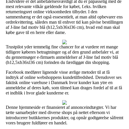
Endvidere er det anbefalelsesværdigt at du er påpasselig med de
mest relevante vilkår gældende for købet, f.eks. hvilken
returneringsret online virksomheden tilbyder. I den
sammenhæng er det også essesentielt, at man altid opbevarer ens
ordrekvittering, således man til enhver tid kan påvise bestillingen
af J-line fad motiv blå (h12,5xb36xl36 cm), hvad end man skal
købe gave til en herre eller dame.
Trustpilot yder temmelig fine chancer for at vurdere ret mange
tidligere køberes betragtninger og af den grund anbefaler vi, at
du gennemsøger e-firmaets anmeldelser af J-line fad motiv blå
(h12,5xb36xl36 cm) forinden du færdiggør din shopping.
Facebook medfører lignende visse ærlige metoder til at få
indtryk af online webshoppens kundetilfredshed. Derudover ses
faktisk online varehuse i Danmark hvor kunder kan ytre en
anmeldelse af deres køb, som tilmed kan drages fordel af til at få
et indblik i hvor glade kunderne er.
Denne hjemmeside er finansieret af annonceindtægter. Vi har
tætte samarbejder med diverse shops på nettet eftersom vi
introducerer butikkernes produkter, og opnår godtgørelse såfremt
vores brugere fuldfører en handel.