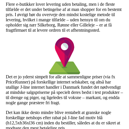
Flere e-butikker lover levering uden betaling, men i de fleste
tilfælde er det under betingelse af at man shopper for en bestemt
pris. I øvrigt bør du overveje den mindst kostelige metode til
levering, hvilket i mange tilfælde – uden hensyn til om du
opholder sig nær Silkeborg, Rønne eller Gilleleje – er at få
fragtfirmaet til at levere ordren til et afhentningssted.
Det er jo yderst simpelt for alle at sammenligne priser (via fx
PriceRunner) på forskellige internet selskaber, og altså har
utallige J-line internet handler i Danmark fundet det nødvendigt
at mindske salgspriserne på specielt deres bedst i test produkter –
til drenge og piger, og ligeledes til voksne – markant, og endda
nogle gange præstere fri fragt.
Det kan ikke desto mindre blive rentabelt at granske nogle
forskellige netshops efter rabat på J-line fad motiv blå
(h12,5xb36xl36 cm) inden du bestiller, således at du er sikret at
modtage den mest betalelige pris.