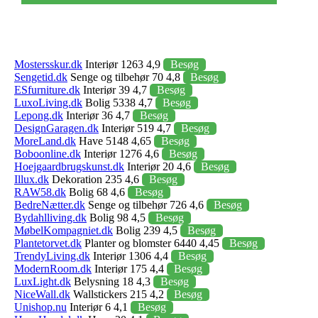
Mostersskur.dk
Interiør 1263 4,9
Besøg
Sengetid.dk
Senge og tilbehør 70 4,8
Besøg
ESfurniture.dk
Interiør 39 4,7
Besøg
LuxoLiving.dk
Bolig 5338 4,7
Besøg
Lepong.dk
Interiør 36 4,7
Besøg
DesignGaragen.dk
Interiør 519 4,7
Besøg
MoreLand.dk
Have 5148 4,65
Besøg
Boboonline.dk
Interiør 1276 4,6
Besøg
Hoejgaardbrugskunst.dk
Interiør 20 4,6
Besøg
Illux.dk
Dekoration 235 4,6
Besøg
RAW58.dk
Bolig 68 4,6
Besøg
BedreNætter.dk
Senge og tilbehør 726 4,6
Besøg
Bydahlliving.dk
Bolig 98 4,5
Besøg
MøbelKompagniet.dk
Bolig 239 4,5
Besøg
Plantetorvet.dk
Planter og blomster 6440 4,45
Besøg
TrendyLiving.dk
Interiør 1306 4,4
Besøg
ModernRoom.dk
Interiør 175 4,4
Besøg
LuxLight.dk
Belysning 18 4,3
Besøg
NiceWall.dk
Wallstickers 215 4,2
Besøg
Unishop.nu
Interiør 6 4,1
Besøg