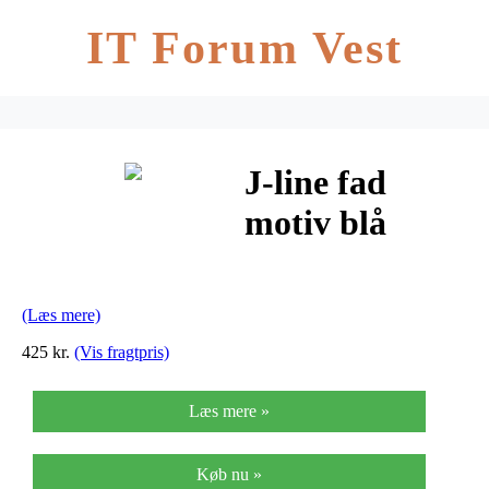
IT Forum Vest
J-line fad
motiv blå
(h12,5xb36xl36
cm)
(Læs mere)
425 kr.
(Vis fragtpris)
Læs mere »
Køb nu »