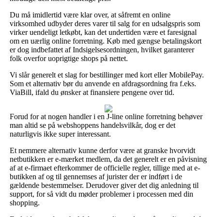
Du må imidlertid være klar over, at såfremt en online
virksomhed udbyder deres varer til salg for en udsalgspris som
virker uendeligt letkøbt, kan det undertiden være et faresignal
om en uærlig online forretning. Køb med gængse betalingskort
er dog indbefattet af Indsigelsesordningen, hvilket garanterer
folk overfor uoprigtige shops på nettet.
Vi slår generelt et slag for bestillinger med kort eller MobilePay.
Som et alternativ bør du anvende en afdragsordning fra f.eks.
ViaBill, ifald du ønsker at finansiere pengene over tid.
Forud for at nogen handler i en J-line online forretning behøver
man altid se på webshoppens handelsvilkår, dog er det
naturligvis ikke super interessant.
Et nemmere alternativ kunne derfor være at granske hvorvidt
netbutikken er e-mærket medlem, da det generelt er en påvisning
af at e-firmaet efterkommer de officielle regler, tillige med at e-
butikken af og til gennemses af jurister der er indført i de
gældende bestemmelser. Derudover giver det dig anledning til
support, for så vidt du møder problemer i processen med din
shopping.