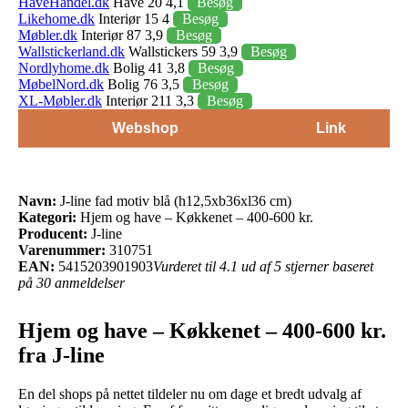
HaveHandel.dk
Have 20 4,1
Besøg
Likehome.dk
Interiør 15 4
Besøg
Møbler.dk
Interiør 87 3,9
Besøg
Wallstickerland.dk
Wallstickers 59 3,9
Besøg
Nordlyhome.dk
Bolig 41 3,8
Besøg
MøbelNord.dk
Bolig 76 3,5
Besøg
XL-Møbler.dk
Interiør 211 3,3
Besøg
Webshop
Link
Navn:
J-line fad motiv blå (h12,5xb36xl36 cm)
Kategori:
Hjem og have – Køkkenet – 400-600 kr.
Producent:
J-line
Varenummer:
310751
EAN:
5415203901903
Vurderet til 4.1 ud af 5 stjerner baseret
på 30 anmeldelser
Hjem og have – Køkkenet – 400-600 kr.
fra J-line
En del shops på nettet tildeler nu om dage et bredt udvalg af