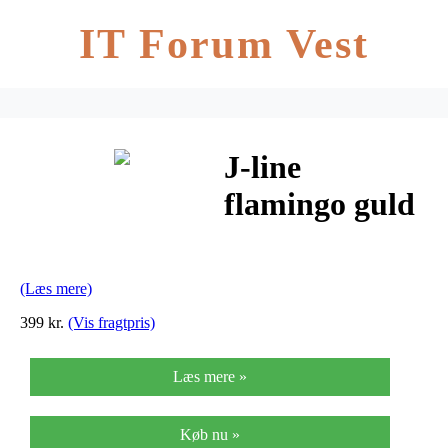
IT Forum Vest
J-line
flamingo guld
medium
(h49xb12xl20,5
(Læs mere)
cm)
399 kr.
(Vis fragtpris)
Læs mere »
Køb nu »