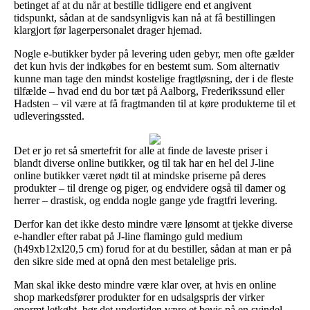
betinget af at du når at bestille tidligere end et angivent
tidspunkt, sådan at de sandsynligvis kan nå at få bestillingen
klargjort før lagerpersonalet drager hjemad.
Nogle e-butikker byder på levering uden gebyr, men ofte gælder
det kun hvis der indkøbes for en bestemt sum. Som alternativ
kunne man tage den mindst kostelige fragtløsning, der i de fleste
tilfælde – hvad end du bor tæt på Aalborg, Frederikssund eller
Hadsten – vil være at få fragtmanden til at køre produkterne til et
udleveringssted.
Det er jo ret så smertefrit for alle at finde de laveste priser i
blandt diverse online butikker, og til tak har en hel del J-line
online butikker været nødt til at mindske priserne på deres
produkter – til drenge og piger, og endvidere også til damer og
herrer – drastisk, og endda nogle gange yde fragtfri levering.
Derfor kan det ikke desto mindre være lønsomt at tjekke diverse
e-handler efter rabat på J-line flamingo guld medium
(h49xb12xl20,5 cm) forud for at du bestiller, sådan at man er på
den sikre side med at opnå den mest betalelige pris.
Man skal ikke desto mindre være klar over, at hvis en online
shop markedsfører produkter for en udsalgspris der virker
enormt letkøbt, bør det undertiden være et bevis på en svindel