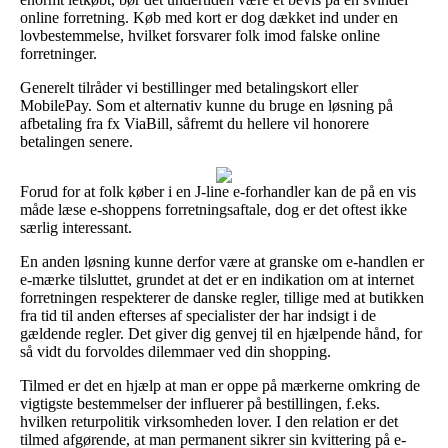
online forretning. Køb med kort er dog dækket ind under en
lovbestemmelse, hvilket forsvarer folk imod falske online
forretninger.
Generelt tilråder vi bestillinger med betalingskort eller
MobilePay. Som et alternativ kunne du bruge en løsning på
afbetaling fra fx ViaBill, såfremt du hellere vil honorere
betalingen senere.
Forud for at folk køber i en J-line e-forhandler kan de på en vis
måde læse e-shoppens forretningsaftale, dog er det oftest ikke
særlig interessant.
En anden løsning kunne derfor være at granske om e-handlen er
e-mærke tilsluttet, grundet at det er en indikation om at internet
forretningen respekterer de danske regler, tillige med at butikken
fra tid til anden efterses af specialister der har indsigt i de
gældende regler. Det giver dig genvej til en hjælpende hånd, for
så vidt du forvoldes dilemmaer ved din shopping.
Tilmed er det en hjælp at man er oppe på mærkerne omkring de
vigtigste bestemmelser der influerer på bestillingen, f.eks.
hvilken returpolitik virksomheden lover. I den relation er det
tilmed afgørende, at man permanent sikrer sin kvittering på e-