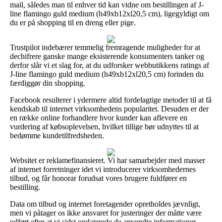
mail, således man til enhver tid kan vidne om bestillingen af J-
line flamingo guld medium (h49xb12xl20,5 cm), ligegyldigt om
du er på shopping til en dreng eller pige.
Trustpilot indebærer temmelig fremragende muligheder for at
dechifrere ganske mange eksisterende konsumenters tanker og
derfor slår vi et slag for, at du udforsker webbutikkens ratings af
J-line flamingo guld medium (h49xb12xl20,5 cm) forinden du
færdiggør din shopping.
Facebook resulterer i ydermere altid fordelagtige metoder til at få
kendskab til internet virksomhedens popularitet. Desuden er der
en række online forhandlere hvor kunder kan aflevere en
vurdering af købsoplevelsen, hvilket tillige bør udnyttes til at
bedømme kundetilfredsheden.
Websitet er reklamefinansieret. Vi har samarbejder med masser
af internet forretninger idet vi introducerer virksomhedernes
tilbud, og får honorar forudsat vores brugere fuldfører en
bestilling.
Data om tilbud og internet foretagender opretholdes jævnligt,
men vi påtager os ikke ansvaret for justeringer der måtte være
udført efter at vi sidst opdaterede de anvendte informationer.