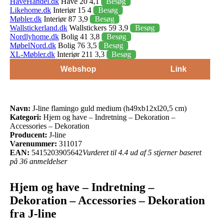
HaveHandel.dk
Have 20 4,1
Besøg
Likehome.dk
Interiør 15 4
Besøg
Møbler.dk
Interiør 87 3,9
Besøg
Wallstickerland.dk
Wallstickers 59 3,9
Besøg
Nordlyhome.dk
Bolig 41 3,8
Besøg
MøbelNord.dk
Bolig 76 3,5
Besøg
XL-Møbler.dk
Interiør 211 3,3
Besøg
Webshop
Link
Navn:
J-line flamingo guld medium (h49xb12xl20,5 cm)
Kategori:
Hjem og have – Indretning – Dekoration –
Accessories – Dekoration
Producent:
J-line
Varenummer:
311017
EAN:
5415203905642
Vurderet til 4.4 ud af 5 stjerner baseret
på 36 anmeldelser
Hjem og have – Indretning –
Dekoration – Accessories – Dekoration
fra J-line