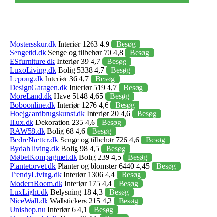
Mostersskur.dk
Interiør 1263 4,9
Besøg
Sengetid.dk
Senge og tilbehør 70 4,8
Besøg
ESfurniture.dk
Interiør 39 4,7
Besøg
LuxoLiving.dk
Bolig 5338 4,7
Besøg
Lepong.dk
Interiør 36 4,7
Besøg
DesignGaragen.dk
Interiør 519 4,7
Besøg
MoreLand.dk
Have 5148 4,65
Besøg
Boboonline.dk
Interiør 1276 4,6
Besøg
Hoejgaardbrugskunst.dk
Interiør 20 4,6
Besøg
Illux.dk
Dekoration 235 4,6
Besøg
RAW58.dk
Bolig 68 4,6
Besøg
BedreNætter.dk
Senge og tilbehør 726 4,6
Besøg
Bydahlliving.dk
Bolig 98 4,5
Besøg
MøbelKompagniet.dk
Bolig 239 4,5
Besøg
Plantetorvet.dk
Planter og blomster 6440 4,45
Besøg
TrendyLiving.dk
Interiør 1306 4,4
Besøg
ModernRoom.dk
Interiør 175 4,4
Besøg
LuxLight.dk
Belysning 18 4,3
Besøg
NiceWall.dk
Wallstickers 215 4,2
Besøg
Unishop.nu
Interiør 6 4,1
Besøg