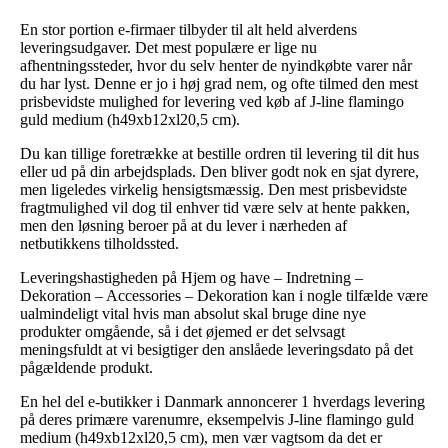
En stor portion e-firmaer tilbyder til alt held alverdens
leveringsudgaver. Det mest populære er lige nu
afhentningssteder, hvor du selv henter de nyindkøbte varer når
du har lyst. Denne er jo i høj grad nem, og ofte tilmed den mest
prisbevidste mulighed for levering ved køb af J-line flamingo
guld medium (h49xb12xl20,5 cm).
Du kan tillige foretrække at bestille ordren til levering til dit hus
eller ud på din arbejdsplads. Den bliver godt nok en sjat dyrere,
men ligeledes virkelig hensigtsmæssig. Den mest prisbevidste
fragtmulighed vil dog til enhver tid være selv at hente pakken,
men den løsning beroer på at du lever i nærheden af
netbutikkens tilholdssted.
Leveringshastigheden på Hjem og have – Indretning –
Dekoration – Accessories – Dekoration kan i nogle tilfælde være
ualmindeligt vital hvis man absolut skal bruge dine nye
produkter omgående, så i det øjemed er det selvsagt
meningsfuldt at vi besigtiger den anslåede leveringsdato på det
pågældende produkt.
En hel del e-butikker i Danmark annoncerer 1 hverdags levering
på deres primære varenumre, eksempelvis J-line flamingo guld
medium (h49xb12xl20,5 cm), men vær vagtsom da det er