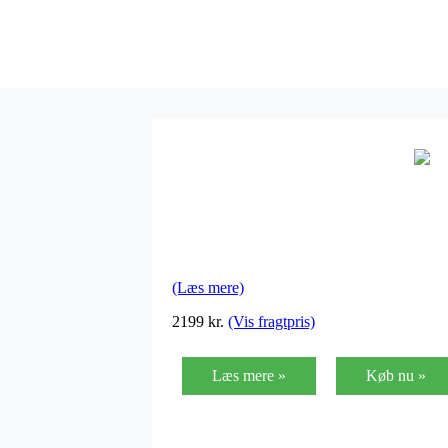
(Læs mere)
2199 kr.
(Vis fragtpris)
Læs mere »
Køb nu »