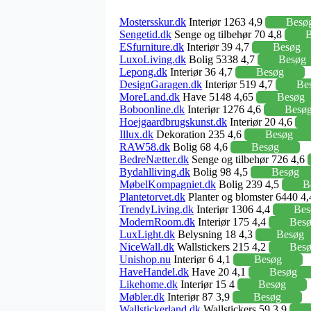
Mostersskur.dk
Interiør 1263 4,9
Besø
Sengetid.dk
Senge og tilbehør 70 4,8
B
ESfurniture.dk
Interiør 39 4,7
Besøg
LuxoLiving.dk
Bolig 5338 4,7
Besøg
Lepong.dk
Interiør 36 4,7
Besøg
DesignGaragen.dk
Interiør 519 4,7
Be
MoreLand.dk
Have 5148 4,65
Besøg
Boboonline.dk
Interiør 1276 4,6
Besø
Hoejgaardbrugskunst.dk
Interiør 20 4,6
Illux.dk
Dekoration 235 4,6
Besøg
RAW58.dk
Bolig 68 4,6
Besøg
BedreNætter.dk
Senge og tilbehør 726 4,6
Bydahlliving.dk
Bolig 98 4,5
Besøg
MøbelKompagniet.dk
Bolig 239 4,5
B
Plantetorvet.dk
Planter og blomster 6440 4
TrendyLiving.dk
Interiør 1306 4,4
Bes
ModernRoom.dk
Interiør 175 4,4
Bes
LuxLight.dk
Belysning 18 4,3
Besøg
NiceWall.dk
Wallstickers 215 4,2
Bes
Unishop.nu
Interiør 6 4,1
Besøg
HaveHandel.dk
Have 20 4,1
Besøg
Likehome.dk
Interiør 15 4
Besøg
Møbler.dk
Interiør 87 3,9
Besøg
Wallstickerland.dk
Wallstickers 59 3,9