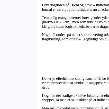
Leveringstiden på Hjem og have – Indretning
formål er det rigtig fornuftigt at man chec
Temmelig mange internet foretagender yder 
(h60xb30xl70 cm), men som ikke desto mindre
klargjort inden logistikmedarbejderne drage
Nogle få outlets på nettet sikrer levering u
fragtløsning, som oftest – ligegyldigt om du 
Det er jo efterhånden særligt smertefrit for 
været presset til at at sænke udsalgsprisern
gebyr.
Dog kan det stadigvæk blive lukrativt at eft
shopper, så man er skudsikker på at indhent
Man må imidlertid være opmærksom på, at hvis