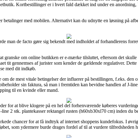
netbutik. Kortbestillinger er i hvert fald dækket ind under en anordning
r betalinger med mobilen. Alternativt kan du udnytte en løsning på afbeta
urde man de facto gøre sig bekendt med indholdet af forhandlerens forr
ranske om online butikken er e-mærke tilsluttet, eftersom det skulle v
rmaet tit gennemses af jurister som kender de gældende regulativer. Dette
lse med dit indkøb.
om de mest vitale betingelser der influerer på bestillingen, f.eks. den 
 bibeholder sin faktura, så man i fremtiden kan bevidne handlen af J-line
ping til en kvinde eller mand.
heder for at blive klogere på en hel del forhenværende køberes vurderinge
line 2 stk. plantekasser rektangel rusten (h60xb30xl70 cm) inden du bes
rkede chancer for at få indtryk af internet shoppens kundefokus. I øvri
løbet, som ydermere burde drages fordel af til at vurdere tilfredsheden 