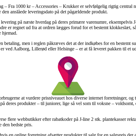
 – Fra 1000 kr – Accessories – Krukker er selvfølgelig rigtig central n
ker den anslåede leveringsdato på det pågældende produkt.
levering på næste hverdag på deres primære varenumre, eksempelvis J-li
 er regnet ud fra at ordren lægges forud for et bestemt klokkeslæt, så 
r hjemad.
den betaling, men i reglen påkræves det at der indkøbes for en bestemt 
er ved Aalborg, Lillerød eller Helsinge – er at få leveret pakken til et u
forbrugerne at vurdere prisniveauet hos diverse internet forretninger, og t
e på deres produkter – til juniorer, lige så vel som til voksne – voldsom
erse flere webbutikker efter rabatkoder på J-line 2 stk. plantekasser r
e den bedste pris.
 en online forretning afsætter produkter til salg for en salgspris der an