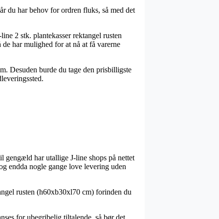
år du har behov for ordren fluks, så med det
ne 2 stk. plantekasser rektangel rusten
de har mulighed for at nå at få varerne
sum. Desuden burde du tage den prisbilligste
dleveringssted.
il gengæld har utallige J-line shops på nettet
t, og endda nogle gange love levering uden
ektangel rusten (h60xb30xl70 cm) forinden du
ses for ubegribelig tiltalende, så bør det