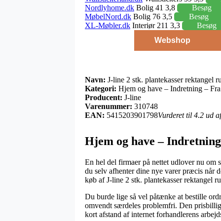
Nordlyhome.dk
Bolig 41 3,8
Besøg
MøbelNord.dk
Bolig 76 3,5
Besøg
XL-Møbler.dk
Interiør 211 3,3
Besøg
Webshop
Navn:
J-line 2 stk. plantekasser rektangel
Kategori:
Hjem og have – Indretning – Fra
Producent:
J-line
Varenummer:
310748
EAN:
5415203901798
Vurderet til 4.2 ud 
Hjem og have – Indretning 
En hel del firmaer på nettet udlover nu om st
du selv afhenter dine nye varer præcis når 
køb af J-line 2 stk. plantekasser rektangel 
Du burde lige så vel påtænke at bestille ordr
omvendt særdeles problemfri. Den prisbillig
kort afstand af internet forhandlerens arbejd