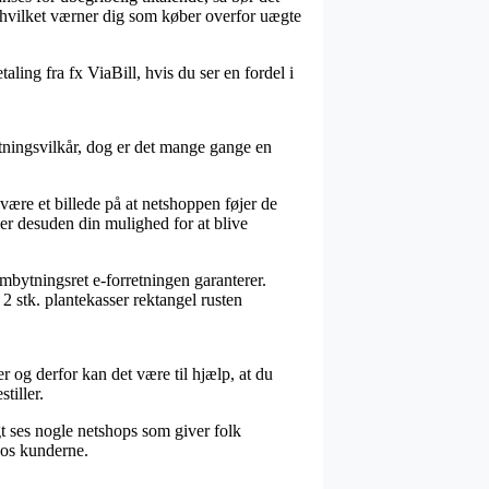
, hvilket værner dig som køber overfor uægte
ling fra fx ViaBill, hvis du ser en fordel i
etningsvilkår, dog er det mange gange en
ære et billede på at netshoppen føjer de
 er desuden din mulighed for at blive
ombytningsret e-forretningen garanterer.
 2 stk. plantekasser rektangel rusten
r og derfor kan det være til hjælp, at du
tiller.
gt ses nogle netshops som giver folk
hos kunderne.