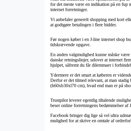
for det meste være en indikation på en fup 
internet forretninger.
Vi anbefaler generelt shopping med kort elle
at godtgøre betalingen i flere bidder.
Før nogen køber i en J-line internet shop b
tidskrævende opgave.
En anden valgmulighed kunne måske være at g
danske retningslinjer, udover at internet fi
hjulpet, såfremt du får dilemmaer i forbinde
Ydermere er det smart at køberen er vidende 
Derfor er det tilmed relevant, at man stadig
(h60xb30xl70 cm), hvad end man er på shop
Trustpilot leverer egentlig tiltalende mulig
beser online forretningens bedømmelser af J-
Facebook bringer dig lige så vel ultra udmæ
mulighed for at skrive en omtale af ordrefor