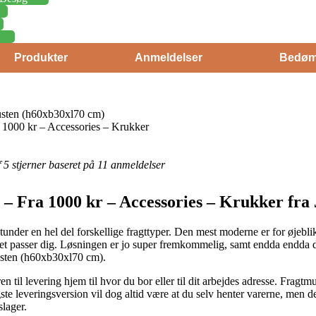
Produkter
Anmeldelser
Bedøm
 rusten (h60xb30xl70 cm)
 1000 kr – Accessories – Krukker
af 5 stjerner baseret på 11 anmeldelser
– Fra 1000 kr – Accessories – Krukker fra 
under en hel del forskellige fragttyper. Den mest moderne er for øjeblikk
det passer dig. Løsningen er jo super fremkommelig, samt endda endda d
rusten (h60xb30xl70 cm).
en til levering hjem til hvor du bor eller til dit arbejdes adresse. Fragt
ste leveringsversion vil dog altid være at du selv henter varerne, men d
slager.