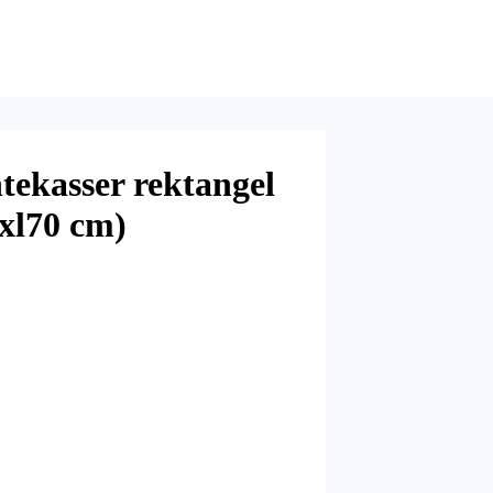
ntekasser rektangel
xl70 cm)