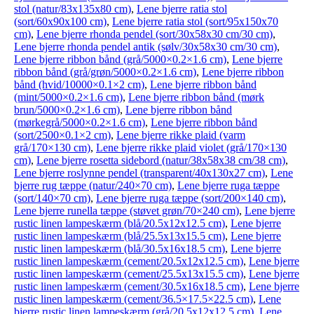
stol (natur/83x135x80 cm)
,
Lene bjerre ratia stol
(sort/60x90x100 cm)
,
Lene bjerre ratia stol (sort/95x150x70
cm)
,
Lene bjerre rhonda pendel (sort/30x58x30 cm/30 cm)
,
Lene bjerre rhonda pendel antik (sølv/30x58x30 cm/30 cm)
,
Lene bjerre ribbon bånd (grå/5000×0.2×1.6 cm)
,
Lene bjerre
ribbon bånd (grå/grøn/5000×0.2×1.6 cm)
,
Lene bjerre ribbon
bånd (hvid/10000×0.1×2 cm)
,
Lene bjerre ribbon bånd
(mint/5000×0.2×1.6 cm)
,
Lene bjerre ribbon bånd (mørk
brun/5000×0.2×1.6 cm)
,
Lene bjerre ribbon bånd
(mørkegrå/5000×0.2×1.6 cm)
,
Lene bjerre ribbon bånd
(sort/2500×0.1×2 cm)
,
Lene bjerre rikke plaid (varm
grå/170×130 cm)
,
Lene bjerre rikke plaid violet (grå/170×130
cm)
,
Lene bjerre rosetta sidebord (natur/38x58x38 cm/38 cm)
,
Lene bjerre roslynne pendel (transparent/40x130x27 cm)
,
Lene
bjerre rug tæppe (natur/240×70 cm)
,
Lene bjerre ruga tæppe
(sort/140×70 cm)
,
Lene bjerre ruga tæppe (sort/200×140 cm)
,
Lene bjerre runella tæppe (støvet grøn/70×240 cm)
,
Lene bjerre
rustic linen lampeskærm (blå/20.5x12x12.5 cm)
,
Lene bjerre
rustic linen lampeskærm (blå/25.5x13x15.5 cm)
,
Lene bjerre
rustic linen lampeskærm (blå/30.5x16x18.5 cm)
,
Lene bjerre
rustic linen lampeskærm (cement/20.5x12x12.5 cm)
,
Lene bjerre
rustic linen lampeskærm (cement/25.5x13x15.5 cm)
,
Lene bjerre
rustic linen lampeskærm (cement/30.5x16x18.5 cm)
,
Lene bjerre
rustic linen lampeskærm (cement/36.5×17.5×22.5 cm)
,
Lene
bjerre rustic linen lampeskærm (grå/20.5x12x12.5 cm)
,
Lene