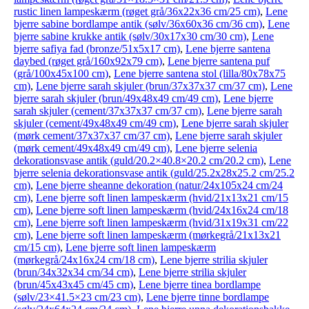
rustic linen lampeskærm (røget grå/36x22x36 cm/25 cm)
,
Lene
bjerre sabine bordlampe antik (sølv/36x60x36 cm/36 cm)
,
Lene
bjerre sabine krukke antik (sølv/30x17x30 cm/30 cm)
,
Lene
bjerre safiya fad (bronze/51x5x17 cm)
,
Lene bjerre santena
daybed (røget grå/160x92x79 cm)
,
Lene bjerre santena puf
(grå/100x45x100 cm)
,
Lene bjerre santena stol (lilla/80x78x75
cm)
,
Lene bjerre sarah skjuler (brun/37x37x37 cm/37 cm)
,
Lene
bjerre sarah skjuler (brun/49x48x49 cm/49 cm)
,
Lene bjerre
sarah skjuler (cement/37x37x37 cm/37 cm)
,
Lene bjerre sarah
skjuler (cement/49x48x49 cm/49 cm)
,
Lene bjerre sarah skjuler
(mørk cement/37x37x37 cm/37 cm)
,
Lene bjerre sarah skjuler
(mørk cement/49x48x49 cm/49 cm)
,
Lene bjerre selenia
dekorationsvase antik (guld/20.2×40.8×20.2 cm/20.2 cm)
,
Lene
bjerre selenia dekorationsvase antik (guld/25.2x28x25.2 cm/25.2
cm)
,
Lene bjerre sheanne dekoration (natur/24x105x24 cm/24
cm)
,
Lene bjerre soft linen lampeskærm (hvid/21x13x21 cm/15
cm)
,
Lene bjerre soft linen lampeskærm (hvid/24x16x24 cm/18
cm)
,
Lene bjerre soft linen lampeskærm (hvid/31x19x31 cm/22
cm)
,
Lene bjerre soft linen lampeskærm (mørkegrå/21x13x21
cm/15 cm)
,
Lene bjerre soft linen lampeskærm
(mørkegrå/24x16x24 cm/18 cm)
,
Lene bjerre strilia skjuler
(brun/34x32x34 cm/34 cm)
,
Lene bjerre strilia skjuler
(brun/45x43x45 cm/45 cm)
,
Lene bjerre tinea bordlampe
(sølv/23×41.5×23 cm/23 cm)
,
Lene bjerre tinne bordlampe