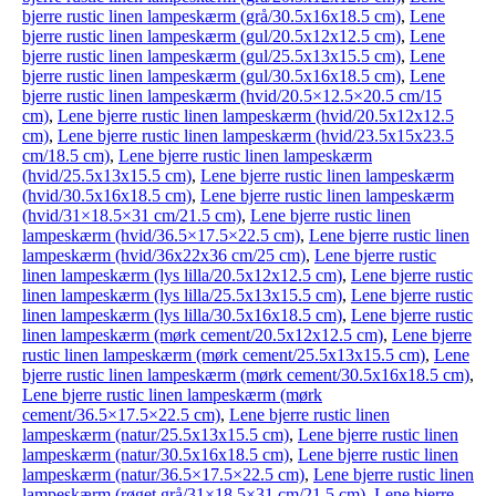
bjerre rustic linen lampeskærm (grå/30.5x16x18.5 cm)
,
Lene
bjerre rustic linen lampeskærm (gul/20.5x12x12.5 cm)
,
Lene
bjerre rustic linen lampeskærm (gul/25.5x13x15.5 cm)
,
Lene
bjerre rustic linen lampeskærm (gul/30.5x16x18.5 cm)
,
Lene
bjerre rustic linen lampeskærm (hvid/20.5×12.5×20.5 cm/15
cm)
,
Lene bjerre rustic linen lampeskærm (hvid/20.5x12x12.5
cm)
,
Lene bjerre rustic linen lampeskærm (hvid/23.5x15x23.5
cm/18.5 cm)
,
Lene bjerre rustic linen lampeskærm
(hvid/25.5x13x15.5 cm)
,
Lene bjerre rustic linen lampeskærm
(hvid/30.5x16x18.5 cm)
,
Lene bjerre rustic linen lampeskærm
(hvid/31×18.5×31 cm/21.5 cm)
,
Lene bjerre rustic linen
lampeskærm (hvid/36.5×17.5×22.5 cm)
,
Lene bjerre rustic linen
lampeskærm (hvid/36x22x36 cm/25 cm)
,
Lene bjerre rustic
linen lampeskærm (lys lilla/20.5x12x12.5 cm)
,
Lene bjerre rustic
linen lampeskærm (lys lilla/25.5x13x15.5 cm)
,
Lene bjerre rustic
linen lampeskærm (lys lilla/30.5x16x18.5 cm)
,
Lene bjerre rustic
linen lampeskærm (mørk cement/20.5x12x12.5 cm)
,
Lene bjerre
rustic linen lampeskærm (mørk cement/25.5x13x15.5 cm)
,
Lene
bjerre rustic linen lampeskærm (mørk cement/30.5x16x18.5 cm)
,
Lene bjerre rustic linen lampeskærm (mørk
cement/36.5×17.5×22.5 cm)
,
Lene bjerre rustic linen
lampeskærm (natur/25.5x13x15.5 cm)
,
Lene bjerre rustic linen
lampeskærm (natur/30.5x16x18.5 cm)
,
Lene bjerre rustic linen
lampeskærm (natur/36.5×17.5×22.5 cm)
,
Lene bjerre rustic linen
lampeskærm (røget grå/31×18.5×31 cm/21.5 cm)
,
Lene bjerre