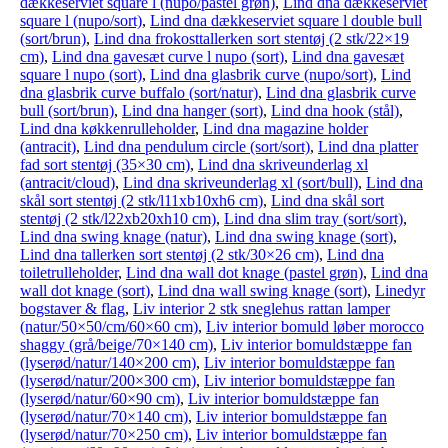
dækkeserviet square l (nupo/pastel grøn)
,
Lind dna dækkeserviet
square l (nupo/sort)
,
Lind dna dækkeserviet square l double bull
(sort/brun)
,
Lind dna frokosttallerken sort stentøj (2 stk/22×19
cm)
,
Lind dna gavesæt curve l nupo (sort)
,
Lind dna gavesæt
square l nupo (sort)
,
Lind dna glasbrik curve (nupo/sort)
,
Lind
dna glasbrik curve buffalo (sort/natur)
,
Lind dna glasbrik curve
bull (sort/brun)
,
Lind dna hanger (sort)
,
Lind dna hook (stål)
,
Lind dna køkkenrulleholder
,
Lind dna magazine holder
(antracit)
,
Lind dna pendulum circle (sort/sort)
,
Lind dna platter
fad sort stentøj (35×30 cm)
,
Lind dna skriveunderlag xl
(antracit/cloud)
,
Lind dna skriveunderlag xl (sort/bull)
,
Lind dna
skål sort stentøj (2 stk/l11xb10xh6 cm)
,
Lind dna skål sort
stentøj (2 stk/l22xb20xh10 cm)
,
Lind dna slim tray (sort/sort)
,
Lind dna swing knage (natur)
,
Lind dna swing knage (sort)
,
Lind dna tallerken sort stentøj (2 stk/30×26 cm)
,
Lind dna
toiletrulleholder
,
Lind dna wall dot knage (pastel grøn)
,
Lind dna
wall dot knage (sort)
,
Lind dna wall swing knage (sort)
,
Linedyr
bogstaver & flag
,
Liv interior 2 stk sneglehus rattan lamper
(natur/50×50/cm/60×60 cm)
,
Liv interior bomuld løber morocco
shaggy (grå/beige/70×140 cm)
,
Liv interior bomuldstæppe fan
(lyserød/natur/140×200 cm)
,
Liv interior bomuldstæppe fan
(lyserød/natur/200×300 cm)
,
Liv interior bomuldstæppe fan
(lyserød/natur/60×90 cm)
,
Liv interior bomuldstæppe fan
(lyserød/natur/70×140 cm)
,
Liv interior bomuldstæppe fan
(lyserød/natur/70×250 cm)
,
Liv interior bomuldstæppe fan