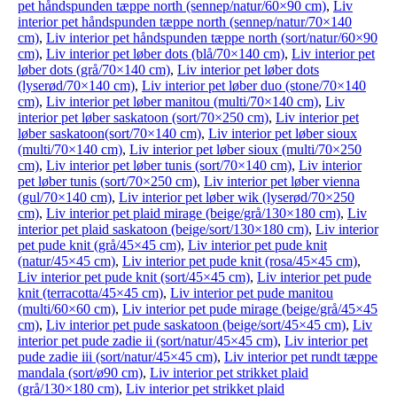
pet håndspunden tæppe north (sennep/natur/60×90 cm)
,
Liv
interior pet håndspunden tæppe north (sennep/natur/70×140
cm)
,
Liv interior pet håndspunden tæppe north (sort/natur/60×90
cm)
,
Liv interior pet løber dots (blå/70×140 cm)
,
Liv interior pet
løber dots (grå/70×140 cm)
,
Liv interior pet løber dots
(lyserød/70×140 cm)
,
Liv interior pet løber duo (stone/70×140
cm)
,
Liv interior pet løber manitou (multi/70×140 cm)
,
Liv
interior pet løber saskatoon (sort/70×250 cm)
,
Liv interior pet
løber saskatoon(sort/70×140 cm)
,
Liv interior pet løber sioux
(multi/70×140 cm)
,
Liv interior pet løber sioux (multi/70×250
cm)
,
Liv interior pet løber tunis (sort/70×140 cm)
,
Liv interior
pet løber tunis (sort/70×250 cm)
,
Liv interior pet løber vienna
(gul/70×140 cm)
,
Liv interior pet løber wik (lyserød/70×250
cm)
,
Liv interior pet plaid mirage (beige/grå/130×180 cm)
,
Liv
interior pet plaid saskatoon (beige/sort/130×180 cm)
,
Liv interior
pet pude knit (grå/45×45 cm)
,
Liv interior pet pude knit
(natur/45×45 cm)
,
Liv interior pet pude knit (rosa/45×45 cm)
,
Liv interior pet pude knit (sort/45×45 cm)
,
Liv interior pet pude
knit (terracotta/45×45 cm)
,
Liv interior pet pude manitou
(multi/60×60 cm)
,
Liv interior pet pude mirage (beige/grå/45×45
cm)
,
Liv interior pet pude saskatoon (beige/sort/45×45 cm)
,
Liv
interior pet pude zadie ii (sort/natur/45×45 cm)
,
Liv interior pet
pude zadie iii (sort/natur/45×45 cm)
,
Liv interior pet rundt tæppe
mandala (sort/ø90 cm)
,
Liv interior pet strikket plaid
(grå/130×180 cm)
,
Liv interior pet strikket plaid