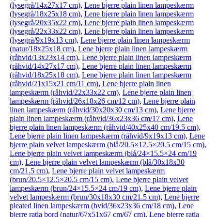
(lysegrå/14x27x17 cm)
,
Lene bjerre plain linen lampeskærm
(lysegrå/18x25x18 cm)
,
Lene bjerre plain linen lampeskærm
(lysegrå/20x35x22 cm)
,
Lene bjerre plain linen lampeskærm
(lysegrå/22x33x22 cm)
,
Lene bjerre plain linen lampeskærm
(lysegrå/9x19x13 cm)
,
Lene bjerre plain linen lampeskærm
(natur/18x25x18 cm)
,
Lene bjerre plain linen lampeskærm
(råhvid/13x23x14 cm)
,
Lene bjerre plain linen lampeskærm
(råhvid/14x27x17 cm)
,
Lene bjerre plain linen lampeskærm
(råhvid/18x25x18 cm)
,
Lene bjerre plain linen lampeskærm
(råhvid/21x15x21 cm/11 cm)
,
Lene bjerre plain linen
lampeskærm (råhvid/22x33x22 cm)
,
Lene bjerre plain linen
lampeskærm (råhvid/26x18x26 cm/12 cm)
,
Lene bjerre plain
linen lampeskærm (råhvid/30x20x30 cm/13 cm)
,
Lene bjerre
plain linen lampeskærm (råhvid/36x23x36 cm/17 cm)
,
Lene
bjerre plain linen lampeskærm (råhvid/40x25x40 cm/19.5 cm)
,
Lene bjerre plain linen lampeskærm (råhvid/9x19x13 cm)
,
Lene
bjerre plain velvet lampeskærm (blå/20.5×12.5×20.5 cm/15 cm)
,
Lene bjerre plain velvet lampeskærm (blå/24×15.5×24 cm/19
cm)
,
Lene bjerre plain velvet lampeskærm (blå/30x18x30
cm/21.5 cm)
,
Lene bjerre plain velvet lampeskærm
(brun/20.5×12.5×20.5 cm/15 cm)
,
Lene bjerre plain velvet
lampeskærm (brun/24×15.5×24 cm/19 cm)
,
Lene bjerre plain
velvet lampeskærm (brun/30x18x30 cm/21.5 cm)
,
Lene bjerre
pleated linen lampeskærm (hvid/36x23x36 cm/18 cm)
,
Lene
bjerre ratia bord (natur/67x51x67 cm/67 cm)
,
Lene bjerre ratia