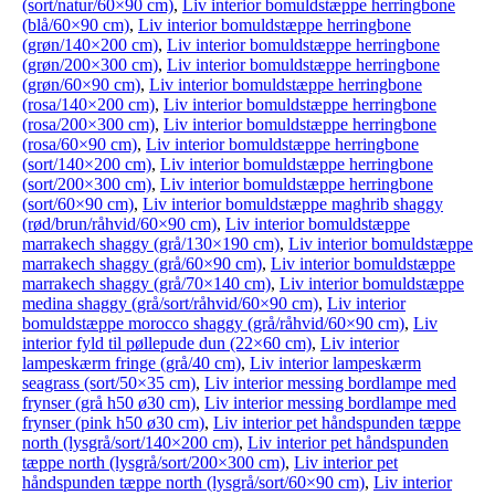
(sort/natur/60×90 cm)
,
Liv interior bomuldstæppe herringbone
(blå/60×90 cm)
,
Liv interior bomuldstæppe herringbone
(grøn/140×200 cm)
,
Liv interior bomuldstæppe herringbone
(grøn/200×300 cm)
,
Liv interior bomuldstæppe herringbone
(grøn/60×90 cm)
,
Liv interior bomuldstæppe herringbone
(rosa/140×200 cm)
,
Liv interior bomuldstæppe herringbone
(rosa/200×300 cm)
,
Liv interior bomuldstæppe herringbone
(rosa/60×90 cm)
,
Liv interior bomuldstæppe herringbone
(sort/140×200 cm)
,
Liv interior bomuldstæppe herringbone
(sort/200×300 cm)
,
Liv interior bomuldstæppe herringbone
(sort/60×90 cm)
,
Liv interior bomuldstæppe maghrib shaggy
(rød/brun/råhvid/60×90 cm)
,
Liv interior bomuldstæppe
marrakech shaggy (grå/130×190 cm)
,
Liv interior bomuldstæppe
marrakech shaggy (grå/60×90 cm)
,
Liv interior bomuldstæppe
marrakech shaggy (grå/70×140 cm)
,
Liv interior bomuldstæppe
medina shaggy (grå/sort/råhvid/60×90 cm)
,
Liv interior
bomuldstæppe morocco shaggy (grå/råhvid/60×90 cm)
,
Liv
interior fyld til pøllepude dun (22×60 cm)
,
Liv interior
lampeskærm fringe (grå/40 cm)
,
Liv interior lampeskærm
seagrass (sort/50×35 cm)
,
Liv interior messing bordlampe med
frynser (grå h50 ø30 cm)
,
Liv interior messing bordlampe med
frynser (pink h50 ø30 cm)
,
Liv interior pet håndspunden tæppe
north (lysgrå/sort/140×200 cm)
,
Liv interior pet håndspunden
tæppe north (lysgrå/sort/200×300 cm)
,
Liv interior pet
håndspunden tæppe north (lysgrå/sort/60×90 cm)
,
Liv interior