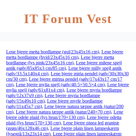
IT Forum Vest
Lene bjerre metta bordlampe (gul/23x45x16 cm)
,
Lene bjerre
metta bordlampe (hvid/23x45x16 cm)
,
Lene bjerre metta
bordlampe (lys pink/23x45x16 cm)
,
Lene bjerre milene spejl
antik (sølv/85x85x3 cm/85 cm)
,
Lene bjerre milly spejl antik
(sølv/33.5x140x4 cm)
,
Lene bjerre miria pendel (sølv/30x30x30
cm/30 cm)
,
Lene bjerre mirina pendel (sølv/17x43x17 cm/17
cm)
,
Lene bjerre mylia spejl (sølv/40.5×50.5×4 cm)
,
Lene bjerre
mylia spejl (sølv/61x81x4 cm)
,
Lene bjerre myria bordlampe
(sølv/12x37x9 cm)
,
Lene bjerre myria bordlampe
(sølv/15x49x10 cm)
,
Lene bjerre myrle bordlampe
(sølv/11x45x7 cm)
,
Lene bjerre natura tæppe antik (natur/200
cm)
,
Lene bjerre natura tæppe antik (natur/240×70 cm)
,
Lene
bjerre odele plaid (lys brun/170×130 cm)
,
Lene bjerre odetta
plaid (lys brun/170×130 cm)
,
Lene bjerre pinea led grantræ
(grøn/46x128x46 cm)
,
Lene bjerre plain linen lampeskærm
(lysegrå/13x23x14 cm)
,
Lene bjerre plain linen lampeskærm