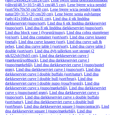
(sølv/24x64x24 cm/24 cm)
,
Lene bjerre unna dekorationsbakke
(råhvid/48.5×10.5×48.5 cm/48.5 cm)
,
Lene bjerre wica pendel
(sort/50x70x50 cm/50 cm)
,
Lene bjerre wicia pendel (mørk
natur/20×31.5×20 cm/20 cm)
,
Lene bjerre xenia gulvlampe
(sølv/41x168x41 cm/41 cm)
,
Lind dna 4 stk linddna
dækkeserviet (nupo/sort)
,
Lind dna 6 stk linddna dækkeserviet
(nupo/sort)
,
Lind dna 8 stk linddna dækkeserviet (nupo/sort)
,
Lind dna block vase l (lysegrå/nupo)
,
Lind dna cobra stumtjener
(eg/sort)
,
Lind dna container (sort/sort)
,
Lind dna curve knager
(metal)
,
Lind dna curve knager (sort)
,
Lind dna curve salt &
peber
,
Lind dna curve table l (sort/sort)
,
Lind dna curve table l
double (sort/sort)
,
Lind dna dyb tallerken sort stentøj (2
stk/l22xb19xh5 cm)
,
Lind dna dækkeserviet curve l
(mørkegrå/softbuck)
,
Lind dna dækkeserviet curve l
(nupo/mørkeblå)
,
Lind dna dækkeserviet curve l (nupo/pastel
grøn)
,
Lind dna dækkeserviet curve l (nupo/sort)
,
Lind dna
dækkeserviet curve l double buffalo (sort/natur)
,
Lind dna
dækkeserviet curve l double bull (sort/brun)
,
Lind dna
dækkeserviet curve l double nupo (rosa/lysegrå)
,
Lind dna
dækkeserviet curve s (nupo/mørkeblå)
,
Lind dna dækkeserviet
curve s (nupo/pastel grøn)
,
Lind dna dækkeserviet curve s
(nupo/sort)
,
Lind dna dækkeserviet curve s double buffalo
(sort/natur)
,
Lind dna dækkeserviet curve s double bull
(sort/brun)
,
Lind dna dækkeserviet square l (nupo/antracit)
,
Lind
dna dækkeserviet square l (nupo/mørkeblå)
,
Lind dna