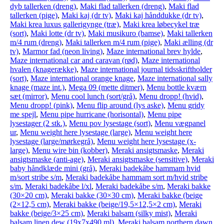
dyb tallerken (dreng)
,
Maki flad tallerken (dreng)
,
Maki flad
tallerken (pige)
,
Maki kaj (dr tv)
,
Maki kaj hånddukke (dr tv)
,
Maki krea luxus gallerigynge (træ)
,
Maki krea løbecykel træ
(sort)
,
Maki lotte (dr tv)
,
Maki musikuro (bamse)
,
Maki tallerken
m/4 rum (dreng)
,
Maki tallerken m/4 rum (pige)
,
Maki ælling (dr
tv)
,
Marmor fad (neon living)
,
Maze international brev hylde
,
Maze international car and caravan (rød)
,
Maze international
hvalen (knagerække)
,
Maze international journal tidsskriftholder
(sort)
,
Maze international orange knage
,
Maze international sally
knage (maze int.)
,
Mega 09 (mette ditmer)
,
Menu bottle kværn
sæt (mirror)
,
Menu cool lunch (sort/grå)
,
Menu dropp! (hvid)
,
Menu dropp! (pink)
,
Menu flip around (lys aske)
,
Menu gridy
me spejl
,
Menu pipe hurricane (horisontal)
,
Menu pipe
lysestager (2 stk.)
,
Menu pov lysestage (sort)
,
Menu vægpanel
ur
,
Menu weight here lysestage (large)
,
Menu weight here
lysestage (large/mørkegrå)
,
Menu weight here lysestage (x-
large)
,
Menu wire bin (kobber)
,
Meraki ansigtsmaske
,
Meraki
ansigtsmaske (anti-age)
,
Meraki ansigtsmaske (sensitive)
,
Meraki
baby håndklæde mini (grå)
,
Meraki badekåbe hammam hvid
m/sort stribe s/m
,
Meraki badekåbe hammam sort m/hvid stribe
s/m
,
Meraki badekåbe l/xl
,
Meraki badekåbe s/m
,
Meraki bakke
(30×20 cm)
,
Meraki bakke (30×30 cm)
,
Meraki bakke (beige
(2×12,5 cm)
,
Meraki bakke (beige/19,5×12,5×2 cm)
,
Meraki
bakke (beige/3×25 cm)
,
Meraki balsam (silky mist)
,
Meraki
balsam linen dew (19x7x490 ml)
,
Meraki balsam northern dawn