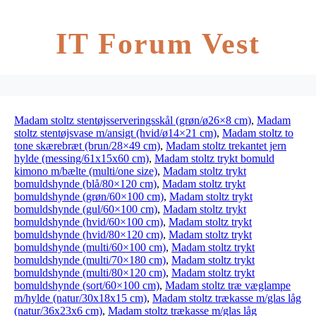
IT Forum Vest
Madam stoltz stentøjsserveringsskål (grøn/ø26×8 cm)
,
Madam
stoltz stentøjsvase m/ansigt (hvid/ø14×21 cm)
,
Madam stoltz to
tone skærebræt (brun/28×49 cm)
,
Madam stoltz trekantet jern
hylde (messing/61x15x60 cm)
,
Madam stoltz trykt bomuld
kimono m/bælte (multi/one size)
,
Madam stoltz trykt
bomuldshynde (blå/80×120 cm)
,
Madam stoltz trykt
bomuldshynde (grøn/60×100 cm)
,
Madam stoltz trykt
bomuldshynde (gul/60×100 cm)
,
Madam stoltz trykt
bomuldshynde (hvid/60×100 cm)
,
Madam stoltz trykt
bomuldshynde (hvid/80×120 cm)
,
Madam stoltz trykt
bomuldshynde (multi/60×100 cm)
,
Madam stoltz trykt
bomuldshynde (multi/70×180 cm)
,
Madam stoltz trykt
bomuldshynde (multi/80×120 cm)
,
Madam stoltz trykt
bomuldshynde (sort/60×100 cm)
,
Madam stoltz træ væglampe
m/hylde (natur/30x18x15 cm)
,
Madam stoltz trækasse m/glas låg
(natur/36x23x6 cm)
,
Madam stoltz trækasse m/glas låg