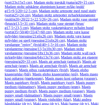
(sort/23x15x5 cm)
,
Madam stoltz træskål (natur/ø29×15 cm)
,
Madam stoltz udskårne aluminium kasser m/låg (guld/
ø15×9,5/20×12,5 cm)
,
Madam stoltz urtepotte med rund stativ
(sort/ø25×24 cm)
,
Madam stoltz urtepotter m/harlekinmønster
(guld/ø20×20/22,5×22,5/26×26 cm)
,
Madam stoltz vase stentøj
(brun/ø13,5×31 cm)
,
Madam stoltz vase stentøj (brun/
ø17,5×23,5 cm)
,
Madam stoltz vasketøjskurve m/halm bund
(sort/ø35×50/40×55/47×60 cm)
,
Madam stoltz væg kasse
m/hylder (messing/21x6x26 cm)
,
Madam stoltz væg kasse
m/hylder og spejl (messing/21x6x26 cm)
,
Madam stoltz
væglampe "enjoy" (hvid/40×1,5×16 cm)
,
Madam stoltz
væglanterne (messing/13,5x10x30 cm)
,
Madam stoltz
væglanterne (messing/18x13x36 cm)
,
Madam stoltz wall rack
m/træhylder (messing/64x13x74 cm)
,
Madam stoltz æg etagere
(messing/ø20×33 cm)
,
Magis air armchair (antracit)
,
Magis air
armchair (grøn)
,
Magis air armchair (hvid)
,
Magis air armchair
(orange)
,
Magis gibus vasketøjskurv (hvid)
,
Magis globo
knagerække (blå)
,
Magis globo knagerække (grå)
,
Magis mago
kost ophæng (mørkegrøn)
,
Magis mago kost ophæng (orange)
,
Magis papirkurv (hvid)
,
Magis papirkurv (sort)
,
Magis puppy
medium (dalmatiner)
,
Magis puppy medium (grøn)
,
Magis
puppy medium (hvid)
,
Magis puppy medium (orange)
,
Magis
puppy small (dalmatiner)
,
Magis puppy small (grøn)
,
Magis
puppy small (orange)
,
Magis vinholder (klar)
,
Maki andrea
hånddukke (dr tv)
,
Maki anna (dr tv)
,
Maki bamse (dr tv)
,
Maki