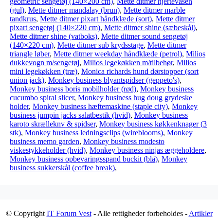
geometric sengetøj (140×200 cm)
,
Mette ditmer hjertevasen
(gul)
,
Mette ditmer mandalay (brun)
,
Mette ditmer marble
tandkrus
,
Mette ditmer pixart håndklæde (sort)
,
Mette ditmer
pixart sengetøj (140×220 cm)
,
Mette ditmer shine (sæbeskål)
,
Mette ditmer shine (vatboks)
,
Mette ditmer sound sengetøj
(140×220 cm)
,
Mette ditmer sub krydsstage
,
Mette ditmer
triangle løber
,
Mette ditmer weekday håndklæde (petrol)
,
Milios
dukkevogn m/sengetøj
,
Milios legekøkken m/tilbehør
,
Milios
mini legekøkken (træ)
,
Monica richards hund dørstopper (sort
union jack)
,
Monkey business blyantspidser (geppeto's)
,
Monkey business boris mobilholder (rød)
,
Monkey business
cucumbo spiral slicer
,
Monkey business hug doug grydeske
holder
,
Monkey business hæftemaskine (staple city)
,
Monkey
business jumpin jacks salatbestik (hvid)
,
Monkey business
karoto skrælleknv & spidser
,
Monkey business køkkenknager (3
stk)
,
Monkey business ledningsclips (wireblooms)
,
Monkey
business memo garden
,
Monkey business modesto
viskestykkeholder (hvid)
,
Monkey business ninjas æggeholdere
,
Monkey business opbevaringsspand buckit (blå)
,
Monkey
business sukkerskål (coffee break)
,
© Copyright
IT Forum Vest
- Alle rettigheder forbeholdes -
Artikler