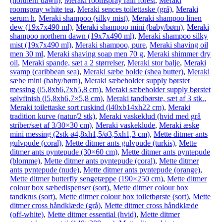
(northern dawn)
,
Meraki roomspray rain forest
,
Meraki
roomspray white tea
,
Meraki sences toilettaske (grå)
,
Meraki
serum h
,
Meraki shampoo (silky mist)
,
Meraki shampoo linen
dew (19x7x490 ml)
,
Meraki shampoo mini (baby/børn)
,
Meraki
shampoo northern dawn (19x7x490 ml)
,
Meraki shampoo silky
mist (19x7x490 ml)
,
Meraki shampoo, pure
,
Meraki shaving oil
men 30 ml
,
Meraki shaving soap men 70 g
,
Meraki shimmer dry
oil
,
Meraki spande, sæt a 2 størrelser
,
Meraki stor balje
,
Meraki
svamp (caribbean sea)
,
Meraki sæbe bolde (shea butter)
,
Meraki
sæbe mini (baby/børn)
,
Meraki sæbeholder supply børstet
messing (l5,8xb6,7xh5,8 cm)
,
Meraki sæbeholder supply børstet
sølvfinish (l5,8xb6,7×5,8 cm)
,
Meraki tandbørste, sæt af 3 stk.
,
Meraki toilettaske sort ruskind (l40xb14xh22 cm)
,
Meraki
tradition kurve (natur/2 stk)
,
Meraki vaskeklud (hvid med grå
striber/sæt af 3/30×30 cm)
,
Meraki vaskeklude
,
Meraki æske
mini messing (2stk ø4,8xh1,5/ø3,5xh1,3 cm)
,
Mette ditmer ants
gulvpude (coral)
,
Mette ditmer ants gulvpude (turkis)
,
Mette
ditmer ants pyntepude (30×60 cm)
,
Mette ditmer ants pyntepude
(blomme)
,
Mette ditmer ants pyntepude (coral)
,
Mette ditmer
ants pyntepude (nude)
,
Mette ditmer ants pyntepude (orange)
,
Mette ditmer butterfly sengetæppe (190×250 cm)
,
Mette ditmer
colour box sæbedispenser (sort)
,
Mette ditmer colour box
tandkrus (sort)
,
Mette ditmer colour box toiletbørste (sort)
,
Mette
ditmer cross håndklæde (grå)
,
Mette ditmer cross håndklæde
(off-white)
,
Mette ditmer essential (hvid)
,
Mette ditmer