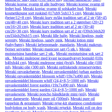
Meraki konjac svamp til alle hudtyper
,
Meraki konjac svamp til
fedtet hud
,
Meraki konjac svamp til solskadet hud
,
Meraki
kosmetikpung sort ruskind (l17xb9,5xh13,5 cm)
,
Meraki krus
(beige/12×8 cm)
,
Meraki kurv m/låg tradition sæt af 2 str (58×45
cm/48×40 cm)
,
Meraki kurv tradition sæt a 2 størrelser (20×23
cm/16×20 cm)
,
Meraki kurv tradition sæt af 2 str (30×40
cm/26×30 cm)
,
Meraki kurv tradition sæt af 2 str (l39xb34xh20
cm/l34xb29xh15 cm)
,
Meraki lille balje
,
Meraki lipgloss, nude
serenity
,
Meraki lipgloss, sandy pink
,
Meraki lotion mini
(baby/børn)
,
Meraki læbepomade, mandarin
,
Meraki makeup-
fjerner servietter
,
Meraki manicure sæt (5 stk.)
,
Meraki
moisturising handske sæt 2 stk.
,
Meraki moisturising sok sæt 2
stk.
,
Meraki mulepose med kvast jacquardvævet bomuld (l10x
b40xh44 cm)
,
Meraki mulepose mini (hvid)
,
Meraki olie (100
ml)
,
Meraki olie (300 ml)
,
Meraki opfriskende renseservietter
,
Meraki opvaskebørste
,
Meraki opvaskemiddel (urban garden)
,
Meraki opvaskemiddel blossom whiff (19x7x490 ml)
,
Meraki
opvaskemiddel blossom whiff (24,4×8,5×1000 ml)
,
Meraki
opvaskemiddel forest garden (19x7x490 ml)
,
Meraki
opvaskemiddel forest garden (24,4×8,5×1000 ml)
,
Meraki
opvaskeserie
,
Meraki poncho håndklæde mini (grå)
,
Meraki
pure dameserie
,
Meraki pure oil (500ml)
,
Meraki pure oil
(appelsin & geranium)
,
Meraki rejse-kit shampoo condotioner
bodylotion og body wash
,
Meraki rejsekit
,
Meraki roll on deo