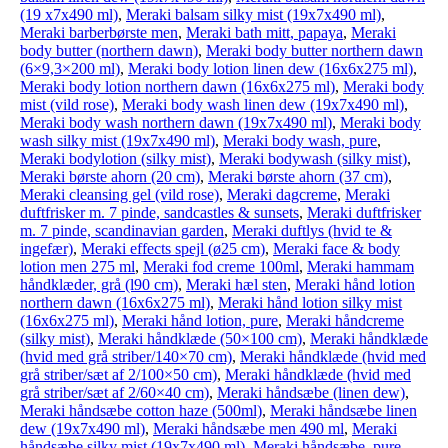
(19 x7x490 ml)
,
Meraki balsam silky mist (19x7x490 ml)
,
Meraki barberbørste men
,
Meraki bath mitt, papaya
,
Meraki
body butter (northern dawn)
,
Meraki body butter northern dawn
(6×9,3×200 ml)
,
Meraki body lotion linen dew (16x6x275 ml)
,
Meraki body lotion northern dawn (16x6x275 ml)
,
Meraki body
mist (vild rose)
,
Meraki body wash linen dew (19x7x490 ml)
,
Meraki body wash northern dawn (19x7x490 ml)
,
Meraki body
wash silky mist (19x7x490 ml)
,
Meraki body wash, pure
,
Meraki bodylotion (silky mist)
,
Meraki bodywash (silky mist)
,
Meraki børste ahorn (20 cm)
,
Meraki børste ahorn (37 cm)
,
Meraki cleansing gel (vild rose)
,
Meraki dagcreme
,
Meraki
duftfrisker m. 7 pinde, sandcastles & sunsets
,
Meraki duftfrisker
m. 7 pinde, scandinavian garden
,
Meraki duftlys (hvid te &
ingefær)
,
Meraki effects spejl (ø25 cm)
,
Meraki face & body
lotion men 275 ml
,
Meraki fod creme 100ml
,
Meraki hammam
håndklæder, grå (l90 cm)
,
Meraki hæl sten
,
Meraki hånd lotion
northern dawn (16x6x275 ml)
,
Meraki hånd lotion silky mist
(16x6x275 ml)
,
Meraki hånd lotion, pure
,
Meraki håndcreme
(silky mist)
,
Meraki håndklæde (50×100 cm)
,
Meraki håndklæde
(hvid med grå striber/140×70 cm)
,
Meraki håndklæde (hvid med
grå striber/sæt af 2/100×50 cm)
,
Meraki håndklæde (hvid med
grå striber/sæt af 2/60×40 cm)
,
Meraki håndsæbe (linen dew)
,
Meraki håndsæbe cotton haze (500ml)
,
Meraki håndsæbe linen
dew (19x7x490 ml)
,
Meraki håndsæbe men 490 ml
,
Meraki
håndsæbe silky mist (19x7x490 ml)
,
Meraki håndsæbe, pure
,