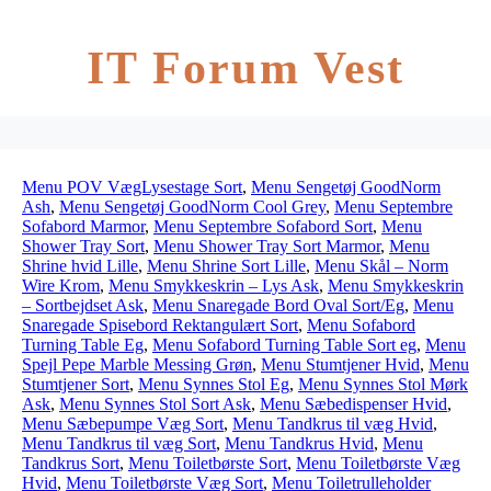
IT Forum Vest
Menu POV VægLysestage Sort
,
Menu Sengetøj GoodNorm
Ash
,
Menu Sengetøj GoodNorm Cool Grey
,
Menu Septembre
Sofabord Marmor
,
Menu Septembre Sofabord Sort
,
Menu
Shower Tray Sort
,
Menu Shower Tray Sort Marmor
,
Menu
Shrine hvid Lille
,
Menu Shrine Sort Lille
,
Menu Skål – Norm
Wire Krom
,
Menu Smykkeskrin – Lys Ask
,
Menu Smykkeskrin
– Sortbejdset Ask
,
Menu Snaregade Bord Oval Sort/Eg
,
Menu
Snaregade Spisebord Rektangulært Sort
,
Menu Sofabord
Turning Table Eg
,
Menu Sofabord Turning Table Sort eg
,
Menu
Spejl Pepe Marble Messing Grøn
,
Menu Stumtjener Hvid
,
Menu
Stumtjener Sort
,
Menu Synnes Stol Eg
,
Menu Synnes Stol Mørk
Ask
,
Menu Synnes Stol Sort Ask
,
Menu Sæbedispenser Hvid
,
Menu Sæbepumpe Væg Sort
,
Menu Tandkrus til væg Hvid
,
Menu Tandkrus til væg Sort
,
Menu Tandkrus Hvid
,
Menu
Tandkrus Sort
,
Menu Toiletbørste Sort
,
Menu Toiletbørste Væg
Hvid
,
Menu Toiletbørste Væg Sort
,
Menu Toiletrulleholder