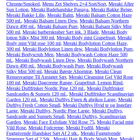
Chrome/Smoked
,
Menu Zet Shelves 2×4 Sort/Sort
,
Meraki After
Sun Lotion
,
Meraki Badehandske Papaya
,
Meraki Bakke Beige
,
Meraki Bakke Lille
,
Meraki Balm
,
Meraki Balsam Cotton Haze
500 ml.
,
Meraki Balsam Linen Dew
,
Meraki Balsam Northern
Dawn 490 ml.
,
Meraki Balsam Pure
,
Meraki Balsam Silky Mist
500 ml
,
Meraki barberskraber Sæt ink. 3 Blade
,
Meraki Body
lotion Silky Mist 300 ml
,
Meraki Body mist Grapefrugt
,
Meraki
Body mist Vild rose 100 ml
,
Meraki Bodylotion Cotton Haze,
300 ml
,
Meraki Bodylotion Linen dew
,
Meraki Bodylotion Pure
,
Meraki Bodyscrub Men
,
Meraki Bodywash Cotton Haze 500
ml.
,
Meraki Bodywash Linen Dew
,
Meraki Bodywash Northern
Dawn 490 ml.
,
Meraki Bodywash Pure
,
Meraki Bodywash
Silky Mist 500 ml
,
Meraki Børste Ahorntræ
,
Meraki Clean
Rensesvampe Til Ansigtet Sæt
,
Meraki Cleansing Gel Vild Rose
100 ml
,
Meraki Dagcreme Range, Grapefruit, Lemon Rind
,
Meraki Duftfrisker Nordic Pine 120 ml.
,
Meraki Duftfrisker
Sandcastles & Sunsets 120 ml.
,
Meraki Duftfrisker Scandinavian
Garden 120 ml.
,
Meraki Duftlys Figen & abrikos Large
,
Meraki
Duftlys Fresh Cotton Small
,
Meraki Duftlys Hvid te og Ingefær
Large
,
Meraki Duftlys, Nordic Pine Large
,
Meraki Duftlys,
Sandcastle and Sunsets Small
,
Meraki Duftlys, Scandinavian
Garden
,
Meraki Face Exfoliate Vild Rose 75
,
Meraki Facial mist
Vild Rose
,
Meraki Fodcreme
,
Meraki Fodfil
,
Meraki
Fugtgivende Handsker Sæt Af 2 stk.
,
Meraki Fugtgivende
Strømper Sæt af 2 Stk.
,
Meraki Hair & Body Wash Men
,
Meraki