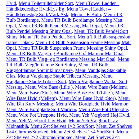
Hvid
,
Menu Toiletrulleholder Sort
,
Menu Towel Ladder –
Håndklædestige Hvid/Lys Eg
,
Menu Towel Ladder –
Håndklædestige Sort/Mørk Ask
,
Menu TR Bulb
,
Menu TR
Bulb Bordlampe
,
Menu TR Bulb Bordlampe Messing Matt
Opal
,
Menu TR Bulb Pendel Messing Matt Opal
,
Menu TR
Bulb Pendel Messing Shiny Opal
,
Menu TR Bulb Pendel Sort
Shiny
,
Menu TR Bulb Pendel, Sort
,
Menu TR Bulb suspension
frame – black
,
Menu TR Bulb Suspension Frame Messing Matt
Opal
,
Menu TR Bulb Suspension Frame Messing Shiny Opal
,
Menu TR Bulb Væg- og Bordlampe Grå Marmor Mat Opal
,
Menu TR Bulb Væg- og Bordlampe Messing Mat Opal
,
Menu
TR Bulb Væg/loftlampe Sort Shiny
,
Menu TR Bulb,
Væg/loftlampe Sort inkl mat pære
,
Menu Vandglas Stackable
Glas
,
Menu Væglampe Staple Tribeca Messing
,
Menu
Væglampe Staple Tribeca Sort
,
Menu Væglampe Walker Sort
Messing
,
Menu Wire Base (Lille )
,
Menu Wire Base (Mellem)
,
Menu Wire Base (Stor)
,
Menu Wire Base Hvid (Lille )
,
Menu
Wire Base Hvid (Mellem)
,
Menu Wire Base Hvid (Stor)
,
Menu
Wire Bin Kurv Messing
,
Menu Wire Bordplade Hvid Marmor
,
Menu Wire Bordplade Sort Marmor
,
Menu Wire Pot Urtepotte
,
Menu Wire Pot Urtepotte Hvid
,
Menu Yeh Vægbord Høj Hvid
,
Menu Yeh Vægbord Lav Hvid
,
Menu Yeh Vægbord Lav
Midnatsblå
,
Menu Zet Shelves 1×2 Sort/Sort
,
Menu Zet Shelves
1×4 Chrome/Smoked
,
Menu Zet Shelves 1×4 Sort/Sort
,
Menu
Zet Shelves 2×2 Chrome/Smoked
,
Menu Zet Shelves 2×4