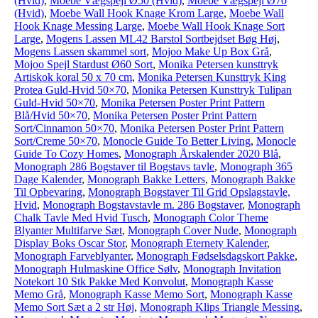
(Hvid)
,
Moebe Vægspejl Ø50 (Hvid)
,
Moebe Vægspejl Ø70
(Hvid)
,
Moebe Wall Hook Knage Krom Large
,
Moebe Wall
Hook Knage Messing Large
,
Moebe Wall Hook Knage Sort
Large
,
Mogens Lassen ML42 Barstol Sortbejdset Bøg Høj
,
Mogens Lassen skammel sort
,
Mojoo Make Up Box Grå
,
Mojoo Spejl Stardust Ø60 Sort
,
Monika Petersen kunsttryk
Artiskok koral 50 x 70 cm
,
Monika Petersen Kunsttryk King
Protea Guld-Hvid 50×70
,
Monika Petersen Kunsttryk Tulipan
Guld-Hvid 50×70
,
Monika Petersen Poster Print Pattern
Blå/Hvid 50×70
,
Monika Petersen Poster Print Pattern
Sort/Cinnamon 50×70
,
Monika Petersen Poster Print Pattern
Sort/Creme 50×70
,
Monocle Guide To Better Living
,
Monocle
Guide To Cozy Homes
,
Monograph Årskalender 2020 Blå
,
Monograph 286 Bogstaver til Bogstavs tavle
,
Monograph 365
Dage Kalender
,
Monograph Bakke Letters
,
Monograph Bakke
Til Opbevaring
,
Monograph Bogstaver Til Grid Opslagstavle,
Hvid
,
Monograph Bogstavstavle m. 286 Bogstaver
,
Monograph
Chalk Tavle Med Hvid Tusch
,
Monograph Color Theme
Blyanter Multifarve Sæt
,
Monograph Cover Nude
,
Monograph
Display Boks Oscar Stor
,
Monograph Eternety Kalender
,
Monograph Farveblyanter
,
Monograph Fødselsdagskort Pakke
,
Monograph Hulmaskine Office Sølv
,
Monograph Invitation
Notekort 10 Stk Pakke Med Konvolut
,
Monograph Kasse
Memo Grå
,
Monograph Kasse Memo Sort
,
Monograph Kasse
Memo Sort Sæt a 2 str Høj
,
Monograph Klips Triangle Messing
,