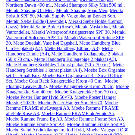
Northern Dawn 490 ml.
,
Meraki Shampoo Silky Mist 500 ml.
,
Meraki Shaving Oil Men
,
Meraki Shaving Soap Men
,
Meraki
Solstift SPF 50
,
Meraki Supply Vægophæng Børstet Sort
,
Meraki Sæbe Bolde (Lavendel)
,
Meraki Sæbe Bolde (Lemon
Grass)
,
Meraki Sæbe Bolde (Rose)
,
Meraki Vaskeklud
,
Meraki
Vatrondeller
,
Meraki Waterproof Ansigtscreme SPF 30
,
Meraki
Waterproof Solcreme SPF 15
,
Meraki Waterproof Sololie SPF
30
,
Mette Duedahl Vase høj Eggshell
,
Mette Handberg Blue
Circles plakat (A4)
,
Mette Handberg Ethnic (A3)
,
Mette
Handberg Ethnic (A4)
,
Mette Handberg Kollagepige 2 plakat
(50 x 70 cm.)
,
Mette Handberg Kollagepige 2 plakat (A3)
,
Mette Handberg Scribbles 1 kunst plakat (50 x 70 cm.)
,
Mette
Handberg Scribbles 1 kunst plakat (A4)
,
Moebe Box Organise
set 1 – Small Box
,
Moebe Box Organise set 3 – Small Office
Set
,
Moebe Coat Rack Knagerække Krom 40 Cm.
,
Moebe
Floating Leaves 08 ()
,
Moebe Knagerække Krom 70 cm
,
Moebe
Knagerække Sort 40 cm
,
Moebe Knagerække Sort 70 cm
,
Moebe Poster Hanger Hvid 50×70
,
Moebe Poster Hanger
Messing 50×70
,
Moebe Poster Hanger Sort 50×70
,
Moebe
Ramme FRAME alu/Lysegrå A3
,
Moebe Ramme FRAME
alu/Pale Rose A3
,
Moebe Ramme FRAME alu/white A5
,
Moebe Ramme Frame Eg A3
,
Moebe Ramme Frame Sort A3
,
Moebe Ramme Frame Sort A4
,
Moebe Ramme Frame Sort A5
,
Moebe Stand Arkitektlampe m. fod Hvid
,
Moebe Vægspejl Ø30