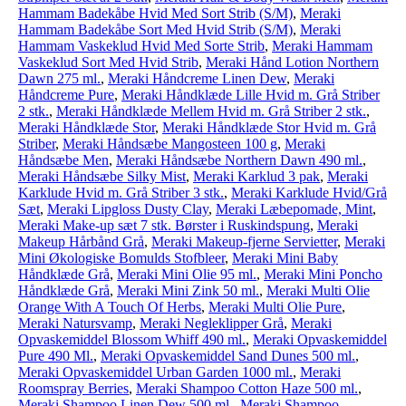
Hammam Badekåbe Hvid Med Sort Strib (S/M)
,
Meraki
Hammam Badekåbe Sort Med Hvid Strib (S/M)
,
Meraki
Hammam Vaskeklud Hvid Med Sorte Strib
,
Meraki Hammam
Vaskeklud Sort Med Hvid Strib
,
Meraki Hånd Lotion Northern
Dawn 275 ml.
,
Meraki Håndcreme Linen Dew
,
Meraki
Håndcreme Pure
,
Meraki Håndklæde Lille Hvid m. Grå Striber
2 stk.
,
Meraki Håndklæde Mellem Hvid m. Grå Striber 2 stk.
,
Meraki Håndklæde Stor
,
Meraki Håndklæde Stor Hvid m. Grå
Striber
,
Meraki Håndsæbe Mangosteen 100 g
,
Meraki
Håndsæbe Men
,
Meraki Håndsæbe Northern Dawn 490 ml.
,
Meraki Håndsæbe Silky Mist
,
Meraki Karklud 3 pak
,
Meraki
Karklude Hvid m. Grå Striber 3 stk.
,
Meraki Karklude Hvid/Grå
Sæt
,
Meraki Lipgloss Dusty Clay
,
Meraki Læbepomade, Mint
,
Meraki Make-up sæt 7 stk. Børster i Ruskindspung
,
Meraki
Makeup Hårbånd Grå
,
Meraki Makeup-fjerne Servietter
,
Meraki
Mini Økologiske Bomulds Stofbleer
,
Meraki Mini Baby
Håndklæde Grå
,
Meraki Mini Olie 95 ml.
,
Meraki Mini Poncho
Håndklæde Grå
,
Meraki Mini Zink 50 ml.
,
Meraki Multi Olie
Orange With A Touch Of Herbs
,
Meraki Multi Olie Pure
,
Meraki Natursvamp
,
Meraki Negleklipper Grå
,
Meraki
Opvaskemiddel Blossom Whiff 490 ml.
,
Meraki Opvaskemiddel
Pure 490 Ml.
,
Meraki Opvaskemiddel Sand Dunes 500 ml.
,
Meraki Opvaskemiddel Urban Garden 1000 ml.
,
Meraki
Roomspray Berries
,
Meraki Shampoo Cotton Haze 500 ml.
,
Meraki Shampoo Linen Dew 500 ml.
,
Meraki Shampoo