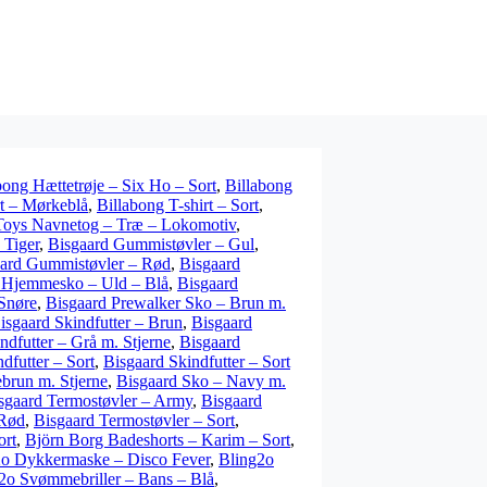
bong Hættetrøje – Six Ho – Sort
,
Billabong
rt – Mørkeblå
,
Billabong T-shirt – Sort
,
Toys Navnetog – Træ – Lokomotiv
,
 Tiger
,
Bisgaard Gummistøvler – Gul
,
ard Gummistøvler – Rød
,
Bisgaard
 Hjemmesko – Uld – Blå
,
Bisgaard
Snøre
,
Bisgaard Prewalker Sko – Brun m.
isgaard Skindfutter – Brun
,
Bisgaard
ndfutter – Grå m. Stjerne
,
Bisgaard
dfutter – Sort
,
Bisgaard Skindfutter – Sort
brun m. Stjerne
,
Bisgaard Sko – Navy m.
sgaard Termostøvler – Army
,
Bisgaard
 Rød
,
Bisgaard Termostøvler – Sort
,
ort
,
Björn Borg Badeshorts – Karim – Sort
,
2o Dykkermaske – Disco Fever
,
Bling2o
2o Svømmebriller – Bans – Blå
,