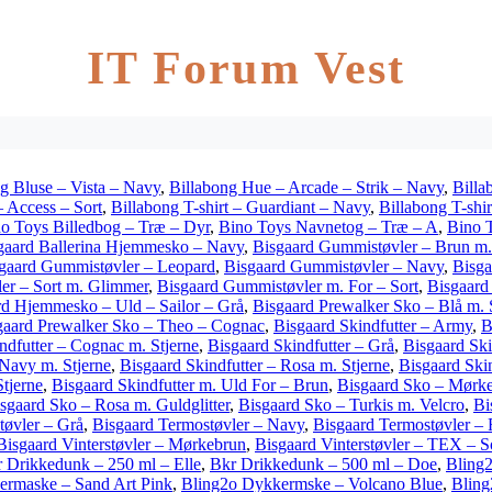
IT Forum Vest
g Bluse – Vista – Navy
,
Billabong Hue – Arcade – Strik – Navy
,
Billa
– Access – Sort
,
Billabong T-shirt – Guardiant – Navy
,
Billabong T-shi
o Toys Billedbog – Træ – Dyr
,
Bino Toys Navnetog – Træ – A
,
Bino 
gaard Ballerina Hjemmesko – Navy
,
Bisgaard Gummistøvler – Brun m.
gaard Gummistøvler – Leopard
,
Bisgaard Gummistøvler – Navy
,
Bisga
er – Sort m. Glimmer
,
Bisgaard Gummistøvler m. For – Sort
,
Bisgaard
rd Hjemmesko – Uld – Sailor – Grå
,
Bisgaard Prewalker Sko – Blå m. 
gaard Prewalker Sko – Theo – Cognac
,
Bisgaard Skindfutter – Army
,
B
ndfutter – Cognac m. Stjerne
,
Bisgaard Skindfutter – Grå
,
Bisgaard Ski
 Navy m. Stjerne
,
Bisgaard Skindfutter – Rosa m. Stjerne
,
Bisgaard Skin
Stjerne
,
Bisgaard Skindfutter m. Uld For – Brun
,
Bisgaard Sko – Mørke
sgaard Sko – Rosa m. Guldglitter
,
Bisgaard Sko – Turkis m. Velcro
,
Bi
tøvler – Grå
,
Bisgaard Termostøvler – Navy
,
Bisgaard Termostøvler –
Bisgaard Vinterstøvler – Mørkebrun
,
Bisgaard Vinterstøvler – TEX – S
 Drikkedunk – 250 ml – Elle
,
Bkr Drikkedunk – 500 ml – Doe
,
Bling
ermaske – Sand Art Pink
,
Bling2o Dykkermske – Volcano Blue
,
Bling