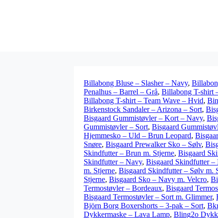
Billabong Bluse – Slasher – Navy
,
Billabon
Penalhus – Barrel – Grå
,
Billabong T-shirt 
Billabong T-shirt – Team Wave – Hvid
,
Bin
Birkenstock Sandaler – Arizona – Sort
,
Bis
Bisgaard Gummistøvler – Kort – Navy
,
Bis
Gummistøvler – Sort
,
Bisgaard Gummistøvl
Hjemmesko – Uld – Brun Leopard
,
Bisgaa
Snøre
,
Bisgaard Prewalker Sko – Sølv
,
Bis
Skindfutter – Brun m. Stjerne
,
Bisgaard Ski
Skindfutter – Navy
,
Bisgaard Skindfutter –
m. Stjerne
,
Bisgaard Skindfutter – Sølv m. 
Stjerne
,
Bisgaard Sko – Navy m. Velcro
,
Bi
Termostøvler – Bordeaux
,
Bisgaard Termos
Bisgaard Termostøvler – Sort m. Glimmer
,
Björn Borg Boxershorts – 3-pak – Sort
,
Bkr
Dykkermaske – Lava Lamp
,
Bling2o Dykk