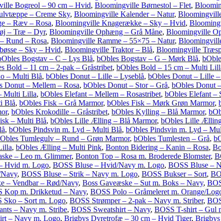
ille Bogreol – 90 cm – Hvid
,
Bloomingville Børnestol – Flet
,
Bloomin
ulvtæppe – Creme Sky
,
Bloomingville Kalender – Natur
,
Bloomingvill
ge – Ræv – Rosa
,
Bloomingville Knagerække – Sky – Hvid
,
Bloomingv
øj – Træ – Dyr
,
Bloomingville Ophæng – Grå Måne
,
Bloomingville O
 – Rund – Rosa
,
Bloomingville Ramme – 55×75 – Natur
,
Bloomingvill
bøsse – Sky – Hvid
,
Bloomingville Traktor – Blå
,
Bloomingville Træsp
bObles Bogstav – C – Lys Blå
,
bObles Bogstav – G – Mørk Blå
,
bOble
s Bold – 11 cm – 2-pak – Gråstribet
,
bObles Bold – 15 cm – Multi Lill
o – Multi Blå
,
bObles Donut – Lille – Lyseblå
,
bObles Donut – Lille –
s Donut – Mellem – Rosa
,
bObles Donut – Stor – Grå
,
bObles Donut –
 Multi Lilla
,
bObles Elefant – Mellem – Rosastribet
,
bObles Elefant – 
i Blå
,
bObles Fisk – Grå Marmor
,
bObles Fisk – Mørk Grøn Marmor
,
mor
,
bObles Krokodille – Gråstribet
,
bObles Kylling – Blå Marmor
,
bOb
isk – Multi Blå
,
bObles Lille Ælling – Blå Marmor
,
bObles Lille Ælli
lå
,
bObles Pindsvin m. Lyd – Multi Blå
,
bObles Pindsvin m. Lyd – Mul
Obles Tumlegulv – Rund – Grøn Marmor
,
bObles Tumlesten – Grå
,
bO
illa
,
bObles Ælling – Multi Pink
,
Bonton Bidering – Kanin – Rosa
,
Bo
aske – Leo m. Glimmer
,
Bonton Top – Rosa m. Broderede Blomster
,
B
– Hvid m. Logo
,
BOSS Bluse – Hvid/Navy m. Logo
,
BOSS Bluse – N
t/Navy
,
BOSS Bluse – Strik – Navy m. Logo
,
BOSS Bukser – Sort
,
BO
e – Vendbar – Rød/Navy
,
Boss Gaveæske – Sut m. Boks – Navy
,
BOS
 Kop m. Drikketud – Navy
,
BOSS Polo – Gråmeleret m. Orange/Log
Sko – Sort m. Logo
,
BOSS Strømper – 2-pak – Navy m. Striber
,
BOS
nts – Navy m. Stribe
,
BOSS Sweatshirt – Navy
,
BOSS T-shirt – Gul 
rt – Navy m. Logo
,
Brigbys Dyretrofæ – 30 cm – Hvid Tiger
,
Brigbys