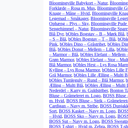
Bloomingville Babykort – Natur
,
Bloomingv
Forklæde – Rosa m. Mus
,
Bloomingville G
Knage – Måne – Hvid
,
Bloomingville Kna
Legemad – Småkager
,
Bloomingville Leget
Ophæng – Plys – Sky
,
Bloomingville Pude
Sengehimmel – Natur
,
Bloomingville Spare
Blå Dyr
,
bObles Bogstav – B – Mørk Blå
,
– S – Blå
,
bObles Bogstav – T – Blå
,
bOble
Pink
,
bObles Dino – Gråstribet
,
bObles Din
Blå
,
bObles Donut – Mellem – Lilla
,
bOble
– Marmor – Blå
,
bObles Elefant – Mellem –
Grøn Marmor
,
bObles Elefant – Stor – Mult
Blå Marmor
,
bObles Hest – Lys Rosa Mar
Kylling – Lys Rosa Marmor
,
bObles Lille F
Grå Marmor
,
bObles Lille Ælling – Multi B
bObles Tumlegulv – Rund – Blå Marmor
,
b
Ælling – Multi Blå
,
bObles Ælling – Multi L
Nederdel – Karry m. Guldstriber
,
Bonton T
Bluse – Gråmeleret m. Logo
,
BOSS Bluse 
m. Hvid
,
BOSS Bluse – Strik – Gråmelere
Cardigan – Navy m. Stribe
,
BOSS Dunjakk
Sort
,
BOSS Kasket – Navy m. Logo
,
BOSS
– Hvid
,
BOSS Sko – Navy m. Logo
,
BOSS 
BOSS Sut – Navy m. Logo
,
BOSS Sweatpa
BOSS T-shirt – Hvid m. Zebra
,
BOSS T-shi