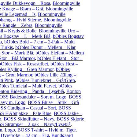
gville Dukkevogn – Rosa
,
Bloomingville
e Knage – Bjørn – Grå
,
Bloomingville
ille Legemad – Is
,
Bloomingville
phæng – Hvid Stjerne
,
Bloomingville
e Rangle – Zebra
,
Bloomingville
il – Kryds & Bolle
,
Bloomingville Uro –
s Bogstav – L – Mørk Blå
,
bObles Bogstav
a
,
bObles Bold – 7 cm – 2-Pak – Multi
 Turkis
,
bObles Donut – Mellem – Klar
 Stor – Mørk Blå
,
bObles Elefant – Mellem
Stor – Blå Marmor
,
bObles Elefant – Stor –
bObles Fisk – Rosastribet
,
bObles Hest –
les Kylling – Grøn Marmor
,
bObles
ng – Grøn Marmor
,
bObles Lille Ælling –
ti Pink
,
bObles Tumlebræt – Grå/Grøn
,
bles Tumletal – Multi Farvet
,
bObles
nton Bidering – Panda – Lyseblå
,
Bonton
OSS Badesandaler – Sort m. Logo
,
BOSS
avy m. Logo
,
BOSS Bluse – Strik – Grå
SS Cardigan – Casual – Sort
,
BOSS
S HAbitjakke – Pale Blue
,
BOSS Jakke –
o
,
BOSS Skindfutter – Navy
,
BOSS Skjorte
S Strømper – 2-pak – Navy/Lyseblå
,
m. Logo
,
BOSS T-shirt – Hvid m. Tiger
,
 Dyretrofæ – 42 cm – Elg
,
Bundgaard