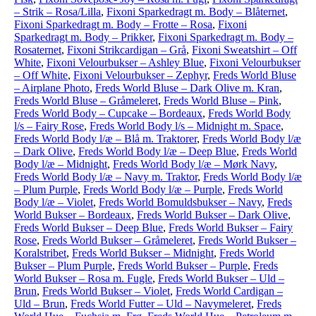
– Strik – Rosa/Lilla
,
Fixoni Sparkedragt m. Body – Blåternet
,
Fixoni Sparkedragt m. Body – Frotte – Rosa
,
Fixoni
Sparkedragt m. Body – Prikker
,
Fixoni Sparkedragt m. Body –
Rosaternet
,
Fixoni Strikcardigan – Grå
,
Fixoni Sweatshirt – Off
White
,
Fixoni Velourbukser – Ashley Blue
,
Fixoni Velourbukser
– Off White
,
Fixoni Velourbukser – Zephyr
,
Freds World Bluse
– Airplane Photo
,
Freds World Bluse – Dark Olive m. Kran
,
Freds World Bluse – Gråmeleret
,
Freds World Bluse – Pink
,
Freds World Body – Cupcake – Bordeaux
,
Freds World Body
l/s – Fairy Rose
,
Freds World Body l/s – Midnight m. Space
,
Freds World Body l/æ – Blå m. Traktorer
,
Freds World Body l/æ
– Dark Olive
,
Freds World Body l/æ – Deep Blue
,
Freds World
Body l/æ – Midnight
,
Freds World Body l/æ – Mørk Navy
,
Freds World Body l/æ – Navy m. Traktor
,
Freds World Body l/æ
– Plum Purple
,
Freds World Body l/æ – Purple
,
Freds World
Body l/æ – Violet
,
Freds World Bomuldsbukser – Navy
,
Freds
World Bukser – Bordeaux
,
Freds World Bukser – Dark Olive
,
Freds World Bukser – Deep Blue
,
Freds World Bukser – Fairy
Rose
,
Freds World Bukser – Gråmeleret
,
Freds World Bukser –
Koralstribet
,
Freds World Bukser – Midnight
,
Freds World
Bukser – Plum Purple
,
Freds World Bukser – Purple
,
Freds
World Bukser – Rosa m. Fugle
,
Freds World Bukser – Uld –
Brun
,
Freds World Bukser – Violet
,
Freds World Cardigan –
Uld – Brun
,
Freds World Futter – Uld – Navymeleret
,
Freds