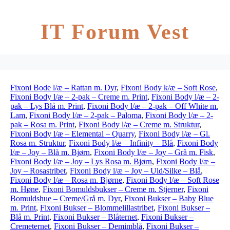
IT Forum Vest
Fixoni Bode l/æ – Rattan m. Dyr
,
Fixoni Body k/æ – Soft Rose
,
Fixoni Body l/æ – 2-pak – Creme m. Print
,
Fixoni Body l/æ – 2-
pak – Lys Blå m. Print
,
Fixoni Body l/æ – 2-pak – Off White m.
Lam
,
Fixoni Body l/æ – 2-pak – Paloma
,
Fixoni Body l/æ – 2-
pak – Rosa m. Print
,
Fixoni Body l/æ – Creme m. Struktur
,
Fixoni Body l/æ – Elemental – Quarry
,
Fixoni Body l/æ – Gl.
Rosa m. Struktur
,
Fixoni Body l/æ – Infinity – Blå
,
Fixoni Body
l/æ – Joy – Blå m. Bjørn
,
Fixoni Body l/æ – Joy – Grå m. Fisk
,
Fixoni Body l/æ – Joy – Lys Rosa m. Bjørn
,
Fixoni Body l/æ –
Joy – Rosastribet
,
Fixoni Body l/æ – Joy – Uld/Silke – Blå
,
Fixoni Body l/æ – Rosa m. Bjørne
,
Fixoni Body l/æ – Soft Rose
m. Høne
,
Fixoni Bomuldsbukser – Creme m. Stjerner
,
Fixoni
Bomuldshue – Creme/Grå m. Dyr
,
Fixoni Bukser – Baby Blue
m. Print
,
Fixoni Bukser – Blommelillastribet
,
Fixoni Bukser –
Blå m. Print
,
Fixoni Bukser – Blåternet
,
Fixoni Bukser –
Cremeternet
,
Fixoni Bukser – Demimblå
,
Fixoni Bukser –