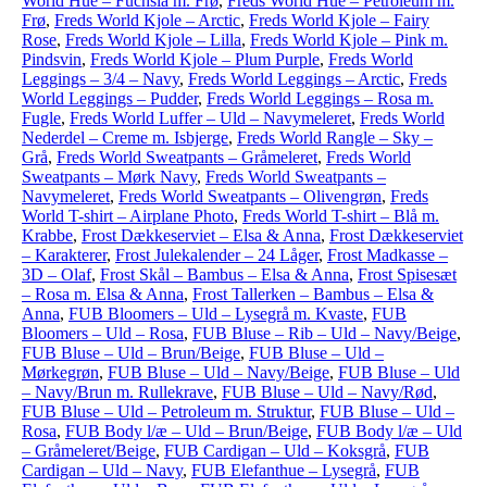
World Hue – Fuchsia m. Frø
,
Freds World Hue – Petroleum m.
Frø
,
Freds World Kjole – Arctic
,
Freds World Kjole – Fairy
Rose
,
Freds World Kjole – Lilla
,
Freds World Kjole – Pink m.
Pindsvin
,
Freds World Kjole – Plum Purple
,
Freds World
Leggings – 3/4 – Navy
,
Freds World Leggings – Arctic
,
Freds
World Leggings – Pudder
,
Freds World Leggings – Rosa m.
Fugle
,
Freds World Luffer – Uld – Navymeleret
,
Freds World
Nederdel – Creme m. Isbjerge
,
Freds World Rangle – Sky –
Grå
,
Freds World Sweatpants – Gråmeleret
,
Freds World
Sweatpants – Mørk Navy
,
Freds World Sweatpants –
Navymeleret
,
Freds World Sweatpants – Olivengrøn
,
Freds
World T-shirt – Airplane Photo
,
Freds World T-shirt – Blå m.
Krabbe
,
Frost Dækkeserviet – Elsa & Anna
,
Frost Dækkeserviet
– Karakterer
,
Frost Julekalender – 24 Låger
,
Frost Madkasse –
3D – Olaf
,
Frost Skål – Bambus – Elsa & Anna
,
Frost Spisesæt
– Rosa m. Elsa & Anna
,
Frost Tallerken – Bambus – Elsa &
Anna
,
FUB Bloomers – Uld – Lysegrå m. Kvaste
,
FUB
Bloomers – Uld – Rosa
,
FUB Bluse – Rib – Uld – Navy/Beige
,
FUB Bluse – Uld – Brun/Beige
,
FUB Bluse – Uld –
Mørkegrøn
,
FUB Bluse – Uld – Navy/Beige
,
FUB Bluse – Uld
– Navy/Brun m. Rullekrave
,
FUB Bluse – Uld – Navy/Rød
,
FUB Bluse – Uld – Petroleum m. Struktur
,
FUB Bluse – Uld –
Rosa
,
FUB Body l/æ – Uld – Brun/Beige
,
FUB Body l/æ – Uld
– Gråmeleret/Beige
,
FUB Cardigan – Uld – Koksgrå
,
FUB
Cardigan – Uld – Navy
,
FUB Elefanthue – Lysegrå
,
FUB