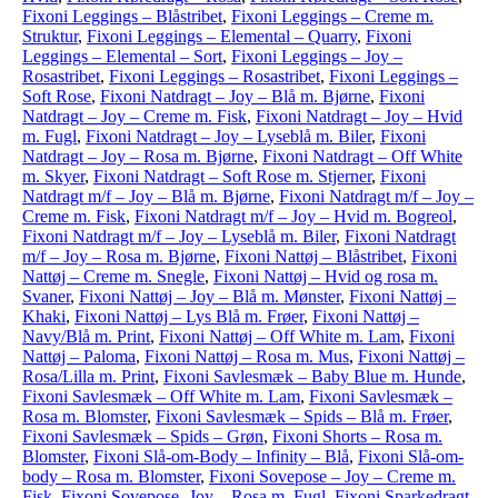
Fixoni Leggings – Blåstribet
,
Fixoni Leggings – Creme m.
Struktur
,
Fixoni Leggings – Elemental – Quarry
,
Fixoni
Leggings – Elemental – Sort
,
Fixoni Leggings – Joy –
Rosastribet
,
Fixoni Leggings – Rosastribet
,
Fixoni Leggings –
Soft Rose
,
Fixoni Natdragt – Joy – Blå m. Bjørne
,
Fixoni
Natdragt – Joy – Creme m. Fisk
,
Fixoni Natdragt – Joy – Hvid
m. Fugl
,
Fixoni Natdragt – Joy – Lyseblå m. Biler
,
Fixoni
Natdragt – Joy – Rosa m. Bjørne
,
Fixoni Natdragt – Off White
m. Skyer
,
Fixoni Natdragt – Soft Rose m. Stjerner
,
Fixoni
Natdragt m/f – Joy – Blå m. Bjørne
,
Fixoni Natdragt m/f – Joy –
Creme m. Fisk
,
Fixoni Natdragt m/f – Joy – Hvid m. Bogreol
,
Fixoni Natdragt m/f – Joy – Lyseblå m. Biler
,
Fixoni Natdragt
m/f – Joy – Rosa m. Bjørne
,
Fixoni Nattøj – Blåstribet
,
Fixoni
Nattøj – Creme m. Snegle
,
Fixoni Nattøj – Hvid og rosa m.
Svaner
,
Fixoni Nattøj – Joy – Blå m. Mønster
,
Fixoni Nattøj –
Khaki
,
Fixoni Nattøj – Lys Blå m. Frøer
,
Fixoni Nattøj –
Navy/Blå m. Print
,
Fixoni Nattøj – Off White m. Lam
,
Fixoni
Nattøj – Paloma
,
Fixoni Nattøj – Rosa m. Mus
,
Fixoni Nattøj –
Rosa/Lilla m. Print
,
Fixoni Savlesmæk – Baby Blue m. Hunde
,
Fixoni Savlesmæk – Off White m. Lam
,
Fixoni Savlesmæk –
Rosa m. Blomster
,
Fixoni Savlesmæk – Spids – Blå m. Frøer
,
Fixoni Savlesmæk – Spids – Grøn
,
Fixoni Shorts – Rosa m.
Blomster
,
Fixoni Slå-om-Body – Infinity – Blå
,
Fixoni Slå-om-
body – Rosa m. Blomster
,
Fixoni Sovepose – Joy – Creme m.
Fisk
,
Fixoni Sovepose- Joy – Rosa m. Fugl
,
Fixoni Sparkedragt