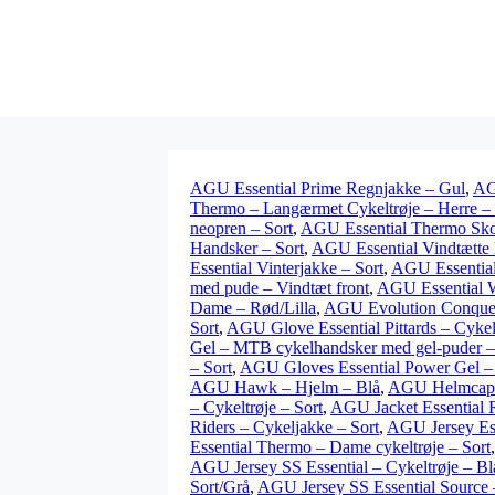
AGU Essential Prime Regnjakke – Gul
,
AG
Thermo – Langærmet Cykeltrøje – Herre – 
neopren – Sort
,
AGU Essential Thermo Sko
Handsker – Sort
,
AGU Essential Vindtætte
Essential Vinterjakke – Sort
,
AGU Essential
med pude – Vindtæt front
,
AGU Essential W
Dame – Rød/Lilla
,
AGU Evolution Conquer
Sort
,
AGU Glove Essential Pittards – Cyke
Gel – MTB cykelhandsker med gel-puder –
– Sort
,
AGU Gloves Essential Power Gel – 
AGU Hawk – Hjelm – Blå
,
AGU Helmcap- 
– Cykeltrøje – Sort
,
AGU Jacket Essential R
Riders – Cykeljakke – Sort
,
AGU Jersey Ess
Essential Thermo – Dame cykeltrøje – Sort
AGU Jersey SS Essential – Cykeltrøje – Bl
Sort/Grå
,
AGU Jersey SS Essential Source –