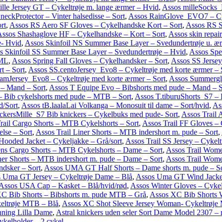
lle Jersey GT – Cykeltrøje m. lange ærmer – Hvid
,
Assos milleSocks_
neckProtector – Vinter halsedisse – Sort
,
Assos RainGlove_EVO7 – Cyk
rt
,
Assos RS Aero SF Gloves – Cykelhandske Kort – Sort
,
Assos RS S
ssos Shashaglove HF – Cykelhandske – Kort – Sort
,
Assos skin repair
e- Hvid
,
Assos Skinfoil NS Summer Base Layer – Svedundertrøje u. æ
s Skinfoil SS Summer Base Layer – Svedundertrøje – Hvid
,
Assos Spec
0ML
,
Assos Spring Fall Gloves – Cykelhandsker – Sort
,
Assos SS Jerse
t – Sort
,
Assos SS.centoJersey_Evo8 – Cykeltrøje med korte ærmer – 
amJersey_Evo8 – Cykeltrøje med korte ærmer – Sort
,
Assos Summerglo
 – Mand – Sort
,
Assos T Equipe Evo – Bibshorts med pude – Mand – 
 – Bib cykelshorts med pude – MTB – Sort
,
Assos T.tiburuShorts_S7 – 
d/Sort
,
Assos tB.laalaLai Volkanga – Monosuit til dame – Sort/hvid
,
As
ckersMille_S7 Bib knickers – Cykelbuks med pude- Sort
,
Assos Trail 
rail Cargo Shorts – MTB Cykelshorts – Sort
,
Assos Trail FF Gloves –
lse – Sort
,
Assos Trail Liner Shorts – MTB indershort m. pude – Sort
,
 Hooded Jacket – Cykeljakke – Grå/sort
,
Assos Trail SS Jersey – Cykel
ns Cargo Shorts – MTB Cykelshorts – Dame – Sort
,
Assos Trail Wom
er Shorts – MTB indershort m. pude – Dame – Sort
,
Assos Trail Wom
ndsker – Sort
,
Assos UMA GT Half Shorts – Dame shorts m. pude – So
 Uma GT Jersey – Cykeltrøje Dame – Blå
,
Assos Uma GT Wind Jacket
Assos USA Cap – Kasket – Blå/hvid/rød
,
Assos Winter Gloves – Cykel
C Bib Shorts – Bibshorts m. pude MTB – Grå
,
Assos XC Bib Shorts
keltrøje MTB – Blå
,
Assos XC Shot Sleeve Jersey Woman- Cykeltrøj
nning Lilla Dame
,
Astral knickers uden seler Sort Dame Model 2307 –
ykelholder – 2 cykel
,