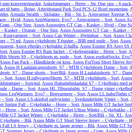
00 mm konverteringskit
,
Ankelstrømper – Herre – Str. One size – 6 pack
t til børn – Beige
,
Arbejdsstand Park Tool PCS-12 Bord montering
,
A
older
,
Armada Stealth – Skijakke – Blå – Str. L
,
Armvarmer Xtreme X-
ere – Hvid
,
Assos ArmWarmers_Evo7 – Armvarmere – Sort
,
Assos As
 Grøn – One Size
,
Assos Assosoires GT Cap – Kasket – Hvid – One Si
 – Kasket – Orange – One Size
,
Assos Assosoires GT Cap – Kasket – 
– Knævarmere – Sort
,
Assos Cap Winter – Hjelmhue – Sort
,
Assos Cha
er – 75 ml
,
Assos cykelshorts T.équipe – BIB med pude – Sort
,
Assos 
sparent
,
Assos efterårs cykeljakke iJ.haBu
,
Assos Equipe RS Aero SS J
Sort
,
Assos Equipe RS Rain Jacket – Cykelregnjakke – Herre – Sort
,
A
ib Shorts S9 – Cykelshorts m. pude – Sort
,
Assos exploitSocks_Evo7
Assos Fan Pack – Håndklæde og krus
,
Assos ForToni Short Sleeve Jer
å
,
Assos H Laalalaicargoshorts_S7 – MTB Cykelshorts Dame – Sort
,
A
shorts_S7 – Dame shorts – Sort/Blå
,
Assos H.Laalalaishorts_S7 – Dame
 – Sort
,
Assos H.rallycargoShorts_S7 – MTB cykelshorts – Sort
,
Assos
strømper – Sort/gul
,
Assos Habutightslaalalai S7 – Cykelbuks med 
pude – Dame – Sort
,
Assos HL.Tiburutights_S7 – Dame vinter cykelbu
ssos LegWarmers_Evo7 – Benvarmere – Sort
,
Assos LL.habuTights s7
 – Sort
,
Assos LS.skinfoil earlywinter – Svedundertrøje Vinter – Sort
,
t Spring Fall – Cykeljakke – Herre – Sort
,
Assos Mille GT Jacket Spri
 – Herre – Sort
,
Assos Mille GT Jacket Ultraz Winter – Cykeljakke – 
Mille GT Jacket Winter – Cykeljakke – Herre – Sort/Blå – Str. XL
,
Ass
Cykeltrøje – Blå
,
Assos Mille GT Short Sleeve Jersey – Cykeltrøje – 
 Fall LS Jersey – Cykeltrøje m. lange ærmer – Blå
,
Assos Mille GT Spr
GT Summer Jersey – Cykeltrøje m. lange ærmer – Grøn
,
Assos Mille G