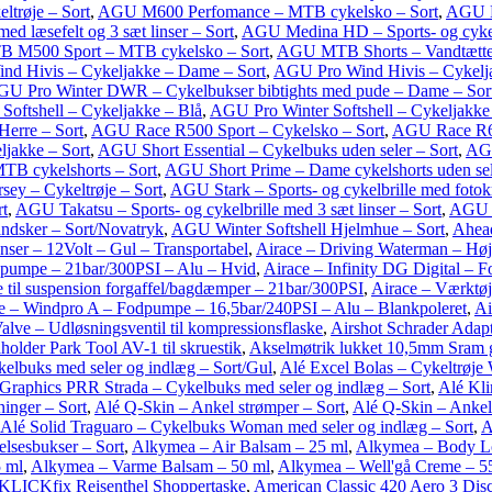
ltrøje – Sort
,
AGU M600 Perfomance – MTB cykelsko – Sort
,
AGU Ma
d læsefelt og 3 sæt linser – Sort
,
AGU Medina HD – Sports- og cykelb
M500 Sport – MTB cykelsko – Sort
,
AGU MTB Shorts – Vandtætte
d Hivis – Cykeljakke – Dame – Sort
,
AGU Pro Wind Hivis – Cykelja
U Pro Winter DWR – Cykelbukser bibtights med pude – Dame – Sor
Softshell – Cykeljakke – Blå
,
AGU Pro Winter Softshell – Cykeljakke 
Herre – Sort
,
AGU Race R500 Sport – Cykelsko – Sort
,
AGU Race R60
ljakke – Sort
,
AGU Short Essential – Cykelbuks uden seler – Sort
,
AGU
TB cykelshorts – Sort
,
AGU Short Prime – Dame cykelshorts uden sel
ey – Cykeltrøje – Sort
,
AGU Stark – Sports- og cykelbrille med fotokr
rt
,
AGU Takatsu – Sports- og cykelbrille med 3 sæt linser – Sort
,
AGU V
andsker – Sort/Novatryk
,
AGU Winter Softshell Hjelmhue – Sort
,
Ahead
nser – 12Volt – Gul – Transportabel
,
Airace – Driving Waterman – Højt
lpumpe – 21bar/300PSI – Alu – Hvid
,
Airace – Infinity DG Digital – 
 til suspension forgaffel/bagdæmper – 21bar/300PSI
,
Airace – Værktøj 
e – Windpro A – Fodpumpe – 16,5bar/240PSI – Alu – Blankpoleret
,
Ai
alve – Udløsningsventil til kompressionsflaske
,
Airshot Schrader Adapto
holder Park Tool AV-1 til skruestik
,
Akselmøtrik lukket 10,5mm Sram
kelbuks med seler og indlæg – Sort/Gul
,
Alé Excel Bolas – Cykeltrøje
Graphics PRR Strada – Cykelbuks med seler og indlæg – Sort
,
Alé Kli
ninger – Sort
,
Alé Q-Skin – Ankel strømper – Sort
,
Alé Q-Skin – Ankel
Alé Solid Traguaro – Cykelbuks Woman med seler og indlæg – Sort
,
A
elsesbukser – Sort
,
Alkymea – Air Balsam – 25 ml
,
Alkymea – Body Lo
 ml
,
Alkymea – Varme Balsam – 50 ml
,
Alkymea – Well'gå Creme – 5
l KLICKfix Reisenthel Shoppertaske
,
American Classic 420 Aero 3 Disc