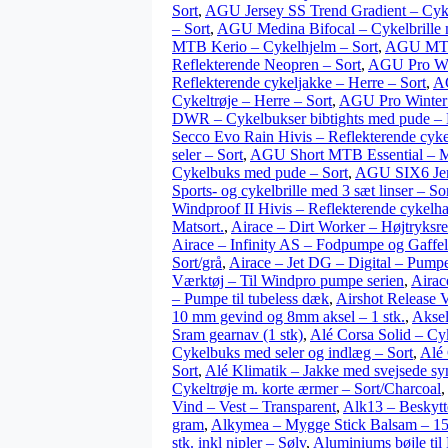
Sort
,
AGU Jersey SS Trend Gradient – Cyke
– Sort
,
AGU Medina Bifocal – Cykelbrille me
MTB Kerio – Cykelhjelm – Sort
,
AGU MTB 
Reflekterende Neopren – Sort
,
AGU Pro Win
Reflekterende cykeljakke – Herre – Sort
,
AG
Cykeltrøje – Herre – Sort
,
AGU Pro Winter 
DWR – Cykelbukser bibtights med pude – 
Secco Evo Rain Hivis – Reflekterende cyke
seler – Sort
,
AGU Short MTB Essential – M
Cykelbuks med pude – Sort
,
AGU SIX6 Jers
Sports- og cykelbrille med 3 sæt linser – So
Windproof II Hivis – Reflekterende cykelh
Matsort.
,
Airace – Dirt Worker – Højtryksre
Airace – Infinity AS – Fodpumpe og Gaffe
Sort/grå
,
Airace – Jet DG – Digital – Pumpe
Værktøj – Til Windpro pumpe serien
,
Airac
– Pumpe til tubeless dæk
,
Airshot Release V
10 mm gevind og 8mm aksel – 1 stk.
,
Aksel
Sram gearnav (1 stk)
,
Alé Corsa Solid – Cy
Cykelbuks med seler og indlæg – Sort
,
Alé 
Sort
,
Alé Klimatik – Jakke med svejsede sy
Cykeltrøje m. korte ærmer – Sort/Charcoal
,
Vind – Vest – Transparent
,
Alk13 – Beskytt
gram
,
Alkymea – Mygge Stick Balsam – 15
stk. inkl nipler – Sølv
,
Aluminiums bøjle ti