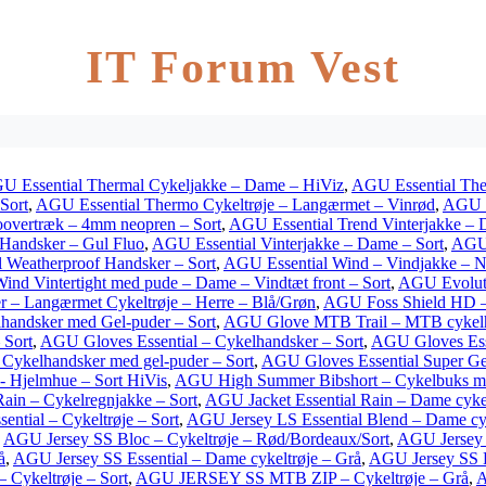
IT Forum Vest
U Essential Thermal Cykeljakke – Dame – HiViz
,
AGU Essential The
Sort
,
AGU Essential Thermo Cykeltrøje – Langærmet – Vinrød
,
AGU E
overtræk – 4mm neopren – Sort
,
AGU Essential Trend Vinterjakke –
 Handsker – Gul Fluo
,
AGU Essential Vinterjakke – Dame – Sort
,
AGU 
 Weatherproof Handsker – Sort
,
AGU Essential Wind – Vindjakke – N
ind Vintertight med pude – Dame – Vindtæt front – Sort
,
AGU Evoluti
 – Langærmet Cykeltrøje – Herre – Blå/Grøn
,
AGU Foss Shield HD – S
lhandsker med Gel-puder – Sort
,
AGU Glove MTB Trail – MTB cykelh
 Sort
,
AGU Gloves Essential – Cykelhandsker – Sort
,
AGU Gloves Esse
Cykelhandsker med gel-puder – Sort
,
AGU Gloves Essential Super Gel
Hjelmhue – Sort HiVis
,
AGU High Summer Bibshort – Cykelbuks me
ain – Cykelregnjakke – Sort
,
AGU Jacket Essential Rain – Dame cyke
ential – Cykeltrøje – Sort
,
AGU Jersey LS Essential Blend – Dame cyk
,
AGU Jersey SS Bloc – Cykeltrøje – Rød/Bordeaux/Sort
,
AGU Jersey 
å
,
AGU Jersey SS Essential – Dame cykeltrøje – Grå
,
AGU Jersey SS E
 Cykeltrøje – Sort
,
AGU JERSEY SS MTB ZIP – Cykeltrøje – Grå
,
A