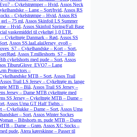
Evo7 – Cykelstrømper – Hvid
,
Assos Neck
elhandske – Lang – Sort/hvid
,
Assos RS
ocks – Cykelstrømpe – Hvid
,
Assos RS
 gel – 75 ml
,
Assos Skinfoil LS Summer
rme – Hvid
,
Assos Skinfoil Spring/Fall Base
ial vaskemiddel til cykeltøj 1,0 LTR
,
y – Cykeltrøje Danmark – Rød
,
Assos SS
Sort
,
Assos SS.laaLalaiJersey_evo8 –
ves_S7 – Cykelhandske – Kort – Sort
,
Sort/Rød
,
Assos T.milleshorts_S7 – Bib
Bib cykelshorts med pude – Sort
,
Assos
sos TiburuGlove_EVO7 – Lang
Arm Protectors –
 Cykelhandske MTB – Sort
,
Assos Trail
Assos Trail LS Jersey – Cykeltrøje m. lange
trøje MTB – Blå
,
Assos Trail SS Jersey –
ens Jersey – Dame MTB cykeltrøje med
ens SS Jersey – Cykeltrøje MTB – Dame –
rt
,
Assos Uma GT Half Tights –
 – Cykeljakke – Dame – Sort
,
Assos Uma
handsker – Sort
,
Assos Winter Sockes
 Woman – Bibshorts m. pude MTB – Dame
e MTB – Dame – Grøn
,
Assos XC Socks –
 med pude
,
Atera køreskinne – Passer til