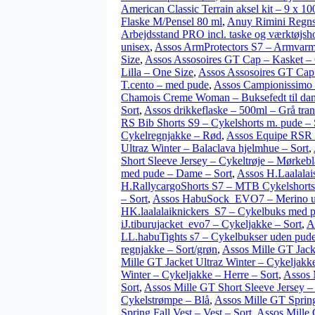
American Classic Terrain aksel kit – 9 x 1
Flaske M/Pensel 80 ml
,
Anuy Rimini Regnsæ
Arbejdsstand PRO incl. taske og værktøjsh
unisex
,
Assos ArmProtectors S7 – Armvarm
Size
,
Assos Assosoires GT Cap – Kasket –
Lilla – One Size
,
Assos Assosoires GT Cap
T.cento – med pude
,
Assos Campionissimo 
Chamois Creme Woman – Buksefedt til dam
Sort
,
Assos drikkeflaske – 500ml – Grå tran
RS Bib Shorts S9 – Cykelshorts m. pude – 
Cykelregnjakke – Rød
,
Assos Equipe RSR B
Ultraz Winter – Balaclava hjelmhue – Sort
,
Short Sleeve Jersey – Cykeltrøje – Mørkebl
med pude – Dame – Sort
,
Assos H.Laalalai
H.RallycargoShorts S7 – MTB Cykelshorts
– Sort
,
Assos HabuSock_EVO7 – Merino uld
HK.laalalaiknickers_S7 – Cykelbuks med 
iJ.tiburujacket_evo7 – Cykeljakke – Sort
,
A
LL.habuTights s7 – Cykelbukser uden pude
regnjakke – Sort/grøn
,
Assos Mille GT Jacke
Mille GT Jacket Ultraz Winter – Cykeljakke
Winter – Cykeljakke – Herre – Sort
,
Assos 
Sort
,
Assos Mille GT Short Sleeve Jersey – 
Cykelstrømpe – Blå
,
Assos Mille GT Spring
Spring Fall Vest – Vest – Sort
,
Assos Mille 