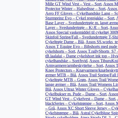
Mille GT Wind Vest – Vest – Sort
,
Assos Mi
Protector Winter – Halsedisse – Sort
,
Assos 
Aero FF Gloves – Cykelhandske Lang – So
Sturmprinz Evo – Cykel regnjakke – Sort
,
A
Base Layer – Svedundertrøje m. langt ærm
Layer – Svedundertrøje – K/Æ – Sort
,
Asso
Assos Special vaskemiddel til cykeltøj 30
Skinfoil Spring/Fall – Svedundertrøje T-Shir
Cykeltrøje Dame – Blå
,
Assos SS.works_te
Assos T Equipe Evo – Bibshorts med pude
cykelshorts – Sort
,
Assos T.rallyShorts_S7
tB.laalalai – Dame cykelshort ink top – Hvi
cykelhandske – Sort/hvid
,
Assos TiburuKni
Armvarmere/armbeskyttelse – Sort
,
Assos T
Knee Protectors – Knævarmere/knæbeskytte
ærmer MTB – Blå
,
Assos Trail Spring/Fall
Cykeltrøje MTB – Grøn
,
Assos Trail Wome
lange ærmer – Blå
,
Assos Trail Womens Lin
Blå
,
Assos Ultraz Winter Gloves – Cykelha
Cykelbukser m. Pude – Dame – Sort
,
Assos
GT Wind Vest – Cykelvest – Dame – Sort
,
blackSeries – Cykelstrømpe – Sort
,
Assos X
– Grå
,
Assos XC Short Sleeve Jersey – Cy
Cykelstrømpe – Blå
,
Astral Cykelbluse Spi
Strada cykelholdere
,
Atera Strada DL 2 – C