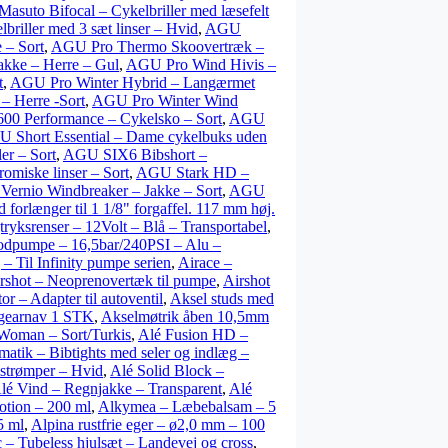
suto Bifocal – Cykelbriller med læsefelt
riller med 3 sæt linser – Hvid
,
AGU
 – Sort
,
AGU Pro Thermo Skoovertræk –
kke – Herre – Gul
,
AGU Pro Wind Hivis –
t
,
AGU Pro Winter Hybrid – Langærmet
– Herre -Sort
,
AGU Pro Winter Wind
0 Performance – Cykelsko – Sort
,
AGU
 Short Essential – Dame cykelbuks uden
er – Sort
,
AGU SIX6 Bibshort –
omiske linser – Sort
,
AGU Stark HD –
ernio Windbreaker – Jakke – Sort
,
AGU
 forlænger til 1 1/8" forgaffel. 117 mm høj.
ryksrenser – 12Volt – Blå – Transportabel
,
Fodpumpe – 16,5bar/240PSI – Alu –
– Til Infinity pumpe serien
,
Airace –
rshot – Neoprenovertæk til pumpe
,
Airshot
r – Adapter til autoventil
,
Aksel studs med
 gearnav 1 STK
,
Akselmøtrik åben 10,5mm
 Woman – Sort/Turkis
,
Alé Fusion HD –
matik – Bibtights med seler og indlæg –
strømper – Hvid
,
Alé Solid Block –
lé Vind – Regnjakke – Transparent
,
Alé
tion – 200 ml
,
Alkymea – Læbebalsam – 5
5 ml
,
Alpina rustfrie eger – ø2,0 mm – 100
 – Tubeless hjulsæt – Landevej og cross
,