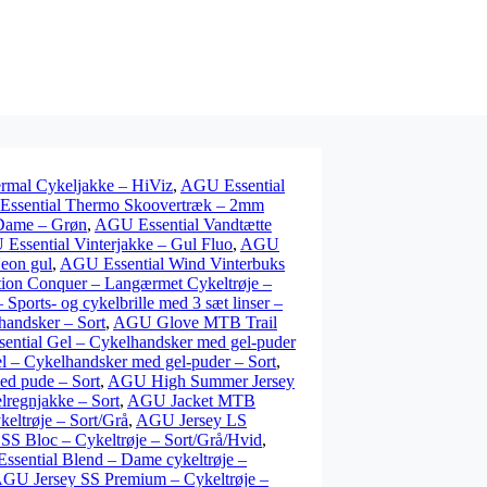
rmal Cykeljakke – HiViz
,
AGU Essential
ssential Thermo Skoovertræk – 2mm
 Dame – Grøn
,
AGU Essential Vandtætte
Essential Vinterjakke – Gul Fluo
,
AGU
eon gul
,
AGU Essential Wind Vinterbuks
on Conquer – Langærmet Cykeltrøje –
ports- og cykelbrille med 3 sæt linser –
andsker – Sort
,
AGU Glove MTB Trail
ntial Gel – Cykelhandsker med gel-puder
 – Cykelhandsker med gel-puder – Sort
,
d pude – Sort
,
AGU High Summer Jersey
lregnjakke – Sort
,
AGU Jacket MTB
eltrøje – Sort/Grå
,
AGU Jersey LS
SS Bloc – Cykeltrøje – Sort/Grå/Hvid
,
ssential Blend – Dame cykeltrøje –
GU Jersey SS Premium – Cykeltrøje –