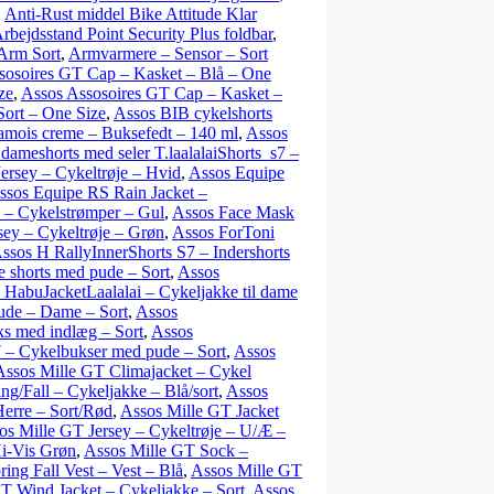
,
Anti-Rust middel Bike Attitude Klar
rbejdsstand Point Security Plus foldbar
,
Arm Sort
,
Armvarmere – Sensor – Sort
sosoires GT Cap – Kasket – Blå – One
ze
,
Assos Assosoires GT Cap – Kasket –
Sort – One Size
,
Assos BIB cykelshorts
mois creme – Buksefedt – 140 ml
,
Assos
dameshorts med seler T.laalalaiShorts_s7 –
ersey – Cykeltrøje – Hvid
,
Assos Equipe
ssos Equipe RS Rain Jacket –
 – Cykelstrømper – Gul
,
Assos Face Mask
sey – Cykeltrøje – Grøn
,
Assos ForToni
ssos H RallyInnerShorts S7 – Indershorts
 shorts med pude – Sort
,
Assos
 HabuJacketLaalalai – Cykeljakke til dame
pude – Dame – Sort
,
Assos
ks med indlæg – Sort
,
Assos
 – Cykelbukser med pude – Sort
,
Assos
Assos Mille GT Climajacket – Cykel
ng/Fall – Cykeljakke – Blå/sort
,
Assos
Herre – Sort/Rød
,
Assos Mille GT Jacket
os Mille GT Jersey – Cykeltrøje – U/Æ –
Hi-Vis Grøn
,
Assos Mille GT Sock –
ing Fall Vest – Vest – Blå
,
Assos Mille GT
T Wind Jacket – Cykeljakke – Sort
,
Assos