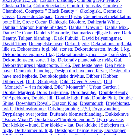
stk.Højde 12,5 cm
,
Claudia. blanding.
,
Climbing Red-Yellow
,
Clusiana Tinka
,
Color Spectacle.
,
Comfort grensaks
,
Comte de
Chambord
,
Courgette ” Black Beauty “. Økologisk.
,
Creme de
Cassis
,
Creme de Cognac.
,
Creme Upstar
,
Cremefarvet metal kat m.
potte lille
,
Creve Coeur
,
Dahlegria Bicolore
,
Dahlegria White
,
Dahlia ” Mignon Purple Shades “
,
Dahlia ” Unwin “
,
Dahlia Mix.
,
Dame De Cour
,
Daniel´s Favourite
,
Danmarks dejligste haver
,
Dark
Beauty. Tulipan blanding.
,
Dark Fubuki.
,
David belysningsnet
,
David Timer
,
De engelske roser
,
Dekor hjerte
,
Dekorations fugl, blå,
lille str
,
Dekorations fugl, blå, stor str
,
Dekorationssten, hvide. 1 kg
,
Dekorationssten, mix. 1 kg
,
Dekorationssten, mix. 1 kg ( små sten )
,
Dekorationssten, sorte. 1 kg
,
Dekorativ plantebakke m/låg Gul
,
Dekorativt græs i plasticpotte. H 46
,
Den første have
,
Den hvide
have
,
Denmark. blanding.
,
Design din have med farver
,
Design din
have med højbede
,
Det økologiske drivhus
,
Dibber i Kobber
,
Dibber sæt
,
Dild , Økologisk
,
Dild “Green Sleeves”
,
Dild
“Monarch” – 4 m frøbånd
,
Dild” Monarch” ( Urban Garden )
,
Dobbel Margerit
,
Doris Tijsterman
,
Dorothealilje.
,
Double Beauty
Of Apeldoorn
,
Double Jill.
,
Double light Pink
,
Double Pink
,
Double
Shine
,
Downham Royal.
,
Dragon King
,
Dreamtouch
,
Drejeblomst,
hvid.
,
Drivhusdrømme
,
Drivhusgødning. 2,5 l
,
Dryp vanding
,
Drypslange over jorden
,
Duftende blomsterblanding.
,
Dukkekrave
“Bravo Mixed”
,
Dukkekrave”PurpleSplendour”
,
Dyb graveske
,
Dør klokke – hund
,
Dør klokke – kat
,
Dør klokke i Støbejern m. 4
fugle
,
Dørhammer m. fugl
,
Dørstopper bamse Bertie
,
Dørstopper