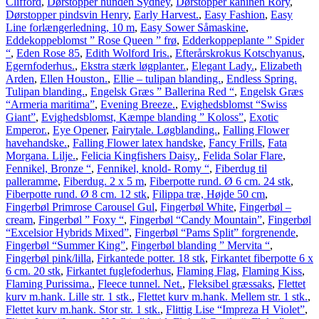
Clifford
,
Dørstopper hunden Sydney
,
Dørstopper kaninen Rory
,
Dørstopper pindsvin Henry
,
Early Harvest.
,
Easy Fashion
,
Easy
Line forlængerledning, 10 m
,
Easy Sower Såmaskine
,
Eddekoppeblomst ” Rose Queen ” frø
,
Edderkoppeplante ” Spider
“
,
Eden Rose 85
,
Edith Wolford Iris.
,
Efterårskrokus Kotschyanus
,
Egernfoderhus.
,
Ekstra stærk løgplanter.
,
Elegant Lady.
,
Elizabeth
Arden
,
Ellen Houston.
,
Ellie – tulipan blanding.
,
Endless Spring.
Tulipan blanding.
,
Engelsk Græs ” Ballerina Red “
,
Engelsk Græs
“Armeria maritima”
,
Evening Breeze.
,
Evighedsblomst “Swiss
Giant”
,
Evighedsblomst, Kæmpe blanding ” Koloss”
,
Exotic
Emperor.
,
Eye Opener
,
Fairytale. Løgblanding.
,
Falling Flower
havehandske.
,
Falling Flower latex handske
,
Fancy Frills
,
Fata
Morgana. Lilje.
,
Felicia Kingfishers Daisy.
,
Felida Solar Flare
,
Fennikel, Bronze “
,
Fennikel, knold- Romy “
,
Fiberdug til
palleramme
,
Fiberdug. 2 x 5 m
,
Fiberpotte rund. Ø 6 cm. 24 stk
,
Fiberpotte rund. Ø 8 cm. 12 stk
,
Filippa træ, Højde 50 cm
,
Fingerbøl Primrose Carousel Gul
,
Fingerbøl White
,
Fingerbøl –
cream
,
Fingerbøl ” Foxy “
,
Fingerbøl “Candy Mountain”
,
Fingerbøl
“Excelsior Hybrids Mixed”
,
Fingerbøl “Pams Split” forgrenende
,
Fingerbøl “Summer King”
,
Fingerbøl blanding ” Mervita “
,
Fingerbøl pink/lilla
,
Firkantede potter. 18 stk
,
Firkantet fiberpotte 6 x
6 cm. 20 stk
,
Firkantet fuglefoderhus
,
Flaming Flag
,
Flaming Kiss
,
Flaming Purissima.
,
Fleece tunnel. Net.
,
Fleksibel græssaks
,
Flettet
kurv m.hank. Lille str. 1 stk.
,
Flettet kurv m.hank. Mellem str. 1 stk.
,
Flettet kurv m.hank. Stor str. 1 stk.
,
Flittig Lise “Impreza H Violet”
,