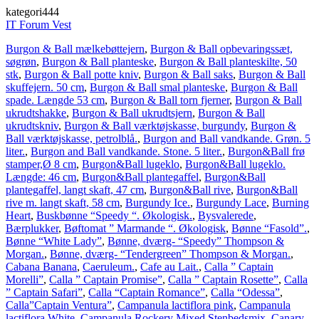
kategori444
IT Forum Vest
Burgon & Ball mælkebøttejern
,
Burgon & Ball opbevaringssæt,
søgrøn
,
Burgon & Ball planteske
,
Burgon & Ball planteskilte, 50
stk
,
Burgon & Ball potte kniv
,
Burgon & Ball saks
,
Burgon & Ball
skuffejern. 50 cm
,
Burgon & Ball smal planteske
,
Burgon & Ball
spade. Længde 53 cm
,
Burgon & Ball torn fjerner
,
Burgon & Ball
ukrudtshakke
,
Burgon & Ball ukrudtsjern
,
Burgon & Ball
ukrudtskniv
,
Burgon & Ball værktøjskasse, burgundy
,
Burgon &
Ball værktøjskasse, petrolblå.
,
Burgon and Ball vandkande. Grøn. 5
liter.
,
Burgon and Ball vandkande. Stone. 5 liter.
,
Burgon&Ball frø
stamper,Ø 8 cm
,
Burgon&Ball lugeklo
,
Burgon&Ball lugeklo.
Længde: 46 cm
,
Burgon&Ball plantegaffel
,
Burgon&Ball
plantegaffel, langt skaft, 47 cm
,
Burgon&Ball rive
,
Burgon&Ball
rive m. langt skaft, 58 cm
,
Burgundy Ice.
,
Burgundy Lace
,
Burning
Heart
,
Buskbønne “Speedy “. Økologisk.
,
Bysvalerede
,
Bærplukker
,
Bøftomat ” Marmande “. Økologisk
,
Bønne “Fasold”.
,
Bønne “White Lady”
,
Bønne, dværg- “Speedy” Thompson &
Morgan.
,
Bønne, dværg- “Tendergreen” Thompson & Morgan.
,
Cabana Banana
,
Caeruleum.
,
Cafe au Lait.
,
Calla ” Captain
Morelli”
,
Calla ” Captain Promise”
,
Calla ” Captain Rosette”
,
Calla
” Captain Safari”
,
Calla “Captain Romance”
,
Calla “Odessa”
,
Calla”Captain Ventura”
,
Campanula lactiflora pink
,
Campanula
lactiflora White
,
Campanula Rockery Mixed Stenbedsmix
,
Canary