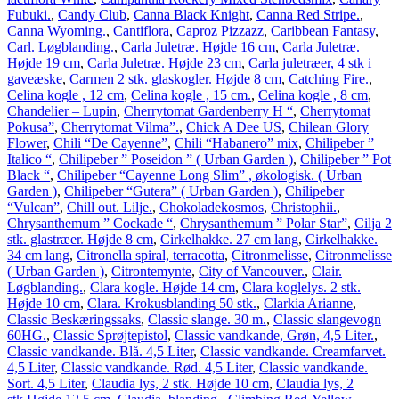
Fubuki.
,
Candy Club
,
Canna Black Knight
,
Canna Red Stripe.
,
Canna Wyoming.
,
Cantiflora
,
Caproz Pizzazz
,
Caribbean Fantasy
,
Carl. Løgblanding.
,
Carla Juletræ. Højde 16 cm
,
Carla Juletræ.
Højde 19 cm
,
Carla Juletræ. Højde 23 cm
,
Carla juletræer, 4 stk i
gaveæske
,
Carmen 2 stk. glaskogler. Højde 8 cm
,
Catching Fire.
,
Celina kogle , 12 cm
,
Celina kogle , 15 cm.
,
Celina kogle , 8 cm
,
Chandelier – Lupin
,
Cherrytomat Gardenberry H “
,
Cherrytomat
Pokusa”
,
Cherrytomat Vilma”.
,
Chick A Dee US
,
Chilean Glory
Flower
,
Chili “De Cayenne”
,
Chili “Habanero” mix
,
Chilipeber ”
Italico “
,
Chilipeber ” Poseidon ” ( Urban Garden )
,
Chilipeber ” Pot
Black “
,
Chilipeber “Cayenne Long Slim” , økologisk. ( Urban
Garden )
,
Chilipeber “Gutera” ( Urban Garden )
,
Chilipeber
“Vulcan”
,
Chill out. Lilje.
,
Chokoladekosmos
,
Christophii.
,
Chrysanthemum ” Cockade “
,
Chrysanthemum ” Polar Star”
,
Cilja 2
stk. glastræer. Højde 8 cm
,
Cirkelhakke. 27 cm lang
,
Cirkelhakke.
34 cm lang
,
Citronella spiral, terracotta
,
Citronmelisse
,
Citronmelisse
( Urban Garden )
,
Citrontemynte
,
City of Vancouver.
,
Clair.
Løgblanding.
,
Clara kogle. Højde 14 cm
,
Clara koglelys. 2 stk.
Højde 10 cm
,
Clara. Krokusblanding 50 stk.
,
Clarkia Arianne
,
Classic Beskæringssaks
,
Classic slange. 30 m.
,
Classic slangevogn
60HG.
,
Classic Sprøjtepistol
,
Classic vandkande, Grøn, 4,5 Liter.
,
Classic vandkande. Blå. 4,5 Liter
,
Classic vandkande. Creamfarvet.
4,5 Liter
,
Classic vandkande. Rød. 4,5 Liter
,
Classic vandkande.
Sort. 4,5 Liter
,
Claudia lys, 2 stk. Højde 10 cm
,
Claudia lys, 2