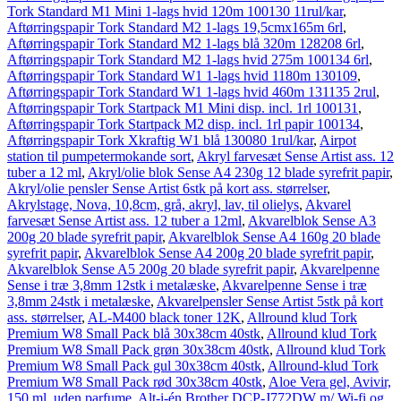
Tork Standard M1 Mini 1-lags hvid 120m 100130 11rul/kar
,
Aftørringspapir Tork Standard M2 1-lags 19,5cmx165m 6rl
,
Aftørringspapir Tork Standard M2 1-lags blå 320m 128208 6rl
,
Aftørringspapir Tork Standard M2 1-lags hvid 275m 100134 6rl
,
Aftørringspapir Tork Standard W1 1-lags hvid 1180m 130109
,
Aftørringspapir Tork Standard W1 1-lags hvid 460m 131135 2rul
,
Aftørringspapir Tork Startpack M1 Mini disp. incl. 1rl 100131
,
Aftørringspapir Tork Startpack M2 disp. incl. 1rl papir 100134
,
Aftørringspapir Tork Xkraftig W1 blå 130080 1rul/kar
,
Airpot
station til pumpetermokande sort
,
Akryl farvesæt Sense Artist ass. 12
tuber a 12 ml
,
Akryl/olie blok Sense A4 230g 12 blade syrefrit papir
,
Akryl/olie pensler Sense Artist 6stk på kort ass. størrelser
,
Akrylstage, Nova, 10,8cm, grå, akryl, lav, til olielys
,
Akvarel
farvesæt Sense Artist ass. 12 tuber a 12ml
,
Akvarelblok Sense A3
200g 20 blade syrefrit papir
,
Akvarelblok Sense A4 160g 20 blade
syrefrit papir
,
Akvarelblok Sense A4 200g 20 blade syrefrit papir
,
Akvarelblok Sense A5 200g 20 blade syrefrit papir
,
Akvarelpenne
Sense i træ 3,8mm 12stk i metalæske
,
Akvarelpenne Sense i træ
3,8mm 24stk i metalæske
,
Akvarelpensler Sense Artist 5stk på kort
ass. størrelser
,
AL-M400 black toner 12K
,
Allround klud Tork
Premium W8 Small Pack blå 30x38cm 40stk
,
Allround klud Tork
Premium W8 Small Pack grøn 30x38cm 40stk
,
Allround klud Tork
Premium W8 Small Pack gul 30x38cm 40stk
,
Allround-klud Tork
Premium W8 Small Pack rød 30x38cm 40stk
,
Aloe Vera gel, Avivir,
150 ml, uden parfume
,
Alt-i-én Brother DCP-J772DW m/ Wi-fi og