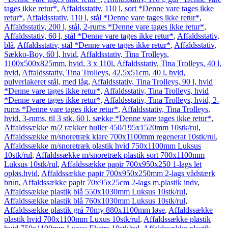
tages ikke retur*
,
Affaldsstativ, 110 l, sort *Denne vare tages ikke
retur*
,
Affaldsstativ, 110 l, stål *Denne vare tages ikke retur*
,
Affaldsstativ, 200 l, stål, 2-rums *Denne vare tages ikke retur*
,
Affaldsstativ, 60 l, stål *Denne vare tages ikke retur*
,
Affaldsstativ,
blå
,
Affaldsstativ, stål *Denne vare tages ikke retur*
,
Affaldsstativ,
Sækko-Boy, 60 l, hvid
,
Affaldsstativ, Tina Trolleys,
1100x500x825mm, hvid, 3 x 110l
,
Affaldsstativ, Tina Trolleys, 40 l,
hvid
,
Affaldsstativ, Tina Trolleys, 42,5x51cm, 40 l, hvid,
pulverlakeret stål, med låg
,
Affaldsstativ, Tina Trolleys, 90 l, hvid
*Denne vare tages ikke retur*
,
Affaldsstativ, Tina Trolleys, hvid
*Denne vare tages ikke retur*
,
Affaldsstativ, Tina Trolleys, hvid, 2-
rums *Denne vare tages ikke retur*
,
Affaldsstativ, Tina Trolleys,
hvid, 3-rums, til 3 stk. 60 l. sække *Denne vare tages ikke retur*
,
Affaldssække m/2 rækker huller 450/195x1520mm 10stk/rul
,
Affaldssække m/snoretræk klare 700x1100mm regenerat 10stk/rul
,
Affaldssække m/snoretræk plastik hvid 750x1100mm Luksus
10stk/rul
,
Affaldssække m/snoretræk plastik sort 700x1100mm
Luksus 10stk/rul
,
Affaldssække papir 700x950x250 1-lags let
opløs.hvid
,
Affaldssække papir 700x950x250mm 2-lags vådstærk
brun
,
Affaldssække papir 70x95x25cm 2-lags m.plastik indv
,
Affaldssække plastik blå 550x1030mm Luksus 10stk/rul
,
Affaldssække plastik blå 760x1030mm Luksus 10stk/rul
,
Affaldssække plastik grå 70my 880x1100mm løse
,
Affaldssække
plastik hvid 700x1100mm Luxus 10stk/rul
,
Affaldssække plastik