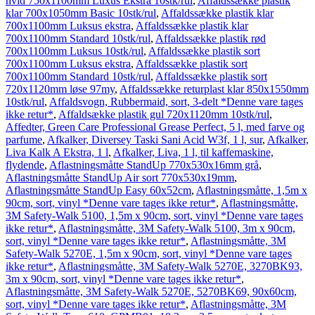
hvid 750x1100mm Luxus Ekstra 10stk/rul
,
Affaldssække plastik
klar 700x1050mm Basic 10stk/rul
,
Affaldssække plastik klar
700x1100mm Luksus ekstra
,
Affaldssække plastik klar
700x1100mm Standard 10stk/rul
,
Affaldssække plastik rød
700x1100mm Luksus 10stk/rul
,
Affaldssække plastik sort
700x1100mm Luksus ekstra
,
Affaldssække plastik sort
700x1100mm Standard 10stk/rul
,
Affaldssække plastik sort
720x1120mm løse 97my
,
Affaldssække returplast klar 850x1550mm
10stk/rul
,
Affaldsvogn, Rubbermaid, sort, 3-delt *Denne vare tages
ikke retur*
,
Affaldsække plastik gul 720x1120mm 10stk/rul
,
Affedter, Green Care Professional Grease Perfect, 5 l, med farve og
parfume
,
Afkalker, Diversey Taski Sani Acid W3f, 1 l, sur
,
Afkalker,
Liva Kalk A Ekstra, 1 l
,
Afkalker, Liva, 1 l, til kaffemaskine,
flydende
,
Aflastningsmåtte StandUp 770x530x16mm grå
,
Aflastningsmåtte StandUp Air sort 770x530x19mm
,
Aflastningsmåtte StandUp Easy 60x52cm
,
Aflastningsmåtte, 1,5m x
90cm, sort, vinyl *Denne vare tages ikke retur*
,
Aflastningsmåtte,
3M Safety-Walk 5100, 1,5m x 90cm, sort, vinyl *Denne vare tages
ikke retur*
,
Aflastningsmåtte, 3M Safety-Walk 5100, 3m x 90cm,
sort, vinyl *Denne vare tages ikke retur*
,
Aflastningsmåtte, 3M
Safety-Walk 5270E, 1,5m x 90cm, sort, vinyl *Denne vare tages
ikke retur*
,
Aflastningsmåtte, 3M Safety-Walk 5270E, 3270BK93,
3m x 90cm, sort, vinyl *Denne vare tages ikke retur*
,
Aflastningsmåtte, 3M Safety-Walk 5270E, 5270BK69, 90x60cm,
sort, vinyl *Denne vare tages ikke retur*
,
Aflastningsmåtte, 3M