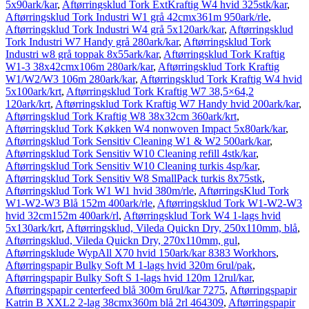
5x90ark/kar
,
Aftørringsklud Tork ExtKraftig W4 hvid 325stk/kar
,
Aftørringsklud Tork Industri W1 grå 42cmx361m 950ark/rle
,
Aftørringsklud Tork Industri W4 grå 5x120ark/kar
,
Aftørringsklud
Tork Industri W7 Handy grå 280ark/kar
,
Aftørringsklud Tork
Industri w8 grå toppak 8x55ark/kar
,
Aftørringsklud Tork Kraftig
W1-3 38x42cmx106m 280ark/kar
,
Aftørringsklud Tork Kraftig
W1/W2/W3 106m 280ark/kar
,
Aftørringsklud Tork Kraftig W4 hvid
5x100ark/krt
,
Aftørringsklud Tork Kraftig W7 38,5×64,2
120ark/krt
,
Aftørringsklud Tork Kraftig W7 Handy hvid 200ark/kar
,
Aftørringsklud Tork Kraftig W8 38x32cm 360ark/krt
,
Aftørringsklud Tork Køkken W4 nonwoven Impact 5x80ark/kar
,
Aftørringsklud Tork Sensitiv Cleaning W1 & W2 500ark/kar
,
Aftørringsklud Tork Sensitiv W10 Cleaning refill 4stk/kar
,
Aftørringsklud Tork Sensitiv W10 Cleaning turkis 4sp/kar
,
Aftørringsklud Tork Sensitiv W8 SmallPack turkis 8x75stk
,
Aftørringsklud Tork W1 W1 hvid 380m/rle
,
AftørringsKlud Tork
W1-W2-W3 Blå 152m 400ark/rle
,
Aftørringsklud Tork W1-W2-W3
hvid 32cm152m 400ark/rl
,
Aftørringsklud Tork W4 1-lags hvid
5x130ark/krt
,
Aftørringsklud, Vileda Quickn Dry, 250x110mm, blå
,
Aftørringsklud, Vileda Quickn Dry, 270x110mm, gul
,
Aftørringsklude WypAll X70 hvid 150ark/kar 8383 Workhors
,
Aftørringspapir Bulky Soft M 1-lags hvid 320m 6rul/pak
,
Aftørringspapir Bulky Soft S 1-lags hvid 120m 12rul/kar
,
Aftørringspapir centerfeed blå 300m 6rul/kar 7275
,
Aftørringspapir
Katrin B XXL2 2-lag 38cmx360m blå 2rl 464309
,
Aftørringspapir