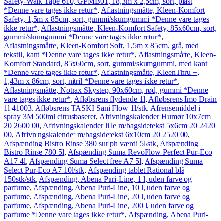
Safety-Walk Tape 610, GPMB01, 18,3m x 2,5cm, sort, plast
*Denne vare tages ikke retur*
,
Aflastningsmåtte, Kleen-Komfort
Safety, 1,5m x 85cm, sort, gummi/skumgummi *Denne vare tages
ikke retur*
,
Aflastningsmåtte, Kleen-Komfort Safety, 85x60cm, sort,
gummi/skumgummi *Denne vare tages ikke retur*
,
Aflastningsmåtte, Kleen-Komfort Soft, 1,5m x 85cm, grå, med
tekstil, kant *Denne vare tages ikke retur*
,
Aflastningsmåtte, Kleen-
Komfort Standard, 85x60cm, sort, gummi/skumgummi, med kant
*Denne vare tages ikke retur*
,
Aflastningsmåtte, KleenThru +,
1,43m x 86cm, sort, nitril *Denne vare tages ikke retur*
,
Aflastningsmåtte, Notrax Skystep, 90x60cm, rød, gummi *Denne
vare tages ikke retur*
,
Afløbsrens flydende 1l
,
Afløbsrens Imo Drain
1l 41003
,
Afløbsrens TASKI Sani Flow 1l/stk
,
Afrensemiddel i
spray 3M 500ml citrusbaseret
,
Afrivningskalender Humør 10x7cm
20 2600 00
,
Afrivningskalender lille m/bagsidetekst 5x6cm 20 2420
00
,
Afrivningskalender m/bagsidetekst 6x10cm 20 2520 00
,
Afspænding Bistro Rinse 380 sur ph værdi 5l/stk
,
Afspænding
Bistro Rinse 780 5l
,
Afspænding Suma RevoFlow Perfect Pur-Eco
A17 4l
,
Afspænding Suma Select free A7 5l
,
Afspænding Suma
Select Pur-Eco A7 10l/stk
,
Afspænding tablet Rational blå
150stk/stk
,
Afspænding, Abena Puri-Line, 1 l, uden farve og
parfume
,
Afspænding, Abena Puri-Line, 10 l, uden farve og
parfume
,
Afspænding, Abena Puri-Line, 20 l, uden farve og
parfume
,
Afspænding, Abena Puri-Line, 200 l, uden farve og
parfume *Denne vare tages ikke retur*
,
Afspænding, Abena Puri-