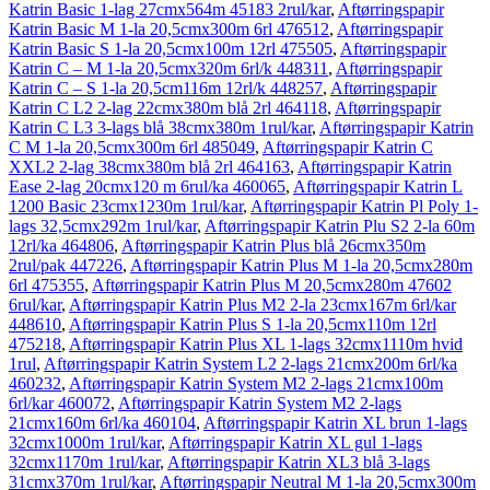
Katrin Basic 1-lag 27cmx564m 45183 2rul/kar
,
Aftørringspapir
Katrin Basic M 1-la 20,5cmx300m 6rl 476512
,
Aftørringspapir
Katrin Basic S 1-la 20,5cmx100m 12rl 475505
,
Aftørringspapir
Katrin C – M 1-la 20,5cmx320m 6rl/k 448311
,
Aftørringspapir
Katrin C – S 1-la 20,5cm116m 12rl/k 448257
,
Aftørringspapir
Katrin C L2 2-lag 22cmx380m blå 2rl 464118
,
Aftørringspapir
Katrin C L3 3-lags blå 38cmx380m 1rul/kar
,
Aftørringspapir Katrin
C M 1-la 20,5cmx300m 6rl 485049
,
Aftørringspapir Katrin C
XXL2 2-lag 38cmx380m blå 2rl 464163
,
Aftørringspapir Katrin
Ease 2-lag 20cmx120 m 6rul/ka 460065
,
Aftørringspapir Katrin L
1200 Basic 23cmx1230m 1rul/kar
,
Aftørringspapir Katrin Pl Poly 1-
lags 32,5cmx292m 1rul/kar
,
Aftørringspapir Katrin Plu S2 2-la 60m
12rl/ka 464806
,
Aftørringspapir Katrin Plus blå 26cmx350m
2rul/pak 447226
,
Aftørringspapir Katrin Plus M 1-la 20,5cmx280m
6rl 475355
,
Aftørringspapir Katrin Plus M 20,5cmx280m 47602
6rul/kar
,
Aftørringspapir Katrin Plus M2 2-la 23cmx167m 6rl/kar
448610
,
Aftørringspapir Katrin Plus S 1-la 20,5cmx110m 12rl
475218
,
Aftørringspapir Katrin Plus XL 1-lags 32cmx1110m hvid
1rul
,
Aftørringspapir Katrin System L2 2-lags 21cmx200m 6rl/ka
460232
,
Aftørringspapir Katrin System M2 2-lags 21cmx100m
6rl/kar 460072
,
Aftørringspapir Katrin System M2 2-lags
21cmx160m 6rl/ka 460104
,
Aftørringspapir Katrin XL brun 1-lags
32cmx1000m 1rul/kar
,
Aftørringspapir Katrin XL gul 1-lags
32cmx1170m 1rul/kar
,
Aftørringspapir Katrin XL3 blå 3-lags
31cmx370m 1rul/kar
,
Aftørringspapir Neutral M 1-la 20,5cmx300m