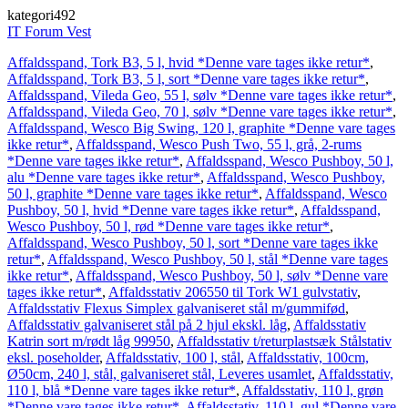
kategori492
IT Forum Vest
Affaldsspand, Tork B3, 5 l, hvid *Denne vare tages ikke retur*
,
Affaldsspand, Tork B3, 5 l, sort *Denne vare tages ikke retur*
,
Affaldsspand, Vileda Geo, 55 l, sølv *Denne vare tages ikke retur*
,
Affaldsspand, Vileda Geo, 70 l, sølv *Denne vare tages ikke retur*
,
Affaldsspand, Wesco Big Swing, 120 l, graphite *Denne vare tages
ikke retur*
,
Affaldsspand, Wesco Push Two, 55 l, grå, 2-rums
*Denne vare tages ikke retur*
,
Affaldsspand, Wesco Pushboy, 50 l,
alu *Denne vare tages ikke retur*
,
Affaldsspand, Wesco Pushboy,
50 l, graphite *Denne vare tages ikke retur*
,
Affaldsspand, Wesco
Pushboy, 50 l, hvid *Denne vare tages ikke retur*
,
Affaldsspand,
Wesco Pushboy, 50 l, rød *Denne vare tages ikke retur*
,
Affaldsspand, Wesco Pushboy, 50 l, sort *Denne vare tages ikke
retur*
,
Affaldsspand, Wesco Pushboy, 50 l, stål *Denne vare tages
ikke retur*
,
Affaldsspand, Wesco Pushboy, 50 l, sølv *Denne vare
tages ikke retur*
,
Affaldsstativ 206550 til Tork W1 gulvstativ
,
Affaldsstativ Flexus Simplex galvaniseret stål m/gummifød
,
Affaldsstativ galvaniseret stål på 2 hjul ekskl. låg
,
Affaldsstativ
Katrin sort m/rødt låg 99950
,
Affaldsstativ t/returplastsæk Stålstativ
eksl. poseholder
,
Affaldsstativ, 100 l, stål
,
Affaldsstativ, 100cm,
Ø50cm, 240 l, stål, galvaniseret stål, Leveres usamlet
,
Affaldsstativ,
110 l, blå *Denne vare tages ikke retur*
,
Affaldsstativ, 110 l, grøn
*Denne vare tages ikke retur*
,
Affaldsstativ, 110 l, gul *Denne vare