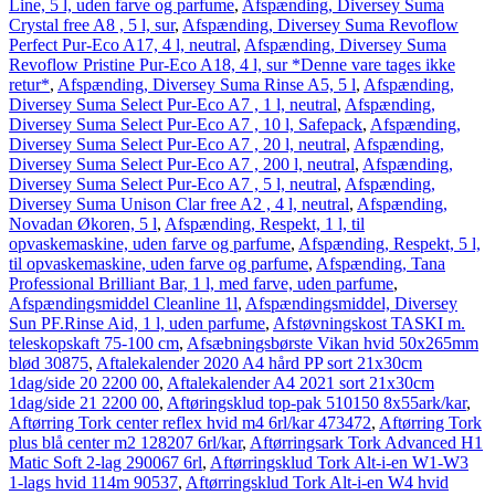
Line, 5 l, uden farve og parfume
,
Afspænding, Diversey Suma
Crystal free A8 , 5 l, sur
,
Afspænding, Diversey Suma Revoflow
Perfect Pur-Eco A17, 4 l, neutral
,
Afspænding, Diversey Suma
Revoflow Pristine Pur-Eco A18, 4 l, sur *Denne vare tages ikke
retur*
,
Afspænding, Diversey Suma Rinse A5, 5 l
,
Afspænding,
Diversey Suma Select Pur-Eco A7 , 1 l, neutral
,
Afspænding,
Diversey Suma Select Pur-Eco A7 , 10 l, Safepack
,
Afspænding,
Diversey Suma Select Pur-Eco A7 , 20 l, neutral
,
Afspænding,
Diversey Suma Select Pur-Eco A7 , 200 l, neutral
,
Afspænding,
Diversey Suma Select Pur-Eco A7 , 5 l, neutral
,
Afspænding,
Diversey Suma Unison Clar free A2 , 4 l, neutral
,
Afspænding,
Novadan Økoren, 5 l
,
Afspænding, Respekt, 1 l, til
opvaskemaskine, uden farve og parfume
,
Afspænding, Respekt, 5 l,
til opvaskemaskine, uden farve og parfume
,
Afspænding, Tana
Professional Brilliant Bar, 1 l, med farve, uden parfume
,
Afspændingsmiddel Cleanline 1l
,
Afspændingsmiddel, Diversey
Sun PF.Rinse Aid, 1 l, uden parfume
,
Afstøvningskost TASKI m.
teleskopskaft 75-100 cm
,
Afsæbningsbørste Vikan hvid 50x265mm
blød 30875
,
Aftalekalender 2020 A4 hård PP sort 21x30cm
1dag/side 20 2200 00
,
Aftalekalender A4 2021 sort 21x30cm
1dag/side 21 2200 00
,
Aftøringsklud top-pak 510150 8x55ark/kar
,
Aftørring Tork center reflex hvid m4 6rl/kar 473472
,
Aftørring Tork
plus blå center m2 128207 6rl/kar
,
Aftørringsark Tork Advanced H1
Matic Soft 2-lag 290067 6rl
,
Aftørringsklud Tork Alt-i-en W1-W3
1-lags hvid 114m 90537
,
Aftørringsklud Tork Alt-i-en W4 hvid