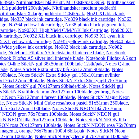
ak 3960
,
Nitrilhandsker blå PF str. M 100stk/pak 3959
,
Nitrilhandsker
 blå pudderfri 200stk/pak
,
Nitrilhandsker medium pudderfri
Nitrilhandsker X-large pudderfri 150stk/pak
,
No21 XL black ink
idge
,
No337 black ink cartridge
,
No339 black ink cartridge
,
No363
dge
,
No364 yellow ink cartridge
,
No38 photo black pigment ink
,
artridge
,
No903XL High Yield C/M/Y/K Ink Cartridge
,
No920 XL
k cartridge
,
No932 XL black ink cartridge
,
No933 XL cyan ink
 XL yellow ink cartridge
,
No935 yellow ink cartridge
,
No940 black
ide yellow ink cartridge
,
No982 black ink cartridge
,
No982
ade
,
Notebook Filofax A5 fuchsia incl linierede blade
,
Notebook
book Filofax A5 silver incl linierede blade
,
Notebook Filofax A5 sort
tes Q-line StickN gul 38x50mm 100blade 12stk/pak
,
Notes Q-line
lade
,
Notes StickN Extra Sticky blå 76x127mm 90blade
,
Notes
 90blade
,
Notes StickN Extra Sticky gul 150x101mm m/linier
 rød 76x127mm 90blade
,
Notes StickN Extra Sticky rød 76x76mm
,
Notes StickN gul 76x127mm 90blade/blok
,
Notes StickN gul
s StickN Kraftblock brun 76x127mm 100blade genbrug
,
Notes
ic Neon 76x127mm 4 farver 100blade
,
Notes StickN Magic Neon
de
,
Notes StickN Mini Cube rosa/neon pastel 51x51mm 250blade
,
 blå 76x127mm 100blade
,
Notes StickN NEON blå 76x76mm
kN NEON grøn 76x76mm 100blade
,
Notes StickN NEON gul
ickN NEON lilla 76x127mm 100blade
,
Notes StickN NEON lilla
NEON rosa 76x127mm 100blade
,
Notes StickN NEON rosa 76x76mm
 magenta, orange 76x76mm 100bl 6blk/pak
,
Notes StickN Neon
x127mm 100blade
,
Notes StickN Recycled gul 76x76mm 100blade
,