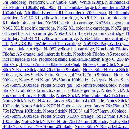
5m Sandberg
,
Network UTP Cable, Cat6, White (20m)
,
Nitrilhandsk
blå PF str. S 100stk/pak 3958
,
Nitrilhandsker large blå pudderfri 200s
150stk/pak
,
Nitrilhandsker small blå pudderfri 200stk/pak
,
Nitrilhand
cartridge
,
No210 XL yellow ink cartridge
,
No301 XL color ink cartri
XL black ink cartridge
,
No364 black ink cartridge
,
No364 magenta ink
No62 XL black ink cartridge
,
No62 XL color ink cartridge
,
No72 grey
officejet black ink cartridge
,
No920 XL officejet cyan ink cartridge
,
N
cartridge
,
No933 XL yellow ink cartridge
,
No934 black ink cartridge
ink
,
No973X PageWide black ink cartridge
,
No973X PageWide cyan i
magenta ink cartridge
,
No982 yellow ink cartridge
,
Notebook Filofax 
Filofax A5 orange incl linierede blade
,
Notebook Filofax A5 rosegold i
incl linierede blade
,
Notebook stand BakkerElkhuizen Ergo-Q 260 hv
StickN gul 76x127mm 100blade 12stk/pak
,
Notes Q-line StickN gul
StickN Extra Sticky blå 76x76mm 90blade
,
Notes StickN Extra Sti
90blade
,
Notes StickN Extra Sticky gul 76x127mm 90blade
,
Notes S
90blade
,
Notes StickN gul 38x50mm 100blade 12stk/pak
,
Notes Sti
76x76mm 100blade
,
Notes StickN gul 76x76mm 90blade/blok
,
Notes
StickN Kraftblock brun 76x76mm 100blade genbrug
,
Notes StickN 
76x76mm 4 farver 100blade
,
Notes StickN Mini Cube blå 51x51mm 
Notes StickN NEON 4 ass. farver 38x50mm 4x50blade
,
Notes Stick
100blade
,
Notes StickN NEON Cube 4 ass. neon farver 76x76mm 3
76x127mm 100blade
,
Notes StickN NEON gul 76x76mm 100blade
,
76x76mm 100blade
,
Notes StickN NEON orange 76x127mm 100bla
100blade
,
Notes StickN NEON rød 76x127mm 100blade
,
Notes St
Æble 5 ass. farver 70x70mm 400blade
,
Notes StickN Recycled 4 ass