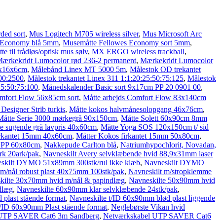
ded sort
,
Mus Logitech M705 wireless silver
,
Mus Microsoft Arc
 Economy blå 5mm
,
Musemåtte Fellowes Economy sort 5mm
,
e til trådløs/optisk mus sølv
,
MX ERGO wireless trackball
,
ærkekridt Lumocolor rød 236-2 permanent
,
Mærkekridt Lumocolor
0x16x6cm
,
Målebånd Linex MT 5000 5m
,
Målestok OD trekantet
00:2500
,
Målestok trekantet Linex 311 1:1:20:25:50:75:125
,
Målestok
25:50:75:100
,
Månedskalender Basic sort 9x17cm PP 20 0901 00
,
omfort Flow 56x85cm sort
,
Måtte arbejds Comfort Flow 83x140cm
signer Strib turkis
,
Måtte kokos halvmånesolopgang 46x76cm
,
Måtte Serie 3000 mørkegrå 90x150cm
,
Måtte Solett 60x90cm 8mm
e sugende grå lavpris 40x60cm
,
Måtte Yoga SOS 120x150cm t/ sid
irkantet 15mm 40x60cm
,
Måtter Kokos firkantet 15mm 50x80cm
,
t PP 60x80cm
,
Nakkepude Carlton blå
,
Natriumhypochlorit, Novadan,
rk 20ark/pak
,
Navneskilt Avery selvklæbende hvid 88,9x31mm laser
skilt DYMO 51x89mm 300stk/rul ikke klæb
,
Navneskilt DYMO
 m/nål robust plast 40x75mm 100stk/pak
,
Navneskilt m/stropklemme
kilte 30x70mm hvid m/nål & papindlæg
,
Navneskilte 50x90mm hvid
dlæg
,
Navneskilte 60x90mm klar selvklæbende 24stk/pak
,
plast stående format
,
Navneskilte t/ID 60x90mm blød plast liggende
t/ID 60x90mm Plast stående format
,
Neglebørste Vikan hvid
 UTP SAVER Cat6 3m Sandberg
,
Netværkskabel UTP SAVER Cat6