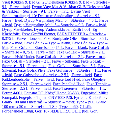
Væg Køkken & Bad Gl. 25/ Dekstrem Køkken & Bad – Størrelse –
9 L, Farve – hvid
,
Dyrup Væg Mat & Vaskbar Gl. 5/ Dekstrem Mat
& Vaskbar – Størrelse – 9 L, Farve – hvid
,
Dyrup Væg
Strukturmaling gl. 10/ Dekstrem Sandmaling – Størrelse – 9 L,
Farve – hvid
,
Dyrup Vægmaling Matl. 5 – Størrelse – 4,5 L, Farve
– hvid
,
Dyrup Vægmaling Matl. 5 – Størrelse – 9 L, Farve – hvid
,
Dyrup Vævklæber
,
Dyrup Vådrumsklæber
,
Earth-l-001
,
Eg
Klæbefolie
,
Exxo Graffiti Fjerner
,
FARVETESTER – Størrelse –
0,375 L, Farve – tonebar
,
Faxe Bordplade Olie – Størrelse – 0,5 L,
Farve – hvid
,
Faxe Bådlak – Type – Blank
,
Faxe Bådlak – Type –
Mat
,
Faxe GoLak – Størrelse – 0,75 L, Farve – blank
,
Faxe GoLak
– Størrelse – 0,75 L, Farve – mat
,
Faxe GoLak – Størrelse – 2 L,
Farve – Hvid Under
,
Faxe GoLak – Størrelse – 2 L, Farve – mat
,
Faxe GoLak – Størrelse – 2 L, Farve – Silkemat
,
Faxe GoLak –
Størrelse – 5 L, Farve – mat
,
Faxe GoLak – Størrelse – 5 L, Farve –
Silkemat
,
Faxe Golak Pleje
,
Faxe Gulvsæbe – Størrelse – 1 L, Farve
– hvid
,
Faxe Gulvsæbe – Størrelse – 2,5 L, Farve – hvid
,
Faxe
Køkkenbordsolie – Farve – hvid
,
Faxe Lud Hvid
,
Faxe Oliepleje –
Størrelse – 2,5 L, Farve – hvid
,
Faxe Panellud Hvid
,
Faxe Træolie –
Størrelse – 2,5 L, Farve – hvid
,
Faxe Trærenser – Størrelse – 1 L
,
Ferrari-l-001
,
Fotostat TC. Kids@Home 70-583
,
Fugepistol Miller
Kompakt
,
Fugepistol Tajima CNV100SP26
,
Fyrretræ Klæbefolie
,
Giallo 100 mm i metermål – Størrelse – meter, Type – p60
,
Giallo
100 mm x 50 m – Størrelse – 1 Stk, Type – p60
,
Glasfilt,
Forbehandlet 130gr
,
Gori 107 ÆDELTRÆ OLIE (tidl. Gori