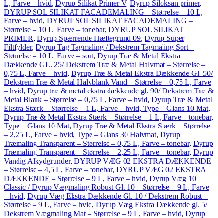
L, Farve – hvid
,
Dyrup Silikat Primer V
,
Dyrup Siloksan primer
,
DYRUP SOL SILIKAT FACADEMALING – Størrelse – 10 L,
Farve – hvid
,
DYRUP SOL SILIKAT FACADEMALING –
Størrelse – 10 L, Farve – tonebar
,
DYRUP SOL SILIKAT
PRIMER
,
Dyrup Spærrende Hæftegrund 09
,
Dyrup Super
Filtfylder
,
Dyrup Tag Tagmaling / Dekstrem Tagmaling Sort –
Størrelse – 10 L, Farve – sort
,
Dyrup Træ & Metal Ekstra
Dækkende GL. 25/ Dekstrem Træ & Metal Halvmat – Størrelse –
0,75 L, Farve – hvid
,
Dyrup Træ & Metal Ekstra Dækkende Gl. 50/
Dekstrem Træ & Metal Halvblank Vand – Størrelse – 0,75 L, Farve
– hvid
,
Dyrup træ & metal ekstra dækkende gl. 90/ Dekstrem Træ &
Metal Blank – Størrelse – 0,75 L, Farve – hvid
,
Dyrup Træ & Metal
Ekstra Stærk – Størrelse – 1 L, Farve – hvid, Type – Glans 10 Mat
,
Dyrup Træ & Metal Ekstra Stærk – Størrelse – 1 L, Farve – tonebar,
Type – Glans 10 Mat
,
Dyrup Træ & Metal Ekstra Stærk – Størrelse
– 2,25 L, Farve – hvid, Type – Glans 30 Halvmat
,
Dyrup
Træmaling Transparent – Størrelse – 0,75 L, Farve – tonebar
,
Dyrup
Træmaling Transparent – Størrelse – 2,25 L, Farve – tonebar
,
Dyrup
Vandig Alkydgrunder
,
DYRUP VÆG 02 EKSTRA DÆKKENDE
– Størrelse – 4,5 L, Farve – tonebar
,
DYRUP VÆG 02 EKSTRA
DÆKKENDE – Størrelse – 9 L, Farve – hvid
,
Dyrup Væg 10
Classic / Dyrup Vægmaling Robust Gl. 10 – Størrelse – 9 L, Farve
– hvid
,
Dyrup Væg Ekstra Dækkende Gl. 10 / Dekstrem Robust –
Størrelse – 9 L, Farve – hvid
,
Dyrup Væg Ekstra Dækkende gl. 5/
Dekstrem Vægmaling Mat – Størrelse – 9 L, Farve – hvid
,
Dyrup