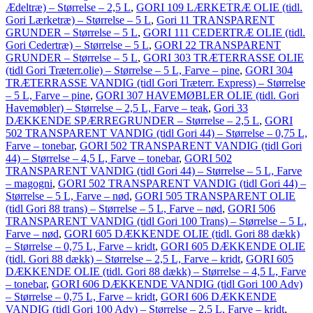
Ædeltræ) – Størrelse – 2,5 L
,
GORI 109 LÆRKETRÆ OLIE (tidl.
Gori Lærketræ) – Størrelse – 5 L
,
Gori 11 TRANSPARENT
GRUNDER – Størrelse – 5 L
,
GORI 111 CEDERTRÆ OLIE (tidl.
Gori Cedertræ) – Størrelse – 5 L
,
GORI 22 TRANSPARENT
GRUNDER – Størrelse – 5 L
,
GORI 303 TRÆTERRASSE OLIE
(tidl Gori Træterr.olie) – Størrelse – 5 L, Farve – pine
,
GORI 304
TRÆTERRASSE VANDIG (tidl Gori Træterr. Express) – Størrelse
– 5 L, Farve – pine
,
GORI 307 HAVEMØBLER OLIE (tidl. Gori
Havemøbler) – Størrelse – 2,5 L, Farve – teak
,
Gori 33
DÆKKENDE SPÆRREGRUNDER – Størrelse – 2,5 L
,
GORI
502 TRANSPARENT VANDIG (tidl Gori 44) – Størrelse – 0,75 L,
Farve – tonebar
,
GORI 502 TRANSPARENT VANDIG (tidl Gori
44) – Størrelse – 4,5 L, Farve – tonebar
,
GORI 502
TRANSPARENT VANDIG (tidl Gori 44) – Størrelse – 5 L, Farve
– magogni
,
GORI 502 TRANSPARENT VANDIG (tidl Gori 44) –
Størrelse – 5 L, Farve – nød
,
GORI 505 TRANSPARENT OLIE
(tidl Gori 88 trans) – Størrelse – 5 L, Farve – nød
,
GORI 506
TRANSPARENT VANDIG (tidl Gori 100 Trans) – Størrelse – 5 L,
Farve – nød
,
GORI 605 DÆKKENDE OLIE (tidl. Gori 88 dækk)
– Størrelse – 0,75 L, Farve – kridt
,
GORI 605 DÆKKENDE OLIE
(tidl. Gori 88 dækk) – Størrelse – 2,5 L, Farve – kridt
,
GORI 605
DÆKKENDE OLIE (tidl. Gori 88 dækk) – Størrelse – 4,5 L, Farve
– tonebar
,
GORI 606 DÆKKENDE VANDIG (tidl Gori 100 Adv)
– Størrelse – 0,75 L, Farve – kridt
,
GORI 606 DÆKKENDE
VANDIG (tidl Gori 100 Adv) – Størrelse – 2,5 L, Farve – kridt
,