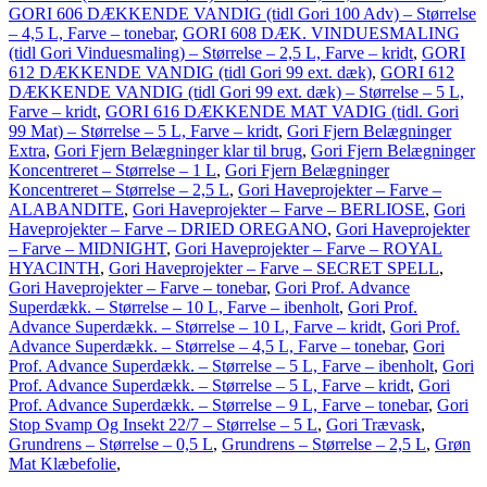
GORI 606 DÆKKENDE VANDIG (tidl Gori 100 Adv) – Størrelse
– 4,5 L, Farve – tonebar
,
GORI 608 DÆK. VINDUESMALING
(tidl Gori Vinduesmaling) – Størrelse – 2,5 L, Farve – kridt
,
GORI
612 DÆKKENDE VANDIG (tidl Gori 99 ext. dæk)
,
GORI 612
DÆKKENDE VANDIG (tidl Gori 99 ext. dæk) – Størrelse – 5 L,
Farve – kridt
,
GORI 616 DÆKKENDE MAT VADIG (tidl. Gori
99 Mat) – Størrelse – 5 L, Farve – kridt
,
Gori Fjern Belægninger
Extra
,
Gori Fjern Belægninger klar til brug
,
Gori Fjern Belægninger
Koncentreret – Størrelse – 1 L
,
Gori Fjern Belægninger
Koncentreret – Størrelse – 2,5 L
,
Gori Haveprojekter – Farve –
ALABANDITE
,
Gori Haveprojekter – Farve – BERLIOSE
,
Gori
Haveprojekter – Farve – DRIED OREGANO
,
Gori Haveprojekter
– Farve – MIDNIGHT
,
Gori Haveprojekter – Farve – ROYAL
HYACINTH
,
Gori Haveprojekter – Farve – SECRET SPELL
,
Gori Haveprojekter – Farve – tonebar
,
Gori Prof. Advance
Superdækk. – Størrelse – 10 L, Farve – ibenholt
,
Gori Prof.
Advance Superdækk. – Størrelse – 10 L, Farve – kridt
,
Gori Prof.
Advance Superdækk. – Størrelse – 4,5 L, Farve – tonebar
,
Gori
Prof. Advance Superdækk. – Størrelse – 5 L, Farve – ibenholt
,
Gori
Prof. Advance Superdækk. – Størrelse – 5 L, Farve – kridt
,
Gori
Prof. Advance Superdækk. – Størrelse – 9 L, Farve – tonebar
,
Gori
Stop Svamp Og Insekt 22/7 – Størrelse – 5 L
,
Gori Trævask
,
Grundrens – Størrelse – 0,5 L
,
Grundrens – Størrelse – 2,5 L
,
Grøn
Mat Klæbefolie
,