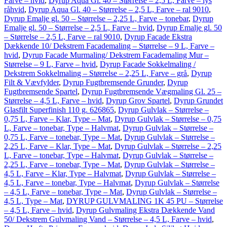
Farve – hvid
,
Dyrup Aqua Gl. 40 – Størrelse – 2,5 L, Farve – lys
råhvid
,
Dyrup Aqua Gl. 40 – Størrelse – 2,5 L, Farve – ral 9010
,
Dyrup Emalje gl. 50 – Størrelse – 2,25 L, Farve – tonebar
,
Dyrup
Emalje gl. 50 – Størrelse – 2,5 L, Farve – hvid
,
Dyrup Emalje gl. 50
– Størrelse – 2,5 L, Farve – ral 9010
,
Dyrup Facade Ekstra
Dækkende 10/ Dekstrem Facademaling – Størrelse – 9 L, Farve –
hvid
,
Dyrup Facade Murmaling/ Dekstrem Facademaling Mur –
Størrelse – 9 L, Farve – hvid
,
Dyrup Facade Sokkelmaling /
Dekstrem Sokkelmaling – Størrelse – 2,25 L, Farve – grå
,
Dyrup
Filt & Vævfylder
,
Dyrup Fugtbremsende Grunder
,
Dyrup
Fugtbremsende Spartel
,
Dyrup Fugtbremsende Vægmaling Gl. 25 –
Størrelse – 4,5 L, Farve – hvid
,
Dyrup Grov Spartel
,
Dyrup Grundet
Glasfilt Superfinish 110 g. 626865
,
Dyrup Gulvlak – Størrelse –
0,75 L, Farve – Klar, Type – Mat
,
Dyrup Gulvlak – Størrelse – 0,75
L, Farve – tonebar, Type – Halvmat
,
Dyrup Gulvlak – Størrelse –
0,75 L, Farve – tonebar, Type – Mat
,
Dyrup Gulvlak – Størrelse –
2,25 L, Farve – Klar, Type – Mat
,
Dyrup Gulvlak – Størrelse – 2,25
L, Farve – tonebar, Type – Halvmat
,
Dyrup Gulvlak – Størrelse –
2,25 L, Farve – tonebar, Type – Mat
,
Dyrup Gulvlak – Størrelse –
4,5 L, Farve – Klar, Type – Halvmat
,
Dyrup Gulvlak – Størrelse –
4,5 L, Farve – tonebar, Type – Halvmat
,
Dyrup Gulvlak – Størrelse
– 4,5 L, Farve – tonebar, Type – Mat
,
Dyrup Gulvlak – Størrelse –
4,5 L, Type – Mat
,
DYRUP GULVMALING 1K 45 PU – Størrelse
– 4,5 L, Farve – hvid
,
Dyrup Gulvmaling Ekstra Dækkende Vand
50/ Dekstrem Gulvmaling Vand – Størrelse – 4,5 L, Farve – hvid
,