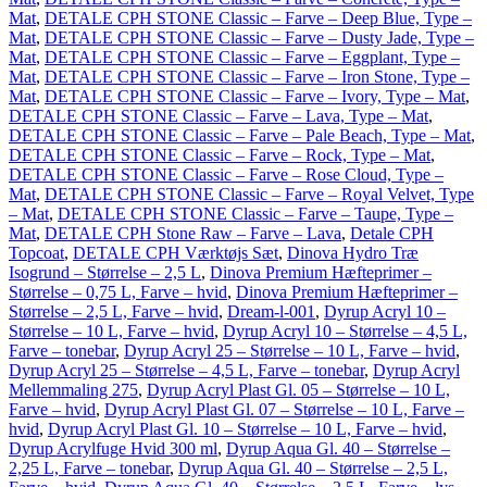
Mat
,
DETALE CPH STONE Classic – Farve – Deep Blue, Type –
Mat
,
DETALE CPH STONE Classic – Farve – Dusty Jade, Type –
Mat
,
DETALE CPH STONE Classic – Farve – Eggplant, Type –
Mat
,
DETALE CPH STONE Classic – Farve – Iron Stone, Type –
Mat
,
DETALE CPH STONE Classic – Farve – Ivory, Type – Mat
,
DETALE CPH STONE Classic – Farve – Lava, Type – Mat
,
DETALE CPH STONE Classic – Farve – Pale Beach, Type – Mat
,
DETALE CPH STONE Classic – Farve – Rock, Type – Mat
,
DETALE CPH STONE Classic – Farve – Rose Cloud, Type –
Mat
,
DETALE CPH STONE Classic – Farve – Royal Velvet, Type
– Mat
,
DETALE CPH STONE Classic – Farve – Taupe, Type –
Mat
,
DETALE CPH Stone Raw – Farve – Lava
,
Detale CPH
Topcoat
,
DETALE CPH Værktøjs Sæt
,
Dinova Hydro Træ
Isogrund – Størrelse – 2,5 L
,
Dinova Premium Hæfteprimer –
Størrelse – 0,75 L, Farve – hvid
,
Dinova Premium Hæfteprimer –
Størrelse – 2,5 L, Farve – hvid
,
Dream-l-001
,
Dyrup Acryl 10 –
Størrelse – 10 L, Farve – hvid
,
Dyrup Acryl 10 – Størrelse – 4,5 L,
Farve – tonebar
,
Dyrup Acryl 25 – Størrelse – 10 L, Farve – hvid
,
Dyrup Acryl 25 – Størrelse – 4,5 L, Farve – tonebar
,
Dyrup Acryl
Mellemmaling 275
,
Dyrup Acryl Plast Gl. 05 – Størrelse – 10 L,
Farve – hvid
,
Dyrup Acryl Plast Gl. 07 – Størrelse – 10 L, Farve –
hvid
,
Dyrup Acryl Plast Gl. 10 – Størrelse – 10 L, Farve – hvid
,
Dyrup Acrylfuge Hvid 300 ml
,
Dyrup Aqua Gl. 40 – Størrelse –
2,25 L, Farve – tonebar
,
Dyrup Aqua Gl. 40 – Størrelse – 2,5 L,