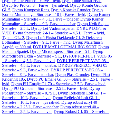
Dyrup Hæfte Primer – Farve – hvid
,
Dyrup Inde Silikat Hvid
,
Dyrup Iso-Pro Gl. 3 – Farve – lys råhvid
,
Dyrup Kombi Grunder
Gl. 5
,
Dyrup Komposit Rens
,
Dyrup Kontakt Grunder
,
Dyrup
Korner Murmaling – Størrelse – 10 L, Farve – hvid
,
Dyrup Korner
Murmaling – Størrelse – 4,5 L, Farve – tonebar
,
Dyrup Korner
Murmaling – Størrelse – 9 L, Farve – tonebar
,
Dyrup Kvik Stop –
Størrelse – 2,5 L
,
Dyrup Let Vådrumsspartel
,
DYRUP LOFT &
VÆG Ekstra Spærrende 2-i-1 – Størrelse – 4,5 L, Farve – hvid,
Type – GL. 2
,
Dyrup Loft Ekstra Dækkende Gl. 2/ Dekstrem
Loftmaling – Størrelse – 9 L, Farve – hvid
,
Dyrup Malerfinish
Acrylfuge 300 ml
,
DYRUP MAT LOFTMALING SORT
,
Dyrup
Medium Spartel
,
Dyrup Microdispers – Størrelse – 5 L
,
Dyrup
Microdispers Extra – Størrelse – 5 L
,
DYRUP PERFECT VÆG 05
– Størrelse – 4,5 L, Farve – hvid
,
DYRUP PERFECT VÆG 05 –
Størrelse – 4,5 L, Farve – tonebar
,
DYRUP PERFECT VÆG 05 –
Størrelse – 9 L, Farve – hvid
,
DYRUP PERFECT VÆG 05 –
Størrelse – 9 L, Farve – tonebar
,
Dyrup Plast Grunder
,
Dyrup Plast
Kridering 185
,
Dyrup PU Emalje Gl. 30 – Størrelse – 2,5 L, Farve –
hvid
,
Dyrup PU Emalje Gl. 70 – Størrelse – 2,5 L, Farve – hvid
,
Dyrup PU Grunder – Størrelse – 2,5 L, Farve – hvid
,
Dyrup
Pudsgrunder – Størrelse – 0,75 L
,
Dyrup Refleksfri Loft Gl. 1 –
Størrelse – 10 L, Farve – hvid
,
Dyrup Refleksfri Loft Gl. 1 –
Størrelse – 10 L, Farve – lys råhvid
,
Dyrup robust acryl 40 –
Størrelse – 2,25 L, Farve – tonebar
,
Dyrup robust acryl 40 –
Størrelse – 2,5 L, Farve – hvid
,
Dyrup Robust Gl. 05 – Størrelse –