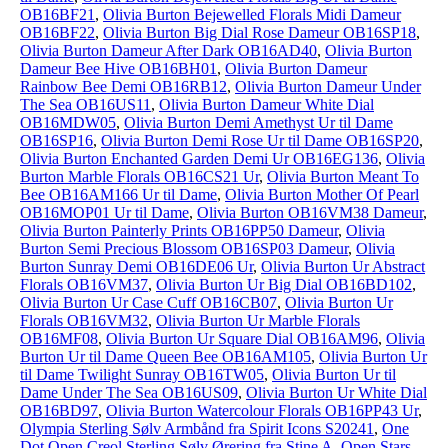
OB16BF21
,
Olivia Burton Bejewelled Florals Midi Dameur
OB16BF22
,
Olivia Burton Big Dial Rose Dameur OB16SP18
,
Olivia Burton Dameur After Dark OB16AD40
,
Olivia Burton
Dameur Bee Hive OB16BH01
,
Olivia Burton Dameur
Rainbow Bee Demi OB16RB12
,
Olivia Burton Dameur Under
The Sea OB16US11
,
Olivia Burton Dameur White Dial
OB16MDW05
,
Olivia Burton Demi Amethyst Ur til Dame
OB16SP16
,
Olivia Burton Demi Rose Ur til Dame OB16SP20
,
Olivia Burton Enchanted Garden Demi Ur OB16EG136
,
Olivia
Burton Marble Florals OB16CS21 Ur
,
Olivia Burton Meant To
Bee OB16AM166 Ur til Dame
,
Olivia Burton Mother Of Pearl
OB16MOP01 Ur til Dame
,
Olivia Burton OB16VM38 Dameur
,
Olivia Burton Painterly Prints OB16PP50 Dameur
,
Olivia
Burton Semi Precious Blossom OB16SP03 Dameur
,
Olivia
Burton Sunray Demi OB16DE06 Ur
,
Olivia Burton Ur Abstract
Florals OB16VM37
,
Olivia Burton Ur Big Dial OB16BD102
,
Olivia Burton Ur Case Cuff OB16CB07
,
Olivia Burton Ur
Florals OB16VM32
,
Olivia Burton Ur Marble Florals
OB16MF08
,
Olivia Burton Ur Square Dial OB16AM96
,
Olivia
Burton Ur til Dame Queen Bee OB16AM105
,
Olivia Burton Ur
til Dame Twilight Sunray OB16TW05
,
Olivia Burton Ur til
Dame Under The Sea OB16US09
,
Olivia Burton Ur White Dial
OB16BD97
,
Olivia Burton Watercolour Florals OB16PP43 Ur
,
Olympia Sterling Sølv Armbånd fra Spirit Icons S20241
,
One
Dot Open Creol Sterling Sølv Ørering fra Stine A
,
Open Stars