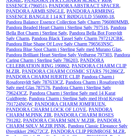
ARMB.
,
PANDORA 14 KT.CHARM M.SØLV RØR
ESSENCE (796051)
,
PANDORA ABSTRACT SPACER
,
PANDORA ARMB.SINGLE
,
PANDORA ARMRING
ESSENCE BANGLE I 14 KT RØDGULD 556000-18
,
Pandora Balance Essence Collection Sølv Charm 796080MMB
,
Pandora Beaded Heart Charm i Sterling Sølv 797516
,
Pandora
Bella Bot Charm i Sterling Sølv
,
Pandora Bella Bot Forgyldt
Sølv Charm
,
Pandora Black Tassel Sølv Charm 797212CBK
,
Pandora Blue Shape Of Love Sølv Charm 796563NSC
,
Pandora Blue Spot Charm i Sterling Sølv med Murano Glas
,
Pandora Brilliant Heart Sterling Sølv Vedhæng 797303
,
Pandora
Caring Charm i Sterling Sølv 786203
,
PANDORA
CELEBRATION RING 190862
,
PANDORA CHARM CLIP
M.ZIR
,
PANDORA CHARM COSMIC STARS 791286CZ
,
PANDORA CHARM HJERTE CLIP
,
Pandora Charm i
Rosaforgyldt Sølv 787633CZ
,
Pandora Charm i Rosaforgyldt
Sølv med Glas 787576
,
Pandora Charm i Sterling Sølv
796243CZ
,
Pandora Charm i Sterling Sølv med 14 Karat
Guldhjerte
,
Pandora Charm i Sterling Sølv med Hvid Krystal
791724NOW
,
PANDORA CHARM JOMFRUEN
,
PANDORA CHARM LOCK OF LOVE
,
PANDORA
CHARM M.PINK ZIR
,
PANDORA CHARM ROSES
791282
,
PANDORA CHARM SØLV M.ZIR
,
PANDORA
CHARM SØLV M.ZIR PINK
,
Pandora Classic Elegance Sølv
Ørestikker 296272CZ
,
PANDORA CLIP PRIMROSE M.ZR
,