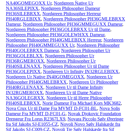
NA40GOMEGOXX Ur
,
Nordgreen Native Ur
NA36SILEPIXX
,
Nordgreen Philosopher Dameur
PH36SILEBRXX
,
Nordgreen Philosopher Herreur
PH40RGLEBIXX
,
Nordgreen Philosopher PH36GMLEBRXX
Dameur
,
Nordgreen Philosopher PH36GMMEGUXX Dameur
,
Nordgreen Philosopher PH36GOLEBRXX Ur til Dame
,
Nordgreen Philosopher PH36GOLEWHXX Dameur
,
Nordgreen Philosopher PH40GMLEBIXX Herreur
,
Nordgreen
Philosopher PH40GMMEGUXX Ur
,
Nordgreen Philosopher
PH40GOLEBRXX Dameur
,
Nordgreen Philosopher Ur
PH36GOLEBLXX
,
Nordgreen Philosopher Ur
PH36RGMEROXX
,
Nordgreen Philosopher Ur
PH40SILENAXX
,
Nordgreen Philosopher Ur til Dame
PH36GOLEPIXX
,
Nordgreen Ur Infinity IN32RGLEBIXX
,
Nordgreen Ur Native IN40GOMEGOXX
,
Nordgreen Ur
Philosopher PH40GMLEBRXX
,
Nordgreen Ur Philosopher
PH40RGLENAXX
,
Nordgreen Ur til Dame Infinity
IN32RGMEROXX
,
Nordgreen Ur til Dame Native
NA36GOLEGRXX
,
Nordgreen Ur til Herre Philosopher
PH40SILEBRXX
,
Norie Dameur Fra Michael Kors MK3682
,
Nova Crux Ur til Dame Fra MVMT D-FC01-BL
,
Nova Solis
Dameur Fra MVMT D-FC01-G
,
Novak Djokovic Foundation
Drengeur Fra Lorus R2367LX9
,
Novara Piccolo Sølv Øreringe
fra Sif Jakobs SJ-E1055-CZ
,
Novoli Novo Sølv Halskæde fra
Sif Jakobs SJ-C009-CZ
,
Novoli Tre Sølv Halskæde fra Sif