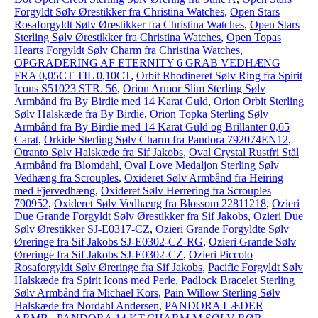
Forgyldt Sølv Ørestikker fra Christina Watches
,
Open Stars
Rosaforgyldt Sølv Ørestikker fra Christina Watches
,
Open Stars
Sterling Sølv Ørestikker fra Christina Watches
,
Open Topas
Hearts Forgyldt Sølv Charm fra Christina Watches
,
OPGRADERING AF ETERNITY 6 GRAB VEDHÆNG
FRA 0,05CT TIL 0,10CT
,
Orbit Rhodineret Sølv Ring fra Spirit
Icons S51023 STR. 56
,
Orion Armor Slim Sterling Sølv
Armbånd fra By Birdie med 14 Karat Guld
,
Orion Orbit Sterling
Sølv Halskæde fra By Birdie
,
Orion Topka Sterling Sølv
Armbånd fra By Birdie med 14 Karat Guld og Brillanter 0,65
Carat
,
Orkide Sterling Sølv Charm fra Pandora 792074EN12
,
Otranto Sølv Halskæde fra Sif Jakobs
,
Oval Crystal Rustfri Stål
Armbånd fra Blomdahl
,
Oval Love Medaljon Sterling Sølv
Vedhæng fra Scrouples
,
Oxideret Sølv Armbånd fra Heiring
med Fjervedhæng
,
Oxideret Sølv Herrering fra Scrouples
790952
,
Oxideret Sølv Vedhæng fra Blossom 22811218
,
Ozieri
Due Grande Forgyldt Sølv Ørestikker fra Sif Jakobs
,
Ozieri Due
Sølv Ørestikker SJ-E0317-CZ
,
Ozieri Grande Forgyldte Sølv
Øreringe fra Sif Jakobs SJ-E0302-CZ-RG
,
Ozieri Grande Sølv
Øreringe fra Sif Jakobs SJ-E0302-CZ
,
Ozieri Piccolo
Rosaforgyldt Sølv Øreringe fra Sif Jakobs
,
Pacific Forgyldt Sølv
Halskæde fra Spirit Icons med Perle
,
Padlock Bracelet Sterling
Sølv Armbånd fra Michael Kors
,
Pain Willow Sterling Sølv
Halskæde fra Nordahl Andersen
,
PANDORA LÆDER