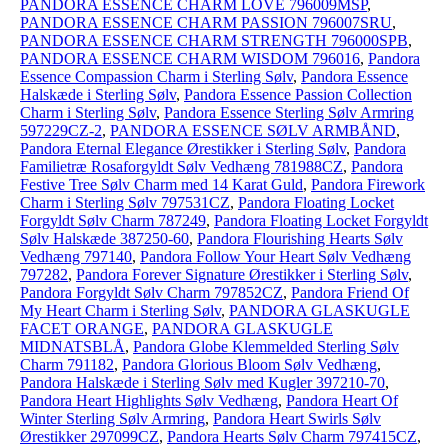
PANDORA ESSENCE CHARM LOVE 796009MSP
,
PANDORA ESSENCE CHARM PASSION 796007SRU
,
PANDORA ESSENCE CHARM STRENGTH 796000SPB
,
PANDORA ESSENCE CHARM WISDOM 796016
,
Pandora
Essence Compassion Charm i Sterling Sølv
,
Pandora Essence
Halskæde i Sterling Sølv
,
Pandora Essence Passion Collection
Charm i Sterling Sølv
,
Pandora Essence Sterling Sølv Armring
597229CZ-2
,
PANDORA ESSENCE SØLV ARMBÅND
,
Pandora Eternal Elegance Ørestikker i Sterling Sølv
,
Pandora
Familietræ Rosaforgyldt Sølv Vedhæng 781988CZ
,
Pandora
Festive Tree Sølv Charm med 14 Karat Guld
,
Pandora Firework
Charm i Sterling Sølv 797531CZ
,
Pandora Floating Locket
Forgyldt Sølv Charm 787249
,
Pandora Floating Locket Forgyldt
Sølv Halskæde 387250-60
,
Pandora Flourishing Hearts Sølv
Vedhæng 797140
,
Pandora Follow Your Heart Sølv Vedhæng
797282
,
Pandora Forever Signature Ørestikker i Sterling Sølv
,
Pandora Forgyldt Sølv Charm 797852CZ
,
Pandora Friend Of
My Heart Charm i Sterling Sølv
,
PANDORA GLASKUGLE
FACET ORANGE
,
PANDORA GLASKUGLE
MIDNATSBLÅ
,
Pandora Globe Klemmelded Sterling Sølv
Charm 791182
,
Pandora Glorious Bloom Sølv Vedhæng
,
Pandora Halskæde i Sterling Sølv med Kugler 397210-70
,
Pandora Heart Highlights Sølv Vedhæng
,
Pandora Heart Of
Winter Sterling Sølv Armring
,
Pandora Heart Swirls Sølv
Ørestikker 297099CZ
,
Pandora Hearts Sølv Charm 797415CZ
,