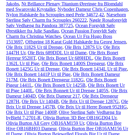
Jakobs
,
Nt Brillance Plenary Titanium Øreringe fra Blomdahl
med Swarovski Krystaller
,
Nyboder Dameur Chris Copenhagen
,
Nylon Halskæde fra Scrouples med Perle 34672,42
,
Næsehorn
Sterling Sølv Charm fra Scrouples 260222
,
Nøgle Rosaforgyldt
Sølv Vedhæng fra Pandora 387725
,
Ocean Forgyldt Sølv
Ørestikker fra Julie Sandlau
,
Ocean Passion Forgyldt Sølv
Charm fra Christina Watches
,
Ocean Ur Fra Hugo Boss
1513697
,
Offspring 18 Karat Guld Halskæde fra Georg Jensen
,
Ole Brix 1182S Ur til Drenge
,
Ole Brix 1287S Ur
,
Ole Brix
1447H Ur
,
Ole Brix 689DDL Ur til Dame
,
Ole Brix Bonet
Herreur 952HT
,
Ole Brix Bonet Ur 689HDL
,
Ole Brix Bonett
1362L Ur til Pige
,
Ole Brix Bonett 1400S Drengeur
,
Ole Brix
Bonett 1425G Ur til Drenge
,
Ole Brix Bonett 1434L Ur til Pige
,
Ole Brix Bonett 1441P Ur til Pige
,
Ole Brix Bonett Dameur
217M
,
Ole Brix Bonett Drengeur 1182G
,
Ole Brix Bonett
Pigeur 1441L
,
Ole Brix Bonett Ur 1425B
,
Ole Brix Bonett Ur
til Pige 1440L
,
Ole Brix Bonnett Ur til Drenge 1405S
,
Ole Brix
Dameur 1404D
,
Ole Brix Dameur 217
,
Ole Brix Drengeur
1287H
,
Ole Brix Ur 1404B
,
Ole Brix Ur til Drenge 1287G
,
Ole
Brix Ur til Drenge 1457B
,
Ole Brix Ur til Herre Bonett 952HG
,
Ole Brix Ur til Pige 1400P
,
Olive Sterling Sølv Vedhæng fra
byBiehl 7-2701-R
,
Olivia Burton 3D Bee OB16GD04 Ur
,
Olivia Burton All Grey OB16AM159 Ur
,
Olivia Burton Bee
Hive OB16BH03 Dameur
,
Olivia Burton Bee OB16AM156 Ur
til Dame
,
Olivia Burton Bejewelled Florals Big Ur til Dame