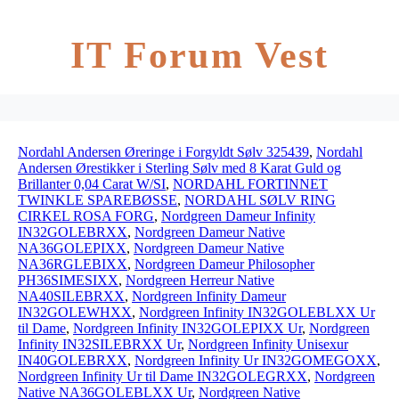
IT Forum Vest
Nordahl Andersen Øreringe i Forgyldt Sølv 325439
,
Nordahl
Andersen Ørestikker i Sterling Sølv med 8 Karat Guld og
Brillanter 0,04 Carat W/SI
,
NORDAHL FORTINNET
TWINKLE SPAREBØSSE
,
NORDAHL SØLV RING
CIRKEL ROSA FORG
,
Nordgreen Dameur Infinity
IN32GOLEBRXX
,
Nordgreen Dameur Native
NA36GOLEPIXX
,
Nordgreen Dameur Native
NA36RGLEBIXX
,
Nordgreen Dameur Philosopher
PH36SIMESIXX
,
Nordgreen Herreur Native
NA40SILEBRXX
,
Nordgreen Infinity Dameur
IN32GOLEWHXX
,
Nordgreen Infinity IN32GOLEBLXX Ur
til Dame
,
Nordgreen Infinity IN32GOLEPIXX Ur
,
Nordgreen
Infinity IN32SILEBRXX Ur
,
Nordgreen Infinity Unisexur
IN40GOLEBRXX
,
Nordgreen Infinity Ur IN32GOMEGOXX
,
Nordgreen Infinity Ur til Dame IN32GOLEGRXX
,
Nordgreen
Native NA36GOLEBLXX Ur
,
Nordgreen Native