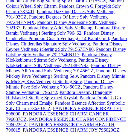
Pandora Clutch Bag Sterling Sølv Charm 792155CZ
,
Pandora
Colour Wheel Sølv Charm
,
Pandora Crown O Forgyldt Sølv
Charm 787401
,
Pandora Dazzling Daisies Sølv Vedhæng
791493CZ
,
Pandora Degrees Of Love Sølv Vedhæng
797244ENMX
,
Pandora Disney Andersine Sølv Vedhæng
792137
,
Pandora Disney Ariel Sølv Vedhæng
,
Pandora Disney
Bambi Vedhæng i Sterling Sølv 796462
,
Pandora Disney
Cinderellas Pumpkin Coach Vedhæng i 14 Karat Guld
,
Pandora
Disney Cinderellas Signature Sølv Vedhæng
,
Pandora Disney
Eeyore Vedhæng i Sterling Sølv 791567EN80
,
Pandora Disney
Grisling Sølv Vedhæng 792134EN117
,
Pandora Disney
Klokkeblomst Stjerne Sølv Vedhæng
,
Pandora Disney
Klokkeblomst Sølv Vedhæng 792138EN93
,
Pandora Disney
Michey All Around Sølv Vedhæng 791456CZ
,
Pandora Disney
Mickey Pave Vedhæng i Sterling Sølv
,
Pandora Disney Minnie
& Mickey Kiss Vedhæng i Sterling Sølv
,
Pandora Disney
Minnie Pave Sølv Vedhæng 791450CZ
,
Pandora Disney
Stampe Vedhæng i 796342
,
Pandora Dreamy Dragonfly
Halskæde i Sterling Sølv med Krystal
,
Pandora Drink To Go
Sølv Charm med Emalje
,
Pandora Essence Affection Symbolic
Sølv Charm 786303CZ
,
PANDORA ESSENCE BRACLET
596000
,
PANDORA ESSENCE CHARM CANCER
796037CZ
,
PANDORA ESSENCE CHARM CONFIDENCE
796022CZ
,
PANDORA ESSENCE CHARM HEALTH
796015
,
PANDORA ESSENCE CHARM JOY 796020CZ
,