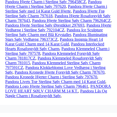
Pandora Hjerte Charm i Sterling Sølv 796458CZ
,
Pandora
Hjerte Charm i Sterling Sølv 797620
,
Pandora Hjerte Charm i
Sterling Sølv med 14 Karat Guld Hjerte
,
Pandora Hjerte Frø
Sterling Sølv Charm 797618
,
Pandora Hjerte Rosaforgyldt Sølv
Charm 787643
,
Pandora Hjerte Sterling Sølv Charm 796264CZ
,
Pandora Hjerte Sterling Sølv Ørestikker 297693
,
Pandora Hjerte
Vedhæng i Sterling Sølv 792104CZ
,
Pandora Ice Sculpture
Sterling Sølv Charm med Blå Krystaller
,
Pandora Illuminating
Stars Sølv Vedhæng 796373CZ
,
Pandora Insignia Heart 14
Karat Guld Charm med 14 Karat Guld
,
Pandora Interlocked
Hearts Rosaforgyldt Sølv Charm
,
Pandora Klemmeled Charm i
Sterling Sølv 797578
,
Pandora Klemmeled Forgyldt Sølv
Charm 781817CZ
,
Pandora Klemmeled Rosaforgyldt Sølv
Charm 781015
,
Pandora Klemmeled Sterling Sølv Charm
797591CZ
,
Pandora Klokkeblomst Love Vedhæng i Sterling
Sølv
,
Pandora Kronede Hjerte Forgyldt Sølv Charm 787670
,
Pandora Kronede Hjerter Charm i Sterling Sølv 797670
,
Pandora Livets Træ Sterling Sølv Charm med 14 Karat Guld
,
Pandora Logo Hjerte Sterling Sølv Charm 796461
,
PANDORA
LOVE HEART SØLV CHARM M.14 KT.
,
Pandora Lås Og
Nøgle Charm i Rosaforgyldt Sølv
,