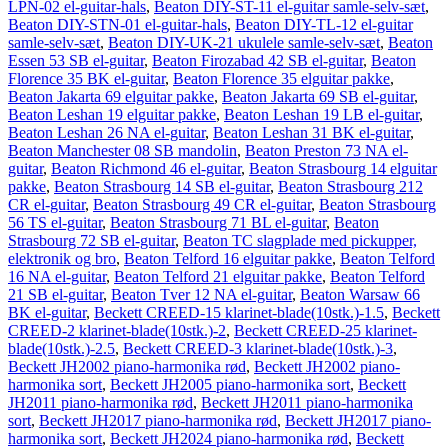
LPN-02 el-guitar-hals
,
Beaton DIY-ST-11 el-guitar samle-selv-sæt
,
Beaton DIY-STN-01 el-guitar-hals
,
Beaton DIY-TL-12 el-guitar
samle-selv-sæt
,
Beaton DIY-UK-21 ukulele samle-selv-sæt
,
Beaton
Essen 53 SB el-guitar
,
Beaton Firozabad 42 SB el-guitar
,
Beaton
Florence 35 BK el-guitar
,
Beaton Florence 35 elguitar pakke
,
Beaton Jakarta 69 elguitar pakke
,
Beaton Jakarta 69 SB el-guitar
,
Beaton Leshan 19 elguitar pakke
,
Beaton Leshan 19 LB el-guitar
,
Beaton Leshan 26 NA el-guitar
,
Beaton Leshan 31 BK el-guitar
,
Beaton Manchester 08 SB mandolin
,
Beaton Preston 73 NA el-
guitar
,
Beaton Richmond 46 el-guitar
,
Beaton Strasbourg 14 elguitar
pakke
,
Beaton Strasbourg 14 SB el-guitar
,
Beaton Strasbourg 212
CR el-guitar
,
Beaton Strasbourg 49 CR el-guitar
,
Beaton Strasbourg
56 TS el-guitar
,
Beaton Strasbourg 71 BL el-guitar
,
Beaton
Strasbourg 72 SB el-guitar
,
Beaton TC slagplade med pickupper,
elektronik og bro
,
Beaton Telford 16 elguitar pakke
,
Beaton Telford
16 NA el-guitar
,
Beaton Telford 21 elguitar pakke
,
Beaton Telford
21 SB el-guitar
,
Beaton Tver 12 NA el-guitar
,
Beaton Warsaw 66
BK el-guitar
,
Beckett CREED-15 klarinet-blade(10stk.)-1.5
,
Beckett
CREED-2 klarinet-blade(10stk.)-2
,
Beckett CREED-25 klarinet-
blade(10stk.)-2.5
,
Beckett CREED-3 klarinet-blade(10stk.)-3
,
Beckett JH2002 piano-harmonika rød
,
Beckett JH2002 piano-
harmonika sort
,
Beckett JH2005 piano-harmonika sort
,
Beckett
JH2011 piano-harmonika rød
,
Beckett JH2011 piano-harmonika
sort
,
Beckett JH2017 piano-harmonika rød
,
Beckett JH2017 piano-
harmonika sort
,
Beckett JH2024 piano-harmonika rød
,
Beckett