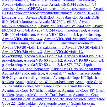
Arvada violinbue,1/8-størrelse
,
Arvada violinbue,3/4-størrelse
,
Arvada violinbue,4/4-størrelse
,
Arvada CBRD44 cello-stol,4/4-
størrelse
,
Arvada CPEGS4 cello-stemmeskrue,rosentræ sort
,
Arvada
CTP44 cello-strengeholdermedfirefinstemmere
,
Arvada DB-400
kontrabas brun
,
Arvada DBBRD34 kontrabas-stol
,
Arvada DBE-
610 elektrisk kontrabas
,
Arvada MC760L cello3/4
,
Arvada
MC760L cello4/4 brun
,
Arvada MC760L-BK cello4/4 sort
,
Arvada
MC761B cello4/4
,
Arvada VCR44 violin-hagebræt sort
,
Arvada
VIE-050 el-violin sort
,
Arvada VIO-180 violin 4/4, pakkeløsning
,
Arvada VIO-180 violin4/4
,
Arvada VIO-180L venstrehånds-violin
4/4, pakkeløsning
,
Arvada VIO-180L venstrehånds-violin4/4
,
Arvada VIO-20 violin 1/8, pakkeløsning
,
Arvada VIO-20 violin1/8
,
Arvada VIO-340 violin4/4
,
Arvada VIO-40 violin 1/4,
pakkeløsning
,
Arvada VIO-40 violin1/4
,
Arvada VIO-60 violin 1/2,
pakkeløsning
,
Arvada VIO-60 violin1/2
,
Arvada VIO-80 violin 3/4,
pakkeløsning
,
Arvada VIO-80 violin3/4
,
AS73-TBC el-guitar
,
Audac IMEO1/B soundbar sort
,
Audac IMEO1/W soundbar hvid
,
Audient iD4 audio interface
,
Audient iD44 audio interface
,
Audient
SONO guitar recording interface
,
Avantgarde Cope 10″ Splash
bækken
,
Avantgarde Cope 14″ hi-hat-bækkener
,
Avantgarde Cope
15″ hi-hat-bækkener
,
Avantgarde Cope 16″ Crash bækken
,
Avantgarde Cope 16″ hi-hat-bækkener
,
Avantgarde Cope 18″ Crash
bækken
,
Avantgarde Cope 19″ Crash bækken
,
Avantgarde Cope
20″ Crash bækken
,
Avantgarde Cope 20″ Ride bækken
,
Avantgarde
Cope 22″ Ride bækken
,
Avantgarde Cope 8″ Splash bækken
,