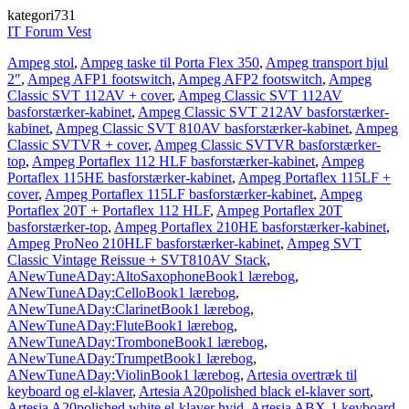
kategori731
IT Forum Vest
Ampeg stol
,
Ampeg taske til Porta Flex 350
,
Ampeg transport hjul
2″
,
Ampeg AFP1 footswitch
,
Ampeg AFP2 footswitch
,
Ampeg
Classic SVT 112AV + cover
,
Ampeg Classic SVT 112AV
basforstærker-kabinet
,
Ampeg Classic SVT 212AV basforstærker-
kabinet
,
Ampeg Classic SVT 810AV basforstærker-kabinet
,
Ampeg
Classic SVTVR + cover
,
Ampeg Classic SVTVR basforstærker-
top
,
Ampeg Portaflex 112 HLF basforstærker-kabinet
,
Ampeg
Portaflex 115HE basforstærker-kabinet
,
Ampeg Portaflex 115LF +
cover
,
Ampeg Portaflex 115LF basforstærker-kabinet
,
Ampeg
Portaflex 20T + Portaflex 112 HLF
,
Ampeg Portaflex 20T
basforstærker-top
,
Ampeg Portaflex 210HE basforstærker-kabinet
,
Ampeg ProNeo 210HLF basforstærker-kabinet
,
Ampeg SVT
Classic Vintage Reissue + SVT810AV Stack
,
ANewTuneADay:AltoSaxophoneBook1 lærebog
,
ANewTuneADay:CelloBook1 lærebog
,
ANewTuneADay:ClarinetBook1 lærebog
,
ANewTuneADay:FluteBook1 lærebog
,
ANewTuneADay:TromboneBook1 lærebog
,
ANewTuneADay:TrumpetBook1 lærebog
,
ANewTuneADay:ViolinBook1 lærebog
,
Artesia overtræk til
keyboard og el-klaver
,
Artesia A20polished black el-klaver sort
,
Artesia A20polished white el-klaver hvid
,
Artesia ABX-1 keyboard-