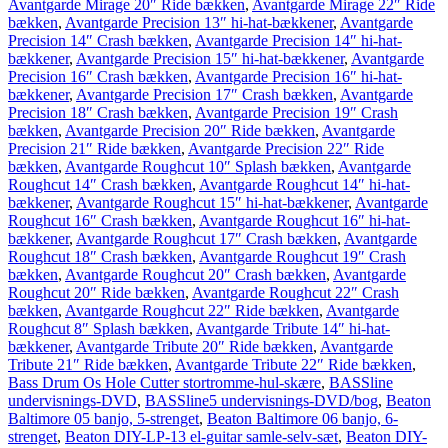
Avantgarde Mirage 20″ Ride bækken
,
Avantgarde Mirage 22″ Ride
bækken
,
Avantgarde Precision 13″ hi-hat-bækkener
,
Avantgarde
Precision 14″ Crash bækken
,
Avantgarde Precision 14″ hi-hat-
bækkener
,
Avantgarde Precision 15″ hi-hat-bækkener
,
Avantgarde
Precision 16″ Crash bækken
,
Avantgarde Precision 16″ hi-hat-
bækkener
,
Avantgarde Precision 17″ Crash bækken
,
Avantgarde
Precision 18″ Crash bækken
,
Avantgarde Precision 19″ Crash
bækken
,
Avantgarde Precision 20″ Ride bækken
,
Avantgarde
Precision 21″ Ride bækken
,
Avantgarde Precision 22″ Ride
bækken
,
Avantgarde Roughcut 10″ Splash bækken
,
Avantgarde
Roughcut 14″ Crash bækken
,
Avantgarde Roughcut 14″ hi-hat-
bækkener
,
Avantgarde Roughcut 15″ hi-hat-bækkener
,
Avantgarde
Roughcut 16″ Crash bækken
,
Avantgarde Roughcut 16″ hi-hat-
bækkener
,
Avantgarde Roughcut 17″ Crash bækken
,
Avantgarde
Roughcut 18″ Crash bækken
,
Avantgarde Roughcut 19″ Crash
bækken
,
Avantgarde Roughcut 20″ Crash bækken
,
Avantgarde
Roughcut 20″ Ride bækken
,
Avantgarde Roughcut 22″ Crash
bækken
,
Avantgarde Roughcut 22″ Ride bækken
,
Avantgarde
Roughcut 8″ Splash bækken
,
Avantgarde Tribute 14″ hi-hat-
bækkener
,
Avantgarde Tribute 20″ Ride bækken
,
Avantgarde
Tribute 21″ Ride bækken
,
Avantgarde Tribute 22″ Ride bækken
,
Bass Drum Os Hole Cutter stortromme-hul-skære
,
BASSline
undervisnings-DVD
,
BASSline5 undervisnings-DVD/bog
,
Beaton
Baltimore 05 banjo, 5-strenget
,
Beaton Baltimore 06 banjo, 6-
strenget
,
Beaton DIY-LP-13 el-guitar samle-selv-sæt
,
Beaton DIY-