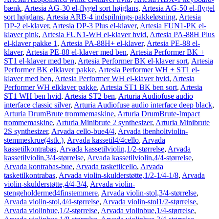
bænk
,
Artesia AG-30 el-flygel sort højglans
,
Artesia AG-50 el-flygel
sort højglans
,
Artesia ARB-4 indspilnings-pakkeløsning
,
Artesia
DP-2 el-klaver
,
Artesia DP-3 Plus el-klaver
,
Artesia FUN1-PK el-
klaver pink
,
Artesia FUN1-WH el-klaver hvid
,
Artesia PA-88H Plus
el-klaver pakke 1
,
Artesia PA-88H+ el-klaver
,
Artesia PE-88 el-
klaver
,
Artesia PE-88 el-klaver med ben
,
Artesia Performer BK +
ST1 el-klaver med ben
,
Artesia Performer BK el-klaver sort
,
Artesia
Performer BK elklaver pakke
,
Artesia Performer WH + ST1 el-
klaver med ben
,
Artesia Performer WH el-klaver hvid
,
Artesia
Performer WH elklaver pakke
,
Artesia ST1 BK ben sort
,
Artesia
ST1 WH ben hvid
,
Artesia ST2 ben
,
Arturia Audiofuse audio
interface classic silver
,
Arturia Audiofuse audio interface deep black
,
Arturia DrumBrute trommemaskine
,
Arturia DrumBrute-Impact
trommemaskine
,
Arturia Minibrute 2 synthesizer
,
Arturia Minibrute
2S synthesizer
,
Arvada cello-bue4/4
,
Arvada ibenholtviolin-
stemmeskrue(4stk.)
,
Arvada kassetil4/4cello
,
Arvada
kassetilkontrabas
,
Arvada kassetilviolin,1/2-størrelse
,
Arvada
kassetilviolin,3/4-størrelse
,
Arvada kassetilviolin,4/4-størrelse
,
Arvada kontrabas-bue
,
Arvada tasketilcello
,
Arvada
tasketilkontrabas
,
Arvada violin-skulderstøtte,1/2-1/4-1/8
,
Arvada
violin-skulderstøtte,4/4-3/4
,
Arvada violin-
stengeholdermed4finstemmere
,
Arvada violin-stol,3/4-størrelse
,
Arvada violin-stol,4/4-størrelse
,
Arvada violin-stol1/2-størrelse
,
Arvada violinbue,1/2-størrelse
,
Arvada violinbue,1/4-størrelse
,