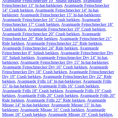
Avantgarde Feinschmecker 10″ Splash bækken
,
Avantgarde
Feinschmecker 13″ hi-hat-bækkener
,
Avantgarde Feinschmecker
14″ Crash bækken
,
Avantgarde Feinschmecker 14″ hi-hat-
bækkener
,
Avantgarde Feinschmecker 15″ hi-hat-bækkener
,
Avantgarde Feinschmecker 16″ Crash bækken
,
Avantgarde
Feinschmecker 17″ Crash bækken
,
Avantgarde Feinschmecker 18″
Crash bækken
,
Avantgarde Feinschmecker 19″ Crash bækken
,
Avantgarde Feinschmecker 20″ Crash bækken
,
Avantgarde
Feinschmecker 20″ Ride bækken
,
Avantgarde Feinschmecker 21″
Ride bækken
,
Avantgarde Feinschmecker 22″ Ride bækken
,
Avantgarde Feinschmecker 24″ Ride bækken
,
Avantgarde
Feinschmecker 8″ Splash bækken
,
Avantgarde Feinschmecker Dry
10″ Splash bækken
,
Avantgarde Feinschmecker Dry 14″ hi-hat-
bækkener
,
Avantgarde Feinschmecker Dry 15″ hi-hat-bækkener
,
Avantgarde Feinschmecker Dry 16″ Crash bækken
,
Avantgarde
Feinschmecker Dry 18″ Crash bækken
,
Avantgarde Feinschmecker
Dry 19″ Crash bækken
,
Avantgarde Feinschmecker Dry 22″ Ride
bækken
,
Avantgarde Frills 14″ hi-hat-bækkener
,
Avantgarde Frills
15″ hi-hat-bækkener
,
Avantgarde Frills 16″ Crash bækken
,
Avantgarde Frills 18″ Crash bækken
,
Avantgarde Frills 19″ Crash
bækken
,
Avantgarde Frills 20″ Crash bækken
,
Avantgarde Frills 20″
Ride bækken
,
Avantgarde Frills 22″ Ride bækken
,
Avantgarde
Mirage 14″ hi-hat-bækkener
,
Avantgarde Mirage 15″ hi-hat-
bækkener
,
Avantgarde Mirage 16″ Crash bækken
,
Avantgarde
Mirage 18″ Crash bækken
,
Avantgarde Mirage 19″ Crash bækken
,