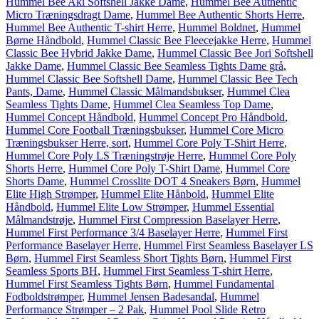
Hummel Bee Aki Softshell Jakke Dame
,
Hummel Bee Authentic
Micro Træningsdragt Dame
,
Hummel Bee Authentic Shorts Herre
,
Hummel Bee Authentic T-shirt Herre
,
Hummel Boldnet
,
Hummel
Børne Håndbold
,
Hummel Classic Bee Fleecejakke Herre
,
Hummel
Classic Bee Hybrid Jakke Dame
,
Hummel Classic Bee Jori Softshell
Jakke Dame
,
Hummel Classic Bee Seamless Tights Dame grå
,
Hummel Classic Bee Softshell Dame
,
Hummel Classic Bee Tech
Pants, Dame
,
Hummel Classic Målmandsbukser
,
Hummel Clea
Seamless Tights Dame
,
Hummel Clea Seamless Top Dame
,
Hummel Concept Håndbold
,
Hummel Concept Pro Håndbold
,
Hummel Core Football Træningsbukser
,
Hummel Core Micro
Træningsbukser Herre, sort
,
Hummel Core Poly T-Shirt Herre
,
Hummel Core Poly LS Træningstrøje Herre
,
Hummel Core Poly
Shorts Herre
,
Hummel Core Poly T-Shirt Dame
,
Hummel Core
Shorts Dame
,
Hummel Crosslite DOT 4 Sneakers Børn
,
Hummel
Elite High Strømper
,
Hummel Elite Hånbold
,
Hummel Elite
Håndbold
,
Hummel Elite Low Strømper
,
Hummel Essential
Målmandstrøje
,
Hummel First Compression Baselayer Herre
,
Hummel First Performance 3/4 Baselayer Herre
,
Hummel First
Performance Baselayer Herre
,
Hummel First Seamless Baselayer LS
Børn
,
Hummel First Seamless Short Tights Børn
,
Hummel First
Seamless Sports BH
,
Hummel First Seamless T-shirt Herre
,
Hummel First Seamless Tights Børn
,
Hummel Fundamental
Fodboldstrømper
,
Hummel Jensen Badesandal
,
Hummel
Performance Strømper – 2 Pak
,
Hummel Pool Slide Retro