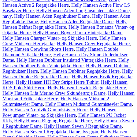
Hansen Active 2 Regnjakke Herre
,
Helly Hansen Active Flow LS
Baselayer Herre
,
Helly Hansen Aden Long Insulated Jakke Dame,
navy
,
Helly Hansen Aden Regnbukser Dame
,
Helly Hansen Aden
Regnfrakke Dame
,
Helly Hansen Aden Regnjakke Dame
,
Helly
Hansen Belfast Regnjakke Herre
,
Helly Hansen Bonanza Vinter- og
skijakke Herre
,
Helly Hansen Boyne Parka Vinterjakke Dame
,
Helly Hansen Charger Vinter- og Skijakke Herre
,
Helly Hansen
Crew Midlayer Herrejakke
,
Helly Hansen Crew Regnjakke Herre
,
Helly Hansen Crewline Shorts Herre
,
Helly Hansen Double
Diamond Skijakke Herre
,
Helly Hansen Dry Stripe Underbukser
Dame
,
Helly Hansen Dubliner Insulated Vinterjakke Herre
,
Helly
Hansen Dubliner Parka Vinterjakke Herre
,
Helly Hansen Dubliner
Regnbukser Herre
,
Helly Hansen Dubliner Regnjakke Herre
,
Helly
Hansen Dunloe Regnfrakke Dame
,
Helly Hansen Ervik Regnjakke
Herre
,
Helly Hansen HH Dry Stripe Herre T-shirt
,
Helly Hansen
KOS Polo Shirt Herre
,
Helly Hansen Lerwick Regnjakke Herre
,
Helly Hansen Lifa Merino Crew Skiundertrøje Dame
,
Helly Hansen
Marstrand Fritidsjakke Herre
,
Helly Hansen Midsund 2
Gummistøvler Dame
,
Helly Hansen Midsund Gummistøvler Dame
,
Helly Hansen Nordvik Gummistøvler Herre
,
Helly Hansen
Powjumper Vinter- og Skijakke Herre
,
Helly Hansen PU Jacket
Kids
,
Helly Hansen Rigging Regnjakke Herre
,
Helly Hansen Seven
J Regnbukser Dame
,
Helly Hansen Seven J Regnjakke Dame
,
Helly Hansen Seven J Regnjakke Dame, lys grøn
,
Helly Hansen