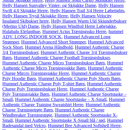
Signal Skijakke Herre
,
Helly Hansen Sogn Cargo Skibukser Herre
,
Helly Hansen Sunvalley Vinter- og Skijakke Dame
,
Helly Hansen
Swift 4.0 Skijakke Herre
,
Helly Hansen Trail 3/4 Herre Løbetights
,
Helly Hansen Trysil Skijakke Herre
,
Helly Hansen Velocity
Insulated Skibukser herre
,
Helly Hansen Warm Uld Skiunderbukser
(Merino Uld) Dame
,
Helly Hansen Windfoil Herre Løbejakke
,
Hulabalu Elefanthue
,
Hummel Actus Træningssko Herre
,
hummel
ADV. LONG INDOOR SOCK
,
Hummel Advanced Long
Strømper
,
Hummel Advanced Short Strømper
,
Hummel Advanced
Sock Short
,
Hummel Arena Håndbold
,
Hummel Authentic Charge
3/4 Træningsbukser
,
Hummel Authentic Charge 3/4 Træningsbukser
Børn
,
Hummel Authentic Charge Football Træningsbukser
,
Hummel Authentic Charge Micro Træningsbukser Børn
,
Hummel
Authentic Charge Micro Træningsjakke Børn
,
Hummel Authentic
Charge Mircro Træningsjakke Herre
,
Hummel Authentic Charge
Poly Hoodie Børn
,
Hummel Authentic Charge Poly Shorts Børn
,
Hummel Authentic Charge Poly T-shirt Børn
,
Hummel Authentic
Charge Poly Træningsbukser Herre
,
Hummel Authentic Charge
Poly Træningsjakke Børn
,
Hummel Authentic Charge Sportstaske –
Small
,
Hummel Authentic Charge Sportstaske – X-Small
,
Hummel
Authentic Charge Training Sweatshirt Herre
,
Hummel Authentic
Charge Træningetrøje Børn
,
Hummel Authentic Charge
Windbreaker Træningstrøje
,
Hummel Authentic Sportstaske X-
Small
,
Hummel Authentic Sportstaske X-Small blå / rød
,
Hummel
Badesandal med Velcro
,
Hummel Bee Advanced Softshell Herre
,