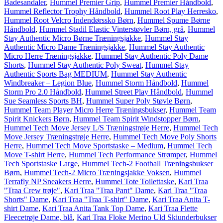
Badesandaler
,
Hummel Premier Grip
,
Hummel Premier Håndbold
,
Hummel Reflector Trophy Håndbold
,
Hummel Root Play Herresko
,
Hummel Root Velcro Indendørssko Børn
,
Hummel Spume Børne
Håndbold
,
Hummel Stadil Elastic Vinterstøvler Børn, grå
,
Hummel
Stay Authentic Micro Børne Træningsjakke
,
Hummel Stay
Authentic Micro Dame Træningsjakke
,
Hummel Stay Authentic
Micro Herre Træningsjakke
,
Hummel Stay Authentic Poly Dame
Shorts
,
Hummel Stay Authentic Poly Sweat
,
Hummel Stay
Authentic Sports Bag MEDIUM
,
Hummel Stay Authentic
Windbreaker – Legion Blue
,
Hummel Storm Håndbold
,
Hummel
Storm Pro 2.0 Håndbold
,
Hummel Street Play Håndbold
,
Hummel
Sue Seamless Sports BH
,
Hummel Super Poly Støvle Børn
,
Hummel Team Player Micro Herre Træningsbukser
,
Hummel Team
Spirit Knickers Børn
,
Hummel Team Spirit Windstopper Børn
,
Hummel Tech Move Jersey L/S Træningstrøje Herre
,
Hummel Tech
Move Jersey Træningstrøje Herre
,
Hummel Tech Move Poly Shorts
Herre
,
Hummel Tech Move Sportstaske – Medium
,
Hummel Tech
Move T-shirt Herre
,
Hummel Tech Performance Strømper
,
Hummel
Tech Sportstaske Large
,
Hummel Tech-2 Football Træningsbukser
Børn
,
Hummel Tech-2 Micro Træningsjakke Voksen
,
Hummel
Terrafly NP Sneakers Herre
,
Hummel Tote Toilettaske
,
Kari Traa
"Traa Crew trøje"
,
Kari Traa "Traa Pant" Dame
,
Kari Traa "Traa
Shorts" Dame
,
Kari Traa "Traa T-shirt" Dame
,
Kari Traa Anita T-
shirt Dame
,
Kari Traa Anita Tank Top Dame
,
Kari Traa Flette
Fleecetrøje Dame, blå
,
Kari Traa Floke Merino Uld Skiunderbukser