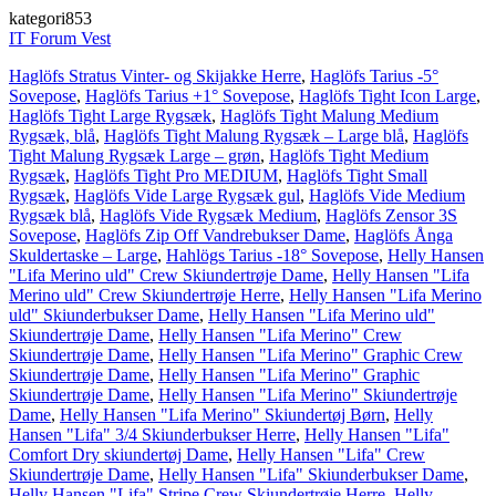
kategori853
IT Forum Vest
Haglöfs Stratus Vinter- og Skijakke Herre
,
Haglöfs Tarius -5°
Sovepose
,
Haglöfs Tarius +1° Sovepose
,
Haglöfs Tight Icon Large
,
Haglöfs Tight Large Rygsæk
,
Haglöfs Tight Malung Medium
Rygsæk, blå
,
Haglöfs Tight Malung Rygsæk – Large blå
,
Haglöfs
Tight Malung Rygsæk Large – grøn
,
Haglöfs Tight Medium
Rygsæk
,
Haglöfs Tight Pro MEDIUM
,
Haglöfs Tight Small
Rygsæk
,
Haglöfs Vide Large Rygsæk gul
,
Haglöfs Vide Medium
Rygsæk blå
,
Haglöfs Vide Rygsæk Medium
,
Haglöfs Zensor 3S
Sovepose
,
Haglöfs Zip Off Vandrebukser Dame
,
Haglöfs Ånga
Skuldertaske – Large
,
Hahlögs Tarius -18° Sovepose
,
Helly Hansen
"Lifa Merino uld" Crew Skiundertrøje Dame
,
Helly Hansen "Lifa
Merino uld" Crew Skiundertrøje Herre
,
Helly Hansen "Lifa Merino
uld" Skiunderbukser Dame
,
Helly Hansen "Lifa Merino uld"
Skiundertrøje Dame
,
Helly Hansen "Lifa Merino" Crew
Skiundertrøje Dame
,
Helly Hansen "Lifa Merino" Graphic Crew
Skiundertrøje Dame
,
Helly Hansen "Lifa Merino" Graphic
Skiundertrøje Dame
,
Helly Hansen "Lifa Merino" Skiundertrøje
Dame
,
Helly Hansen "Lifa Merino" Skiundertøj Børn
,
Helly
Hansen "Lifa" 3/4 Skiunderbukser Herre
,
Helly Hansen "Lifa"
Comfort Dry skiundertøj Dame
,
Helly Hansen "Lifa" Crew
Skiundertrøje Dame
,
Helly Hansen "Lifa" Skiunderbukser Dame
,
Helly Hansen "Lifa" Stripe Crew Skiundertrøje Herre
,
Helly