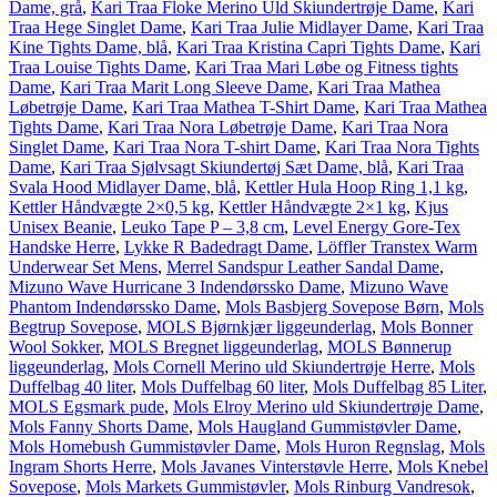
Dame, grå
,
Kari Traa Floke Merino Uld Skiundertrøje Dame
,
Kari
Traa Hege Singlet Dame
,
Kari Traa Julie Midlayer Dame
,
Kari Traa
Kine Tights Dame, blå
,
Kari Traa Kristina Capri Tights Dame
,
Kari
Traa Louise Tights Dame
,
Kari Traa Mari Løbe og Fitness tights
Dame
,
Kari Traa Marit Long Sleeve Dame
,
Kari Traa Mathea
Løbetrøje Dame
,
Kari Traa Mathea T-Shirt Dame
,
Kari Traa Mathea
Tights Dame
,
Kari Traa Nora Løbetrøje Dame
,
Kari Traa Nora
Singlet Dame
,
Kari Traa Nora T-shirt Dame
,
Kari Traa Nora Tights
Dame
,
Kari Traa Sjølvsagt Skiundertøj Sæt Dame, blå
,
Kari Traa
Svala Hood Midlayer Dame, blå
,
Kettler Hula Hoop Ring 1,1 kg
,
Kettler Håndvægte 2×0,5 kg
,
Kettler Håndvægte 2×1 kg
,
Kjus
Unisex Beanie
,
Leuko Tape P – 3,8 cm
,
Level Energy Gore-Tex
Handske Herre
,
Lykke R Badedragt Dame
,
Löffler Transtex Warm
Underwear Set Mens
,
Merrel Sandspur Leather Sandal Dame
,
Mizuno Wave Hurricane 3 Indendørssko Dame
,
Mizuno Wave
Phantom Indendørssko Dame
,
Mols Basbjerg Sovepose Børn
,
Mols
Begtrup Sovepose
,
MOLS Bjørnkjær liggeunderlag
,
Mols Bonner
Wool Sokker
,
MOLS Bregnet liggeunderlag
,
MOLS Bønnerup
liggeunderlag
,
Mols Cornell Merino uld Skiundertrøje Herre
,
Mols
Duffelbag 40 liter
,
Mols Duffelbag 60 liter
,
Mols Duffelbag 85 Liter
,
MOLS Egsmark pude
,
Mols Elroy Merino uld Skiundertrøje Dame
,
Mols Fanny Shorts Dame
,
Mols Haugland Gummistøvler Dame
,
Mols Homebush Gummistøvler Dame
,
Mols Huron Regnslag
,
Mols
Ingram Shorts Herre
,
Mols Javanes Vinterstøvle Herre
,
Mols Knebel
Sovepose
,
Mols Markets Gummistøvler
,
Mols Rinburg Vandresok
,