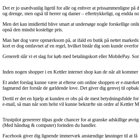
Det er jo usædvanlig ligetil for alle og enhver at prissammenligne på di
og drenge, men også til herrer og damer – eftertrykkeligt, og endda 
Men det kan imidlertid blive smart at undersøge nogle forskellige onli
opnå den mindst kostelige pris.
Man bør dog være opmærksom på, at ifald en butik på nettet markedsfør
kort er dog omfavnet af en regel, hvilket bistår dig som kunde overfor
Generelt slår vi et slag for køb med betalingskort eller MobilePay. So
Inden nogen shopper i en Kettler internet shop kan de når alt kommer 
Et andet forslag kunne være at efterse om online shoppen er e-mærket, 
fagmænd der forstår de gældende love. Det giver dig genvej til opbakn
Dertil er det en hjælp at kunden er obs på de mest betydningsfulde forh
e-mail, så man når som helst vil kunne bekræfte sin ordre af Kettler 
Trustpilot genererer tilpas gode chancer for at granske adskillige ø
(Med håndtag & computer) forinden du handler.
Facebook giver dig lignende immervæk anstændige løsninger til at få 