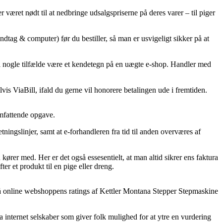
r været nødt til at nedbringe udsalgspriserne på deres varer – til piger
dtag & computer) før du bestiller, så man er usvigeligt sikker på at
t i nogle tilfælde være et kendetegn på en uægte e-shop. Handler med
is ViaBill, ifald du gerne vil honorere betalingen ude i fremtiden.
omfattende opgave.
ingslinjer, samt at e-forhandleren fra tid til anden overværes af
kører med. Her er det også essesentielt, at man altid sikrer ens faktura
r et produkt til en pige eller dreng.
 på online webshoppens ratings af Kettler Montana Stepper Stepmaskine
internet selskaber som giver folk mulighed for at ytre en vurdering