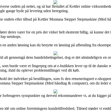
verse outlets på nettet, og så har flertallet af Kettler online virksomhede
nogle gange byde på levering uden beregning.
ne outlets efter tilbud på Kettler Montana Stepper Stepmaskine (Med hån
er deres varer for en pris der virker helt ekstremt billig, så kunne de
 fup netshops.
m en anden løsning kan du benytte en løsning på afbetaling fra eksempelv
til alt gennemgå dens handelsbetingelser, dog er det almindeligvis en 
som burde være et fingerpeg om at e-butikken lever op til de danske retn
ing, ifald du oplever problemstillinger ved dit køb.
old der indvirker på bestillingen, som fx den returneringsret e-shoppen 
Montana Stepper Stepmaskine (Med håndtag & computer), om du leder efte
vrige forbrugeres synspunkter og derved rekommanderer vi, at du kigger
en idé om online forretningens kundetilfredshed. Tilmed møder vi endda 