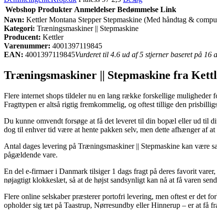
Webshop
Produkter
Anmeldelser
Bedømmelse
Link
Navn:
Kettler Montana Stepper Stepmaskine (Med håndtag & compu
Kategori:
Træningsmaskiner || Stepmaskine
Producent:
Kettler
Varenummer:
4001397119845
EAN:
4001397119845
Vurderet til 4.6 ud af 5 stjerner baseret på 16
Træningsmaskiner || Stepmaskine fra Kett
Flere internet shops tildeler nu en lang række forskellige muligheder f
Fragttypen er altså rigtig fremkommelig, og oftest tillige den prisb
Du kunne omvendt forsøge at få det leveret til din bopæl eller ud til d
dog til enhver tid være at hente pakken selv, men dette afhænger af at
Antal dages levering på Træningsmaskiner || Stepmaskine kan være særl
pågældende vare.
En del e-firmaer i Danmark tilsiger 1 dags fragt på deres favorit var
nøjagtigt klokkeslæt, så at de højst sandsynligt kan nå at få varen sen
Flere online selskaber præsterer portofri levering, men oftest er det
opholder sig tæt på Taastrup, Nørresundby eller Hinnerup – er at få fra