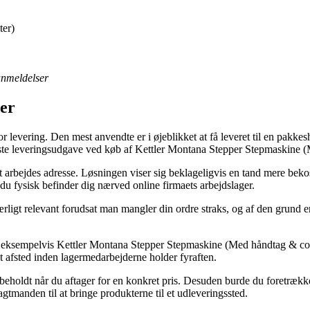
ter)
 anmeldelser
ler
or levering. Den mest anvendte er i øjeblikket at få leveret til en pakkes
illigste leveringsudgave ved køb af Kettler Montana Stepper Stepmaskine
it arbejdes adresse. Løsningen viser sig beklageligvis en tand mere bekos
 du fysisk befinder dig nærved online firmaets arbejdslager.
igt relevant forudsat man mangler din ordre straks, og af den grund er 
er, eksempelvis Kettler Montana Stepper Stepmaskine (Med håndtag & comp
dt afsted inden lagermedarbejderne holder fyraften.
 forbeholdt når du aftager for en konkret pris. Desuden burde du foretræ
gtmanden til at bringe produkterne til et udleveringssted.