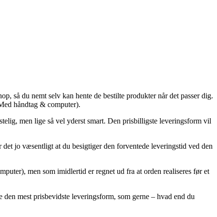
hop, så du nemt selv kan hente de bestilte produkter når det passer dig.
 (Med håndtag & computer).
telig, men lige så vel yderst smart. Den prisbilligste leveringsform vil
det jo væsentligt at du besigtiger den forventede leveringstid ved den
uter), men som imidlertid er regnet ud fra at orden realiseres før et
kke den mest prisbevidste leveringsform, som gerne – hvad end du