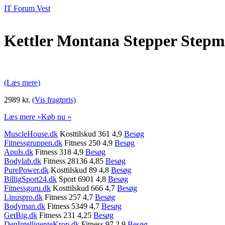
IT Forum Vest
Kettler Montana Stepper Step
(Læs mere)
2989 kr.
(Vis fragtpris)
Læs mere »
Køb nu »
MuscleHouse.dk
Kosttilskud 361 4,9
Besøg
Fitnessgruppen.dk
Fitness 250 4,9
Besøg
Apuls.dk
Fitness 318 4,9
Besøg
Bodylab.dk
Fitness 28136 4,85
Besøg
PurePower.dk
Kosttilskud 89 4,8
Besøg
BilligSport24.dk
Sport 6901 4,8
Besøg
Fitnessguru.dk
Kosttilskud 666 4,7
Besøg
Linuspro.dk
Fitness 257 4,7
Besøg
Bodyman.dk
Fitness 5349 4,7
Besøg
GetBig.dk
Fitness 231 4,25
Besøg
DenIntelligenteKrop.dk
Fitness 97 2,9
Besøg