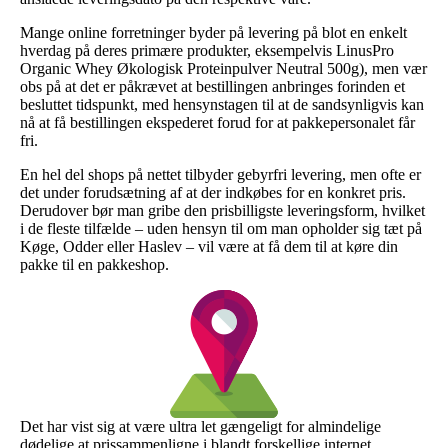
Mange online forretninger byder på levering på blot en enkelt
hverdag på deres primære produkter, eksempelvis LinusPro
Organic Whey Økologisk Proteinpulver Neutral 500g), men vær
obs på at det er påkrævet at bestillingen anbringes forinden et
besluttet tidspunkt, med hensynstagen til at de sandsynligvis kan
nå at få bestillingen ekspederet forud for at pakkepersonalet får
fri.
En hel del shops på nettet tilbyder gebyrfri levering, men ofte er
det under forudsætning af at der indkøbes for en konkret pris.
Derudover bør man gribe den prisbilligste leveringsform, hvilket
i de fleste tilfælde – uden hensyn til om man opholder sig tæt på
Køge, Odder eller Haslev – vil være at få dem til at køre din
pakke til en pakkeshop.
Det har vist sig at være ultra let gængeligt for almindelige
dødelige at prissammenligne i blandt forskellige internet