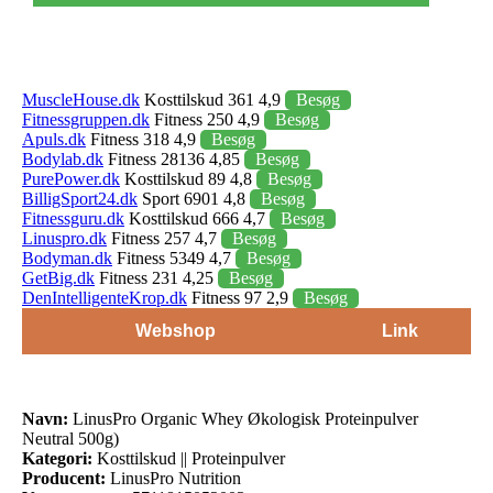
MuscleHouse.dk
Kosttilskud 361 4,9
Besøg
Fitnessgruppen.dk
Fitness 250 4,9
Besøg
Apuls.dk
Fitness 318 4,9
Besøg
Bodylab.dk
Fitness 28136 4,85
Besøg
PurePower.dk
Kosttilskud 89 4,8
Besøg
BilligSport24.dk
Sport 6901 4,8
Besøg
Fitnessguru.dk
Kosttilskud 666 4,7
Besøg
Linuspro.dk
Fitness 257 4,7
Besøg
Bodyman.dk
Fitness 5349 4,7
Besøg
GetBig.dk
Fitness 231 4,25
Besøg
DenIntelligenteKrop.dk
Fitness 97 2,9
Besøg
Webshop
Link
Navn:
LinusPro Organic Whey Økologisk Proteinpulver
Neutral 500g)
Kategori:
Kosttilskud || Proteinpulver
Producent:
LinusPro Nutrition