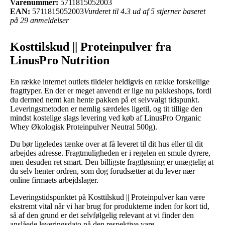
Varenummer:
5711815052003
EAN:
5711815052003
Vurderet til 4.3 ud af 5 stjerner baseret
på 29 anmeldelser
Kosttilskud || Proteinpulver fra
LinusPro Nutrition
En række internet outlets tildeler heldigvis en række forskellige
fragttyper. En der er meget anvendt er lige nu pakkeshops, fordi
du dermed nemt kan hente pakken på et selvvalgt tidspunkt.
Leveringsmetoden er nemlig særdeles ligetil, og tit tillige den
mindst kostelige slags levering ved køb af LinusPro Organic
Whey Økologisk Proteinpulver Neutral 500g).
Du bør ligeledes tænke over at få leveret til dit hus eller til dit
arbejdes adresse. Fragtmuligheden er i regelen en smule dyrere,
men desuden ret smart. Den billigste fragtløsning er unægtelig at
du selv henter ordren, som dog forudsætter at du lever nær
online firmaets arbejdslager.
Leveringstidspunktet på Kosttilskud || Proteinpulver kan være
ekstremt vital når vi har brug for produkterne inden for kort tid,
så af den grund er det selvfølgelig relevant at vi finder den
anslåede leveringsdato på den respektive vare.