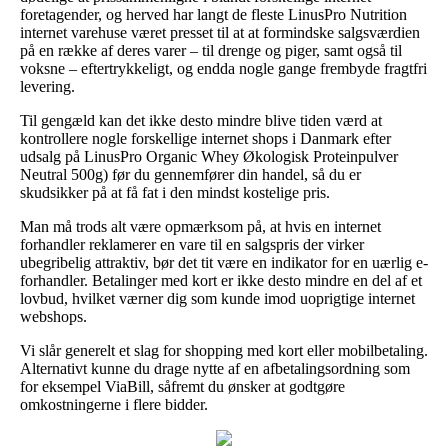
foretagender, og herved har langt de fleste LinusPro Nutrition
internet varehuse været presset til at at formindske salgsværdien
på en række af deres varer – til drenge og piger, samt også til
voksne – eftertrykkeligt, og endda nogle gange frembyde fragtfri
levering.
Til gengæld kan det ikke desto mindre blive tiden værd at
kontrollere nogle forskellige internet shops i Danmark efter
udsalg på LinusPro Organic Whey Økologisk Proteinpulver
Neutral 500g) før du gennemfører din handel, så du er
skudsikker på at få fat i den mindst kostelige pris.
Man må trods alt være opmærksom på, at hvis en internet
forhandler reklamerer en vare til en salgspris der virker
ubegribelig attraktiv, bør det tit være en indikator for en uærlig e-
forhandler. Betalinger med kort er ikke desto mindre en del af et
lovbud, hvilket værner dig som kunde imod uoprigtige internet
webshops.
Vi slår generelt et slag for shopping med kort eller mobilbetaling.
Alternativt kunne du drage nytte af en afbetalingsordning som
for eksempel ViaBill, såfremt du ønsker at godtgøre
omkostningerne i flere bidder.