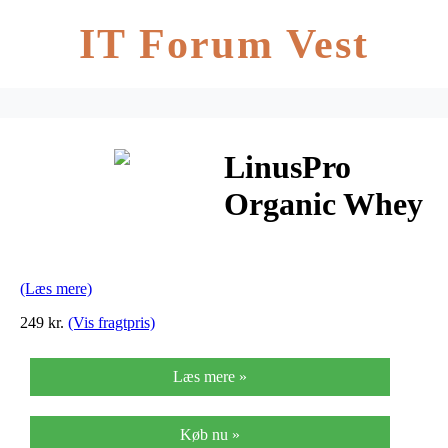
IT Forum Vest
LinusPro
Organic Whey
Økologisk
Proteinpulver
(Læs mere)
Neutral 500g)
249 kr.
(Vis fragtpris)
Læs mere »
Køb nu »