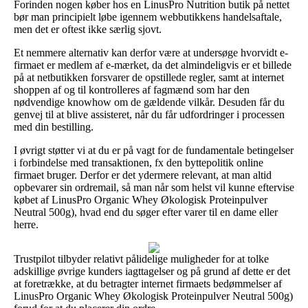
Forinden nogen køber hos en LinusPro Nutrition butik på nettet
bør man principielt løbe igennem webbutikkens handelsaftale,
men det er oftest ikke særlig sjovt.
Et nemmere alternativ kan derfor være at undersøge hvorvidt e-
firmaet er medlem af e-mærket, da det almindeligvis er et billede
på at netbutikken forsvarer de opstillede regler, samt at internet
shoppen af og til kontrolleres af fagmænd som har den
nødvendige knowhow om de gældende vilkår. Desuden får du
genvej til at blive assisteret, når du får udfordringer i processen
med din bestilling.
I øvrigt støtter vi at du er på vagt for de fundamentale betingelser
i forbindelse med transaktionen, fx den byttepolitik online
firmaet bruger. Derfor er det ydermere relevant, at man altid
opbevarer sin ordremail, så man når som helst vil kunne eftervise
købet af LinusPro Organic Whey Økologisk Proteinpulver
Neutral 500g), hvad end du søger efter varer til en dame eller
herre.
Trustpilot tilbyder relativt pålidelige muligheder for at tolke
adskillige øvrige kunders iagttagelser og på grund af dette er det
at foretrække, at du betragter internet firmaets bedømmelser af
LinusPro Organic Whey Økologisk Proteinpulver Neutral 500g)